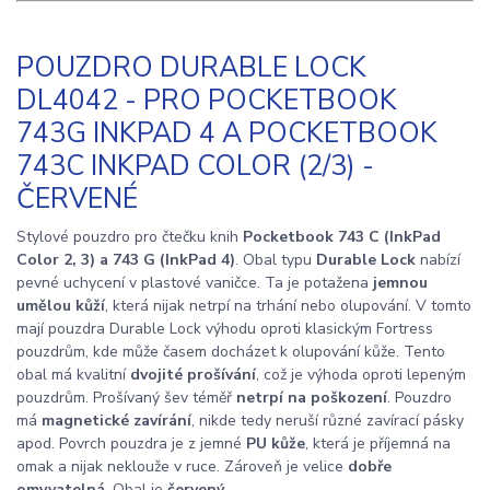
POUZDRO DURABLE LOCK
DL4042 - PRO POCKETBOOK
743G INKPAD 4 A POCKETBOOK
743C INKPAD COLOR (2/3) -
ČERVENÉ
Stylové pouzdro pro čtečku knih
Pocketbook 743 C (InkPad
Color 2, 3) a 743 G (InkPad 4)
. Obal typu
Durable Lock
nabízí
pevné uchycení v plastové vaničce. Ta je potažena
jemnou
umělou kůží
, která nijak netrpí na trhání nebo olupování. V tomto
mají pouzdra Durable Lock výhodu oproti klasickým Fortress
pouzdrům, kde může časem docházet k olupování kůže. Tento
obal má kvalitní
dvojité prošívání
, což je výhoda oproti lepeným
pouzdrům. Prošívaný šev téměř
netrpí na poškození
. Pouzdro
má
magnetické zavírání
, nikde tedy neruší různé zavírací pásky
apod. Povrch pouzdra je z jemné
PU kůže
, která je příjemná na
omak a nijak neklouže v ruce. Zároveň je velice
dobře
omyvatelná
. Obal je
červený
.