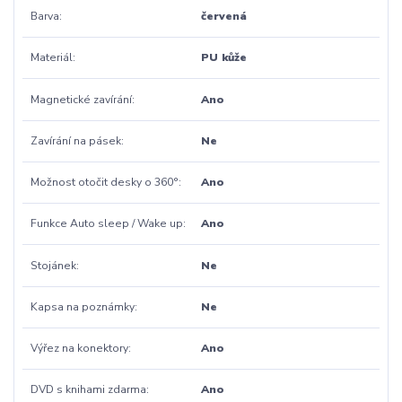
Barva
červená
Materiál
PU kůže
Magnetické zavírání
Ano
Zavírání na pásek
Ne
Možnost otočit desky o 360°
Ano
Funkce Auto sleep / Wake up
Ano
Stojánek
Ne
Kapsa na poznámky
Ne
Výřez na konektory
Ano
DVD s knihami zdarma
Ano