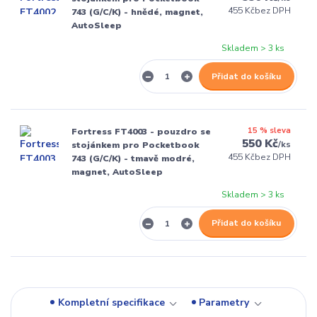
455 Kč
bez DPH
743 (G/C/K) - hnědé, magnet,
AutoSleep
Skladem > 3 ks
Přidat do košíku
15 % sleva
Fortress FT4003 - pouzdro se
550 Kč
/
ks
stojánkem pro Pocketbook
455 Kč
bez DPH
743 (G/C/K) - tmavě modré,
magnet, AutoSleep
Skladem > 3 ks
Přidat do košíku
Kompletní specifikace
Parametry