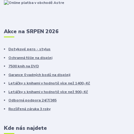
Akce na SRPEN 2026
Dotykové pero - stylus
Ochranná fólie na displej
7500 knih na DVD
Garance 0 vadných bodů na displeji
Letáčky s knihami v hodnotě více než 1400,-Kč
Letáčky s knihami v hodnotě více než 900,-Kč
Odborná podpora 24/7/365
Rozšířená záruka 3 roky
Kde nás najdete