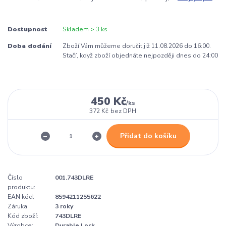
Dostupnost
Skladem > 3 ks
Doba dodání
Zboží Vám můžeme doručit již 11.08.2026 do 16:00.
Stačí, když zboží objednáte nejpozději dnes do 24:00
450 Kč
/
ks
372 Kč
bez DPH
Přidat do košíku
Číslo
001.743DLRE
produktu:
EAN kód:
8594211255622
Záruka:
3 roky
Kód zboží:
743DLRE
Výrobce:
Durable Lock