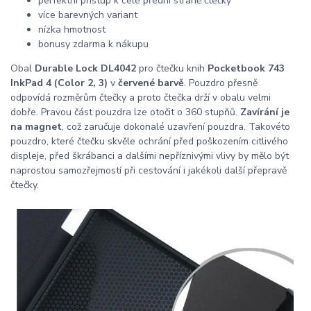
perfektní přístup k celé přední straně čtečky
více barevných variant
nízka hmotnost
bonusy zdarma k nákupu
Obal
Durable Lock DL4042
pro čtečku knih
Pocketbook 743
InkPad 4 (Color 2, 3)
v
červené barvě
. Pouzdro přesně
odpovídá rozměrům čtečky a proto čtečka drží v obalu velmi
dobře. Pravou část pouzdra lze otočit o 360 stupňů.
Zavírání je
na magnet
, což zaručuje dokonalé uzavření pouzdra. Takovéto
pouzdro, které čtečku skvěle ochrání před poškozením citlivého
displeje, před škrábanci a dalšími nepříznivými vlivy by mělo být
naprostou samozřejmostí při cestování i jakékoli další přepravě
čtečky.