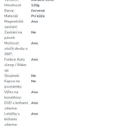
Hmotnost:
120g
Barva:
červená
Materiál:
PU kůže
Magnetické
Ano
zavírání:
Zavírání na
Ne
pásek:
Možnost
Ano
otočit desky o
360°:
Funkce Auto
Ano
sleep / Wake
up:
Stojánek:
Ne
Kapsa na
Ne
poznámky:
Výřez na
Ano
konektory:
DVD s knihami
Ano
zdarma:
Letáčky s
Ano
knihami
zdarma: