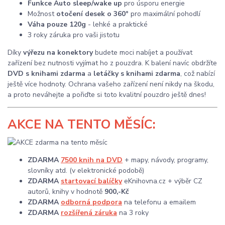
Funkce Auto sleep/wake up
pro úsporu energie
Možnost
otočení desek o 360°
pro maximální pohodlí
Váha pouze 120g
- lehké a praktické
3 roky záruka pro vaši jistotu
Díky
výřezu na konektory
budete moci nabíjet a používat
zařízení bez nutnosti vyjímat ho z pouzdra. K balení navíc obdržíte
DVD s knihami zdarma
a
letáčky s knihami zdarma
, což nabízí
ještě více hodnoty. Ochrana vašeho zařízení není nikdy na škodu,
a proto neváhejte a pořiďte si toto kvalitní pouzdro ještě dnes!
AKCE
NA TENTO MĚSÍC:
ZDARMA
7500 knih na DVD
+ mapy, návody, programy,
slovníky atd. (v elektronické podobě)
ZDARMA
startovací balíčky
eKnihovna.cz + výběr CZ
autorů, knihy v hodnotě
900,-Kč
ZDARMA
odborná podpora
na telefonu a emailem
ZDARMA
rozšířená záruka
na 3 roky