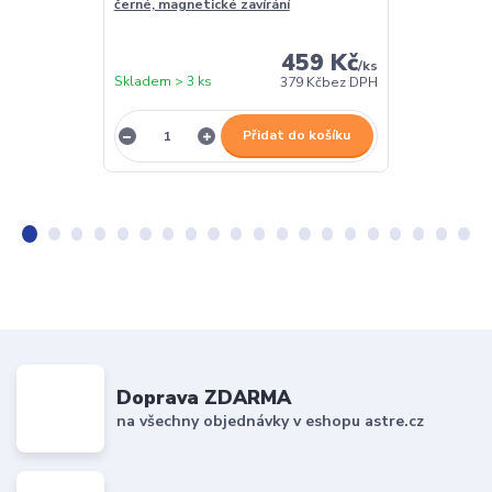
černé, magnetické zavírání
stojánkem - 
459 Kč
/
ks
Skladem > 3 ks
Skladem > 3 k
379 Kč
bez DPH
Přidat do košíku
Doprava ZDARMA
na všechny objednávky v eshopu astre.cz