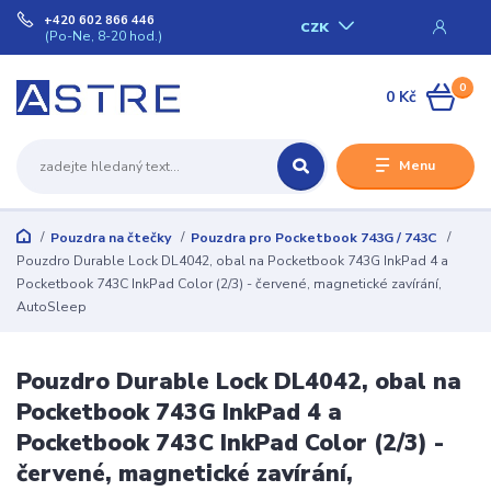
+420 602 866 446
CZK
(Po-Ne, 8-20 hod.)
0
0 Kč
Menu
Pouzdra na čtečky
Pouzdra pro Pocketbook 743G / 743C
Pouzdro Durable Lock DL4042, obal na Pocketbook 743G InkPad 4 a
Pocketbook 743C InkPad Color (2/3) - červené, magnetické zavírání,
AutoSleep
Pouzdro Durable Lock DL4042, obal na
Pocketbook 743G InkPad 4 a
Pocketbook 743C InkPad Color (2/3) -
červené, magnetické zavírání,