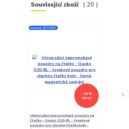
Související zboží
20
Doprava ZDARMA
Akce
Doprava ZDAR
- 18 %
559 Kč
Univerzální nepromokavé pouzdro na
Univerzální p
čtečky - Quoko Q20-BL - tyvekové
tablety, veli
pouzdro pro všechny čtečky knih -
- univerzální