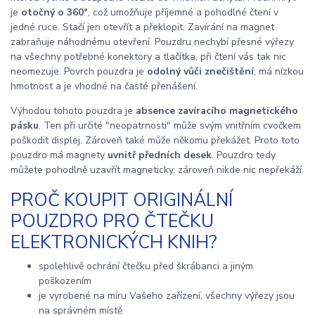
je
otočný o 360°
, což umožňuje příjemné a pohodlné čtení v
jedné ruce. Stačí jen otevřít a překlopit. Zavírání na magnet
zabraňuje náhodnému otevření. Pouzdru nechybí přesné výřezy
na všechny potřebné konektory a tlačítka, při čtení vás tak nic
neomezuje. Povrch pouzdra je
odolný vůči znečištění
, má nízkou
hmotnost a je vhodné na časté přenášení.
Výhodou tohoto pouzdra je
absence zavíracího magnetického
pásku
. Ten při určité "neopatrnosti" může svým vnitřním cvočkem
poškodit displej. Zároveň také může někomu překážet. Proto toto
pouzdro má magnety
uvnitř předních desek
. Pouzdro tedy
můžete pohodlně uzavřít magneticky, zároveň nikde nic nepřekáží.
PROČ KOUPIT ORIGINÁLNÍ
POUZDRO PRO ČTEČKU
ELEKTRONICKÝCH KNIH?
spolehlivě ochrání čtečku před škrábanci a jiným
poškozením
je vyrobené na míru Vašeho zařízení, všechny výřezy jsou
na správném místě