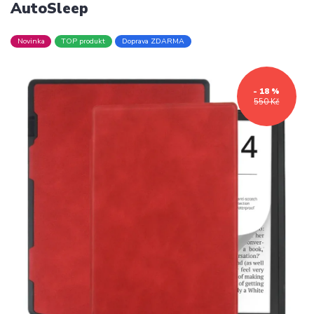
AutoSleep
Novinka
TOP produkt
Doprava ZDARMA
- 18 %
550 Kč