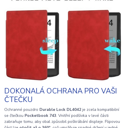
DOKONALÁ OCHRANA PRO VAŠI
ČTEČKU
Ochranné pouzdro
Durable Lock DL4042
je zcela kompatibilní
se čtečkou
Pocketbook 743
. Vnitřní podšívka v levé části
zabraňuje tomu, aby obal způsobil poškrábání displeje. Flipovou
část lze
otočit až o 360°
, což umožňuje snadné držení v jedné