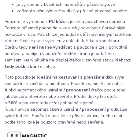
je vyrobeno z kvalitních materiálů a působí stylově
zařízení v něm výborně sedí díky přesné plastové vaničce
Pouzdro je vyrobeno z
PU kůže
s jemnou povrchovou úpravou.
Pouzdro příjemně padne do ruky a díky povrchové úpravě nijak
neklouže v ruce. Povrch lze jednoduše otřít navlhčeným hadříkem.
V dolní části je plast vykrojen v oblasti tlačítka a konektoru.
Čtečku tedy
není nutné vyndávat z pouzdra
a lze ji pohodlně
používat a nabíjet i v pouzdře. Vnitřní strana je potažena
semišem, který přiléhá na displej čtečky v zavřené stavu.
Nehrozí
tedy poškrábání
displeje.
Toto pouzdro je
ideální na cestování a přenášení
díky svým
kompaktní rozměrům a hmotnosti. Pouzdro samozřejmě nabízí
funkci automatického
usínání / probouzení
čtečky podle toho,
jak pouzdro otevřete nebo zavřete. Přední desky lze otočit
o
360°
a pouzdro tedy držet pohodlně v jedné
ruce. Funkce
automatického usínání / probouzení
prodlužuje
výdrž baterie. Spočívá v tom, že se přístroj aktivuje nebo uspí
podle toho, zda je pouzdro otevřené nebo zavřené.