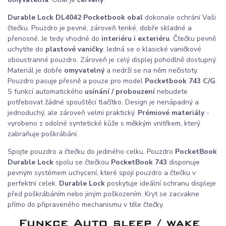
Durable Lock DL4042 Pocketbook obal
dokonale ochrání Vaši
čtečku. Pouzdro je pevné, zároveň tenké, dobře skladné a
přenosné. Je tedy vhodné do
interiéru i exteriéru
. Čtečku pevně
uchytíte do
plastové vaničky
. Jedná se o klasické vaničkové
oboustranné pouzdro. Zároveň je celý displej pohodlně dostupný.
Materiál je dobře
omyvatelný
a nedrží se na něm nečistoty.
Pouzdro pasuje přesně a pouze pro model
Pocketbook 743 C/G
.
S funkcí automatického
usínání / probouzení
nebudete
potřebovat žádné spouštěcí tlačítko. Design je nenápadný a
jednoduchý, ale zároveň velmi praktický.
Prémiové materiály
-
vyrobeno z odolné syntetické kůže s měkkým vnitřkem, který
zabraňuje poškrábání.
Spojte pouzdro a čtečku do jediného celku. Pouzdro
PocketBook
Durable Lock
spolu se čtečkou
PocketBook 743
disponuje
pevným systémem uchycení, které spojí pouzdro a čtečku v
perfektní celek.
Durable Lock
poskytuje ideální ochranu displeje
před poškrábáním nebo jiným poškozením. Kryt se zacvakne
přímo do připraveného mechanismu v těle čtečky.