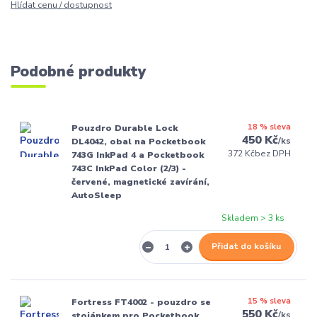
Hlídat cenu / dostupnost
Podobné produkty
18 % sleva
Pouzdro Durable Lock
450 Kč
/
ks
DL4042, obal na Pocketbook
372 Kč
bez DPH
743G InkPad 4 a Pocketbook
743C InkPad Color (2/3) -
červené, magnetické zavírání,
AutoSleep
Skladem > 3 ks
Přidat do košíku
15 % sleva
Fortress FT4002 - pouzdro se
550 Kč
/
ks
stojánkem pro Pocketbook