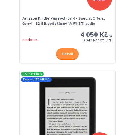
4 950 Kč
Amazon Kindle Paperwhite 4 - Special Offers,
černý - 32 GB, vodotěsný, WiFi, BT, audio
4 050 Kč
/
ks
na dotaz
3 347 Kč
bez DPH
Detail
TOP produkt
Doprava ZDARMA