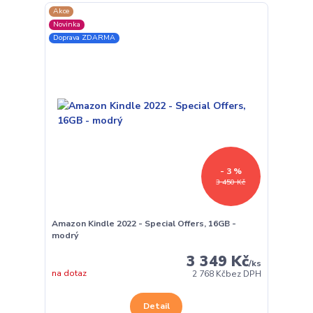
Akce
Novinka
Doprava ZDARMA
- 3 %
3 450 Kč
Amazon Kindle 2022 - Special Offers, 16GB -
modrý
3 349 Kč
/
ks
na dotaz
2 768 Kč
bez DPH
Detail