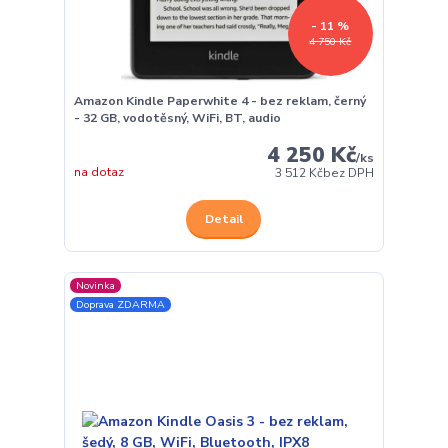
- 11 %
4 750 Kč
Amazon Kindle Paperwhite 4 - bez reklam, černý
- 32 GB, vodotěsný, WiFi, BT, audio
4 250 Kč
/
ks
na dotaz
3 512 Kč
bez DPH
Detail
Novinka
Doprava ZDARMA