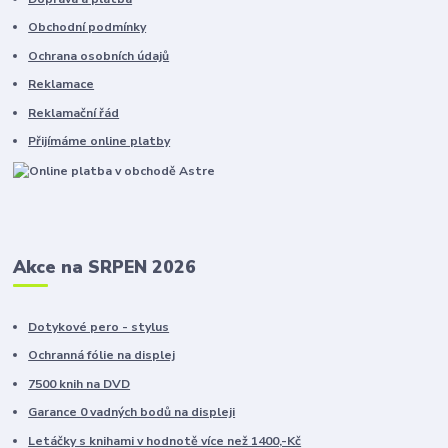
Obchodní podmínky
Ochrana osobních údajů
Reklamace
Reklamační řád
Přijímáme online platby
Akce na SRPEN 2026
Dotykové pero - stylus
Ochranná fólie na displej
7500 knih na DVD
Garance 0 vadných bodů na displeji
Letáčky s knihami v hodnotě více než 1400,-Kč