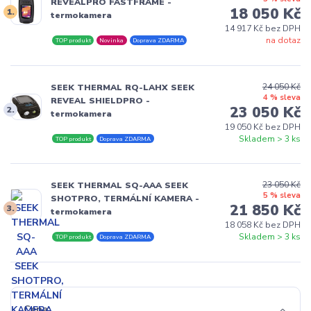
REVEALPRO FASTFRAME -
18 050 Kč
1.
termokamera
14 917 Kč bez DPH
na dotaz
TOP produkt
Novinka
Doprava ZDARMA
24 050 Kč
SEEK THERMAL RQ-LAHX SEEK
4 % sleva
REVEAL SHIELDPRO -
23 050 Kč
2.
termokamera
19 050 Kč bez DPH
Skladem > 3 ks
TOP produkt
Doprava ZDARMA
23 050 Kč
SEEK THERMAL SQ-AAA SEEK
5 % sleva
SHOTPRO, TERMÁLNÍ KAMERA -
21 850 Kč
3.
termokamera
18 058 Kč bez DPH
Skladem > 3 ks
TOP produkt
Doprava ZDARMA
Cena: