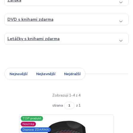
Záruka
DVD s knihami zdarma
Letáčky s knihami zdarma
Nejnovější
Nejlevnější
Nejdražší
Zobrazuji 1-4 z 4
strana
z 1
TOP produkt
Novinka
Doprava ZDARMA