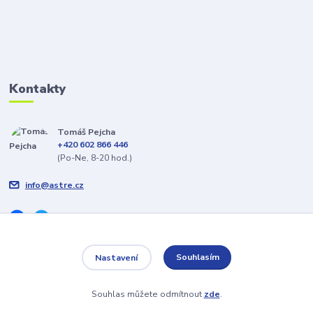
Kontakty
Tomáš Pejcha
+420 602 866 446
(Po-Ne, 8-20 hod.)
info@astre.cz
Souhlasím
Nastavení
Veškeré texty a popisy vytvořil Tomáš Pejcha - 2009-2026 © ASTRE.CZ
Souhlas můžete odmítnout
zde
.
Vytvořeno na
Eshop-rychle.cz