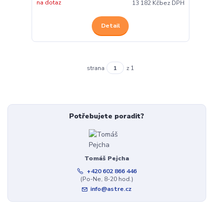
na dotaz
13 182 Kč
bez DPH
Detail
strana
z 1
Potřebujete poradit?
Tomáš Pejcha
+420 602 866 446
(Po-Ne, 8-20 hod.)
info@astre.cz