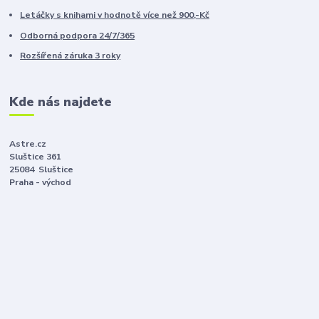
Letáčky s knihami v hodnotě více než 900,-Kč
Odborná podpora 24/7/365
Rozšířená záruka 3 roky
Kde nás najdete
Astre.cz
Sluštice 361
25084 Sluštice
Praha - východ