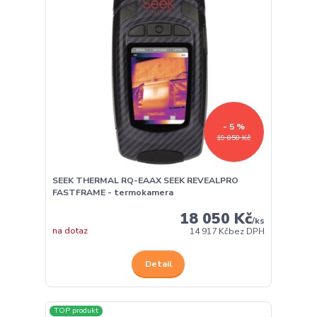
- 5 %
19 050 Kč
SEEK THERMAL RQ-EAAX SEEK REVEALPRO
FASTFRAME - termokamera
18 050 Kč
/
ks
na dotaz
14 917 Kč
bez DPH
Detail
TOP produkt