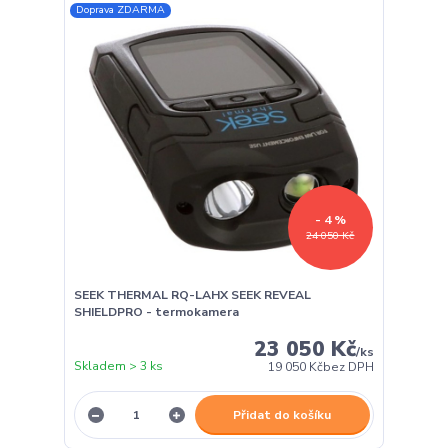
Doprava ZDARMA
- 4 %
24 050 Kč
SEEK THERMAL RQ-LAHX SEEK REVEAL
SHIELDPRO - termokamera
23 050 Kč
/
ks
Skladem > 3 ks
19 050 Kč
bez DPH
Přidat do košíku