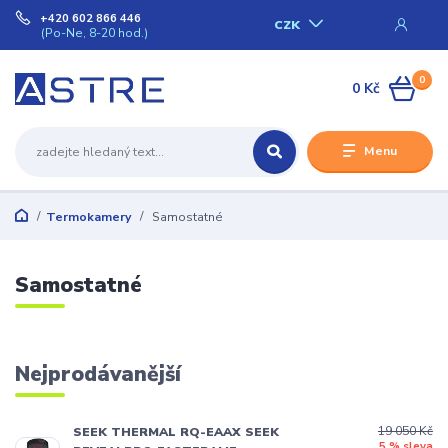
+420 602 866 446
CZK
(Po-Ne, 8-20 hod.)
0
0 Kč
Menu
Termokamery
Samostatné
Samostatné
Nejprodávanější
19 050 Kč
SEEK THERMAL RQ-EAAX SEEK
5 % sleva