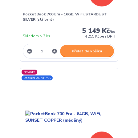
PocketBook 700 Era - 16GB, WiFi, STARDUST
SILVER (stříbrný)
5 149 Kč
/
ks
Skladem > 3 ks
4 255 Kč
bez DPH
Přidat do košíku
Novinka
Doprava ZDARMA