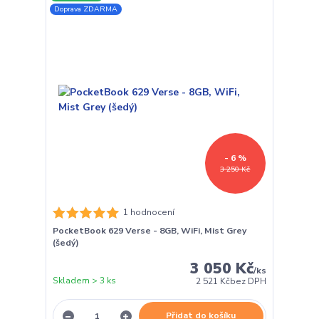
Doprava ZDARMA
- 6 %
3 250 Kč
1 hodnocení
PocketBook 629 Verse - 8GB, WiFi, Mist Grey
(šedý)
3 050 Kč
/
ks
Skladem > 3 ks
2 521 Kč
bez DPH
Přidat do košíku