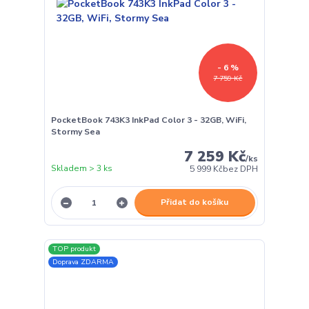
- 6 %
7 759 Kč
PocketBook 743K3 InkPad Color 3 - 32GB, WiFi,
Stormy Sea
7 259 Kč
/
ks
Skladem > 3 ks
5 999 Kč
bez DPH
Přidat do košíku
TOP produkt
Doprava ZDARMA