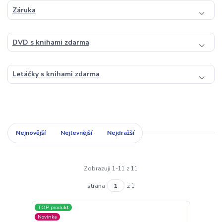
Záruka
DVD s knihami zdarma
Letáčky s knihami zdarma
Nejnovější
Nejlevnější
Nejdražší
Zobrazuji 1-11 z 11
strana
z 1
TOP produkt
Novinka