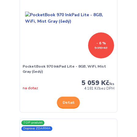
- 6 %
5 359 Kč
PocketBook 970 InkPad Lite - 8GB, WiFi, Mist
Gray (šedý)
5 059 Kč
/
ks
na dotaz
4 181 Kč
bez DPH
Detail
TOP produkt
Doprava ZDARMA