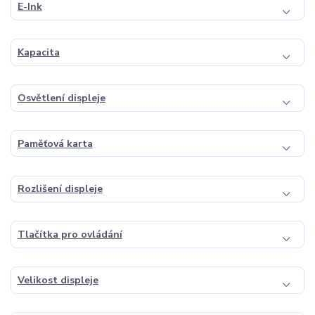
E-Ink
Kapacita
Osvětlení displeje
Paměťová karta
Rozlišení displeje
Tlačítka pro ovládání
Velikost displeje