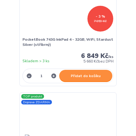
- 3 %
7 059 Kč
PocketBook 743G InkPad 4 - 32GB, WiFi, Stardust
Silver (stříbrný)
6 849 Kč
/
ks
Skladem > 3 ks
5 660 Kč
bez DPH
Přidat do košíku
TOP produkt
Doprava ZDARMA