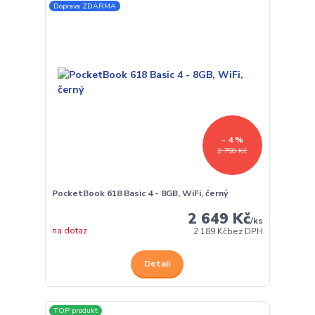
Doprava ZDARMA
- 4 %
2 750 Kč
PocketBook 618 Basic 4 - 8GB, WiFi, černý
2 649 Kč
/
ks
na dotaz
2 189 Kč
bez DPH
Detail
TOP produkt