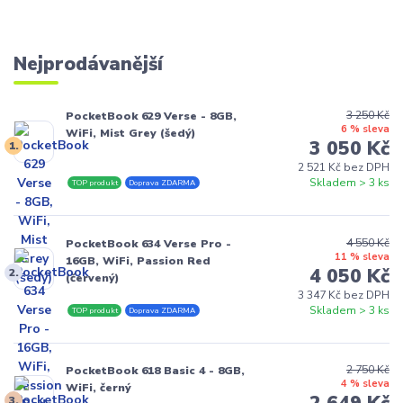
Nejprodávanější
3 250 Kč
PocketBook 629 Verse - 8GB,
6 % sleva
WiFi, Mist Grey (šedý)
3 050 Kč
1.
2 521 Kč bez DPH
Skladem > 3 ks
TOP produkt
Doprava ZDARMA
4 550 Kč
PocketBook 634 Verse Pro -
11 % sleva
16GB, WiFi, Passion Red
4 050 Kč
2.
(červený)
3 347 Kč bez DPH
Skladem > 3 ks
TOP produkt
Doprava ZDARMA
2 750 Kč
PocketBook 618 Basic 4 - 8GB,
4 % sleva
WiFi, černý
3.