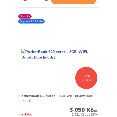
Novinka
Doprava ZDARMA
- 6 %
3 250 Kč
PocketBook 629 Verse - 8GB, WiFi, Bright Blue
(modrý)
3 050 Kč
/
ks
na dotaz
2 521 Kč
bez DPH