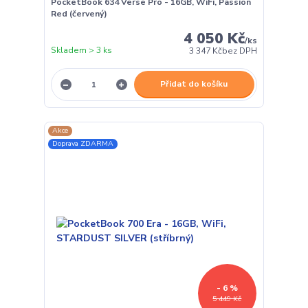
PocketBook 634 Verse Pro - 16GB, WiFi, Passion
Red (červený)
4 050 Kč
/
ks
Skladem > 3 ks
3 347 Kč
bez DPH
Přidat do košíku
Akce
Doprava ZDARMA
- 6 %
5 449 Kč