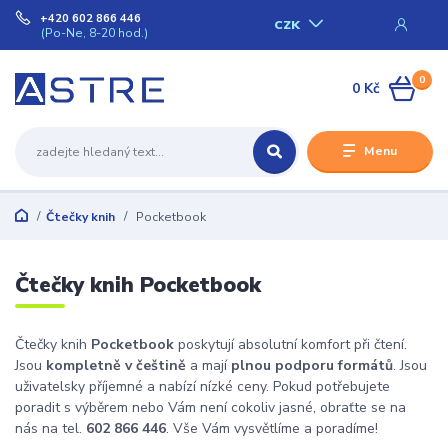
+420 602 866 446
CZK
(Po-Ne, 8-20 hod.)
0
0 Kč
Menu
Čtečky knih
Pocketbook
Čtečky knih Pocketbook
Čtečky knih
Pocketbook
poskytují absolutní komfort při čtení.
Jsou
kompletně v češtině
a mají
plnou podporu formátů
. Jsou
uživatelsky příjemné a nabízí nízké ceny. Pokud potřebujete
poradit s výběrem nebo Vám není cokoliv jasné, obraťte se na
nás na tel.
602 866 446
. Vše Vám vysvětlíme a poradíme!