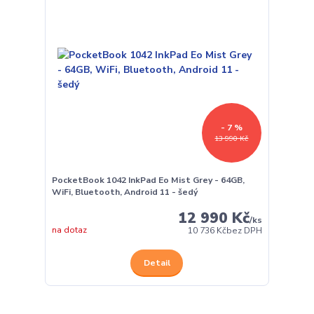
- 7 %
13 990 Kč
PocketBook 1042 InkPad Eo Mist Grey - 64GB,
WiFi, Bluetooth, Android 11 - šedý
12 990 Kč
/
ks
na dotaz
10 736 Kč
bez DPH
Detail