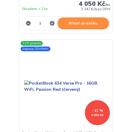
4 050 Kč
/
ks
Skladem > 3 ks
3 347 Kč
bez DPH
Přidat do košíku
TOP produkt
Doprava ZDARMA
- 11 %
4 550 Kč