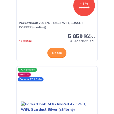
- 3 %
6 059 Kč
PocketBook 700 Era - 64GB, WiFi, SUNSET
COPPER (měděný)
5 859 Kč
/
ks
na dotaz
4 842 Kč
bez DPH
Detail
TOP produkt
Novinka
Doprava ZDARMA