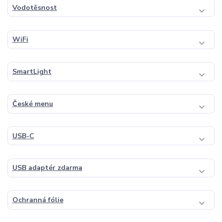
Vodotěsnost
WiFi
SmartLight
České menu
USB-C
USB adaptér zdarma
Ochranná fólie