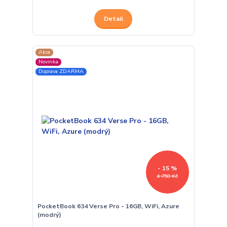
Detail
Akce
Novinka
Doprava ZDARMA
- 15 %
4 750 Kč
PocketBook 634 Verse Pro - 16GB, WiFi, Azure
(modrý)