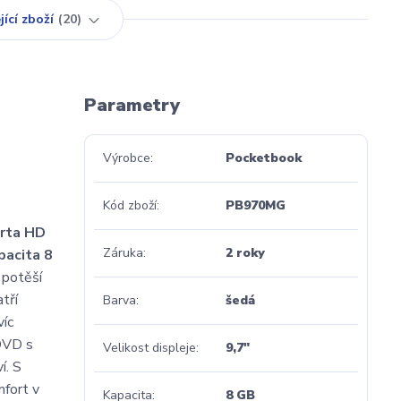
jící zboží
20
Parametry
Výrobce
Pocketbook
Kód zboží
PB970MG
arta HD
Záruka
2 roky
pacita 8
s potěší
tří
Barva
šedá
víc
 DVD s
Velikost displeje
9,7"
í. S
fort v
Kapacita
8 GB