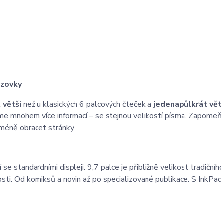
azovky
 větší
než u klasických 6 palcových čteček a
jedenapůlkrát vět
me mnohem více informací – se stejnou velikostí písma. Zapome
 méně obracet stránky.
e standardními displeji. 9,7 palce je přibližně velikost tradičního
kosti. Od komiksů a novin až po specializované publikace. S InkPad