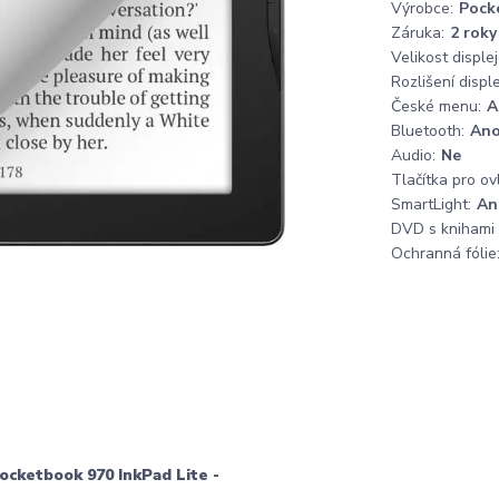
Výrobce:
Pock
Záruka:
2 roky
Velikost displej
Rozlišení disple
České menu:
A
Bluetooth:
An
Audio:
Ne
Tlačítka pro ov
SmartLight:
An
DVD s knihami
Ochranná fólie
ketbook 970 InkPad Lite -