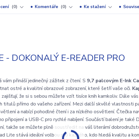
cení
0
Komentáře
0
Ke stažení
Souvise
E - DOKONALÝ E-READER PRO
 vám přináší jedinečný zážitek z čtení. S
9,7 palcovým E-Ink C
nat ostré a kvalitní obrazové zobrazení, které šetří vaše oči.
Ka
t
zajišťují, že si s sebou můžete vzít tisíce knih kamkoliv. Dále vá
 titulů přímo do vašeho zařízení. Mezi další skvělé vlastnosti pa
větlení a nabízí pohodlné čtení i za nízkého osvětlení. Čtečka na
připojení a USB-C pro rychlé nabíjení. Součástí balení je také
, takže se můžete plně soustředit na váš literární dobrodružstv
ite stává ideální volbou pro každého, kdo hledá kvalitu a kom