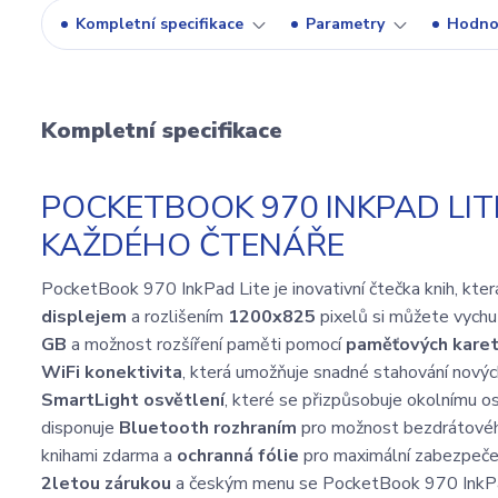
Kompletní specifikace
Parametry
Hodno
Kompletní specifikace
POCKETBOOK 970 INKPAD LIT
KAŽDÉHO ČTENÁŘE
PocketBook 970 InkPad Lite je inovativní čtečka knih, která
displejem
a rozlišením
1200x825
pixelů si můžete vychut
GB
a možnost rozšíření paměti pomocí
paměťových kare
WiFi konektivita
, která umožňuje snadné stahování nových
SmartLight osvětlení
, které se přizpůsobuje okolnímu os
disponuje
Bluetooth rozhraním
pro možnost bezdrátového 
knihami zdarma a
ochranná fólie
pro maximální zabezpečení
2letou zárukou
a českým menu se PocketBook 970 InkPad L