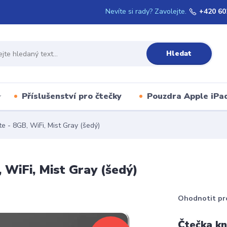
Nevíte si rady? Zavolejte.
+420 60
Hledat
Příslušenství pro čtečky
Pouzdra Apple iPa
e - 8GB, WiFi, Mist Gray (šedý)
 WiFi, Mist Gray (šedý)
Ohodnotit pr
Čtečka kn