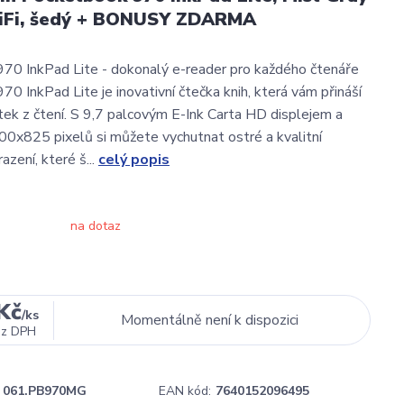
WiFi, šedý + BONUSY ZDARMA
70 InkPad Lite - dokonalý e-reader pro každého čtenáře
0 InkPad Lite je inovativní čtečka knih, která vám přináší
itek z čtení. S 9,7 palcovým E-Ink Carta HD displejem a
00x825 pixelů si můžete vychutnat ostré a kvalitní
zení, které š...
celý popis
na dotaz
Kč
/
ks
Momentálně není k dispozici
ez DPH
061.PB970MG
EAN kód:
7640152096495