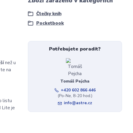
Zboží zařazeno v kategoriích
Čtečky knih
Pocketbook
Potřebujete poradit?
ší
než u
ňte na
Tomáš Pejcha
+420 602 866 446
(Po-Ne, 8-20 hod.)
 listu
info@astre.cz
 Lite je