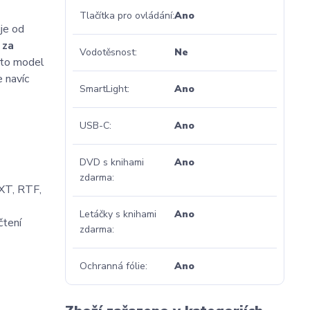
Tlačítka pro ovládání
Ano
uje od
 za
Vodotěsnost
Ne
nto model
 navíc
SmartLight
Ano
USB-C
Ano
DVD s knihami
Ano
zdarma
XT, RTF,
Letáčky s knihami
Ano
čtení
zdarma
Ochranná fólie
Ano