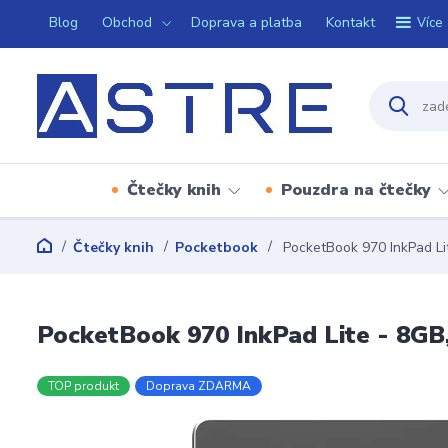
Blog
Obchod
Doprava a platba
Kontakt
Více
Čtečky knih
Pouzdra na čtečky
Čtečky knih
Pocketbook
PocketBook 970 InkPad Lit
PocketBook 970 InkPad Lite - 8GB,
TOP produkt
Doprava ZDARMA