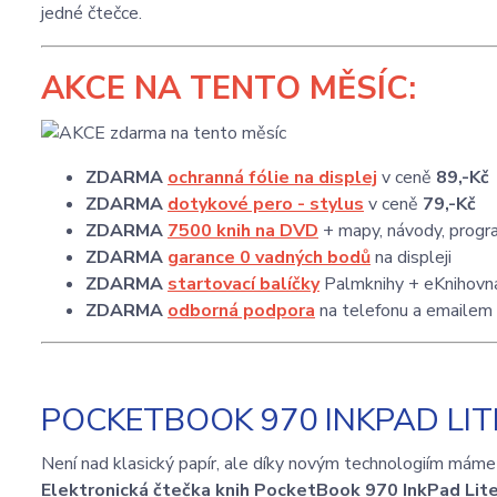
jedné čtečce.
AKCE
NA TENTO MĚSÍC:
ZDARMA
ochranná fólie na displej
v ceně
89,-Kč
ZDARMA
dotykové pero - stylus
v ceně
79,-Kč
ZDARMA
7500 knih na DVD
+ mapy, návody, progra
ZDARMA
garance 0 vadných bodů
na displeji
ZDARMA
startovací balíčky
Palmknihy + eKnihovna
ZDARMA
odborná podpora
na telefonu a emailem
POCKETBOOK 970 INKPAD LITE
Není nad klasický papír, ale díky novým technologiím máme
Elektronická čtečka knih PocketBook 970 InkPad Lit