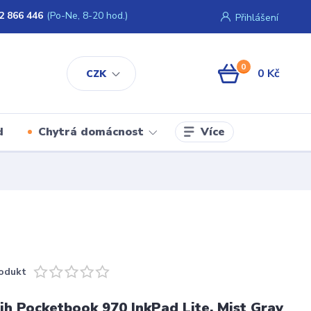
2 866 446
(Po-Ne, 8-20 hod.)
Přihlášení
0
0 Kč
CZK
Více
d
Chytrá domácnost
odukt
ih Pocketbook 970 InkPad Lite, Mist Gray