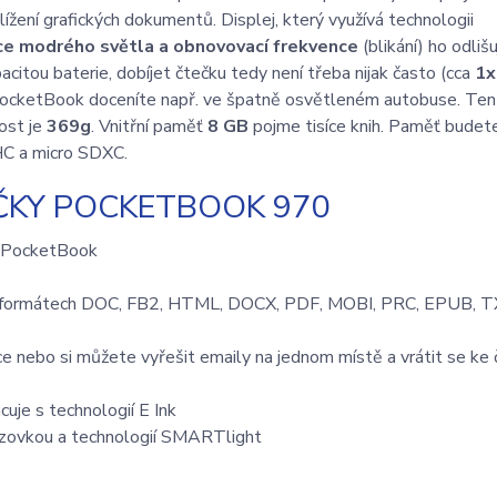
ížení grafických dokumentů. Displej, který využívá technologii
e modrého světla a obnovovací frekvence
(blikání) ho odliš
acitou baterie, dobíjet čtečku tedy není třeba nijak často (cca
1x
y PocketBook doceníte např. ve špatně osvětleném autobuse. Te
ost je
369g
. Vnitřní paměť
8 GB
pojme tisíce knih. Paměť budete
HC a micro SDXC.
ČKY POCKETBOOK 970
h PocketBook
h formátech DOC, FB2, HTML, DOCX, PDF, MOBI, PRC, EPUB, T
e nebo si můžete vyřešit emaily na jednom místě a vrátit se ke 
cuje s technologií E Ink
brazovkou a technologií SMARTlight