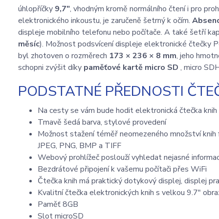
úhlopříčky
9,7"
, vhodným kromě normálního čtení i pro prohl
elektronického inkoustu, je zaručeně šetrný k očím.
Absenc
displeje mobilního telefonu nebo počítače. A také šetří kap
měsíc
). Možnost podsvícení displeje elektronické čtečk
byl zhotoven o rozměrech
173 × 236 × 8 mm
, jeho hmotn
schopni zvýšit díky
paměťové kartě micro SD
, micro SD
PODSTATNÉ PŘEDNOSTI ČTE
Na cesty se vám bude hodit elektronická čtečka kni
Tmavě šedá barva, stylové provedení
Možnost stažení téměř neomezeného množství kni
JPEG, PNG, BMP a TIFF
Webový prohlížeč poslouží vyhledat nejasné informac
Bezdrátové připojení k vašemu počítači přes WiFi
Čtečka knih má praktický dotykový displej, displej pra
Kvalitní čtečka elektronických knih s velkou 9.7" o
Paměť 8GB
Slot microSD