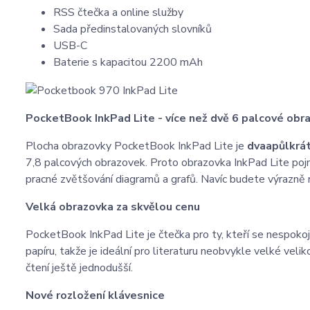
RSS čtečka a online služby
Sada předinstalovaných slovníků
USB-C
Baterie s kapacitou 2200 mAh
PocketBook InkPad Lite - více než dvě 6 palcové obr
Plocha obrazovky PocketBook InkPad Lite je
dvaapůlkrát
7,8 palcových obrazovek. Proto obrazovka InkPad Lite poj
pracné zvětšování diagramů a grafů. Navíc budete výrazně
Velká obrazovka za skvělou cenu
PocketBook InkPad Lite je čtečka pro ty, kteří se nespokojí s
papíru, takže je ideální pro literaturu neobvykle velké veli
čtení ještě jednodušší.
Nové rozložení klávesnice