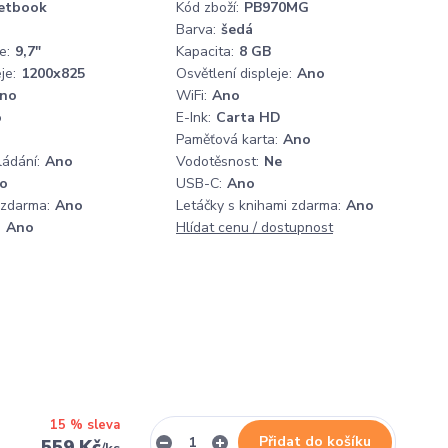
etbook
Kód zboží:
PB970MG
Barva:
šedá
e:
9,7"
Kapacita:
8 GB
je:
1200x825
Osvětlení displeje:
Ano
no
WiFi:
Ano
o
E-Ink:
Carta HD
Paměťová karta:
Ano
ládání:
Ano
Vodotěsnost:
Ne
o
USB-C:
Ano
 zdarma:
Ano
Letáčky s knihami zdarma:
Ano
:
Ano
Hlídat cenu / dostupnost
15 % sleva
Přidat do košíku
559 Kč