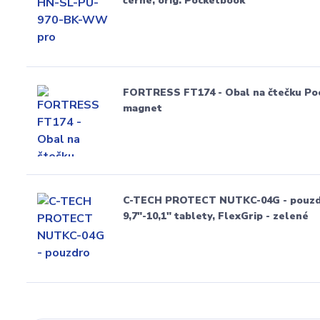
černé, orig. Pocketbook
FORTRESS FT174 - Obal na čtečku Pock
magnet
C-TECH PROTECT NUTKC-04G - pouzdro 
9,7"-10,1" tablety, FlexGrip - zelené