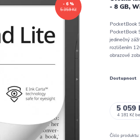
- 6 %
- 8 GB, 
5 359 Kč
PocketBook 9
PocketBook 97
jedinečný záž
rozlišením 12
obrazové zobra
Dostupnost
5 059 
4 181 Kč
b
Číslo produktu: