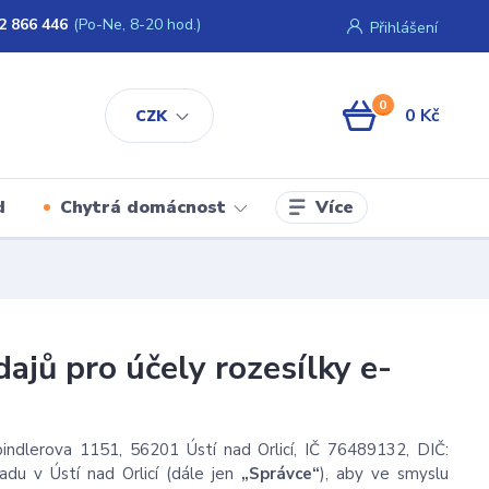
2 866 446
(Po-Ne, 8-20 hod.)
Přihlášení
0
0 Kč
CZK
Více
d
Chytrá domácnost
ajů pro účely rozesílky e-
indlerova 1151, 56201 Ústí nad Orlicí, IČ 76489132, DIČ:
du v Ústí nad Orlicí
(dále jen
„Správce“
), aby ve smyslu