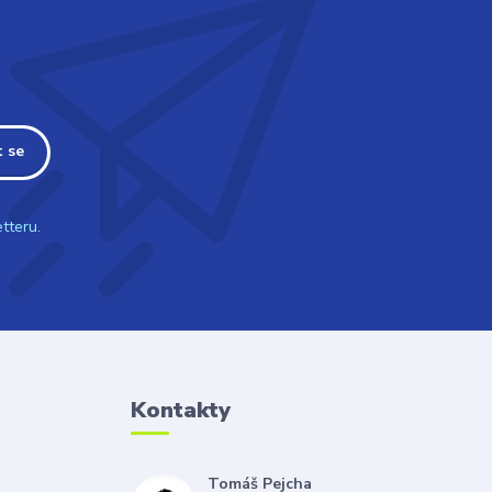
t se
tteru.
Kontakty
Tomáš Pejcha