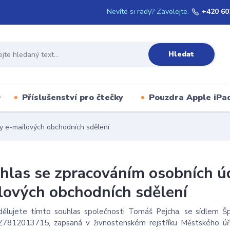
Nevíte si rady? Zavolejte.
+420 60
Hledat
Příslušenství pro čtečky
Pouzdra Apple iPa
y e-mailových obchodních sdělení
hlas se zpracováním osobních úd
lových obchodních sdělení
dělujete tímto souhlas společnosti Tomáš Pejcha, se sídlem Šp
Z7812013715, zapsaná v živnostenském rejstříku Městského úřa