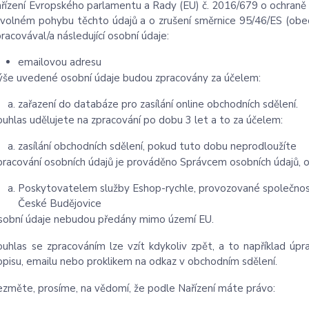
ařízení Evropského parlamentu a Rady (EU) č. 2016/679 o ochraně f
 volném pohybu těchto údajů a o zrušení směrnice 95/46/ES (obec
racovával/a následující osobní údaje:
emailovou adresu
ýše uvedené osobní údaje budou zpracovány za účelem:
zařazení do databáze pro zasílání online obchodních sdělení.
ouhlas udělujete na zpracování po dobu 3 let a to za
účelem:
zasílání obchodních sdělení, pokud tuto dobu neprodloužíte
pracování osobních údajů je prováděno Správcem osobních údajů, o
Poskytovatelem služby Eshop-rychle, provozované společností
České Budějovice
sobní údaje
nebudou předány mimo území EU.
ouhlas se zpracováním lze vzít kdykoliv zpět, a to například úp
opisu, emailu nebo proklikem na odkaz v obchodním sdělení.
ezměte, prosíme, na vědomí, že podle Nařízení máte právo: