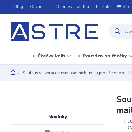
Blog
Obchod
Doprava a platba
Kontakt
Více
Čtečky knih
Pouzdra na čtečky
Souhlas se zpracováním osobních údajů pro účely rozesílk
Sou
mai
Novinky
U
C