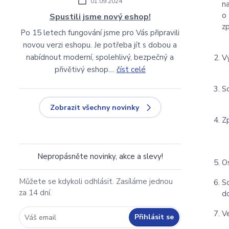
01.09.2024
n
o
Spustili jsme nový eshop!
zp
Po 15 letech fungování jsme pro Vás připravili
novou verzi eshopu. Je potřeba jít s dobou a
nabídnout moderní, spolehlivý, bezpečný a
V
přivětivý eshop....
číst celé
S
Zobrazit všechny novinky
Z
Nepropásněte novinky, akce a slevy!
O
Můžete se kdykoli odhlásit. Zasíláme jednou
S
za 14 dní.
d
V
Přihlásit se