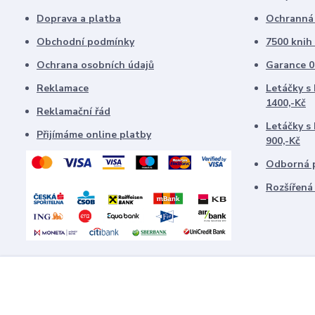
Doprava a platba
Ochranná f
Obchodní podmínky
7500 knih
Ochrana osobních údajů
Garance 0
Reklamace
Letáčky s
1400,-Kč
Reklamační řád
Letáčky s
Přijímáme online platby
900,-Kč
Odborná p
Rozšířená