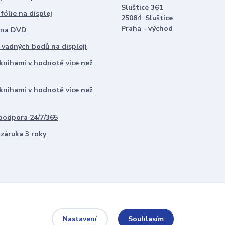
Sluštice 361
ólie na displej
25084 Sluštice
Praha - východ
 na DVD
 vadných bodů na displeji
 knihami v hodnotě více než
 knihami v hodnotě více než
odpora 24/7/365
 záruka 3 roky
Souhlasím
Nastavení