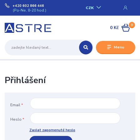
+420 602 866 446
CZK
(Po-Ne, 8-20 hod.)
0
0 Kč
Menu
Přihlášení
Email
*
Heslo
*
Zaslat zapomenuté heslo