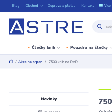
Blog
Obchod
Doprava a platba
Kontakt
Více
Čtečky knih
Pouzdra na čtečky
Akce na srpen
7500 knih na DVD
Novinky
75
Ke
kaž