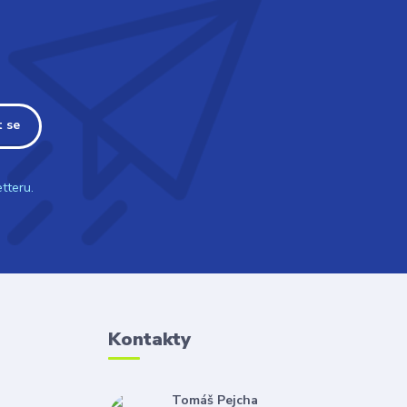
t se
tteru.
Kontakty
Tomáš Pejcha