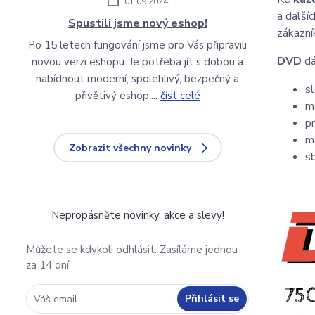
01.09.2024
a další
Spustili jsme nový eshop!
zákazní
Po 15 letech fungování jsme pro Vás připravili
DVD
dá
novou verzi eshopu. Je potřeba jít s dobou a
nabídnout moderní, spolehlivý, bezpečný a
s
přivětivý eshop....
číst celé
m
p
m
Zobrazit všechny novinky
s
Nepropásněte novinky, akce a slevy!
Můžete se kdykoli odhlásit. Zasíláme jednou
za 14 dní.
Přihlásit se