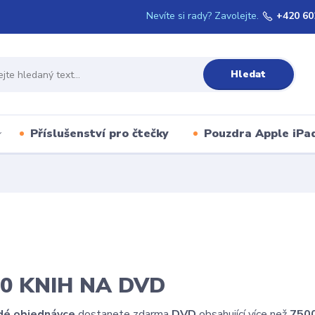
Nevíte si rady? Zavolejte.
+420 60
Hledat
Příslušenství pro čtečky
Pouzdra Apple iPa
00 KNIH NA DVD
dé objednávce
dostanete zdarma
DVD
obsahující více než
7500