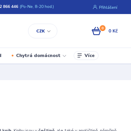
2 866 446
(Po-Ne, 8-20 hod.)
Přihlášení
0
0 Kč
CZK
Více
d
Chytrá domácnost
 knih
. Knihy jsou v
češtině
, ale také v angličtině, němčině