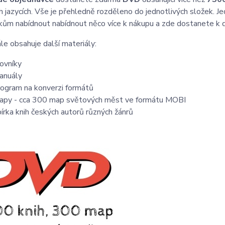
ch jazycích. Vše je přehledně rozděleno do jednotlivých složek. Je
kům nabídnout nabídnout něco více k nákupu a zde dostanete k d
le obsahuje další materiály:
lovníky
anuály
rogram na konverzi formátů
apy - cca 300 map světových měst ve formátu MOBI
bírka knih českých autorů různých žánrů