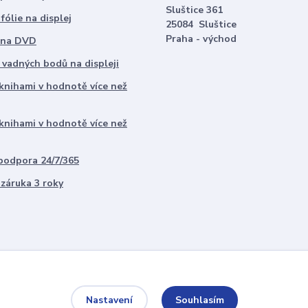
Sluštice 361
ólie na displej
25084 Sluštice
Praha - východ
 na DVD
 vadných bodů na displeji
 knihami v hodnotě více než
 knihami v hodnotě více než
odpora 24/7/365
 záruka 3 roky
Souhlasím
Nastavení