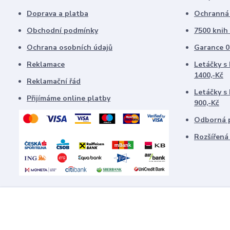
Doprava a platba
Ochranná f
Obchodní podmínky
7500 knih
Ochrana osobních údajů
Garance 0
Reklamace
Letáčky s
1400,-Kč
Reklamační řád
Letáčky s
Přijímáme online platby
900,-Kč
Odborná p
Rozšířená