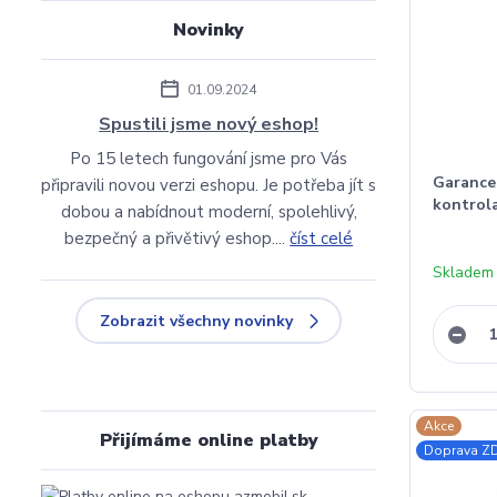
Novinky
01.09.2024
Spustili jsme nový eshop!
Po 15 letech fungování jsme pro Vás
Garance 
připravili novou verzi eshopu. Je potřeba jít s
kontrola
dobou a nabídnout moderní, spolehlivý,
bezpečný a přivětivý eshop....
číst celé
Skladem 
Zobrazit všechny novinky
Akce
Přijímáme online platby
Doprava 