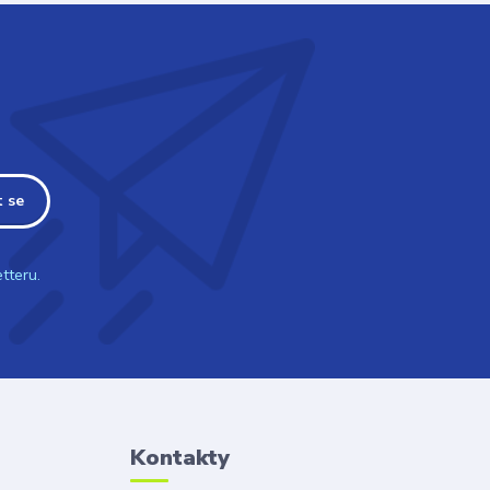
t se
tteru.
Kontakty