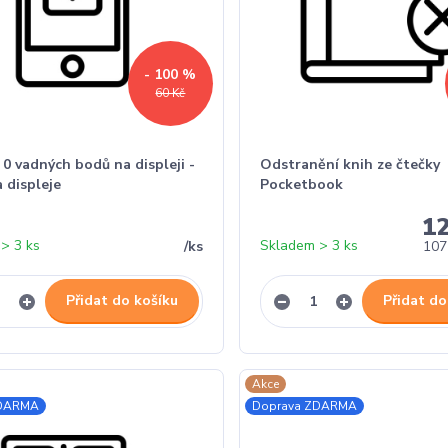
- 100 %
60 Kč
0 vadných bodů na displeji -
Odstranění knih ze čtečky
 displeje
Pocketbook
1
> 3 ks
Skladem > 3 ks
/
ks
107
Přidat do košíku
Přidat do
Akce
ZDARMA
Doprava ZDARMA