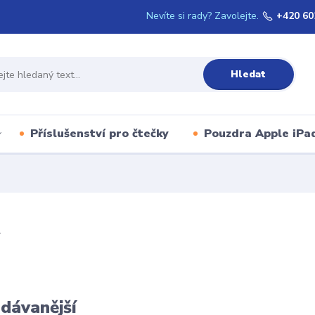
Nevíte si rady? Zavolejte.
+420 60
Hledat
Příslušenství pro čtečky
Pouzdra Apple iPa
y
dávanější