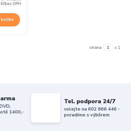
 Kč
bez DPH
 košíku
strana
z 1
darma
Tel. podpora 24/7
 DVD,
volejte na 602 866 446 -
notě 1400,-
poradíme s výběrem