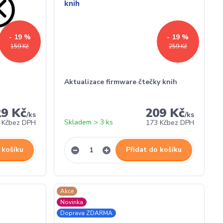
- 19 %
- 19 %
159 Kč
259 Kč
Aktualizace firmware čtečky knih
29 Kč
209 Kč
/
ks
/
ks
Skladem > 3 ks
 Kč
bez DPH
173 Kč
bez DPH
 košíku
Přidat do košíku
Akce
Novinka
Doprava ZDARMA