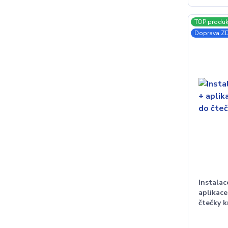
TOP produk
Doprava 
Instala
aplikace
čtečky 