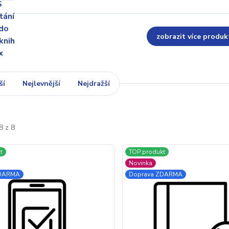
zobrazit více produk
ší
Nejlevnější
Nejdražší
8 z 8
t
TOP produkt
Novinka
ZDARMA
Doprava ZDARMA