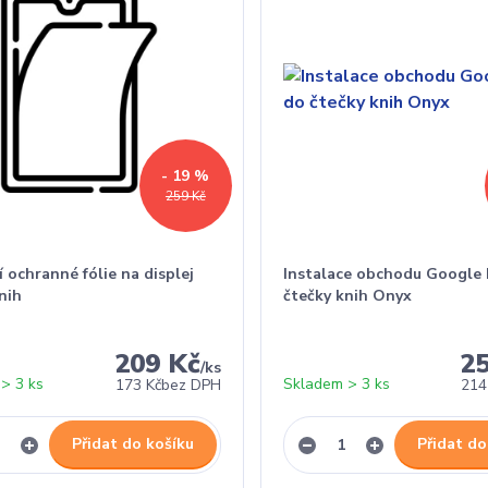
- 19 %
259 Kč
 ochranné fólie na displej
Instalace obchodu Google 
nih
čtečky knih Onyx
209 Kč
2
/
ks
> 3 ks
Skladem > 3 ks
173 Kč
bez DPH
214
Přidat do košíku
Přidat do