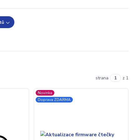
tů
strana
z 1
Novinka
Doprava ZDARMA