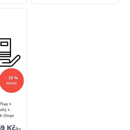
- 18 %
559 Kč
Play +
nih) +
ih Onyx
59 Kč
/
ks