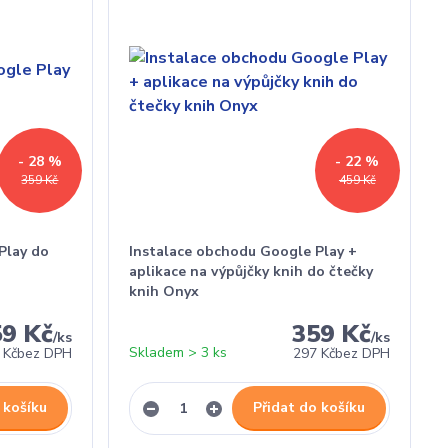
- 28 %
- 22 %
359 Kč
459 Kč
Play do
Instalace obchodu Google Play +
aplikace na výpůjčky knih do čtečky
knih Onyx
59 Kč
359 Kč
/
ks
/
ks
Skladem > 3 ks
 Kč
bez DPH
297 Kč
bez DPH
 košíku
Přidat do košíku