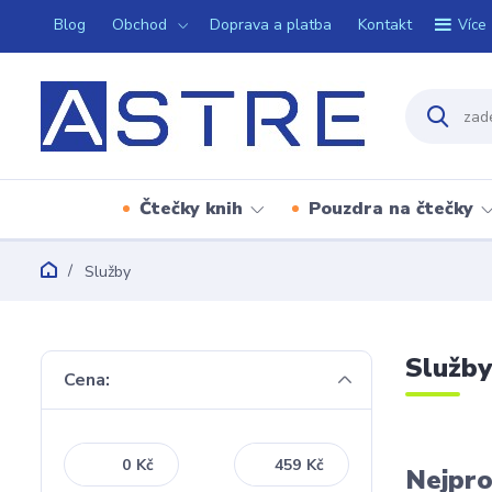
Blog
Obchod
Doprava a platba
Kontakt
Více
Čtečky knih
Pouzdra na čtečky
Služby
Služb
Cena:
Kč
Kč
Nejpro