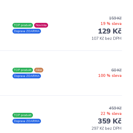
159 Kč
19 % sleva
TOP produkt
Novinka
s
129 Kč
Doprava ZDARMA
107 Kč bez DPH
60 Kč
TOP produkt
Akce
s
100 % sleva
Doprava ZDARMA
459 Kč
22 % sleva
TOP produkt
s
359 Kč
Doprava ZDARMA
297 Kč bez DPH