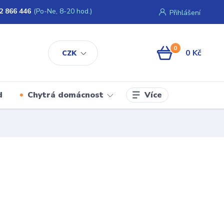
2 866 446
(Po-Ne, 8-20 hod.)
Přihlášení
0
0 Kč
CZK
Více
d
Chytrá domácnost