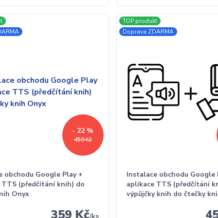
t
TOP produkt
ZDARMA
Doprava ZDARMA
- 22 %
459 Kč
ce obchodu Google Play +
Instalace obchodu Google 
 TTS (předčítání knih) do
aplikace TTS (předčítání k
knih Onyx
výpůjčky knih do čtečky kn
359 Kč
4
/
ks