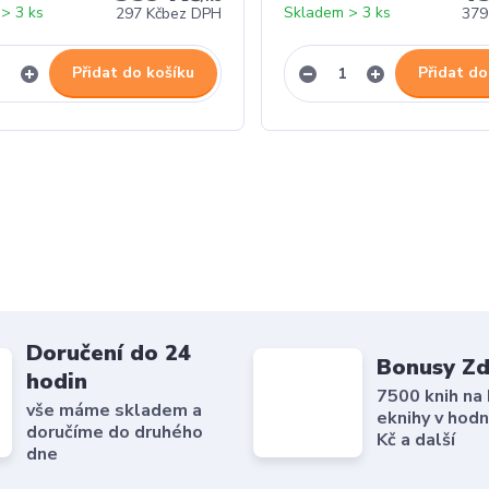
> 3 ks
Skladem > 3 ks
297 Kč
bez DPH
379
Přidat do košíku
Přidat do
Doručení do 24
Bonusy Z
hodin
7500 knih na
vše máme skladem a
eknihy v hod
doručíme do druhého
Kč a další
dne