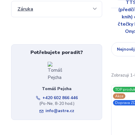
Záruka
Nejnověj
Potřebujete poradit?
Zobrazuji 1-
Tomáš Pejcha
TOP produk
Akce
+420 602 866 446
Doprava 
(Po-Ne, 8-20 hod.)
info@astre.cz