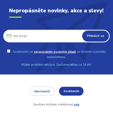
Nepropásněte novinky, akce a slevy!
Přihlásit se
Souhlasím se
zpracováním osobních údajů
za účelem rozesílky
newsletteru.
Můžete se kdykoli odhlásit. Zasíláme jednou za 14 dní.
Informace pro zákazníky
Souhlasím
Nastavení
Kontakt
Souhlas můžete odmítnout
zde
.
Doprava a platba