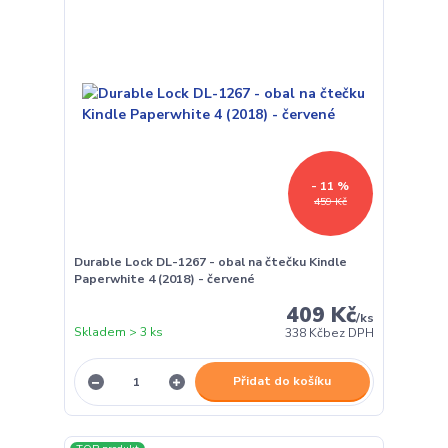
- 11 %
459 Kč
Durable Lock DL-1267 - obal na čtečku Kindle
Paperwhite 4 (2018) - červené
409 Kč
/
ks
Skladem > 3 ks
338 Kč
bez DPH
Přidat do košíku