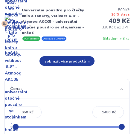
509 Kč
Univerzální pouzdro pro čtečky
20 % sleva
knih a tablety, velikost 6-8" -
409 Kč
Atmoog AKC05 - univerzální
3.
otočné pouzdro se stojánkem -
338 Kč bez DPH
hnědé
Skladem > 3 ks
TOP produkt
Doprava ZDARMA
zobrazit více produktů
Cena:
Kč
Kč