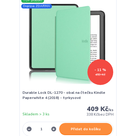
TOP produkt
Doprava ZDARMA
- 11 %
459 Kč
Durable Lock DL-1270 - obal na čtečku Kindle
Paperwhite 4 (2018) - tyrkysové
409 Kč
/
ks
Skladem > 3 ks
338 Kč
bez DPH
Přidat do košíku