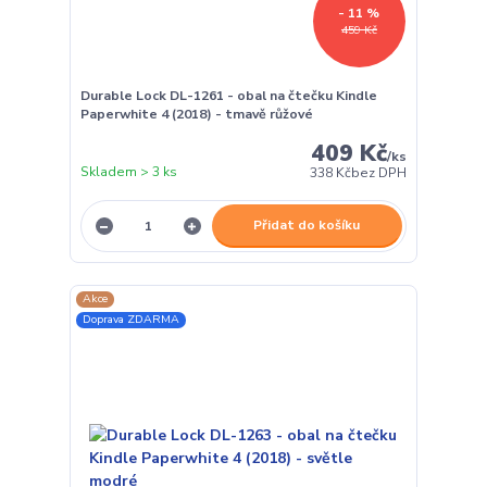
- 11 %
459 Kč
Durable Lock DL-1261 - obal na čtečku Kindle
Paperwhite 4 (2018) - tmavě růžové
409 Kč
/
ks
Skladem > 3 ks
338 Kč
bez DPH
Přidat do košíku
Akce
Doprava ZDARMA