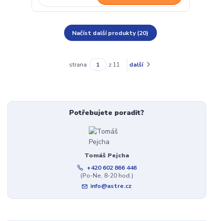
Načíst další produkty (20)
strana
z 11
další
Potřebujete poradit?
Tomáš Pejcha
+420 602 866 446
(Po-Ne, 8-20 hod.)
info@astre.cz