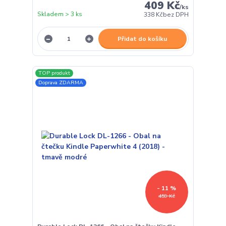
409 Kč
/
ks
Skladem > 3 ks
338 Kč
bez DPH
Přidat do košíku
TOP produkt
Doprava ZDARMA
- 11 %
459 Kč