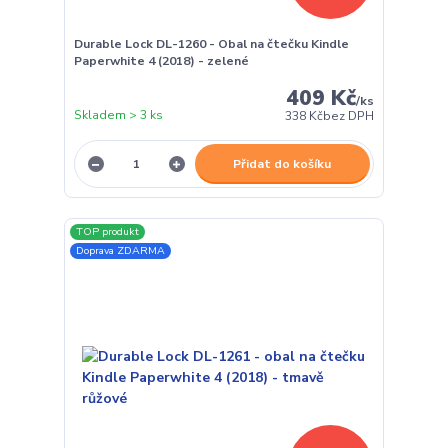
Durable Lock DL-1260 - Obal na čtečku Kindle
Paperwhite 4 (2018) - zelené
409 Kč
/
ks
Skladem > 3 ks
338 Kč
bez DPH
Přidat do košíku
TOP produkt
Doprava ZDARMA