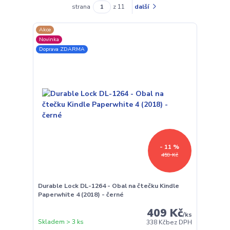
strana
z 11
další
Akce
Novinka
Doprava ZDARMA
- 11 %
459 Kč
Durable Lock DL-1264 - Obal na čtečku Kindle
Paperwhite 4 (2018) - černé
409 Kč
/
ks
Skladem > 3 ks
338 Kč
bez DPH