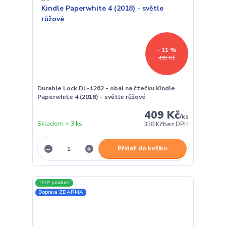
- 11 %
459 Kč
Durable Lock DL-1262 - obal na čtečku Kindle
Paperwhite 4 (2018) - světle růžové
409 Kč
/
ks
Skladem > 3 ks
338 Kč
bez DPH
Přidat do košíku
TOP produkt
Doprava ZDARMA