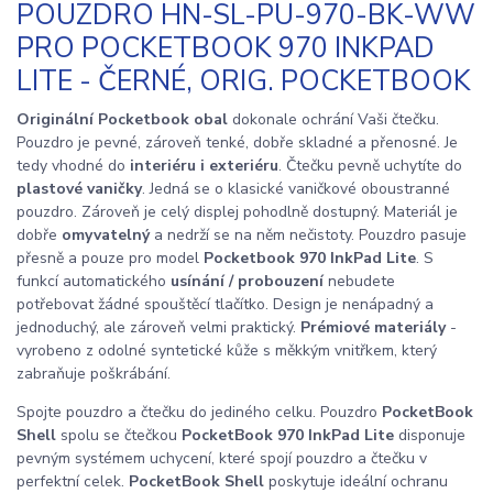
POUZDRO HN-SL-PU-970-BK-WW
PRO POCKETBOOK 970 INKPAD
LITE - ČERNÉ, ORIG. POCKETBOOK
Originální Pocketbook obal
dokonale ochrání Vaši čtečku.
Pouzdro je pevné, zároveň tenké, dobře skladné a přenosné. Je
tedy vhodné do
interiéru i exteriéru
. Čtečku pevně uchytíte do
plastové vaničky
. Jedná se o klasické vaničkové oboustranné
pouzdro. Zároveň je celý displej pohodlně dostupný. Materiál je
dobře
omyvatelný
a nedrží se na něm nečistoty. Pouzdro pasuje
přesně a pouze pro model
Pocketbook 970 InkPad Lite
. S
funkcí automatického
usínání / probouzení
nebudete
potřebovat žádné spouštěcí tlačítko. Design je nenápadný a
jednoduchý, ale zároveň velmi praktický.
Prémiové materiály
-
vyrobeno z odolné syntetické kůže s měkkým vnitřkem, který
zabraňuje poškrábání.
Spojte pouzdro a čtečku do jediného celku. Pouzdro
PocketBook
Shell
spolu se čtečkou
PocketBook 970 InkPad Lite
disponuje
pevným systémem uchycení, které spojí pouzdro a čtečku v
perfektní celek.
PocketBook Shell
poskytuje ideální ochranu