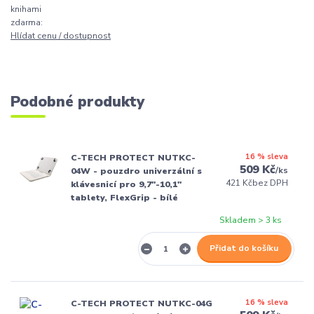
knihami
zdarma:
Hlídat cenu / dostupnost
Podobné produkty
16 % sleva
C-TECH PROTECT NUTKC-
509 Kč
/
ks
04W - pouzdro univerzální s
421 Kč
bez DPH
klávesnicí pro 9,7"-10,1"
tablety, FlexGrip - bílé
Skladem > 3 ks
Přidat do košíku
16 % sleva
C-TECH PROTECT NUTKC-04G