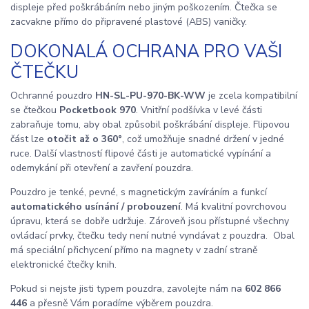
displeje před poškrábáním nebo jiným poškozením. Čtečka se
zacvakne přímo do připravené plastové (ABS) vaničky.
DOKONALÁ OCHRANA PRO VAŠI
ČTEČKU
Ochranné pouzdro
HN-SL-PU-970-BK-WW
je zcela kompatibilní
se čtečkou
Pocketbook 970
. Vnitřní podšívka v levé části
zabraňuje tomu, aby obal způsobil poškrábání displeje. Flipovou
část lze
otočit až o 360°
, což umožňuje snadné držení v jedné
ruce. Další vlastností flipové části je automatické vypínání a
odemykání při otevření a zavření pouzdra.
Pouzdro je tenké, pevné, s magnetickým zavíráním a funkcí
automatického usínání / probouzení
. Má kvalitní povrchovou
úpravu, která se dobře udržuje. Zároveň jsou přístupné všechny
ovládací prvky, čtečku tedy není nutné vyndávat z pouzdra. Obal
má speciální přichycení přímo na magnety v zadní straně
elektronické čtečky knih.
Pokud si nejste jisti typem pouzdra, zavolejte nám na
602 866
446
a přesně Vám poradíme výběrem pouzdra.