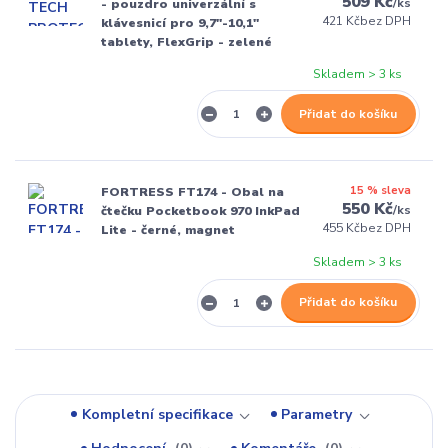
509 Kč
/
ks
- pouzdro univerzální s
421 Kč
bez DPH
klávesnicí pro 9,7"-10,1"
tablety, FlexGrip - zelené
Skladem > 3 ks
Přidat do košíku
15 % sleva
FORTRESS FT174 - Obal na
550 Kč
/
ks
čtečku Pocketbook 970 InkPad
455 Kč
bez DPH
Lite - černé, magnet
Skladem > 3 ks
Přidat do košíku
Kompletní specifikace
Parametry