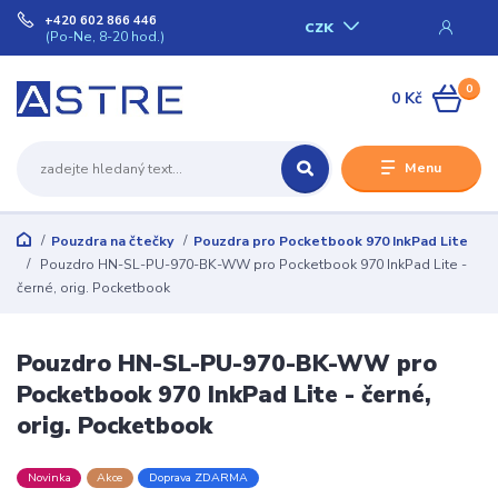
+420 602 866 446
CZK
(Po-Ne, 8-20 hod.)
0
0 Kč
Menu
Pouzdra na čtečky
Pouzdra pro Pocketbook 970 InkPad Lite
Pouzdro HN-SL-PU-970-BK-WW pro Pocketbook 970 InkPad Lite -
černé, orig. Pocketbook
Pouzdro HN-SL-PU-970-BK-WW pro
Pocketbook 970 InkPad Lite - černé,
orig. Pocketbook
Novinka
Akce
Doprava ZDARMA