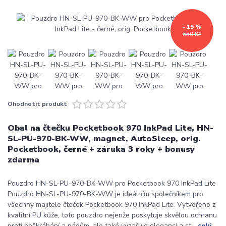
- 15 %
659 Kč
Ohodnotit produkt
Obal na čtečku Pocketbook 970 InkPad Lite, HN-
SL-PU-970-BK-WW, magnet, AutoSleep, orig.
Pocketbook, černé + záruka 3 roky + bonusy
zdarma
Pouzdro HN-SL-PU-970-BK-WW pro Pocketbook 970 InkPad Lite
Pouzdro HN-SL-PU-970-BK-WW je ideálním společníkem pro
všechny majitele čteček Pocketbook 970 InkPad Lite. Vytvořeno z
kvalitní PU kůže, toto pouzdro nejenže poskytuje skvělou ochranu
proti poškrábání a pádům, ale také vyzařuje eleganci a st...
celý