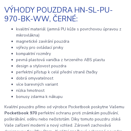
VÝHODY POUZDRA HN-SL-PU-
970-BK-WW, ČERNÉ:
kvalitní materiál (jemná PU kůže s povrchovou úpravou z
mikrovlákna)
magnetické zavírání pouzdra
výřezy pro ovládací prvky
kompaktní rozměry
pevná plastová vanička z tvrzeného ABS plastu
design a stylovost pouzdra
perfektní přístup k celé přední straně čtečky
dobrá omyvatelnost
více barevných variant
nízka hmotnost
bonusy zdarma k nákupu
Kvalitní pouzdro přímo od výrobce Pocketbook poskytne Vašemu
Pocketbook 970
perfektní ochranu proti známkám používání,
poškrábání, oděru nebo nečistotám. Díky tomuto pouzdru získá
Vaše zařízení moderní a nový vzhled. Zároveň zachovává