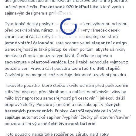
designovou tloušťku 9mm. Kvalitní značkové ochranné pouzdro,
určené pro čtečku
Pocketbook 970 InkPad Lite
, které vyniká
zajímavým designem a praktičností.
Tyto tenké desky poskytnou vašemu zařízení výbornou ochranu
před poškrábáním, nárazy a prachem. Pevný rámeček desek
chrání zadní část a rohy čtečky, o ochranu displeje se stará
jemné vnitřní čalounění
. Jistě oceníte velmi
elegantní design
.
Samozřejmostí je také přístup ke všem portům, abyste už nikdy
nemuseli čtečku z pouzdra vyndávat. Čtečka je napevno
zacvaknuta v
plastové vaničce
. Lze ji také jednoduše vyjmout z
pouzdra ven. Pravou část pouzdra
lze otočit o 360 stupňů
.
Zavírání je na magnet, což zaručuje dokonalé uzavření pouzdra.
Takovéto pouzdro, které čtečku skvěle ochrání před poškozením
citlivého displeje, před škrábanci a dalšími nepříznivými vlivy by
mělo být naprostou samozřejmostí při cestování i jakékoli další
přepravě čtečky. Pouzdro je možné u nás zakoupit v
různých
barevných provedeních
. Funkce
AutoSleep/WakeUp
Vám
zajišťuje automatické zapínaní/vypínání čtečky při otevření/zavření
pouzdra a tím výrazně
šetří životnost baterie
.
Toto pouzdro nabízí také rozšířenou záruku na
3 roky
.