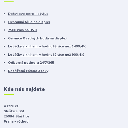
Dotykové pero - stylus
Ochranná fólie na displej
7500 knih na DVD
Garance 0 vadných bodů na displeji
Letáčky s knihami v hodnotě více než 1400,-Kč
Letáčky s knihami v hodnotě více než 900,-Kč
Odborná podpora 24/7/365
Rozšířená záruka 3 roky
Kde nás najdete
Astre.cz
Sluštice 361
25084 Sluštice
Praha - východ