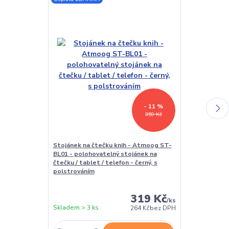
Doprava ZDAR
- 11 %
359 Kč
Stojánek na čtečku knih - Atmoog ST-
USB síťový ad
BL01 - polohovatelný stojánek na
Univerzální na
čtečku / tablet / telefon - černý, s
polstrováním
319 Kč
/
ks
Skladem > 3 ks
Skladem > 3 k
264 Kč
bez DPH