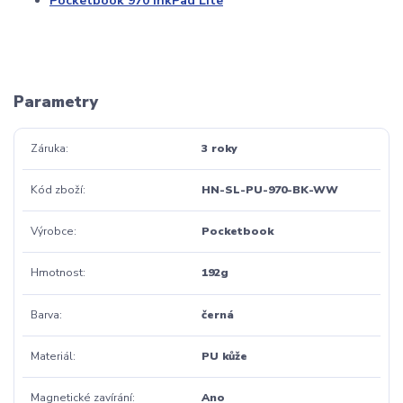
Pocketbook 970 InkPad Lite
Parametry
Záruka
3 roky
Kód zboží
HN-SL-PU-970-BK-WW
Výrobce
Pocketbook
Hmotnost
192g
Barva
černá
Materiál
PU kůže
Magnetické zavírání
Ano