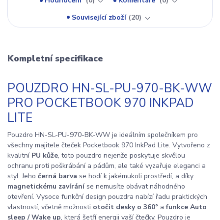
Hodnocení
0
Komentáře
0
Související zboží
20
Kompletní specifikace
POUZDRO HN-SL-PU-970-BK-WW
PRO POCKETBOOK 970 INKPAD
LITE
Pouzdro HN-SL-PU-970-BK-WW je ideálním společníkem pro
všechny majitele čteček Pocketbook 970 InkPad Lite. Vytvořeno z
kvalitní
PU kůže
, toto pouzdro nejenže poskytuje skvělou
ochranu proti poškrábání a pádům, ale také vyzařuje eleganci a
styl. Jeho
černá barva
se hodí k jakémukoli prostředí, a díky
magnetickému zavírání
se nemusíte obávat náhodného
otevření. Vysoce funkční design pouzdra nabízí řadu praktických
vlastností, včetně možnosti
otočit desky o 360°
a
funkce Auto
sleep / Wake up
, která šetří energii vaší čtečky. Pouzdro je