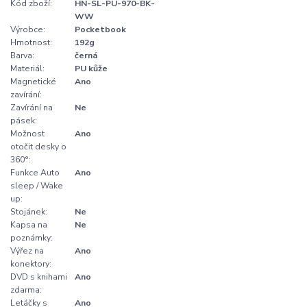
Kód zboží:
HN-SL-PU-970-BK-
WW
Výrobce:
Pocketbook
Hmotnost:
192g
Barva:
černá
Materiál:
PU kůže
Magnetické
Ano
zavírání:
Zavírání na
Ne
pásek:
Možnost
Ano
otočit desky o
360°:
Funkce Auto
Ano
sleep / Wake
up:
Stojánek:
Ne
Kapsa na
Ne
poznámky:
Výřez na
Ano
konektory:
DVD s knihami
Ano
zdarma:
Letáčky s
Ano