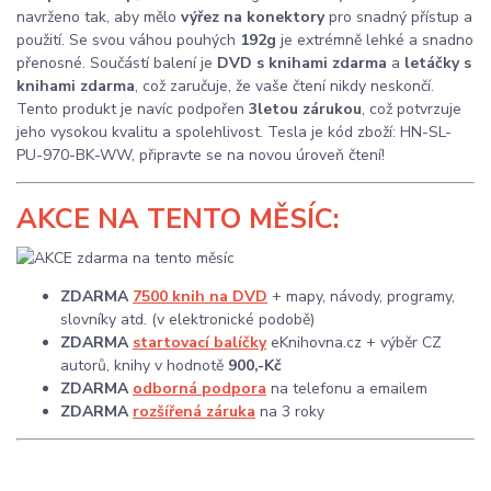
navrženo tak, aby mělo
výřez na konektory
pro snadný přístup a
použití. Se svou váhou pouhých
192g
je extrémně lehké a snadno
přenosné. Součástí balení je
DVD s knihami zdarma
a
letáčky s
knihami zdarma
, což zaručuje, že vaše čtení nikdy neskončí.
Tento produkt je navíc podpořen
3letou zárukou
, což potvrzuje
jeho vysokou kvalitu a spolehlivost. Tesla je kód zboží: HN-SL-
PU-970-BK-WW, připravte se na novou úroveň čtení!
AKCE
NA TENTO MĚSÍC:
ZDARMA
7500 knih na DVD
+ mapy, návody, programy,
slovníky atd. (v elektronické podobě)
ZDARMA
startovací balíčky
eKnihovna.cz + výběr CZ
autorů, knihy v hodnotě
900,-Kč
ZDARMA
odborná podpora
na telefonu a emailem
ZDARMA
rozšířená záruka
na 3 roky