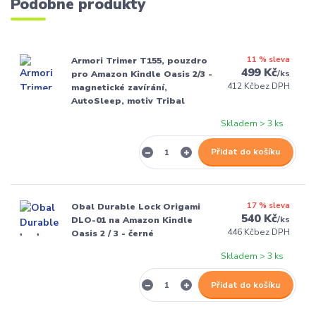
Podobné produkty
11 % sleva
Armori Trimer T155, pouzdro
499 Kč
/
ks
pro Amazon Kindle Oasis 2/3 -
412 Kč
bez DPH
magnetické zavírání,
AutoSleep, motiv Tribal
Skladem > 3 ks
Přidat do košíku
17 % sleva
Obal Durable Lock Origami
540 Kč
/
ks
DLO-01 na Amazon Kindle
446 Kč
bez DPH
Oasis 2 / 3 - černé
Skladem > 3 ks
Přidat do košíku