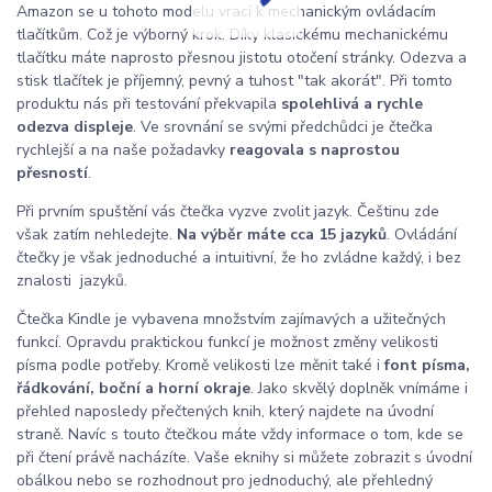
Amazon se u tohoto modelu vrací k mechanickým ovládacím
tlačítkům. Což je výborný krok. Díky klasickému mechanickému
tlačítku máte naprosto přesnou jistotu otočení stránky. Odezva a
stisk tlačítek je příjemný, pevný a tuhost "tak akorát". Při tomto
produktu nás při testování překvapila
spolehlivá a rychle
odezva displeje
. Ve srovnání se svými předchůdci je čtečka
rychlejší a na naše požadavky
reagovala s naprostou
přesností
.
Při prvním spuštění vás čtečka vyzve zvolit jazyk. Češtinu zde
však zatím nehledejte.
Na výběr máte cca 15 jazyků
. Ovládání
čtečky je však jednoduché a intuitivní, že ho zvládne každý, i bez
znalosti jazyků.
Čtečka Kindle je vybavena množstvím zajímavých a užitečných
funkcí. Opravdu praktickou funkcí je možnost změny velikosti
písma podle potřeby. Kromě velikosti lze měnit také i
font písma,
řádkování, boční a horní okraje
. Jako skvělý doplněk vnímáme i
přehled naposledy přečtených knih, který najdete na úvodní
straně. Navíc s touto čtečkou máte vždy informace o tom, kde se
při čtení právě nacházíte. Vaše eknihy si můžete zobrazit s úvodní
obálkou nebo se rozhodnout pro jednoduchý, ale přehledný