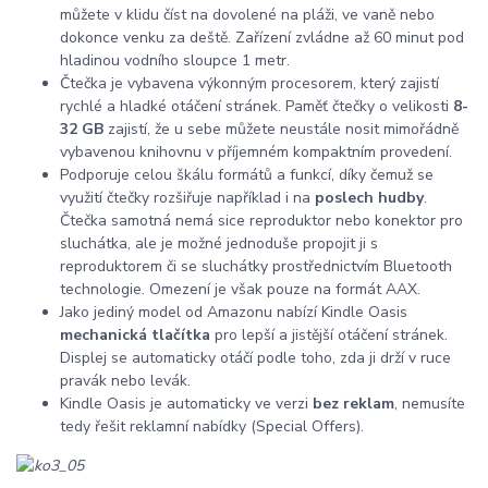
můžete v klidu číst na dovolené na pláži, ve vaně nebo
dokonce venku za deště. Zařízení zvládne až 60 minut pod
hladinou vodního sloupce 1 metr.
Čtečka je vybavena výkonným procesorem, který zajistí
rychlé a hladké otáčení stránek. Paměť čtečky o velikosti
8-
32 GB
zajistí, že u sebe můžete neustále nosit mimořádně
vybavenou knihovnu v příjemném kompaktním provedení.
Podporuje celou škálu formátů a funkcí, díky čemuž se
využití čtečky rozšiřuje například i na
poslech hudby
.
Čtečka samotná nemá sice reproduktor nebo konektor pro
sluchátka, ale je možné jednoduše propojit ji s
reproduktorem či se sluchátky prostřednictvím Bluetooth
technologie. Omezení je však pouze na formát AAX.
Jako jediný model od Amazonu nabízí Kindle Oasis
mechanická tlačítka
pro lepší a jistější otáčení stránek.
Displej se automaticky otáčí podle toho, zda ji drží v ruce
pravák nebo levák.
Kindle Oasis je automaticky ve verzi
bez reklam
, nemusíte
tedy řešit reklamní nabídky (Special Offers).