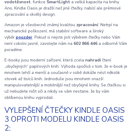
vodotěsnost
, funkce
SmartLight
a velká kapacita na knihy.
Ano, Kindle Oasis je dražší než jiné čtečky, nabízí ale prémiové
zpracování a skvělý design.
Amazon je všeobecně známý kvalitou
zpracování
. Netrpí na
mechanické poškození, má stabilní software a široký
výběr
pouzder
. Pokud si nejste jisti výběrem čtečky nebo Vám
není cokoliv jasné, zavolejte nám na
602 866 446
a odborně Vám
poradíme.
E-booky jsou moderní zařízení, která zcela
nahradí
čtení
„obyčejných“ papírových knih. Výhoda spočívá v tom, že e-book je
mnohem lehčí a menší a současně v sobě dokáže nést několik
stovek až tisíců knih. Jednoduše jsou mnohem snazší
manipulovatelnější a mobilnější než obyčejné knihy. Se čtečkou si
už nebudete ničit oči a nikdy se vám nestane, že by vám
oblíbenou knihu vyprodali.
VYLEPŠENÍ ČTEČKY KINDLE OASIS
3 OPROTI MODELU KINDLE OASIS
2: