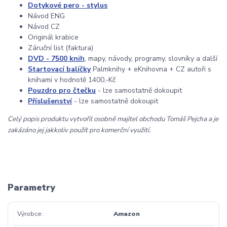
Dotykové pero - stylus
Návod ENG
Návod CZ
Originál krabice
Záruční list (faktura)
DVD - 7500 knih
, mapy, návody, programy, slovníky a další
Startovací balíčky
Palmknihy + eKnihovna + CZ autoři s
knihami v hodnotě 1400,-Kč
Pouzdro pro čtečku
- lze samostatně dokoupit
Příslušenství
- lze samostatně dokoupit
Celý popis produktu vytvořil osobně majitel obchodu Tomáš Pejcha a je
zakázáno jej jakkoliv použít pro komerční využití.
Parametry
Výrobce
Amazon