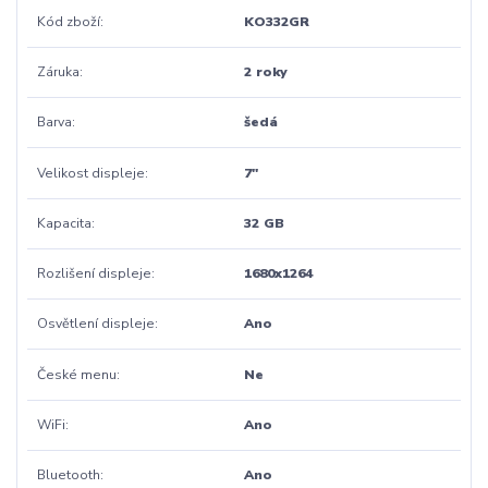
Kód zboží
KO332GR
Záruka
2 roky
Barva
šedá
Velikost displeje
7"
Kapacita
32 GB
Rozlišení displeje
1680x1264
Osvětlení displeje
Ano
České menu
Ne
WiFi
Ano
Bluetooth
Ano