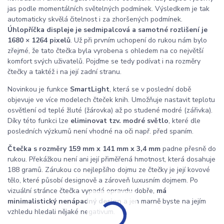
jas podle momentálních světelných podmínek. Výsledkem je tak
automaticky skvělá čitelnost i za zhoršených podmínek.
Úhlopříčka displeje je sedmipalcová a samotné rozlišení je
1680 × 1264 pixelů
. Už při prvním uchopení do rukou nám bylo
zřejmé, že tato čtečka byla vyrobena s ohledem na co největší
komfort svých uživatelů. Pojďme se tedy podívat i na rozměry
čtečky a taktéž i na její zadní stranu.
Novinkou je funkce
SmartLight
, která se v poslední době
objevuje ve více modelech čteček knih. Umožňuje nastavit teplotu
osvětlení od teplé žluté (žárovka) až po studené modré (zářivka).
Díky této funkci lze
eliminovat tzv. modré světlo
, které dle
posledních výzkumů není vhodné na oči např. před spaním.
Čtečka s rozměry 159 mm x 141 mm x 3,4 mm
padne přesně do
rukou. Překážkou není ani její přiměřená hmotnost, která dosahuje
188 gramů. Zárukou co nejlepšího dojmu ze čtečky je její kovové
tělo, které působí designově a zároveň luxusním dojmem. Po
vizuální stránce čtečka vypadá opravdu dobře,
má
minimalistický nenápadný design
a jen marně byste na jejím
vzhledu hledali nějaké negativum.