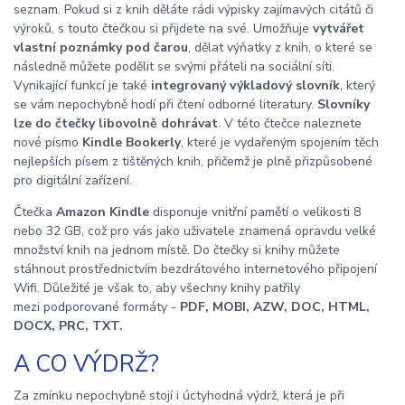
seznam. Pokud si z knih děláte rádi výpisky zajímavých citátů či
výroků, s touto čtečkou si přijdete na své. Umožňuje
vytvářet
vlastní poznámky pod čarou
, dělat výňatky z knih, o které se
následně můžete podělit se svými přáteli na sociální síti.
Vynikající funkcí je také
integrovaný výkladový slovník
, který
se vám nepochybně hodí při čtení odborné literatury.
Slovníky
lze do čtečky libovolně dohrávat
. V této čtečce naleznete
nové písmo
Kindle Bookerly
, které je vydařeným spojením těch
nejlepších písem z tištěných knih, přičemž je plně přizpůsobené
pro digitální zařízení.
Čtečka
Amazon Kindle
disponuje vnitřní pamětí o velikosti 8
nebo 32 GB, což pro vás jako uživatele znamená opravdu velké
množství knih na jednom místě. Do čtečky si knihy můžete
stáhnout prostřednictvím bezdrátového internetového připojení
Wifi. Důležité je však to, aby všechny knihy patřily
mezi podporované formáty -
PDF, MOBI, AZW, DOC, HTML,
DOCX, PRC, TXT.
A CO VÝDRŽ?
Za zmínku nepochybně stojí i úctyhodná výdrž, která je při