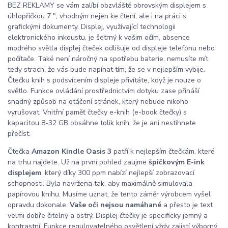
BEZ REKLAMY se vám zalíbí obzvláště obrovským displejem s
úhlopříčkou 7 ", vhodným nejen ke čtení, ale i na práci s
grafickými dokumenty. Displej, využívající technologii
elektronického inkoustu, je šetrný k vašim očím, absence
modrého světla displej čteček odlišuje od displeje telefonu nebo
počítače. Také není náročný na spotřebu baterie, nemusíte mít
tedy strach, že vás bude napínat tím, že se v nejlepším vybije.
Čtečku knih s podsvícením displeje přivítáte, když je nouze o
světlo. Funkce ovládání prostřednictvím dotyku zase přináší
snadný způsob na otáčení stránek, který nebude nikoho
vyrušovat. Vnitřní paměť čtečky e-knih (e-book čtečky) s
kapacitou 8-32 GB obsáhne tolik knih, že je ani nestihnete
přečíst.
Čtečka
Amazon Kindle Oasis 3
patří k nejlepším čtečkám, které
na trhu najdete. Už na první pohled zaujme
špičkovým E-ink
displejem
, který díky 300 ppm nabízí nejlepší zobrazovací
schopnosti. Byla navržena tak, aby maximálně simulovala
papírovou knihu. Musíme uznat, že tento záměr výrobcem vyšel
opravdu dokonale.
Vaše oči nejsou namáhané
a přesto je text
velmi dobře čitelný a ostrý. Displej čtečky je specificky jemný a
kontrastní. Funkce regulovatelného osvětlení vždy zajistí výborný