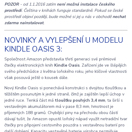
POZOR
- od 1.1.2016 zatím
není možná instalace českého
prostředí
. Čeština v knihách funguje standardně. Pokud se české
prostředí objeví později, bude možné si jej u nás v obchodě
nechat
zdarma nainstalovat
.
NOVINKY A VYLEPŠENÍ U MODELU
KINDLE OASIS 3:
Společnost Amazon představila třetí generaci své prémiové
čtečky elektronických knih
Kindle Oasis
. Zařízení jde ve šlépějích
svého předchůdce z května loňského roku, jeho klíčové vlastnosti
však posouvá ještě o kousek dále.
Nový Kindle Oasis si ponechává konstrukci s dvojitou tloušťkou a
těžištěm posunutým k jedné straně, čímž je zajištěn lepší úchop v
jedné ruce. Tenká část má
tloušťku pouhých 3,4 mm
, ta širší s
vestavěným akumulátorem má v pase 8,3 mm, hmotnost je
příjemných 188 gramů. Chybějící piny na přechodu obou částí
dávají tušit, že Amazon opustil loňský nápad využít netradiční tvar
čtečky pro připojení cestovního pouzdra s vestavěnou baterií pro
další dobíjení. Kapacitu vestavěné baterie výrobce nezmiňuje,