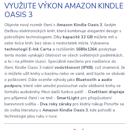
VYUŽIJTE VÝKON AMAZON KINDLE
OASIS 3
Objevte nový rozměr čtení s
Amazon Kindle Oasis 3
, šedým
čtečkou elektronických knih, která kombinuje elegantní design s
pokročilými technologiemi. Díky
kapacitě 32 GB
můžete mít u
sebe tisíce knih, bez obav o nedostatek místa. Vybavena
technologií E-Ink Carta
a rozlišením
1680x1264
, poskytuje
tento model vynikající čitelnost ve všech světelných podmínkách,
a to i na přímém slunci. Speciálně navrženo pro nadšence do
čtení, Kindle Oasis 3 nabízí
vodotěsnost (IPX8)
, což znamená, že
si můžete užít knihy u bazénu nebo ve vaně, aniž byste se obávali
o poškození. Dále oceníte výhody jako
Bluetooth a audio
podporu
, které vám umožní poslouchat vaše oblíbené knihy ve
formátu audioknihy. Mezi další funkce patří: -
Osvětlení displeje
pro příjemné čtení i ve tmě -
SmartLight
pro přizpůsobení
barevnosti světla -
Dva roky záruky
pro klidný nákup Ponořte se
do světa literatury s
Amazon Kindle Oasis 3
, kde pohodlí a
technologie jdou ruku v ruce.