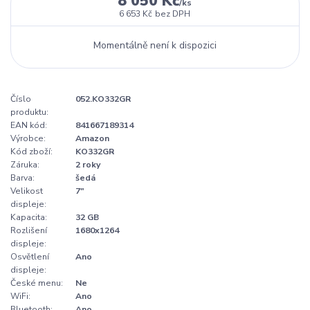
8 050 Kč
/
ks
6 653 Kč
bez DPH
Momentálně není k dispozici
Číslo
052.KO332GR
produktu:
EAN kód:
841667189314
Výrobce:
Amazon
Kód zboží:
KO332GR
Záruka:
2 roky
Barva:
šedá
Velikost
7"
displeje:
Kapacita:
32 GB
Rozlišení
1680x1264
displeje:
Osvětlení
Ano
displeje:
České menu:
Ne
WiFi:
Ano
Bluetooth:
Ano