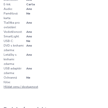
E-Ink:
Carta
Audio:
Ano
Paměťová
Ne
karta:
Tlačítka pro
Ano
ovládání:
Vodotěsnost:
Ano
SmartLight:
Ano
USB-C:
Ne
DVD s knihami
Ano
zdarma:
Letáčky s
Ano
knihami
zdarma:
USB adaptér
Ano
zdarma:
Ochranná
Ne
fólie:
Hlídat cenu / dostupnost