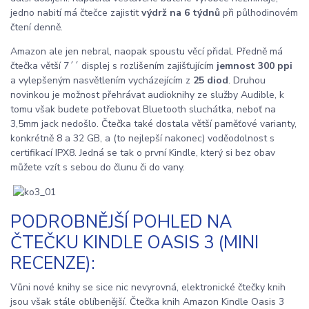
jedno nabití má čtečce zajistit
výdrž na 6 týdnů
při půlhodinovém
čtení denně.
Amazon ale jen nebral, naopak spoustu věcí přidal. Předně má
čtečka větší 7´´ displej s rozlišením zajišťujícím
jemnost 300 ppi
a vylepšeným nasvětlením vycházejícím z
25 diod
. Druhou
novinkou je možnost přehrávat audioknihy ze služby Audible, k
tomu však budete potřebovat Bluetooth sluchátka, neboť na
3,5mm jack nedošlo. Čtečka také dostala větší paměťové varianty,
konkrétně 8 a 32 GB, a (to nejlepší nakonec) voděodolnost s
certifikací IPX8. Jedná se tak o první Kindle, který si bez obav
můžete vzít s sebou do člunu či do vany.
PODROBNĚJŠÍ POHLED NA
ČTEČKU KINDLE OASIS 3 (MINI
RECENZE):
Vůni nové knihy se sice nic nevyrovná, elektronické čtečky knih
jsou však stále oblíbenější. Čtečka knih Amazon Kindle Oasis 3