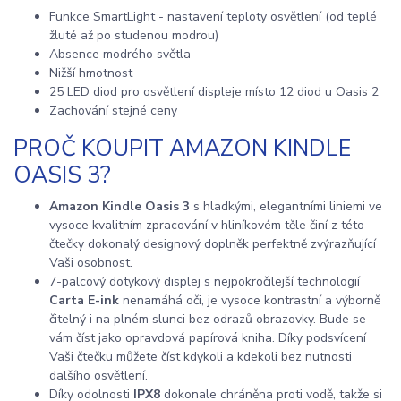
Funkce SmartLight - nastavení teploty osvětlení (od teplé
žluté až po studenou modrou)
Absence modrého světla
Nižší hmotnost
25 LED diod pro osvětlení displeje místo 12 diod u Oasis 2
Zachování stejné ceny
PROČ KOUPIT AMAZON KINDLE
OASIS 3?
Amazon Kindle Oasis 3
s hladkými, elegantními liniemi ve
vysoce kvalitním zpracování v hliníkovém těle činí z této
čtečky dokonalý designový doplněk perfektně zvýrazňující
Vaši osobnost.
7-palcový dotykový displej s nejpokročilejší technologií
Carta E-ink
nenamáhá oči, je vysoce kontrastní a výborně
čitelný i na plném slunci bez odrazů obrazovky. Bude se
vám číst jako opravdová papírová kniha. Díky podsvícení
Vaši čtečku můžete číst kdykoli a kdekoli bez nutnosti
dalšího osvětlení.
Díky odolnosti
IPX8
dokonale chráněna proti vodě, takže si