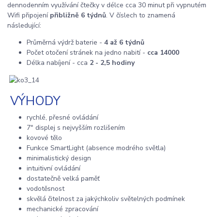
dennodenním využívání čtečky v délce cca 30 minut při vypnutém
Wifi připojení
přibližně 6 týdnů
. V číslech to znamená
následující:
Průměrná výdrž baterie -
4 až 6 týdnů
Počet otočení stránek na jedno nabití -
cca 14000
Délka nabíjení - cca
2 - 2,5 hodiny
VÝHODY
rychlé, přesné ovládání
7" displej s nejvyšším rozlišením
kovové tělo
Funkce SmartLight (absence modrého světla)
minimalistický design
intuitivní ovládání
dostatečně velká paměť
vodotěsnost
skvělá čitelnost za jakýchkoliv světelných podmínek
mechanické zpracování