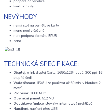
podpora od výrobce
kvalitní fonty
NEVÝHODY
nemá slot na paměťové karty
menu není v češtině
není podpora formátu EPUB
cena
TECHNICKÁ SPECIFIKACE:
Displej
: e-Ink displej Carta, 1680x1264 bodů, 300 ppi, 16
stupňů šedi
Vodotěsnost
: IPX8 (lze používat až 60 min. v hloubce 2
metrů)
Procesor
: 1000 MHz
Operační paměť
: 512 MB
Doplňkové funkce
: slovníky, internetový prohlížeč
Napájení
: nabíjení přes USB