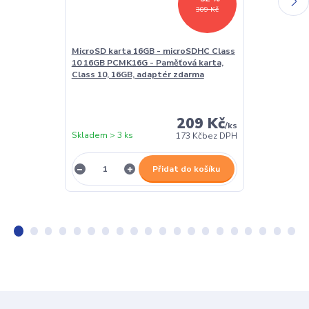
309 Kč
MicroSD karta 16GB - microSDHC Class
LED lampička 
10 16GB PCMK16G - Paměťová karta,
kloubová, pro
Class 10, 16GB, adaptér zdarma
209 Kč
/
ks
Skladem > 3 ks
Skladem > 3 k
173 Kč
bez DPH
Přidat do košíku