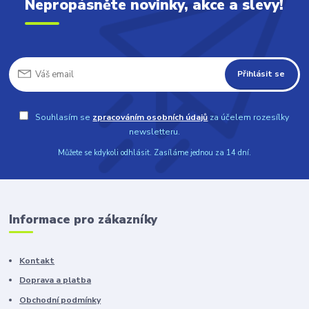
Nepropásněte novinky, akce a slevy!
Přihlásit se
Souhlasím se
zpracováním osobních údajů
za účelem rozesílky
newsletteru.
Můžete se kdykoli odhlásit. Zasíláme jednou za 14 dní.
Informace pro zákazníky
Kontakt
Doprava a platba
Obchodní podmínky