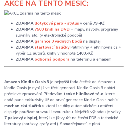
AKCE
NA TENTO MĚSÍC:
ZDARMA
dotykové pero - stylus
v ceně
79,-Kč
ZDARMA
7500 knih na DVD
+ mapy, návody, programy,
slovníky atd. (v elektronické podobě)
ZDARMA
garance 0 vadných bodů
na displeji
ZDARMA
startovací balíčky
Palmknihy + eKnihovna.cz +
výběr CZ autorů, knihy v hodnotě
1400,-Kč
ZDARMA
odborná podpora
na telefonu a emailem
Amazon Kindle Oasis 3
je nejvyšší řada čteček od Amazonu.
Kindle Oasis je nyní již ve třetí generaci. Kindle Oasis 3 nabízí
prémiové zpracování. Především
tenké hliníkové tělo
, které
dodá punc exkluzivity. Již od první generace Kindle Oasis nabízí
mechanická tlačítka
, která lze díky automatickému otáčení
displeje používat pravou i levou rukou. Největší výhodou je velký
7 palcový displej
, který lze již využít na čteční PDF a technické
literatury (obrázky, grafy atd.). Samozřejmostí je plná