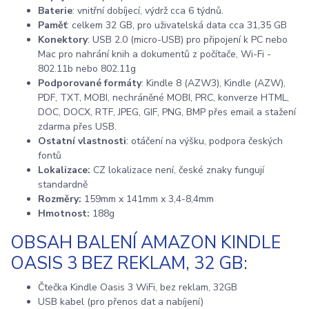
Baterie
: vnitřní dobíjecí, výdrž cca 6 týdnů.
Paměť
: celkem 32 GB, pro uživatelská data cca 31,35 GB
Konektory
: USB 2.0 (micro-USB) pro připojení k PC nebo
Mac pro nahrání knih a dokumentů z počítače, Wi-Fi -
802.11b nebo 802.11g
Podporované formáty
: Kindle 8 (AZW3), Kindle (AZW),
PDF, TXT, MOBI, nechráněné MOBI, PRC, konverze HTML,
DOC, DOCX, RTF, JPEG, GIF, PNG, BMP přes email a stažení
zdarma přes USB.
Ostatní vlastnosti
: otáčení na výšku, podpora českých
fontů
Lokalizace:
CZ lokalizace není, české znaky fungují
standardně
Rozměry:
159mm x 141mm x 3,4-8,4mm
Hmotnost:
188g
OBSAH BALENÍ AMAZON KINDLE
OASIS 3 BEZ REKLAM, 32 GB:
Čtečka Kindle Oasis 3 WiFi, bez reklam, 32GB
USB kabel (pro přenos dat a nabíjení)