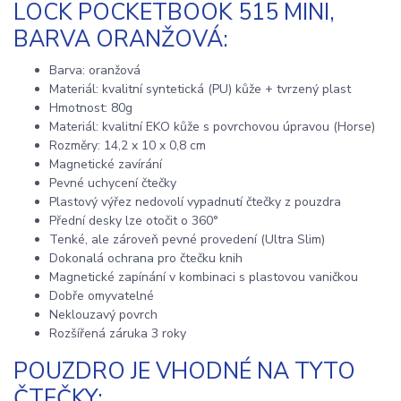
LOCK POCKETBOOK 515 MINI,
BARVA ORANŽOVÁ:
Barva: oranžová
Materiál: kvalitní syntetická (PU) kůže + tvrzený plast
Hmotnost: 80g
Materiál: kvalitní EKO kůže s povrchovou úpravou (Horse)
Rozměry: 14,2 x 10 x 0,8 cm
Magnetické zavírání
Pevné uchycení čtečky
Plastový výřez nedovolí vypadnutí čtečky z pouzdra
Přední desky lze otočit o 360°
Tenké, ale zároveň pevné provedení (Ultra Slim)
Dokonalá ochrana pro čtečku knih
Magnetické zapínání v kombinaci s plastovou vaničkou
Dobře omyvatelné
Neklouzavý povrch
Rozšířená záruka 3 roky
POUZDRO JE VHODNÉ NA TYTO
ČTEČKY: