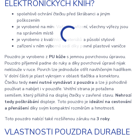
ELEKTRONICKÝCH KNIH?
spolehlivě ochrání čtečku před škrábanci a jiným
poškozením
je vyrobené na míru Vašeho zařízení, všechny výřezy jsou
na správném místě
je vyrobeno z kvalitních materiálů a působí stylově
zařízení v něm výborně sedí díky pevné plastové vaničce
Pouzdro je vyrobeno z
PU kůže
s jemnou povrchovou úpravou.
Pouzdro příjemně padne do ruky a díky povrchové úpravě nijak
neklouže v ruce. Povrch lze jednoduše otřít navlhčeným hadříkem.
V dolní části je plast vykrojen v oblasti tlačítka a konektoru.
Čtečku tedy
není nutné vyndávat z pouzdra
a lze ji pohodlně
používat a nabíjet i v pouzdře. Vnitřní strana je potažena
semišem, který přiléhá na displej čtečky v zavřené stavu.
Nehrozí
tedy poškrábání
displeje. Toto pouzdro je
ideální na cestování
a přenášení
díky svým kompaktní rozměrům a hmotnosti.
Toto pouzdro nabízí také rozšířenou záruku na
3 roky
.
VLASTNOSTI POUZDRA DURABLE