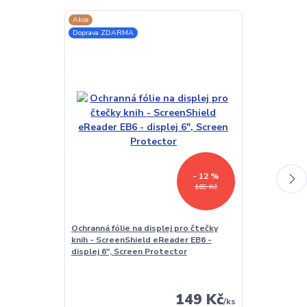
Akce
Akce
Doprava ZDARMA
Doprava ZDAR
- 12 %
169 Kč
Ochranná fólie na displej pro čtečky
Vodotěsné po
knih - ScreenShield eReader EB6 -
čtečku/table
displej 6", Screen Protector
CWat01 - uni
pouzdro - prů
čtečky 5-7"
149 Kč
/
ks