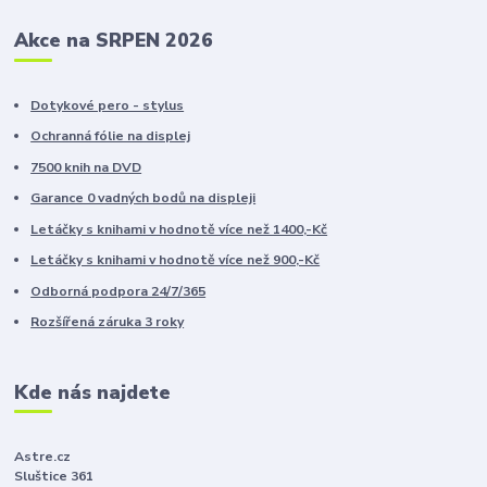
Akce na SRPEN 2026
Dotykové pero - stylus
Ochranná fólie na displej
7500 knih na DVD
Garance 0 vadných bodů na displeji
Letáčky s knihami v hodnotě více než 1400,-Kč
Letáčky s knihami v hodnotě více než 900,-Kč
Odborná podpora 24/7/365
Rozšířená záruka 3 roky
Kde nás najdete
Astre.cz
Sluštice 361