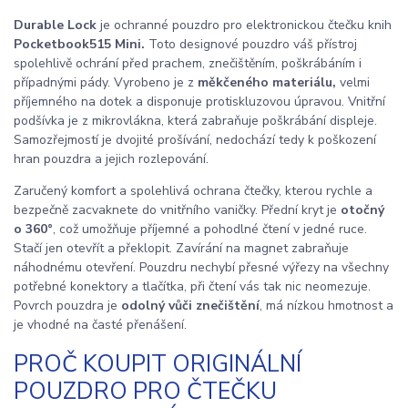
Durable Lock
je ochranné pouzdro pro elektronickou čtečku knih
Pocketbook515 Mini.
Toto designové pouzdro váš přístroj
spolehlivě ochrání před prachem, znečištěním, poškrábáním i
případnými pády. Vyrobeno je z
měkčeného materiálu,
velmi
příjemného na dotek a disponuje protiskluzovou úpravou. Vnitřní
podšívka je z mikrovlákna, která zabraňuje poškrábání displeje.
Samozřejmostí je dvojité prošívání, nedochází tedy k poškození
hran pouzdra a jejich rozlepování.
Zaručený komfort a spolehlivá ochrana čtečky, kterou rychle a
bezpečně zacvaknete do vnitřního vaničky. Přední kryt je
otočný
o 360°
, což umožňuje příjemné a pohodlné čtení v jedné ruce.
Stačí jen otevřít a překlopit. Zavírání na magnet zabraňuje
náhodnému otevření. Pouzdru nechybí přesné výřezy na všechny
potřebné konektory a tlačítka, při čtení vás tak nic neomezuje.
Povrch pouzdra je
odolný vůči znečištění
, má nízkou hmotnost a
je vhodné na časté přenášení.
PROČ KOUPIT ORIGINÁLNÍ
POUZDRO PRO ČTEČKU