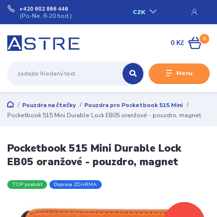
+420 602 866 446
CZK
(Po-Ne, 8-20 hod.)
0
0 Kč
Menu
Pouzdra na čtečky
Pouzdra pro Pocketbook 515 Mini
Pocketbook 515 Mini Durable Lock EB05 oranžové - pouzdro, magnet
Pocketbook 515 Mini Durable Lock
EB05 oranžové - pouzdro, magnet
TOP produkt
Doprava ZDARMA