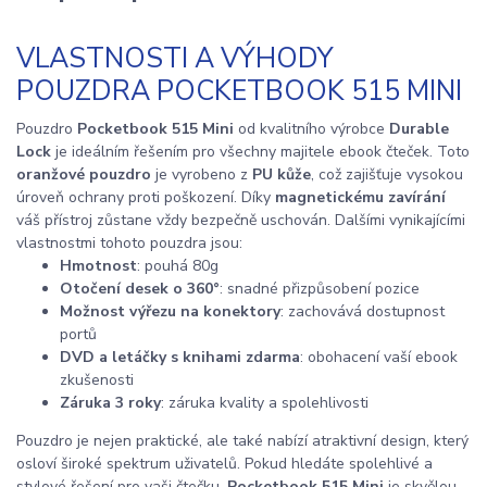
VLASTNOSTI A VÝHODY
POUZDRA POCKETBOOK 515 MINI
Pouzdro
Pocketbook 515 Mini
od kvalitního výrobce
Durable
Lock
je ideálním řešením pro všechny majitele ebook čteček. Toto
oranžové pouzdro
je vyrobeno z
PU kůže
, což zajišťuje vysokou
úroveň ochrany proti poškození. Díky
magnetickému zavírání
váš přístroj zůstane vždy bezpečně uschován. Dalšími vynikajícími
vlastnostmi tohoto pouzdra jsou:
Hmotnost
: pouhá 80g
Otočení desek o 360°
: snadné přizpůsobení pozice
Možnost výřezu na konektory
: zachovává dostupnost
portů
DVD a letáčky s knihami zdarma
: obohacení vaší ebook
zkušenosti
Záruka 3 roky
: záruka kvality a spolehlivosti
Pouzdro je nejen praktické, ale také nabízí atraktivní design, který
osloví široké spektrum uživatelů. Pokud hledáte spolehlivé a
stylové řešení pro vaši čtečku,
Pocketbook 515 Mini
je skvělou