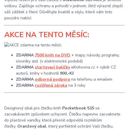
volbou. Zajišťuje ochranu a pohodlí v jednom, čímž výrazně zlepší
váš zážitek z čtení. Důvěřujte kvalitě a stylu, které vám toto
pouzdro nabízí.
AKCE
NA TENTO MĚSÍC:
ZDARMA
7500 knih na DVD
+ mapy, návody, programy,
slovníky atd. (v elektronické podobě)
ZDARMA
startovací balíčky
eKnihovna.cz + výběr CZ
autorů, knihy v hodnotě
900,-Kč
ZDARMA
odborná podpora
na telefonu a emailem
ZDARMA
rozšířená záruka
na 3 roky
Designový obal pro čtečku knih
Pocketbook 515
se
zacvakávacím způsobem uchycení. Čtečku napevno zacvaknete
do plastové vaničky, která přesně odpovídá rozměrům
čtečky.
Oranžový obal
, který perfektně ochrání Vaši čtečku.