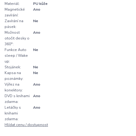
Materiál:
PU kůže
Magnetické
Ano
zavírání:
Zavírání na
Ne
pásek:
Možnost
Ano
otočit desky o
360°:
Funkce Auto
Ne
sleep / Wake
up:
Stojánek:
Ne
Kapsa na
Ne
poznámky:
Výřez na
Ano
konektory:
DVD s knihami
Ano
zdarma:
Letáčky s
Ano
knihami
zdarma:
Hlídat cenu / dostupnost