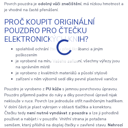
Povrch pouzdra je
odolný vůči znečištění
, má nízkou hmotnost a
je vhodné na časté přenášení.
PROČ KOUPIT ORIGINÁLNÍ
POUZDRO PRO ČTEČKU
ELEKTRONICKÝCH KNIH?
spolehlivě ochrání čtečku před škrábanci a jiným
poškozením
je vyrobené na míru Vašeho zařízení, všechny výřezy jsou
na správném místě
je vyrobeno z kvalitních materiálů a působí stylově
zařízení v něm výborně sedí díky pevné plastové vaničce
Pouzdro je vyrobeno z
PU kůže
s jemnou povrchovou úpravou.
Pouzdro příjemně padne do ruky a díky povrchové úpravě nijak
neklouže v ruce. Povrch lze jednoduše otřít navlhčeným hadříkem.
V dolní části je plast vykrojen v oblasti tlačítka a konektoru.
Čtečku tedy
není nutné vyndávat z pouzdra
a lze ji pohodlně
používat a nabíjet i v pouzdře. Vnitřní strana je potažena
semišem, který přiléhá na displej čtečky v zavřené stavu.
Nehrozí