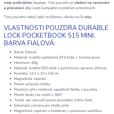
tedy poškrábání
displeje. Toto pouzdro je
ideální na cestování
a přenášení
díky svým kompaktní rozměrům a hmotnosti.
Toto pouzdro nabízí také rozšířenou záruku na
3 roky
.
VLASTNOSTI POUZDRA DURABLE
LOCK POCKETBOOK 515 MINI,
BARVA FIALOVÁ:
Barva: fialová
Materiál: kvalitní syntetická (PU) kůže + tvrzený plast
Hmotnost: 80g
Materiál: kvalitní EKO kůže s povrchovou úpravou (Horse)
Rozměry: 14,2 x 10 x 0,8 cm
Magnetické zavírání
Pevné uchycení čtečky
Plastový výřez nedovolí vypadnutí čtečky z pouzdra
Přední desky lze otočit o 360°
Tenké, ale zároveň pevné provedení (Ultra Slim)
Dokonalá ochrana pro čtečku knih
Magnetické zapínání v kombinaci s plastovou vaničkou