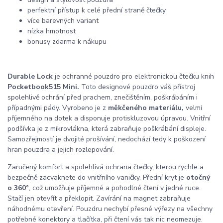
perfektní přístup k celé přední straně čtečky
více barevných variant
nízka hmotnost
bonusy zdarma k nákupu
Durable Lock
je ochranné pouzdro pro elektronickou čtečku knih
Pocketbook515 Mini.
Toto designové pouzdro váš přístroj
spolehlivě ochrání před prachem, znečištěním, poškrábáním i
případnými pády. Vyrobeno je z
měkčeného materiálu,
velmi
příjemného na dotek a disponuje protiskluzovou úpravou. Vnitřní
podšívka je z mikrovlákna, která zabraňuje poškrábání displeje.
Samozřejmostí je dvojité prošívání, nedochází tedy k poškození
hran pouzdra a jejich rozlepování.
Zaručený komfort a spolehlivá ochrana čtečky, kterou rychle a
bezpečně zacvaknete do vnitřního vaničky. Přední kryt je
otočný
o 360°
, což umožňuje příjemné a pohodlné čtení v jedné ruce.
Stačí jen otevřít a překlopit. Zavírání na magnet zabraňuje
náhodnému otevření. Pouzdru nechybí přesné výřezy na všechny
potřebné konektory a tlačítka, při čtení vás tak nic neomezuje.