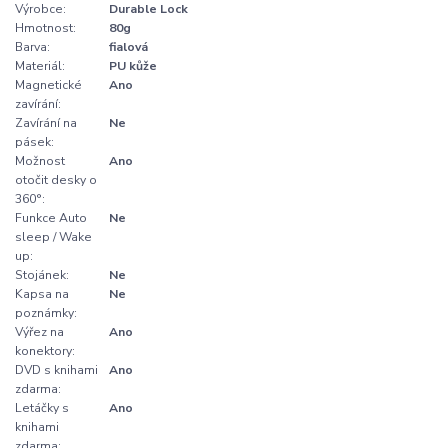
Výrobce:
Durable Lock
Hmotnost:
80g
Barva:
fialová
Materiál:
PU kůže
Magnetické
Ano
zavírání:
Zavírání na
Ne
pásek:
Možnost
Ano
otočit desky o
360°:
Funkce Auto
Ne
sleep / Wake
up:
Stojánek:
Ne
Kapsa na
Ne
poznámky:
Výřez na
Ano
konektory:
DVD s knihami
Ano
zdarma:
Letáčky s
Ano
knihami
zdarma: