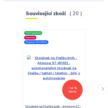
Související zboží
20
TOP produkt
Doprava ZDAR
Novinka
Doprava ZDARMA
- 11 %
359 Kč
Stojánek na čtečku knih - Atmoog ST-
Univerzální 