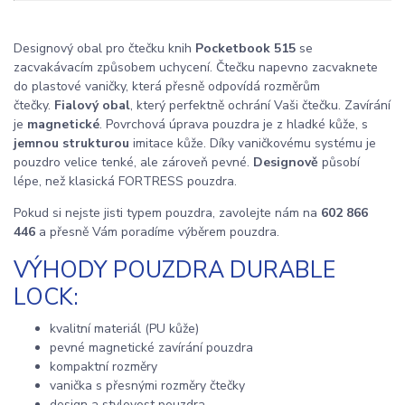
Designový obal pro čtečku knih
Pocketbook 515
se
zacvakávacím způsobem uchycení. Čtečku napevno zacvaknete
do plastové vaničky, která přesně odpovídá rozměrům
čtečky.
Fialový obal
, který perfektně ochrání Vaši čtečku. Zavírání
je
magnetické
. Povrchová úprava pouzdra je z hladké kůže, s
jemnou strukturou
imitace kůže. Díky vaničkovému systému je
pouzdro velice tenké, ale zároveň pevné.
Designově
působí
lépe, než klasická FORTRESS pouzdra.
Pokud si nejste jisti typem pouzdra, zavolejte nám na
602 866
446
a přesně Vám poradíme výběrem pouzdra.
VÝHODY POUZDRA DURABLE
LOCK:
kvalitní materiál (PU kůže)
pevné magnetické zavírání pouzdra
kompaktní rozměry
vanička s přesnými rozměry čtečky
design a stylovost pouzdra