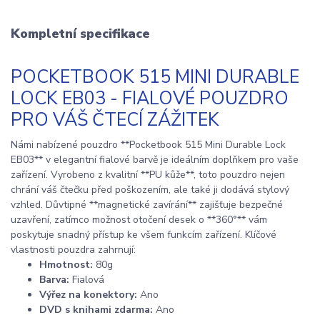
Kompletní specifikace
POCKETBOOK 515 MINI DURABLE
LOCK EB03 - FIALOVÉ POUZDRO
PRO VÁŠ ČTECÍ ZÁŽITEK
Námi nabízené pouzdro **Pocketbook 515 Mini Durable Lock
EB03** v elegantní fialové barvě je ideálním doplňkem pro vaše
zařízení. Vyrobeno z kvalitní **PU kůže**, toto pouzdro nejen
chrání váš čtečku před poškozením, ale také ji dodává stylový
vzhled. Důvtipné **magnetické zavírání** zajišťuje bezpečné
uzavření, zatímco možnost otočení desek o **360°** vám
poskytuje snadný přístup ke všem funkcím zařízení. Klíčové
vlastnosti pouzdra zahrnují:
Hmotnost:
80g
Barva:
Fialová
Výřez na konektory:
Ano
DVD s knihami zdarma:
Ano