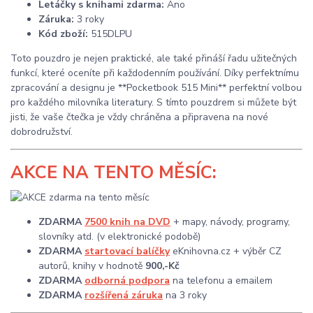
Letáčky s knihami zdarma:
Ano
Záruka:
3 roky
Kód zboží:
515DLPU
Toto pouzdro je nejen praktické, ale také přináší řadu užitečných
funkcí, které oceníte při každodenním používání. Díky perfektnímu
zpracování a designu je **Pocketbook 515 Mini** perfektní volbou
pro každého milovníka literatury. S tímto pouzdrem si můžete být
jisti, že vaše čtečka je vždy chráněna a připravena na nové
dobrodružství.
AKCE
NA TENTO MĚSÍC:
ZDARMA
7500 knih na DVD
+ mapy, návody, programy,
slovníky atd. (v elektronické podobě)
ZDARMA
startovací balíčky
eKnihovna.cz + výběr CZ
autorů, knihy v hodnotě
900,-Kč
ZDARMA
odborná podpora
na telefonu a emailem
ZDARMA
rozšířená záruka
na 3 roky