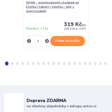
WH01 - polohovatelný stojánek na
čtečky - Quo
čtečku / tablet / telefon - bílý, s
pouzdro pro v
polstrováním
černé, magnet
319 Kč
/
ks
Skladem > 3 ks
Skladem > 3 k
264 Kč
bez DPH
Přidat do košíku
Doprava ZDARMA
na všechny objednávky v eshopu astre.cz