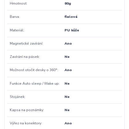
Hmotnost
80g
Barva
fialová
Materiál
PU kůže
Magnetické zavírání
Ano
Zavírání na pásek
Ne
Možnost otočit desky o 360°
Ano
Funkce Auto sleep / Wake up
Ne
Stojánek
Ne
Kapsa na poznámky
Ne
Výřez na konektory
Ano