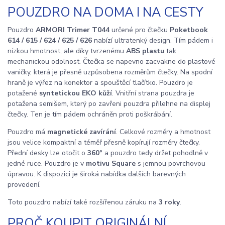
POUZDRO NA DOMA I NA CESTY
Pouzdro
ARMORI Trimer T044
určené pro čtečku
Poketbook
614 / 615 / 624 / 625 / 626
nabízí ultratenký design. Tím pádem i
nízkou hmotnost, ale díky tvrzenému
ABS plastu
tak
mechanickou odolnost. Čtečka se napevno zacvakne do plastové
vaničky, která je přesně uzpůsobena rozměrům čtečky. Na spodní
hraně je výřez na konektor a spouštěcí tlačítko. Pouzdro je
potažené
syntetickou EKO kůží
. Vnitřní strana pouzdra je
potažena semišem, který po zavřeni pouzdra přilehne na displej
čtečky. Ten je tím pádem ochráněn proti poškrábání.
Pouzdro má
magnetické zavírání
. Celkové rozměry a hmotnost
jsou velice kompaktní a téměř přesně kopírují rozměry čtečky.
Přední desky lze otočit o
360°
a pouzdro tedy držet pohodlně v
jedné ruce. Pouzdro je v
motivu Square
s jemnou povrchovou
úpravou. K dispozici je široká nabídka dalších barevných
provedení.
Toto pouzdro nabízí také rozšířenou záruku na
3 roky
.
PROČ KOUPIT ORIGINÁLNÍ