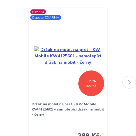
Novinka
Akce
Doprava ZDARMA
Doprava ZDAR
- 6 %
309 Kč
Držák na mobil na prst - KW Mobile
Vodotěsné po
KW4125601 - samolepící držák na mobil
čtečku/table
- černý
CWat01 - uni
pouzdro - prů
čtečky 5-7"
289 Kč