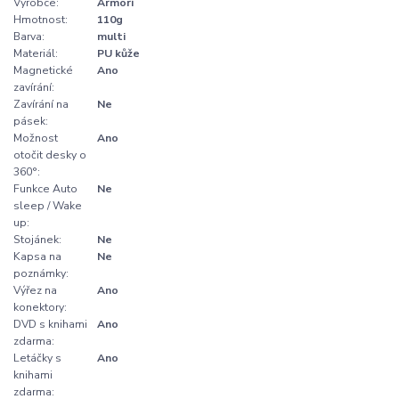
Výrobce:
Armori
Hmotnost:
110g
Barva:
multi
Materiál:
PU kůže
Magnetické
Ano
zavírání:
Zavírání na
Ne
pásek:
Možnost
Ano
otočit desky o
360°:
Funkce Auto
Ne
sleep / Wake
up:
Stojánek:
Ne
Kapsa na
Ne
poznámky:
Výřez na
Ano
konektory:
DVD s knihami
Ano
zdarma:
Letáčky s
Ano
knihami
zdarma: