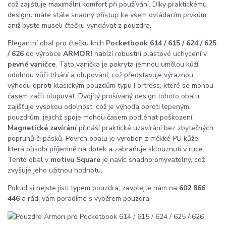
což zajišťuje maximální komfort při používání. Díky praktickému
designu máte stále snadný přístup ke všem ovládacím prvkům,
aniž byste museli čtečku vyndávat z pouzdra.
Elegantní obal pro čtečku knih
Pocketbook 614 / 615 / 624 / 625
/ 626
od výrobce
ARMORI
nabízí robustní plastové uchycení v
pevné vaničce
. Tato vanička je pokryta jemnou umělou kůží,
odolnou vůči trhání a olupování, což představuje výraznou
výhodu oproti klasickým pouzdům typu Fortress, které se mohou
časem začít olupovat. Dvojitý prošívaný design tohoto obalu
zajišťuje vysokou odolnost, což je výhoda oproti lepeným
pouzdrům, jejichž spoje mohou časem podléhat poškození.
Magnetické zavírání
přináší praktické uzavírání bez zbytečných
popruhů či pásků. Povrch obalu je vyroben z měkké PU kůže,
která působí příjemně na dotek a zabraňuje sklouznutí v ruce.
Tento obal v
motivu Square
je navíc snadno omyvatelný, což
zvyšuje jeho užitnou hodnotu.
Pokud si nejste jisti typem pouzdra, zavolejte nám na
602 866
446
a rádi vám poradíme s výběrem pouzdra.