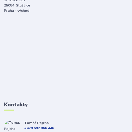
Sluštice 361
25084 Sluštice
Praha - východ
Kontakty
Tomáš Pejcha
+420 602 866 446