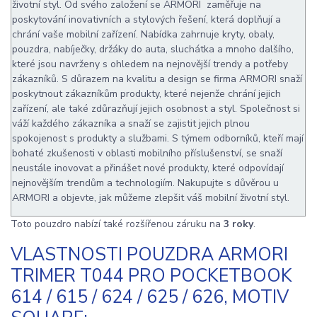
životní styl. Od svého založení se ARMORI zaměřuje na
poskytování inovativních a stylových řešení, která doplňují a
chrání vaše mobilní zařízení. Nabídka zahrnuje kryty, obaly,
pouzdra, nabíječky, držáky do auta, sluchátka a mnoho dalšího,
které jsou navrženy s ohledem na nejnovější trendy a potřeby
zákazníků. S důrazem na kvalitu a design se firma ARMORI snaží
poskytnout zákazníkům produkty, které nejenže chrání jejich
zařízení, ale také zdůrazňují jejich osobnost a styl. Společnost si
váží každého zákazníka a snaží se zajistit jejich plnou
spokojenost s produkty a službami. S týmem odborníků, kteří mají
bohaté zkušenosti v oblasti mobilního příslušenství, se snaží
neustále inovovat a přinášet nové produkty, které odpovídají
nejnovějším trendům a technologiím. Nakupujte s důvěrou u
ARMORI a objevte, jak můžeme zlepšit váš mobilní životní styl.
Toto pouzdro nabízí také rozšířenou záruku na
3 roky
.
VLASTNOSTI POUZDRA ARMORI
TRIMER T044 PRO POCKETBOOK
614 / 615 / 624 / 625 / 626, MOTIV