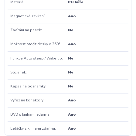
Materiál
PU kůže
Magnetické zavírání
Ano
Zavírání na pásek
Ne
Možnost otočit desky o 360°
Ano
Funkce Auto sleep / Wake up
Ne
Stojánek
Ne
Kapsa na poznámky
Ne
Výřez na konektory
Ano
DVD s knihami zdarma
Ano
Letáčky s knihami zdarma
Ano