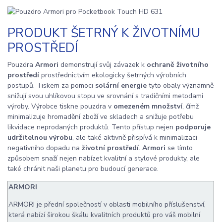
PRODUKT ŠETRNÝ K ŽIVOTNÍMU
PROSTŘEDÍ
Pouzdra
Armori
demonstrují svůj závazek k
ochraně životního
prostředí
prostřednictvím ekologicky šetrných výrobních
postupů. Tiskem za pomoci
solární energie
tyto obaly významně
snižují svou uhlíkovou stopu ve srovnání s tradičními metodami
výroby. Výrobce tiskne pouzdra v
omezeném množství
, čímž
minimalizuje hromadění zboží ve skladech a snižuje potřebu
likvidace neprodaných produktů. Tento přístup nejen
podporuje
udržitelnou výrobu
, ale také aktivně přispívá k minimalizaci
negativního dopadu na
životní prostředí
.
Armori
se tímto
způsobem snaží nejen nabízet kvalitní a stylové produkty, ale
také chránit naši planetu pro budoucí generace.
ARMORI
ARMORI je přední společností v oblasti mobilního příslušenství,
která nabízí širokou škálu kvalitních produktů pro váš mobilní