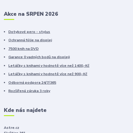
Akce na SRPEN 2026
Dotykové pero - stylus
Ochranná fólie na displej
7500 knih na DVD
Garance 0 vadných bodů na displeji
Letáčky s knihami v hodnotě více než 1400,-Kč
Letáčky s knihami v hodnotě více než 900,-Kč
Odborná podpora 24/7/365
Rozšířená záruka 3 roky
Kde nás najdete
Astre.cz