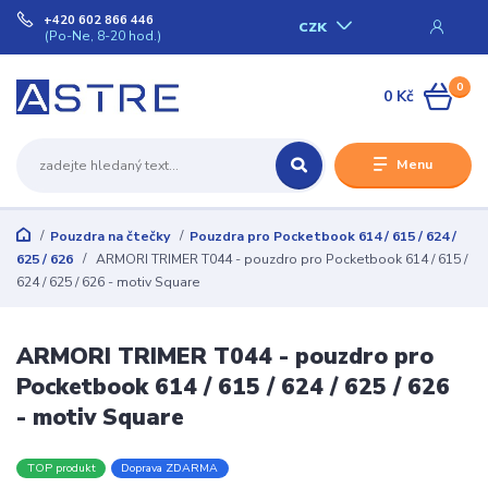
+420 602 866 446
CZK
(Po-Ne, 8-20 hod.)
0
0 Kč
Menu
Pouzdra na čtečky
Pouzdra pro Pocketbook 614 / 615 / 624 /
625 / 626
ARMORI TRIMER T044 - pouzdro pro Pocketbook 614 / 615 /
624 / 625 / 626 - motiv Square
ARMORI TRIMER T044 - pouzdro pro
Pocketbook 614 / 615 / 624 / 625 / 626
- motiv Square
TOP produkt
Doprava ZDARMA