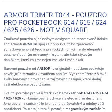
ARMORI TRIMER T044 - POUZDRO
PRO POCKETBOOK 614 / 615 / 624
/ 625 / 626 - MOTIV SQUARE
Značkové pouzdro s jedinečným designem od renomované italské
společnosti
ARMORI
spojuje prvky kvalitního zpracování,
sofistikovaného vzhledu a praktických funkcí. Tento elegantní
obal není pouhým ochranným krytem, ale také stylovým
doplňkem, který zaujme nejen vás, ale i vaše okolí.
Barevné pouzdro od
ARMORI
s originálním potiskem poskytuje
osvěžující alternativu k tradičním obalům. Vybírat můžete z široké
škály barevných provedení a zajímavých designů, které dodají
vaší elektronice osobitý šarm.
Kvalitní pouzdro pro vaši čtečku knih
Pocketbook 614 / 615 / 624
/ 625 / 626
kombinuje pevné uchycení s elegantním designem.
Jeho povrch z umělé kůže je snadno udržovatelný a odolný vůči
opotřebení. Pouzdro je tenké, pevné, s
magnetickým zavíráním
,