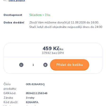
Dostupnost
Skladem > 3 ks
Doba dodání
Zboží Vám můžeme doručit již 11.08.2026 do 16:00.
Stačí, když zboží objednáte nejpozději dnes do 24:00
459 Kč
/
ks
379 Kč
bez DPH
Přidat do košíku
Číslo
005.626ARSQ
produktu:
EAN kód:
8594211256346
Záruka:
3 roky
Kód zboží:
626ARFA