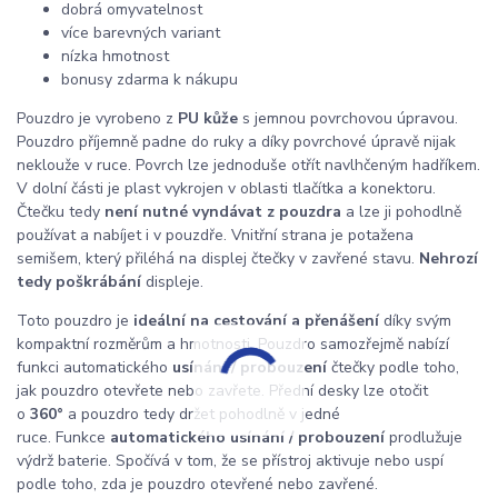
dobrá omyvatelnost
více barevných variant
nízka hmotnost
bonusy zdarma k nákupu
Pouzdro je vyrobeno z
PU kůže
s jemnou povrchovou úpravou.
Pouzdro příjemně padne do ruky a díky povrchové úpravě nijak
neklouže v ruce. Povrch lze jednoduše otřít navlhčeným hadříkem.
V dolní části je plast vykrojen v oblasti tlačítka a konektoru.
Čtečku tedy
není nutné vyndávat z pouzdra
a lze ji pohodlně
používat a nabíjet i v pouzdře. Vnitřní strana je potažena
semišem, který přiléhá na displej čtečky v zavřené stavu.
Nehrozí
tedy poškrábání
displeje.
Toto pouzdro je
ideální na cestování a přenášení
díky svým
kompaktní rozměrům a hmotnosti. Pouzdro samozřejmě nabízí
funkci automatického
usínání / probouzení
čtečky podle toho,
jak pouzdro otevřete nebo zavřete. Přední desky lze otočit
o
360°
a pouzdro tedy držet pohodlně v jedné
ruce. Funkce
automatického usínání / probouzení
prodlužuje
výdrž baterie. Spočívá v tom, že se přístroj aktivuje nebo uspí
podle toho, zda je pouzdro otevřené nebo zavřené.