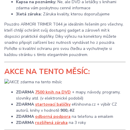
Kapsa na poznámky:
Ne, ale DVD a letáčky s knihami
zdarma vám poskytnou cenné informace
3letá záruka:
Záruka kvality, kterou doporučujeme
Pouzdro ARMORI TRIMER T044 je ideálním řešením pro všechny,
kteří chtějí ochránit svůj dostupný gadget a zároveň mít k
dispozici praktické doplňky. Díky výřezu na konektory můžete
snadno připojit zařízení bez nutnosti vyndávat ho z pouzdra.
Pořiďte si kvalitní ochranu pro svou čtečku a vychutnejte si
každou stránku s tímto elegantním pouzdrem.
AKCE
NA TENTO MĚSÍC:
ZDARMA
7500 knih na DVD
+ mapy, návody, programy,
slovníky atd. (v elektronické podobě)
ZDARMA
startovací balíčky
eKnihovna.cz + výběr CZ
autorů, knihy v hodnotě
900,-Kč
ZDARMA
odborná podpora
na telefonu a emailem
ZDARMA
rozšířená záruka
na 3 roky