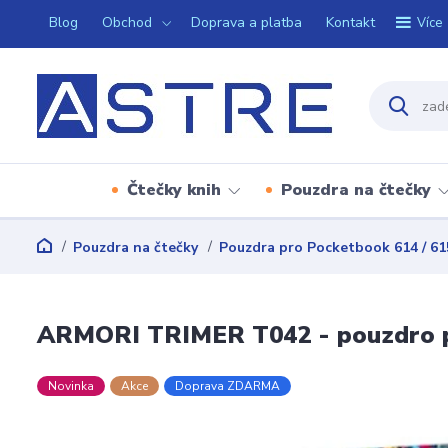
Blog
Obchod
Doprava a platba
Kontakt
Více
Čtečky knih
Pouzdra na čtečky
Pouzdra na čtečky
Pouzdra pro Pocketbook 614 / 615 
ARMORI TRIMER T042 - pouzdro pro 
Novinka
Akce
Doprava ZDARMA