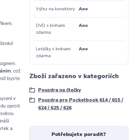
Výřez na konektory
Ano
lňkem,
DVD s knihami
Ano
zdarma
 široké
Letáčky s knihami
Ano
zdarma
signem.
ráním
, což
Zboží zařazeno v kategoriích
aniž byste
Pouzdra na čtečky
hycení v
Pouzdra pro Pocketbook 614 / 615 /
odu oproti
624 / 625 / 626
ysokou
ináší
otek a
Potřebujete poradit?