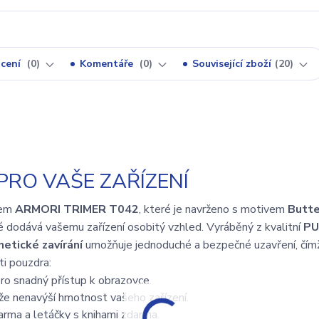
cení
0
Komentáře
0
Související zboží
20
PRO VAŠE ZAŘÍZENÍ
rem
ARMORI TRIMER T042
, které je navrženo s motivem
Butte
é dodává vašemu zařízení osobitý vzhled. Vyráběný z kvalitní
PU
etické zavírání
umožňuje jednoduché a bezpečné uzavření, čímž
i pouzdra:
o snadný přístup k obrazovce.
že nenavýší hmotnost vašeho zařízení.
arma a letáčky s knihami zdarma.