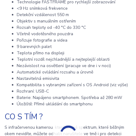
Technologie FASTFRAME pro rychlejší zobrazování
<9 Hz snímková frekvence
Detekční vzdálenost 550 m
Objektiv s manuálním ostřením
Rozsah teploty od -40 °C do 330 °C
Včetně vodotěsného pouzdra
Pořizuje fotografie a videa
9 barevných palet
Teplota přímo na displeji
Teplotní rozdíl nejchladnější a nejteplejší oblasti
Nezávislost na osvětlení (pracuje ve dne i v noci)
Automatické ovládání rozsahu a úrovně
Nastavitelná emisivita
Kompatibilita s vybranými zařízení s OS Android (viz výše)
Rozhraní: USB-C
Baterie: Napájeno smartphonem. Spotřeba až 280 mW
Úložiště: Přímé ukládání do smartphonu
CO S TÍM ?
S infračervenou kamerou, která snímá spektrum, které běžným
okem nevidíte, můžete odhalit narušitele ve tmě i pro detekci