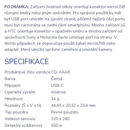
POZNÁMKA:
Zařízení Android někdy orientují konektor microUSB
různými směry nebo jiným umístěním. Pro správné použití by měl
být USB port umístěn na spodní straně, přičemž nejširší část portu
musí být zarovnána se zadní částí smartphonu. Mnoho zařízení LG
a HTC orientuje konektor v opačném směru a mnoho zařízení od
společností Sony a Motorola často umisťuje port na stranu. V
těchto případech se doporučuje použít kabel microUSB nebo
adaptér, který umožní správné zaměření a umístění kamery.
SPECIFIKACE
Produktové číslo výrobce
CQ-AAAX
Barva
Černá
Připojení
USB-C
Operační systém
Android
Hmotnost
14 g
Rozměry (Š x V x H)
44,45 x 20,32 x 25,4 mm
Typ pouzdra
Pevné pouzdro
Velikost senzoru
320 x 240
Detekční vzdálenost
550 m