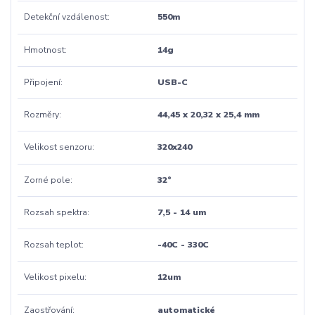
Detekční vzdálenost
550m
Hmotnost
14g
Připojení
USB-C
Rozměry
44,45 x 20,32 x 25,4 mm
Velikost senzoru
320x240
Zorné pole
32°
Rozsah spektra
7,5 - 14 um
Rozsah teplot
-40C - 330C
Velikost pixelu
12um
Zaostřování
automatické