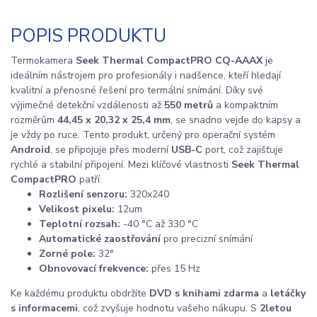
POPIS PRODUKTU
Termokamera
Seek Thermal CompactPRO CQ-AAAX
je
ideálním nástrojem pro profesionály i nadšence, kteří hledají
kvalitní a přenosné řešení pro termální snímání. Díky své
výjimečné detekční vzdálenosti až
550 metrů
a kompaktním
rozměrům
44,45 x 20,32 x 25,4 mm
, se snadno vejde do kapsy a
je vždy po ruce. Tento produkt, určený pro operační systém
Android
, se připojuje přes moderní
USB-C
port, což zajišťuje
rychlé a stabilní připojení. Mezi klíčové vlastnosti
Seek Thermal
CompactPRO
patří:
Rozlišení senzoru:
320x240
Velikost pixelu:
12um
Teplotní rozsah:
-40 °C až 330 °C
Automatické zaostřování
pro precizní snímání
Zorné pole:
32°
Obnovovací frekvence:
přes 15 Hz
Ke každému produktu obdržíte
DVD s knihami zdarma
a
letáčky
s informacemi
, což zvyšuje hodnotu vašeho nákupu. S
2letou