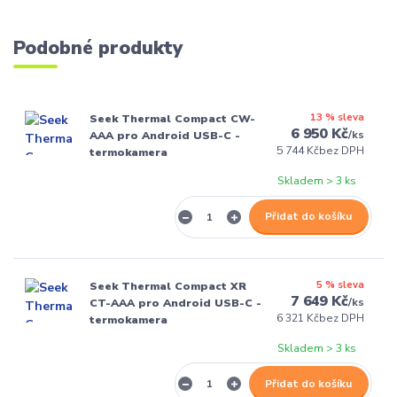
Podobné produkty
13 % sleva
Seek Thermal Compact CW-
6 950 Kč
/
ks
AAA pro Android USB-C -
5 744 Kč
bez DPH
termokamera
Skladem > 3 ks
Přidat do košíku
5 % sleva
Seek Thermal Compact XR
7 649 Kč
/
ks
CT-AAA pro Android USB-C -
6 321 Kč
bez DPH
termokamera
Skladem > 3 ks
Přidat do košíku