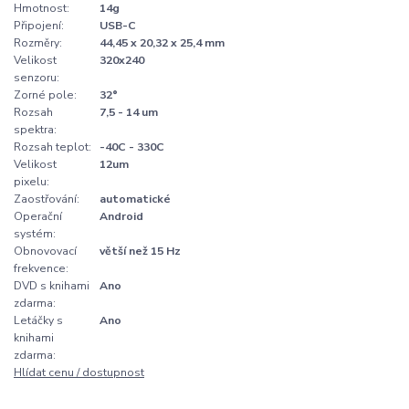
Hmotnost:
14g
Připojení:
USB-C
Rozměry:
44,45 x 20,32 x 25,4 mm
Velikost
320x240
senzoru:
Zorné pole:
32°
Rozsah
7,5 - 14 um
spektra:
Rozsah teplot:
-40C - 330C
Velikost
12um
pixelu:
Zaostřování:
automatické
Operační
Android
systém:
Obnovovací
větší než 15 Hz
frekvence:
DVD s knihami
Ano
zdarma:
Letáčky s
Ano
knihami
zdarma:
Hlídat cenu / dostupnost