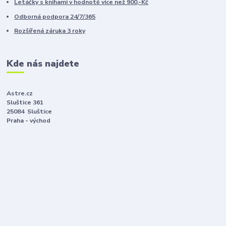
Letáčky s knihami v hodnotě více než 900,-Kč
Odborná podpora 24/7/365
Rozšířená záruka 3 roky
Kde nás najdete
Astre.cz
Sluštice 361
25084 Sluštice
Praha - východ