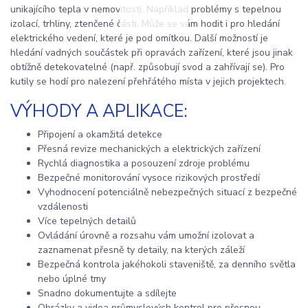
unikajícího tepla v nemovitosti. Například problémy s tepelnou
izolací, trhliny, ztenčené části. Může se vám hodit i pro hledání
elektrického vedení, které je pod omítkou. Další možností je
hledání vadných součástek při opravách zařízení, které jsou jinak
obtížně detekovatelné (např. způsobují svod a zahřívají se). Pro
kutily se hodí pro nalezení přehřátého místa v jejich projektech.
VÝHODY A APLIKACE:
Připojení a okamžitá detekce
Přesná revize mechanických a elektrických zařízení
Rychlá diagnostika a posouzení zdroje problému
Bezpečné monitorování vysoce rizikových prostředí
Vyhodnocení potenciálně nebezpečných situací z bezpečné
vzdálenosti
Více tepelných detailů
Ovládání úrovně a rozsahu vám umožní izolovat a
zaznamenat přesně ty detaily, na kterých záleží
Bezpečná kontrola jakéhokoli staveniště, za denního světla
nebo úplné tmy
Snadno dokumentujte a sdílejte
Obrázky a videa průmyslových kontrol pro přesnou