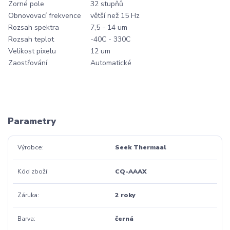
Zorné pole
32 stupňů
Obnovovací frekvence
větší než 15 Hz
Rozsah spektra
7,5 - 14 um
Rozsah teplot
-40C - 330C
Velikost pixelu
12 um
Zaostřování
Automatické
Parametry
Výrobce
Seek Thermaal
Kód zboží
CQ-AAAX
Záruka
2 roky
Barva
černá