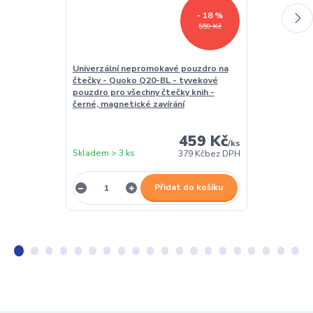
- 18 %
559 Kč
Univerzální nepromokavé pouzdro na
Univerzální p
čtečky - Quoko Q20-BL - tyvekové
tablety, veli
pouzdro pro všechny čtečky knih -
- univerzální
černé, magnetické zavírání
stojánkem - 
459 Kč
/
ks
Skladem > 3 ks
Skladem > 3 k
379 Kč
bez DPH
Přidat do košíku