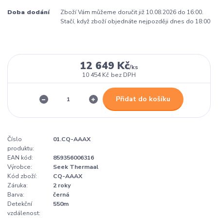
Doba dodání
Zboží Vám můžeme doručit již 10.08.2026 do 16:00.
Stačí, když zboží objednáte nejpozději dnes do 18:00
12 649 Kč
/
ks
10 454 Kč
bez DPH
Přidat do košíku
Číslo
01.CQ-AAAX
produktu:
EAN kód:
859356006316
Výrobce:
Seek Thermaal
Kód zboží:
CQ-AAAX
Záruka:
2 roky
Barva:
černá
Detekční
550m
vzdálenost: