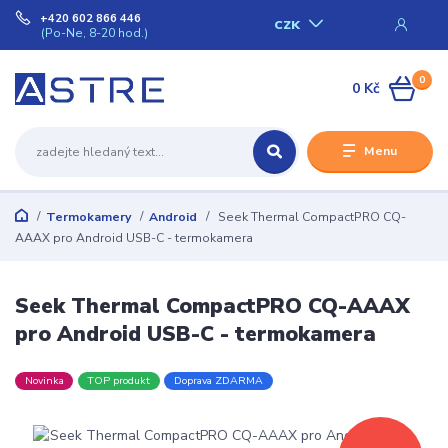
+420 602 866 446
CZK
(Po-Ne, 8-20 hod.)
0
0 Kč
Menu
Termokamery
Android
Seek Thermal CompactPRO CQ-
AAAX pro Android USB-C - termokamera
Seek Thermal CompactPRO CQ-AAAX
pro Android USB-C - termokamera
Novinka
TOP produkt
Doprava ZDARMA