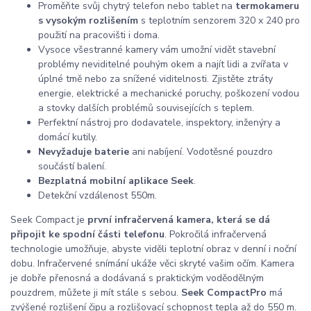
Proměňte svůj chytrý telefon nebo tablet na
termokameru
s vysokým rozlišením
s teplotním senzorem 320 x 240 pro
použití na pracovišti i doma.
Vysoce všestranné kamery vám umožní vidět stavební
problémy neviditelné pouhým okem a najít lidi a zvířata v
úplné tmě nebo za snížené viditelnosti. Zjistěte ztráty
energie, elektrické a mechanické poruchy, poškození vodou
a stovky dalších problémů souvisejících s teplem.
Perfektní nástroj pro dodavatele, inspektory, inženýry a
domácí kutily.
Nevyžaduje baterie
ani nabíjení. Vodotěsné pouzdro
součástí balení.
Bezplatná mobilní aplikace Seek
.
Detekční vzdálenost 550m.
Seek Compact je
první infračervená kamera, která se dá
připojit ke spodní části telefonu
. Pokročilá infračervená
technologie umožňuje, abyste viděli teplotní obraz v denní i noční
dobu. Infračervené snímání ukáže věci skryté vašim očím. Kamera
je dobře přenosná a dodávaná s praktickým voděodělným
pouzdrem, můžete ji mít stále s sebou.
Seek CompactPro
má
zvýšené rozlišení čipu a rozlišovací schopnost tepla až do 550 m.