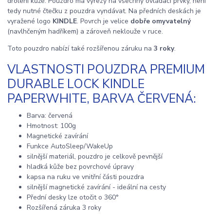
drolení kůže. Pouzdro má výřezy na všechny ovládací prvky, není
tedy nutné čtečku z pouzdra vyndávat. Na předních deskách je
vyražené logo
KINDLE
. Povrch je velice
dobře omyvatelný
(navlhčeným hadříkem) a zároveň neklouže v ruce.
Toto pouzdro nabízí také rozšířenou záruku na
3 roky
.
VLASTNOSTI POUZDRA PREMIUM
DURABLE LOCK KINDLE
PAPERWHITE, BARVA ČERVENÁ:
Barva: červená
Hmotnost: 100g
Magnetické zavírání
Funkce AutoSleep/WakeUp
silnější materiál, pouzdro je celkově pevnější
hladká kůže bez povrchové úpravy
kapsa na ruku ve vnitřní části pouzdra
silnější magnetické zavírání - ideální na cesty
Přední desky lze otočit o 360°
Rozšířená záruka 3 roky