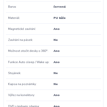
Barva
červená
Materiál
PU kůže
Magnetické zavírání
Ano
Zavírání na pásek
Ne
Možnost otočit desky o 360°
Ano
Funkce Auto sleep / Wake up
Ano
Stojánek
Ne
Kapsa na poznámky
Ne
Výřez na konektory
Ano
DVD s knihami zdarma
Ano