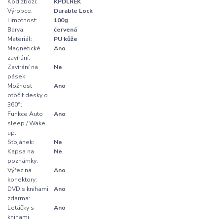
Kód zboží:
KPDLREK
Výrobce:
Durable Lock
Hmotnost:
100g
Barva:
červená
Materiál:
PU kůže
Magnetické
Ano
zavírání:
Zavírání na
Ne
pásek:
Možnost
Ano
otočit desky o
360°:
Funkce Auto
Ano
sleep / Wake
up:
Stojánek:
Ne
Kapsa na
Ne
poznámky:
Výřez na
Ano
konektory:
DVD s knihami
Ano
zdarma:
Letáčky s
Ano
knihami