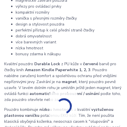
magnetické zavírání pouzdra
výřezy pro ovládací prvky
kompaktní rozměry
vanička s přesnými rozměry čtečky
design a stylovost pouzdra
perfektní přístup k celé přední straně čtečky
dobrá omyvatelnost
více barevných variant
nízka hmotnost
bonusy zdarma k nákupu
Kvalitní pouzdro
Durable Lock
z PU kůže v
červené
barvě pro
čtečky knih
Amazon Kindle Paperwhite 1, 2, 3
. Pouzdro
nabídne zaručený komfort a spolehlivou ochranu před vnějšími
nepříznivými jevy. Zavírání je na
magnet
, který pouzdro pevně
uzavře. V levém dolním rohu je umístěn ještě jeden magnet, který
ovládá funkci
automatického probouzení / usínání
podle toho,
zda pouzdro otevřete nebo zavřete.
Pouzdro kombinuje
nízkou hmotnost
a kvalitní
vyztuženou
plastovou vaničku
potaženou EKO kůží. Tím, že není použita
klasická obyčejná koženka, nedochází časem k "olupování" a