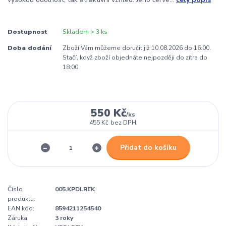
Dostupnost
Skladem > 3 ks
Doba dodání
Zboží Vám můžeme doručit již 10.08.2026 do 16:00.
Stačí, když zboží objednáte nejpozději do zítra do
18:00
550 Kč
/
ks
455 Kč
bez DPH
Přidat do košíku
Číslo
005.KPDLREK
produktu:
EAN kód:
8594211254540
Záruka:
3 roky