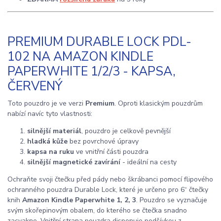
PREMIUM DURABLE LOCK PDL-
102 NA AMAZON KINDLE
PAPERWHITE 1/2/3 - KAPSA,
ČERVENÝ
Toto pouzdro je ve verzi
Premium
. Oproti klasickým pouzdrům
nabízí navíc tyto vlastnosti:
silnější materiál
, pouzdro je celkově pevnější
hladká kůže
bez povrchové úpravy
kapsa na ruku
ve vnitřní části pouzdra
silnější magnetické zavírání
- ideální na cesty
Ochraňte svoji čtečku před pády nebo škrábanci pomocí flipového
ochranného pouzdra Durable Lock, které je určeno pro 6“ čtečky
knih
Amazon Kindle Paperwhite 1, 2, 3
. Pouzdro se vyznačuje
svým skořepinovým obalem, do kterého se čtečka snadno
zacvakne. Vnitřní strana pouzdra disponuje podšívkou z