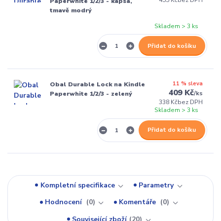
Paperwhite 1/2/3 - kapsa,
tmavě modrý
Skladem > 3 ks
Přidat do košíku
11 % sleva
Obal Durable Lock na Kindle
409 Kč
/
ks
Paperwhite 1/2/3 - zelený
338 Kč
bez DPH
Skladem > 3 ks
Přidat do košíku
Kompletní specifikace
Parametry
Hodnocení
0
Komentáře
0
Související zboží
20