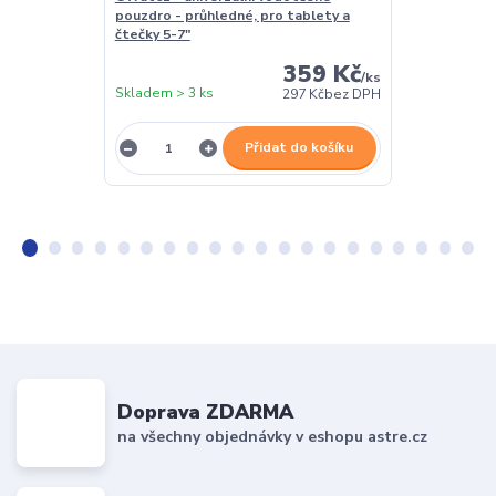
pouzdro - průhledné, pro tablety a
černé, magnet
čtečky 5-7"
359 Kč
/
ks
Skladem > 3 ks
Skladem > 3 k
297 Kč
bez DPH
Přidat do košíku
Doprava ZDARMA
na všechny objednávky v eshopu astre.cz