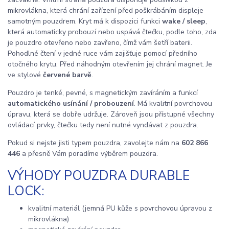
mikrovlákna, která chrání zařízení před poškrábáním displeje
samotným pouzdrem. Kryt má k dispozici funkci
wake / sleep
,
která automaticky probouzí nebo uspává čtečku, podle toho, zda
je pouzdro otevřeno nebo zavřeno, čímž vám šetří baterii.
Pohodlné čtení v jedné ruce vám zajišťuje pomocí předního
otočného krytu. Před náhodným otevřením jej chrání magnet. Je
ve stylové
červené barvě
.
Pouzdro je tenké, pevné, s magnetickým zavíráním a funkcí
automatického usínání / probouzení
. Má kvalitní povrchovou
úpravu, která se dobře udržuje. Zároveň jsou přístupné všechny
ovládací prvky, čtečku tedy není nutné vyndávat z pouzdra.
Pokud si nejste jisti typem pouzdra, zavolejte nám na
602 866
446
a přesně Vám poradíme výběrem pouzdra.
VÝHODY POUZDRA DURABLE
LOCK:
kvalitní materiál (jemná PU kůže s povrchovou úpravou z
mikrovlákna)