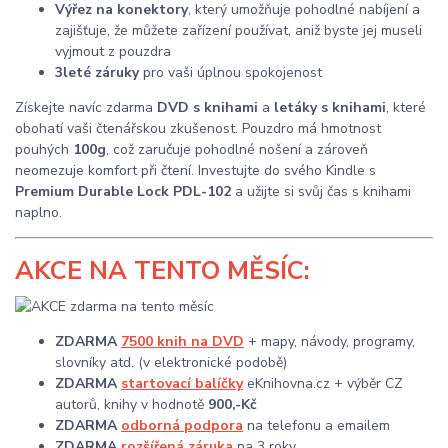
Výřez na konektory
, který umožňuje pohodlné nabíjení a
zajišťuje, že můžete zařízení používat, aniž byste jej museli
vyjmout z pouzdra
3leté záruky
pro vaši úplnou spokojenost
Získejte navíc zdarma
DVD s knihami
a
letáky s knihami
, které
obohatí vaši čtenářskou zkušenost. Pouzdro má hmotnost
pouhých
100g
, což zaručuje pohodlné nošení a zároveň
neomezuje komfort při čtení. Investujte do svého Kindle s
Premium Durable Lock PDL-102
a užijte si svůj čas s knihami
naplno.
AKCE
NA TENTO MĚSÍC:
ZDARMA
7500 knih na DVD
+ mapy, návody, programy,
slovníky atd. (v elektronické podobě)
ZDARMA
startovací balíčky
eKnihovna.cz + výběr CZ
autorů, knihy v hodnotě
900,-Kč
ZDARMA
odborná podpora
na telefonu a emailem
ZDARMA
rozšířená záruka
na 3 roky