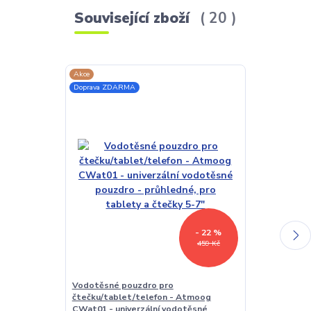
Související zboží
20
Akce
Doprava ZDAR
Doprava ZDARMA
- 22 %
459 Kč
Vodotěsné pouzdro pro
Univerzální 
čtečku/tablet/telefon - Atmoog
čtečky - Quo
CWat01 - univerzální vodotěsné
pouzdro pro v