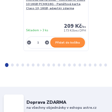
10 16GB PCMK16G - Paměťová karta,
kloubová, pro
Class 10, 16GB, adaptér zdarma
209 Kč
/
ks
Skladem > 3 ks
Skladem > 3 k
173 Kč
bez DPH
Přidat do košíku
Doprava ZDARMA
na všechny objednávky v eshopu astre.cz