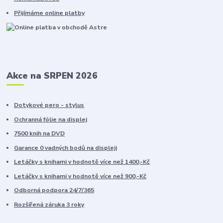
Přijímáme online platby
Akce na SRPEN 2026
Dotykové pero - stylus
Ochranná fólie na displej
7500 knih na DVD
Garance 0 vadných bodů na displeji
Letáčky s knihami v hodnotě více než 1400,-Kč
Letáčky s knihami v hodnotě více než 900,-Kč
Odborná podpora 24/7/365
Rozšířená záruka 3 roky