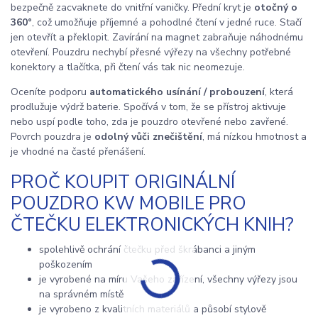
bezpečně zacvaknete do vnitřní vaničky. Přední kryt je
otočný o
360°
, což umožňuje příjemné a pohodlné čtení v jedné ruce. Stačí
jen otevřít a překlopit. Zavírání na magnet zabraňuje náhodnému
otevření. Pouzdru nechybí přesné výřezy na všechny potřebné
konektory a tlačítka, při čtení vás tak nic neomezuje.
Oceníte podporu
automatického usínání / probouzení
, která
prodlužuje výdrž baterie. Spočívá v tom, že se přístroj aktivuje
nebo uspí podle toho, zda je pouzdro otevřené nebo zavřené.
Povrch pouzdra je
odolný vůči znečištění
, má nízkou hmotnost a
je vhodné na časté přenášení.
PROČ KOUPIT ORIGINÁLNÍ
POUZDRO KW MOBILE PRO
ČTEČKU ELEKTRONICKÝCH KNIH?
spolehlivě ochrání čtečku před škrábanci a jiným
poškozením
je vyrobené na míru Vašeho zařízení, všechny výřezy jsou
na správném místě
je vyrobeno z kvalitních materiálů a působí stylově