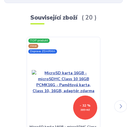
Související zboží
20
TOP produkt
TOP produkt
Akce
Akce
Doprava ZDARMA
Doprava ZDAR
- 32 %
309 Kč
MicroSD karta 16GB - microSDHC Class
LED lampička 