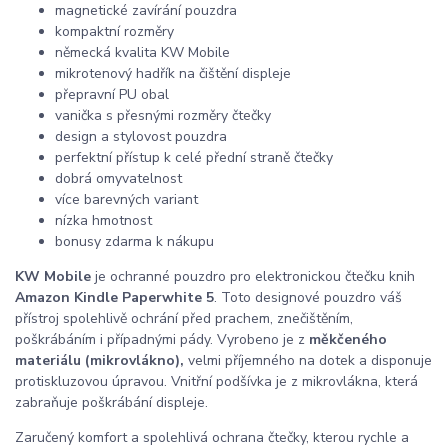
magnetické zavírání pouzdra
kompaktní rozměry
německá kvalita KW Mobile
mikrotenový hadřík na čištění displeje
přepravní PU obal
vanička s přesnými rozměry čtečky
design a stylovost pouzdra
perfektní přístup k celé přední straně čtečky
dobrá omyvatelnost
více barevných variant
nízka hmotnost
bonusy zdarma k nákupu
KW Mobile
je ochranné pouzdro pro elektronickou čtečku knih
Amazon Kindle Paperwhite 5
. Toto designové pouzdro váš
přístroj spolehlivě ochrání před prachem, znečištěním,
poškrábáním i případnými pády. Vyrobeno je z
měkčeného
materiálu (mikrovlákno),
velmi příjemného na dotek a disponuje
protiskluzovou úpravou. Vnitřní podšívka je z mikrovlákna, která
zabraňuje poškrábání displeje.
Zaručený komfort a spolehlivá ochrana čtečky, kterou rychle a