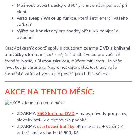
Možnost otočit desky o 360°
pro maximální pohodlí při
čtení
Auto sleep / Wake up
funkce, která šetří energii vašeho
zařízení
Výřez na konektory
pro snadný přístup k nabíjení a
ovládání
Každý zákazník obdrží spolu s pouzdrem zdarma
DVD s knihami
a
letáčky s knihami
, což z něj činí ideální volbu pro vášnivé
čtenáře. Navíc, s
3letou zárukou
, můžete mít jistotu, že vaše
investice je chráněna. Nepromeškejte příležitost, aby vaše
čtenářské zážitky byly stejně pestré jako letní květiny!
AKCE
NA TENTO MĚSÍC:
ZDARMA
7500 knih na DVD
+ mapy, návody, programy,
slovníky atd. (v elektronické podobě)
ZDARMA
startovací balíčky
eKnihovna.cz + výběr CZ
autorů, knihy v hodnotě
900,-Kč