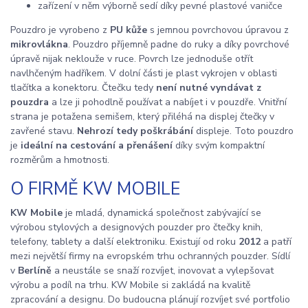
zařízení v něm výborně sedí díky pevné plastové vaničce
Pouzdro je vyrobeno z
PU kůže
s jemnou povrchovou úpravou z
mikrovlákna
. Pouzdro příjemně padne do ruky a díky povrchové
úpravě nijak neklouže v ruce. Povrch lze jednoduše otřít
navlhčeným hadříkem. V dolní části je plast vykrojen v oblasti
tlačítka a konektoru. Čtečku tedy
není nutné vyndávat z
pouzdra
a lze ji pohodlně používat a nabíjet i v pouzdře. Vnitřní
strana je potažena semišem, který přiléhá na displej čtečky v
zavřené stavu.
Nehrozí tedy poškrábání
displeje. Toto pouzdro
je
ideální na cestování a přenášení
díky svým kompaktní
rozměrům a hmotnosti.
O FIRMĚ KW MOBILE
KW Mobile
je mladá, dynamická společnost zabývající se
výrobou stylových a designových pouzder pro čtečky knih,
telefony, tablety a další elektroniku. Existují od roku
2012
a patří
mezi největší firmy na evropském trhu ochranných pouzder. Sídlí
v
Berlíně
a neustále se snaží rozvíjet, inovovat a vylepšovat
výrobu a podíl na trhu. KW Mobile si zakládá na kvalitě
zpracování a designu. Do budoucna plánují rozvíjet své portfolio