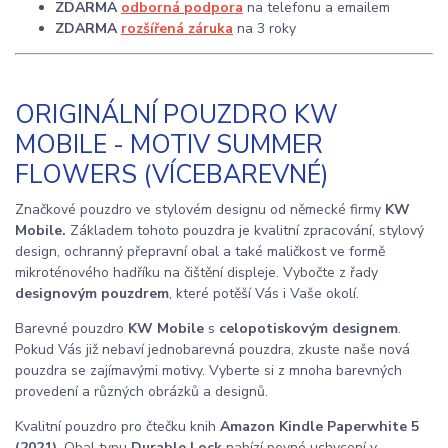
ZDARMA
odborná podpora
na telefonu a emailem
ZDARMA
rozšířená záruka
na 3 roky
ORIGINÁLNÍ POUZDRO KW
MOBILE - MOTIV SUMMER
FLOWERS (VÍCEBAREVNÉ)
Značkové pouzdro ve stylovém designu od německé firmy
KW
Mobile.
Základem tohoto pouzdra je kvalitní zpracování, stylový
design, ochranný přepravní obal a také maličkost ve formě
mikroténového hadříku na čištění displeje. Vybočte z řady
designovým pouzdrem
, které potěší Vás i Vaše okolí.
Barevné pouzdro
KW Mobile
s
celopotiskovým designem
.
Pokud Vás již nebaví jednobarevná pouzdra, zkuste naše nová
pouzdra se zajímavými motivy. Vyberte si z mnoha barevných
provedení a různých obrázků a designů.
Kvalitní pouzdro pro čtečku knih
Amazon Kindle Paperwhite 5
(2021)
. Obal typu
Durable Lock
nabízí pevné uchycení v