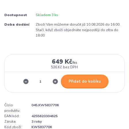
Dostupnost
Skladem 3 ks
Doba dodání
Zboží Vám můžeme doručit již 10.08.2026 do 16:00.
Stačí, když zboží objednáte nejpozději do zítra do
18:00
649 Kč
/
ks
536 Kč
bez DPH
Přidat do košíku
Číslo
045.KW5837706
produktu:
EAN kód:
4255620304625
Záruka:
3 roky
Kód zboží:
KW5837706