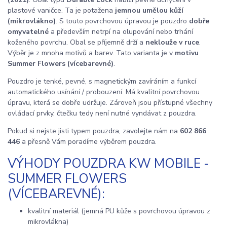
plastové vaničce. Ta je potažena
jemnou umělou kůží
(mikrovlákno)
. S touto povrchovou úpravou je pouzdro
dobře
omyvatelné
a především netrpí na olupování nebo trhání
koženého povrchu. Obal se příjemně drží a
neklouže v ruce
.
Výběr je z mnoha motivů a barev. Tato varianta je v
motivu
Summer Flowers (vícebarevné)
.
Pouzdro je tenké, pevné, s magnetickým zavíráním a funkcí
automatického usínání / probouzení. Má kvalitní povrchovou
úpravu, která se dobře udržuje. Zároveň jsou přístupné všechny
ovládací prvky, čtečku tedy není nutné vyndávat z pouzdra.
Pokud si nejste jisti typem pouzdra, zavolejte nám na
602 866
446
a přesně Vám poradíme výběrem pouzdra.
VÝHODY POUZDRA KW MOBILE -
SUMMER FLOWERS
(VÍCEBAREVNÉ):
kvalitní materiál (jemná PU kůže s povrchovou úpravou z
mikrovlákna)