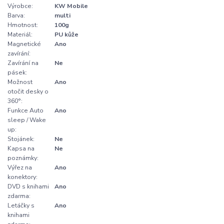
Výrobce:
KW Mobile
Barva:
multi
Hmotnost:
100g
Materiál:
PU kůže
Magnetické
Ano
zavírání:
Zavírání na
Ne
pásek:
Možnost
Ano
otočit desky o
360°:
Funkce Auto
Ano
sleep / Wake
up:
Stojánek:
Ne
Kapsa na
Ne
poznámky:
Výřez na
Ano
konektory:
DVD s knihami
Ano
zdarma:
Letáčky s
Ano
knihami