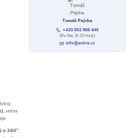
Tomáš Pejcha
+420 602 866 446
(Po-Ne, 8-20 hod.)
info@astre.cz
stroj
),
velmi
eje.
ý o 360°
,