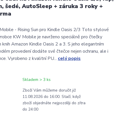
n, šedé, AutoSleep + záruka 3 roky +
arma
bile - Rising Sun pro Kindle Oasis 2/3 Toto stylové
robce KW Mobile je navrženo speciálně pro čtečky
h knih Amazon Kindle Oasis 2 a 3. S jeho elegantním
dém provedení dodáte své čtečce nejen ochranu, ale i
nce. Vyrobeno z kvalitní PU...
celý popis
Skladem > 3 ks
Zboží Vám můžeme doručit již
11.08.2026 do 16:00. Stačí, když
zboží objednáte nejpozději do zítra
do 24:00