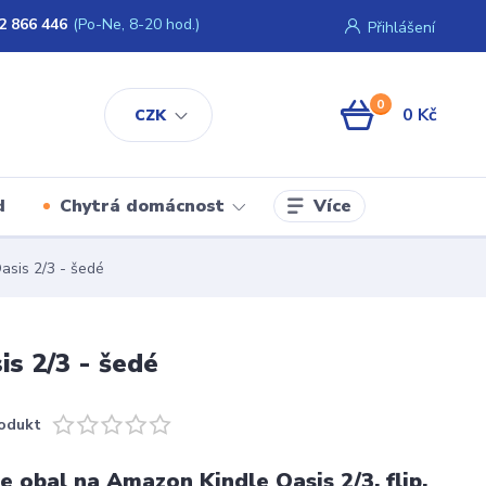
2 866 446
(Po-Ne, 8-20 hod.)
Přihlášení
0
0 Kč
CZK
Více
d
Chytrá domácnost
sis 2/3 - šedé
s 2/3 - šedé
odukt
 obal na Amazon Kindle Oasis 2/3, flip,