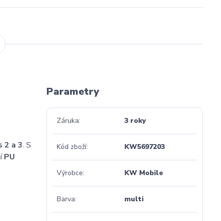
Parametry
Záruka
3 roky
 2 a 3
. S
Kód zboží
KW5697203
ní
PU
Výrobce
KW Mobile
Barva
multi