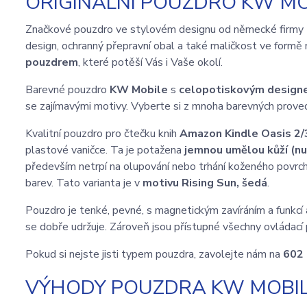
ORIGINÁLNÍ POUZDRO KW MOB
Značkové pouzdro ve stylovém designu od německé firmy
design, ochranný přepravní obal a také maličkost ve formě 
pouzdrem
, které potěší Vás i Vaše okolí.
Barevné pouzdro
KW Mobile
s
celopotiskovým desig
se zajímavými motivy. Vyberte si z mnoha barevných proved
Kvalitní pouzdro pro čtečku knih
Amazon Kindle Oasis 2/
plastové vaničce. Ta je potažena
jemnou umělou kůží (n
především netrpí na olupování nebo trhání koženého povrch
barev. Tato varianta je v
motivu Rising Sun, šedá
.
Pouzdro je tenké, pevné, s magnetickým zavíráním a funkcí 
se dobře udržuje. Zároveň jsou přístupné všechny ovládací 
Pokud si nejste jisti typem pouzdra, zavolejte nám na
602
VÝHODY POUZDRA KW MOBILE 