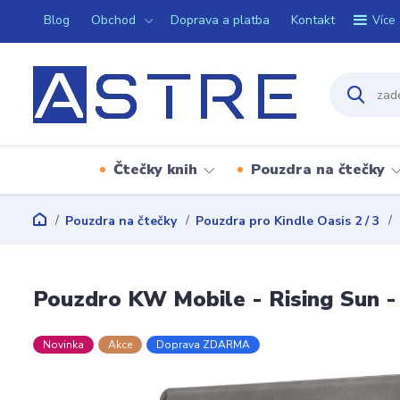
Blog
Obchod
Doprava a platba
Kontakt
Více
Čtečky knih
Pouzdra na čtečky
Pouzdra na čtečky
Pouzdra pro Kindle Oasis 2 / 3
Pouzdro KW Mobile - Rising Sun -
Novinka
Akce
Doprava ZDARMA