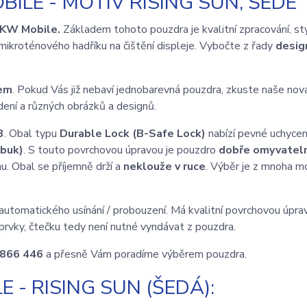
ILE - MOTIV RISING SUN, ŠEDÉ
KW Mobile.
Základem tohoto pouzdra je kvalitní zpracování, st
mikroténového hadříku na čištění displeje. Vybočte z řady
desi
nem
. Pokud Vás již nebaví jednobarevná pouzdra, zkuste naše nov
ení a různých obrázků a designů.
3
. Obal typu
Durable Lock (B-Safe Lock)
nabízí pevné uchycen
ubuk)
. S touto povrchovou úpravou je pouzdro
dobře omyvatel
u. Obal se příjemně drží a
neklouže v ruce
. Výběr je z mnoha m
automatického usínání / probouzení. Má kvalitní povrchovou úprav
prvky, čtečku tedy není nutné vyndávat z pouzdra.
 866 446
a přesně Vám poradíme výběrem pouzdra.
- RISING SUN (ŠEDÁ):