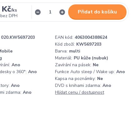
 Kč
/
ks
Přidat do košíku
bez DPH
020.KW5697203
EAN kód:
4063004388624
Kód zboží:
KW5697203
obile
Barva:
multi
g
Materiál:
PU kůže (nubuk)
rání:
Ano
Zavírání na pásek:
Ne
 desky o 360°:
Ano
Funkce Auto sleep / Wake up:
Ano
Kapsa na poznámky:
Ne
tory:
Ano
DVD s knihami zdarma:
Ano
ami zdarma:
Ano
Hlídat cenu / dostupnost