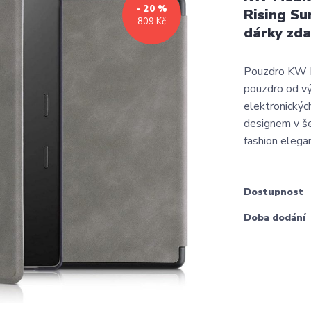
- 20 %
Rising Su
809 Kč
dárky zd
Pouzdro KW Mo
pouzdro od vý
elektronickýc
designem v še
fashion elega
Dostupnost
Doba dodání