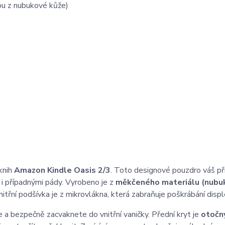
ou z nubukové kůže)
knih
Amazon Kindle Oasis 2/3
. Toto designové pouzdro váš pří
 i případnými pády. Vyrobeno je z
měkčeného materiálu (nubuk
itřní podšívka je z mikrovlákna, která zabraňuje poškrábání displ
e a bezpečně zacvaknete do vnitřní vaničky. Přední kryt je
otočn