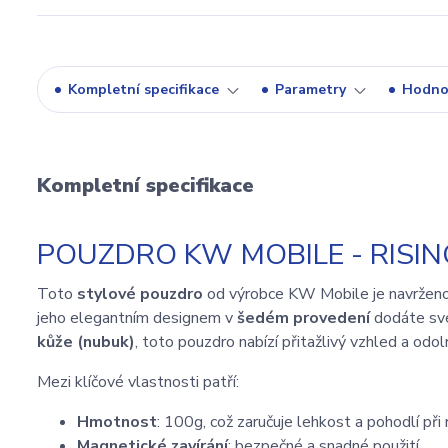
Kompletní specifikace
Parametry
Hodno
Kompletní specifikace
POUZDRO KW MOBILE - RISING
Toto
stylové pouzdro
od výrobce KW Mobile je navrženo 
jeho elegantním designem v
šedém provedení
dodáte své 
kůže (nubuk)
, toto pouzdro nabízí přitažlivý vzhled a od
Mezi klíčové vlastnosti patří:
Hmotnost
: 100g, což zaručuje lehkost a pohodlí při 
Magnetické zavírání
: bezpečné a snadné použití.