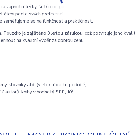
 a zapnutí čtečky, šetří energii.
l čtení podle svých preferencí.
ale zaměřujeme se na funkčnost a praktičnost.
a
. Pouzdro je zajištěno
3letou zárukou
, což potvrzuje jeho kvali
hnout na kvalitní výběr za dobrou cenu.
my, slovníky atd. (v elektronické podobě)
CZ autorů, knihy v hodnotě
900,-Kč