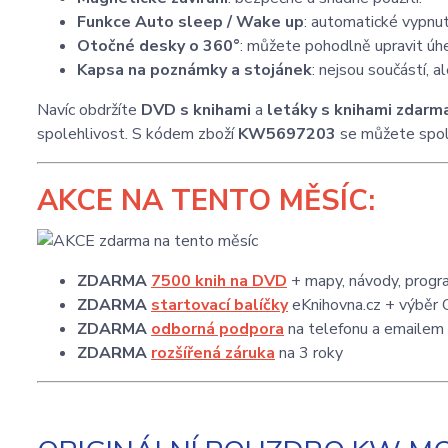
Funkce Auto sleep / Wake up
: automatické vypnutí
Otočné desky o 360°
: můžete pohodlně upravit úhe
Kapsa na poznámky a stojánek
: nejsou součástí, 
Navíc obdržíte
DVD s knihami
a
letáky s knihami zdarm
spolehlivost. S kódem zboží
KW5697203
se můžete spole
AKCE
NA TENTO MĚSÍC:
ZDARMA
7500 knih na DVD
+ mapy, návody, progra
ZDARMA
startovací balíčky
eKnihovna.cz + výběr 
ZDARMA
odborná podpora
na telefonu a emailem
ZDARMA
rozšířená záruka
na 3 roky