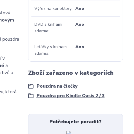
Výřez na konektory
Ano
ylový
gnovým
DVD s knihami
Ano
zdarma
á pouzdra
Letáčky s knihami
Ano
zdarma
í v
né
a
Zboží zařazeno v kategoriích
otivů a
Pouzdra na čtečky
u, která
Pouzdra pro Kindle Oasis 2 / 3
Potřebujete poradit?