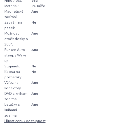
Hmotnost:
95g
Materiál:
PU kůže
Magnetické
Ano
zavírání:
Zavírání na
Ne
pásek:
Možnost
Ano
otočit desky o
360°:
Funkce Auto
Ano
sleep / Wake
up:
Stojánek:
Ne
Kapsa na
Ne
poznámky:
Výřez na
Ano
konektory:
DVD s knihami
Ano
zdarma:
Letáčky s
Ano
knihami
zdarma:
Hlídat cenu / dostupnost