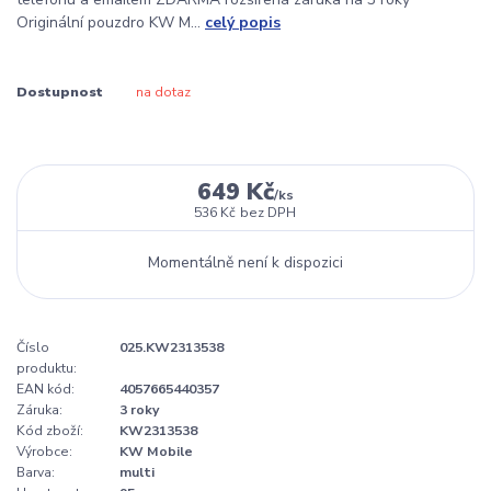
Originální pouzdro KW M...
celý popis
Dostupnost
na dotaz
649 Kč
/
ks
536 Kč
bez DPH
Momentálně není k dispozici
Číslo
025.KW2313538
produktu:
EAN kód:
4057665440357
Záruka:
3 roky
Kód zboží:
KW2313538
Výrobce:
KW Mobile
Barva:
multi