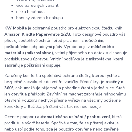
více barevných variant
nízka hmotnost
bonusy zdarma k nákupu
KW Mobile
je ochranné pouzdro pro elektronickou čtečku knih
Amazon Kindle Paperwhite 1/2/3
. Toto designové pouzdro váš
přístroj spolehlivě ochrání před prachem, znečištěním,
poškrábáním i případnými pády. Vyrobeno je z
měkčeného
materiálu (mikrovlákno),
velmi příjemného na dotek a disponuje
protiskluzovou úpravou. Vnitřní podšívka je z mikrovlákna, která
zabraňuje poškrábání displeje.
Zaručený komfort a spolehlivá ochrana čtečky, kterou rychle a
bezpečně zacvaknete do vnitřní vaničky. Přední kryt je
otočný o
360°
, což umožňuje příjemné a pohodlné čtení v jedné ruce. Stačí
jen otevřít a překlopit. Zavírání na magnet zabraňuje náhodnému
otevření. Pouzdru nechybí přesné výřezy na všechny potřebné
konektory a tlačítka, při čtení vás tak nic neomezuje.
Oceníte podporu
automatického usínání / probouzení
, která
prodlužuje výdrž baterie. Spočívá v tom, že se přístroj aktivuje
nebo uspí podle toho, zda je pouzdro otevřené nebo zavřené.