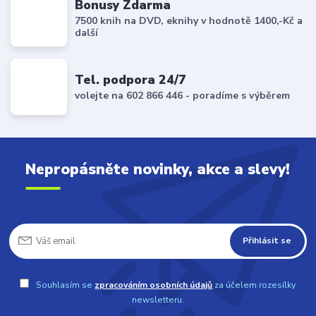
Bonusy Zdarma
7500 knih na DVD, eknihy v hodnotě 1400,-Kč a
další
Tel. podpora 24/7
volejte na 602 866 446 - poradíme s výběrem
Nepropásněte novinky, akce a slevy!
Přihlásit se
Souhlasím se
zpracováním osobních údajů
za účelem rozesílky
newsletteru.