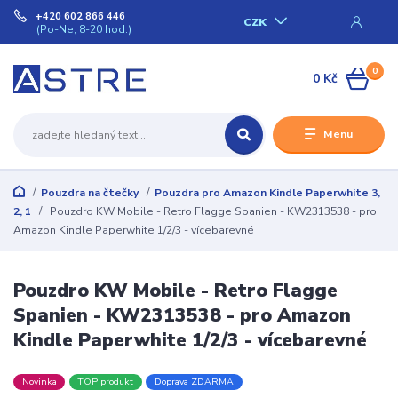
+420 602 866 446
CZK
(Po-Ne, 8-20 hod.)
0
0 Kč
Menu
Pouzdra na čtečky
Pouzdra pro Amazon Kindle Paperwhite 3,
2, 1
Pouzdro KW Mobile - Retro Flagge Spanien - KW2313538 - pro
Amazon Kindle Paperwhite 1/2/3 - vícebarevné
Pouzdro KW Mobile - Retro Flagge
Spanien - KW2313538 - pro Amazon
Kindle Paperwhite 1/2/3 - vícebarevné
Novinka
TOP produkt
Doprava ZDARMA