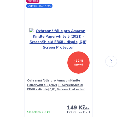
Novinka
TOP produkt
Doprava ZDARMA
Akce
Doprava ZDAR
- 12 %
169 Kč
Ochranná fólie pro Amazon Kindle
USB síťový ad
Paperwhite 5 (2021) - ScreenShield
Univerzální na
EB68 - displej 6,8", Screen Protector
149 Kč
/
ks
Skladem > 3 ks
Skladem > 3 k
123 Kč
bez DPH