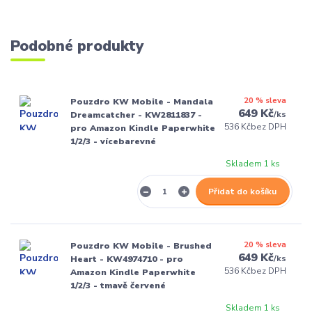
Podobné produkty
20 % sleva
Pouzdro KW Mobile - Mandala
649 Kč
/
ks
Dreamcatcher - KW2811837 -
536 Kč
bez DPH
pro Amazon Kindle Paperwhite
1/2/3 - vícebarevné
Skladem 1 ks
Přidat do košíku
20 % sleva
Pouzdro KW Mobile - Brushed
649 Kč
/
ks
Heart - KW4974710 - pro
536 Kč
bez DPH
Amazon Kindle Paperwhite
1/2/3 - tmavě červené
Skladem 1 ks