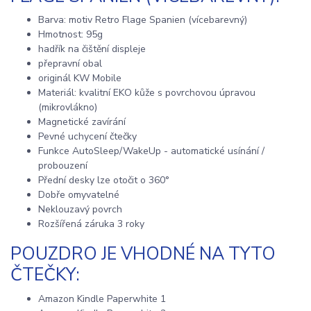
Barva: motiv Retro Flage Spanien (vícebarevný)
Hmotnost: 95g
hadřík na čištění displeje
přepravní obal
originál KW Mobile
Materiál: kvalitní EKO kůže s povrchovou úpravou
(mikrovlákno)
Magnetické zavírání
Pevné uchycení čtečky
Funkce AutoSleep/WakeUp - automatické usínání /
probouzení
Přední desky lze otočit o 360°
Dobře omyvatelné
Neklouzavý povrch
Rozšířená záruka 3 roky
POUZDRO JE VHODNÉ NA TYTO
ČTEČKY:
Amazon Kindle Paperwhite 1