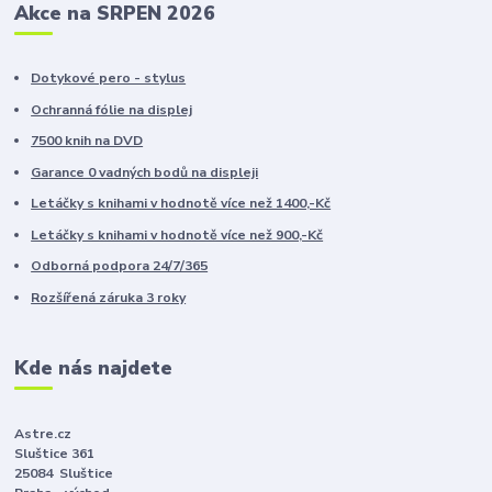
Akce na SRPEN 2026
Dotykové pero - stylus
Ochranná fólie na displej
7500 knih na DVD
Garance 0 vadných bodů na displeji
Letáčky s knihami v hodnotě více než 1400,-Kč
Letáčky s knihami v hodnotě více než 900,-Kč
Odborná podpora 24/7/365
Rozšířená záruka 3 roky
Kde nás najdete
Astre.cz
Sluštice 361
25084 Sluštice