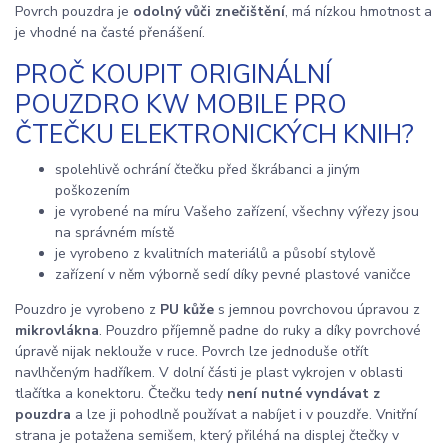
Povrch pouzdra je
odolný vůči znečištění
, má nízkou hmotnost a
je vhodné na časté přenášení.
PROČ KOUPIT ORIGINÁLNÍ
POUZDRO KW MOBILE PRO
ČTEČKU ELEKTRONICKÝCH KNIH?
spolehlivě ochrání čtečku před škrábanci a jiným
poškozením
je vyrobené na míru Vašeho zařízení, všechny výřezy jsou
na správném místě
je vyrobeno z kvalitních materiálů a působí stylově
zařízení v něm výborně sedí díky pevné plastové vaničce
Pouzdro je vyrobeno z
PU kůže
s jemnou povrchovou úpravou z
mikrovlákna
. Pouzdro příjemně padne do ruky a díky povrchové
úpravě nijak neklouže v ruce. Povrch lze jednoduše otřít
navlhčeným hadříkem. V dolní části je plast vykrojen v oblasti
tlačítka a konektoru. Čtečku tedy
není nutné vyndávat z
pouzdra
a lze ji pohodlně používat a nabíjet i v pouzdře. Vnitřní
strana je potažena semišem, který přiléhá na displej čtečky v