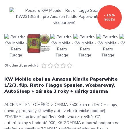
- 20 %
809 Kč
Ohodnotit produkt
KW Mobile obal na Amazon Kindle Paperwhite
1/2/3, flip, Retro Flagge Spanien, vícebarevný,
AutoSleep + záruka 3 roky + dárky zdarma
AKCE NA TENTO MĚSÍC: ZDARMA 7500 knih na DVD + mapy,
návody, programy, slovníky atd. (v elektronické podobě)
ZDARMA startovací balíčky eKnihovna.cz + výběr CZ
autorů, knihy v hodnotě 900,-Kč ZDARMA odborná podpora na
telefonu a emailem ZDARMA rozšířená záruka na 3 roky