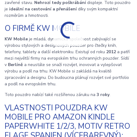
zavřené stavu.
Nehrozí tedy poškrábání
displeje. Toto pouzdro
je
ideální na cestování a přenášení
díky svým kompaktní
rozměrům a hmotnosti.
O FIRMĚ KW MOBILE
KW Mobile
je mladá, dynamická společnost zabývající se
výrobou stylových a designových pouzder pro čtečky knih,
telefony, tablety a další elektroniku. Existují od roku
2012
a patří
mezi největší firmy na evropském trhu ochranných pouzder. Sídlí
v
Berlíně
a neustále se snaží rozvíjet, inovovat a vylepšovat
výrobu a podíl na trhu. KW Mobile si zakládá na kvalitě
zpracování a designu. Do budoucna plánují rozvíjet své portfolio
a podíl na evropském trhu.
Toto pouzdro nabízí také rozšířenou záruku na
3 roky
.
VLASTNOSTI POUZDRA KW
MOBILE PRO AMAZON KINDLE
PAPERWHITE 1/2/3, MOTIV RETRO
FLAGE SPANIEN (VÍCEBAREVNÝ):