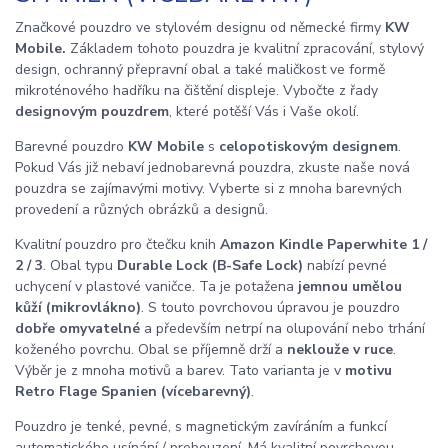
Značkové pouzdro ve stylovém designu od německé firmy
KW
Mobile.
Základem tohoto pouzdra je kvalitní zpracování, stylový
design, ochranný přepravní obal a také maličkost ve formě
mikroténového hadříku na čištění displeje. Vybočte z řady
designovým pouzdrem
, které potěší Vás i Vaše okolí.
Barevné pouzdro
KW Mobile
s
celopotiskovým designem
.
Pokud Vás již nebaví jednobarevná pouzdra, zkuste naše nová
pouzdra se zajímavými motivy. Vyberte si z mnoha barevných
provedení a různých obrázků a designů.
Kvalitní pouzdro pro čtečku knih
Amazon Kindle Paperwhite 1 /
2 / 3
. Obal typu
Durable Lock (B-Safe Lock)
nabízí pevné
uchycení v plastové vaničce. Ta je potažena
jemnou umělou
kůží (mikrovlákno)
. S touto povrchovou úpravou je pouzdro
dobře omyvatelné
a především netrpí na olupování nebo trhání
koženého povrchu. Obal se příjemně drží a
neklouže v ruce
.
Výběr je z mnoha motivů a barev. Tato varianta je v
motivu
Retro Flage Spanien (vícebarevný)
.
Pouzdro je tenké, pevné, s magnetickým zavíráním a funkcí
automatického usínání / probouzení. Má kvalitní povrchovou