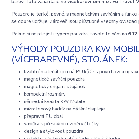
barev. Tato varianta je ve
vícebarevném
motivu Travel 
Pouzdro je tenké, pevné, s magnetickým zavíráním a funkcí 
se dobře udržuje. Zároveň jsou přístupné všechny ovládací 
Pokud si nejste jisti typem pouzdra, zavolejte nám na
602
VÝHODY POUZDRA KW MOBILE
(VÍCEBAREVNÉ), STOJÁNEK:
kvalitní materiál (jemná PU kůže s povrchovou úprav
magnetické zavírání pouzdra
magnetický origami stojánek
kompaktní rozměry
německá kvalita KW Mobile
mikrotenový hadřík na čištění displeje
přepravní PU obal
vanička s přesnými rozměry čtečky
design a stylovost pouzdra
perfektní přístup k celé přední straně čtečky