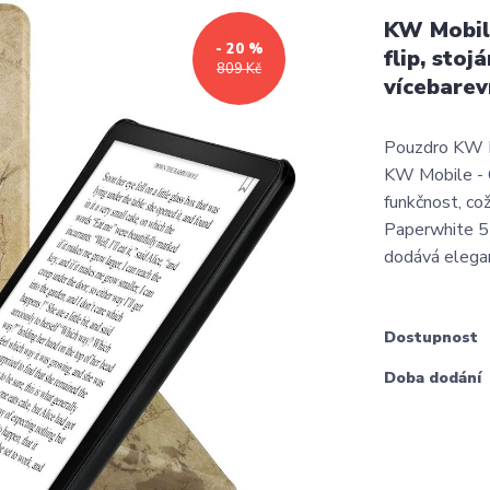
KW Mobile
- 20 %
flip, sto
809 Kč
vícebarev
Pouzdro KW Mo
KW Mobile - O
funkčnost, což
Paperwhite 5
dodává elegan
Dostupnost
Doba dodání