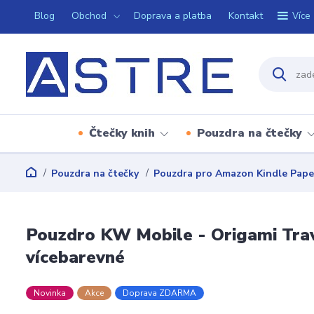
Blog
Obchod
Doprava a platba
Kontakt
Více
Čtečky knih
Pouzdra na čtečky
Pouzdra na čtečky
Pouzdra pro Amazon Kindle Pape
Pouzdro KW Mobile - Origami Trav
vícebarevné
Novinka
Akce
Doprava ZDARMA