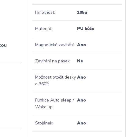
Hmotnost
105g
Materiál
PU kůže
tou
Magnetické zavírání
Ano
Zavírání na pásek
Ne
Možnost otočit desky
Ano
o 360°
Funkce Auto sleep /
Ano
Wake up
Stojánek
Ano