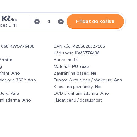
 Kč
/
ks
Přidat do košíku
bez DPH
060.KW5776408
EAN kód:
4255620327105
Kód zboží:
KW5776408
obile
Barva:
multi
g
Materiál:
PU kůže
rání:
Ano
Zavírání na pásek:
Ne
 desky o 360°:
Ano
Funkce Auto sleep / Wake up:
Ano
Kapsa na poznámky:
Ne
tory:
Ano
DVD s knihami zdarma:
Ano
ami zdarma:
Ano
Hlídat cenu / dostupnost