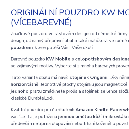
ORIGINÁLNÍ POUZDRO KW MOB
(VÍCEBAREVNÉ)
Značkové pouzdro ve stylovém designu od německé firmy
design, ochranný přepravní obal a také maličkost ve formě 
pouzdrem
, které potěší Vás i Vaše okolí.
Barevné pouzdro
KW Mobile
s
celopotiskovým desig
se zajímavými motivy. Vyberte si z mnoha barevných proved
Tato varianta obalu má navíc
stojánek Origami
. Díky něm
horizontálně
. Jednotlivé plochy stojánku jsou magnetické,
jednoho prstu
zmáčknete prolis a stojánek se lehce složí.
klasické DurableLock.
Kvalitní pouzdro pro čtečku knih
Amazon Kindle Paperwh
vaničce. Ta je potažena
jemnou umělou kůží (mikrovlákn
především netrpí na olupování nebo trhání koženého povrch