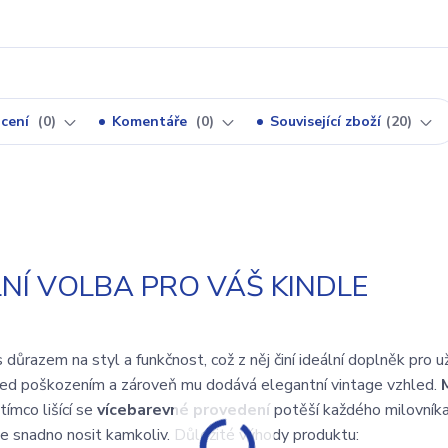
cení
0
Komentáře
0
Související zboží
20
NÍ VOLBA PRO VÁŠ KINDLE
ůrazem na styl a funkčnost, což z něj činí ideální doplněk pro u
řed poškozením a zároveň mu dodává elegantní vintage vzhled.
tímco lišící se
vícebarevné provedení
potěší každého milovník
te snadno nosit kamkoliv. Důležité výhody produktu: