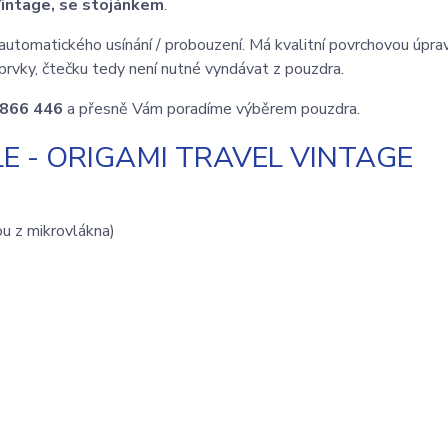
Vintage, se stojánkem
.
automatického usínání / probouzení. Má kvalitní povrchovou úprav
prvky, čtečku tedy není nutné vyndávat z pouzdra.
 866 446
a přesně Vám poradíme výběrem pouzdra.
 - ORIGAMI TRAVEL VINTAGE
ou z mikrovlákna)