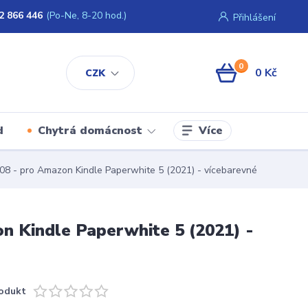
2 866 446
(Po-Ne, 8-20 hod.)
Přihlášení
0
0 Kč
CZK
Více
d
Chytrá domácnost
8 - pro Amazon Kindle Paperwhite 5 (2021) - vícebarevné
 Kindle Paperwhite 5 (2021) -
odukt