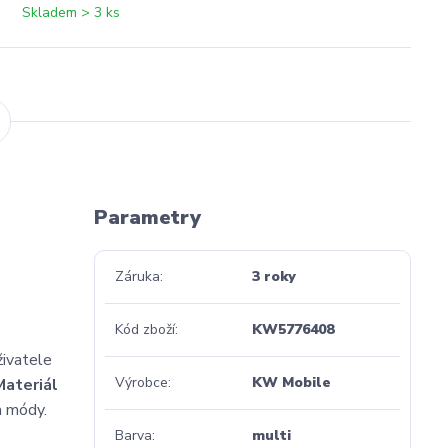
Skladem > 3 ks
Parametry
Záruka
3 roky
Kód zboží
KW5776408
živatele
Výrobce
KW Mobile
Materiál
a módy.
Barva
multi