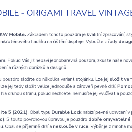
ILE - ORIGAMI TRAVEL VINTAG
KW Mobile.
Základem tohoto pouzdra je kvalitní zpracování, st
mikroténového hadříku na čištění displeje. Vybočte z řady
desi
nem
. Pokud Vás již nebaví jednobarevná pouzdra, zkuste naše nov
ení a různých obrázků a designů.
u pouzdro složíte do několika variant stojánku. Lze jej
složit ver
 lze jej tedy složit velice jednoduše a zároveň pevně drží.
Pomoc
 Na druhou stranu, pokud nechcete, nemusíte jej využívat a pouzd
ite 5 (2021)
. Obal typu
Durable Lock
nabízí pevné uchycení v
o)
. S touto povrchovou úpravou je pouzdro
dobře omyvatelné
u. Obal se příjemně drží a
neklouže v ruce
. Výběr je z mnoha m