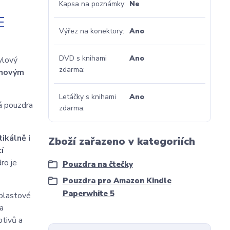
Kapsa na poznámky
Ne
E
Výřez na konektory
Ano
DVD s knihami
Ano
ylový
zdarma
gnovým
Letáčky s knihami
Ano
á pouzdra
zdarma
tikálně i
Zboží zařazeno v kategoriích
í
ro je
Pouzdra na čtečky
Pouzdra pro Amazon Kindle
Paperwhite 5
 plastové
a
otivů a