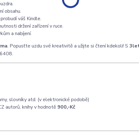
uzdra.
í obsahu.
probudí váš Kindle.
nosti držení zařízení v ruce.
kům a nabíjení.
rma
. Popusťte uzdu své kreativitě a užijte si čtení kdekoli! S
3le
76408.
my, slovníky atd. (v elektronické podobě)
CZ autorů, knihy v hodnotě
900,-Kč