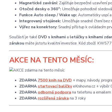
Magnetické zavírání:
Zajišťuje bezpečné uzavření po
Otočné desky o 360°:
Umožňuje pohodlné sledován
Funkce Auto sleep / Wake up:
Automaticky uspí a 
Integrovaný stojánek:
Umožňuje snadné čtení bez nut
Výřez na konektory:
Snadný přístup k ovládacím prv
Součástí je také
DVD s knihami
a
letáčky s knihami zda
zárukou
máte jistotu kvalitní investice. Kód zboží: KW57
AKCE
NA TENTO MĚSÍC:
ZDARMA
7500 knih na DVD
+ mapy, návody, progra
ZDARMA
startovací balíčky
eKnihovna.cz + výběr 
ZDARMA
odborná podpora
na telefonu a emailem
ZDARMA
rozšířená záruka
na 3 roky