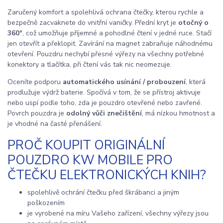
Zaručený komfort a spolehlivá ochrana čtečky, kterou rychle a
bezpečně zacvaknete do vnitřní vaničky. Přední kryt je
otočný o
360°
, což umožňuje příjemné a pohodlné čtení v jedné ruce. Stačí
jen otevřít a překlopit. Zavírání na magnet zabraňuje náhodnému
otevření. Pouzdru nechybí přesné výřezy na všechny potřebné
konektory a tlačítka, při čtení vás tak nic neomezuje.
Oceníte podporu
automatického usínání / probouzení
, která
prodlužuje výdrž baterie. Spočívá v tom, že se přístroj aktivuje
nebo uspí podle toho, zda je pouzdro otevřené nebo zavřené.
Povrch pouzdra je
odolný vůči znečištění
, má nízkou hmotnost a
je vhodné na časté přenášení.
PROČ KOUPIT ORIGINÁLNÍ
POUZDRO KW MOBILE PRO
ČTEČKU ELEKTRONICKÝCH KNIH?
spolehlivě ochrání čtečku před škrábanci a jiným
poškozením
je vyrobené na míru Vašeho zařízení, všechny výřezy jsou