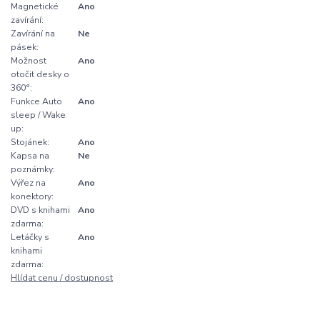
Magnetické
Ano
zavírání:
Zavírání na
Ne
pásek:
Možnost
Ano
otočit desky o
360°:
Funkce Auto
Ano
sleep / Wake
up:
Stojánek:
Ano
Kapsa na
Ne
poznámky:
Výřez na
Ano
konektory:
DVD s knihami
Ano
zdarma:
Letáčky s
Ano
knihami
zdarma:
Hlídat cenu / dostupnost