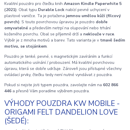
Kvalitní pouzdro pro čtečku knih
Amazon Kindle Paperwhite 5
(2021)
. Obal typu
Durable Lock
nabízí pevné uchycení v
plastové vaničce. Ta je potažena
jemnou umělou kůží (filcový
povrch)
. S touto povrchovou úpravou je pouzdro
dobře
omyvatelné
a především netrpí na olupování nebo trhání
koženého povrchu. Obal se příjemně drží a
neklouže v ruce
.
Výběr je z mnoha motivů a barev. Tato varianta je v
tmavě šedím
motivu, se stojánkem
.
Pouzdro je tenké, pevné, s magnetickým zavíráním a funkcí
automatického usínání / probouzení. Má kvalitní povrchovou
úpravu, která se dobře udržuje. Zároveň jsou přístupné všechny
ovládací prvky, čtečku tedy není nutné vyndávat z pouzdra.
Pokud si nejste jisti typem pouzdra, zavolejte nám na
602 866
446
a přesně Vám poradíme výběrem pouzdra.
VÝHODY POUZDRA KW MOBILE -
ORIGAMI FELT DANDELION LOVE
(ŠEDÉ):