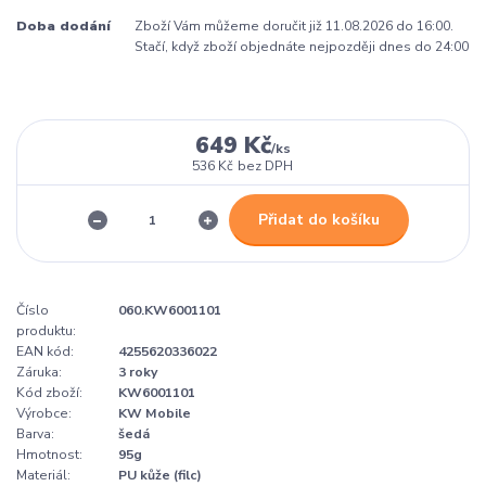
Doba dodání
Zboží Vám můžeme doručit již 11.08.2026 do 16:00.
Stačí, když zboží objednáte nejpozději dnes do 24:00
649 Kč
/
ks
536 Kč
bez DPH
Přidat do košíku
Číslo
060.KW6001101
produktu:
EAN kód:
4255620336022
Záruka:
3 roky
Kód zboží:
KW6001101
Výrobce:
KW Mobile
Barva:
šedá
Hmotnost:
95g
Materiál:
PU kůže (filc)