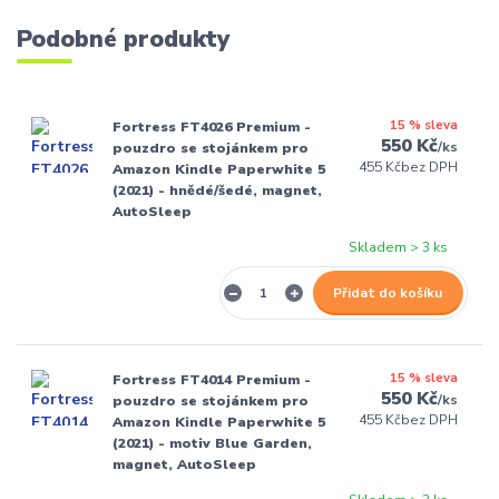
Podobné produkty
15 % sleva
Fortress FT4026 Premium -
550 Kč
/
ks
pouzdro se stojánkem pro
455 Kč
bez DPH
Amazon Kindle Paperwhite 5
(2021) - hnědé/šedé, magnet,
AutoSleep
Skladem > 3 ks
Přidat do košíku
15 % sleva
Fortress FT4014 Premium -
550 Kč
/
ks
pouzdro se stojánkem pro
455 Kč
bez DPH
Amazon Kindle Paperwhite 5
(2021) - motiv Blue Garden,
magnet, AutoSleep