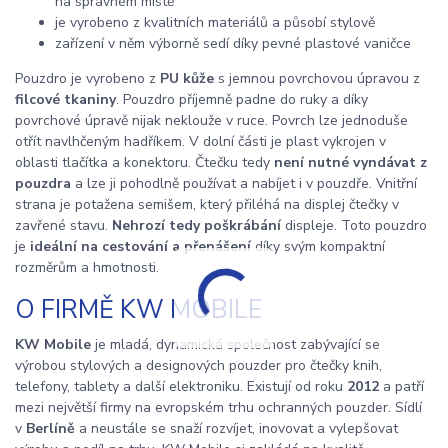
na správném místě
je vyrobeno z kvalitních materiálů a působí stylově
zařízení v něm výborně sedí díky pevné plastové vaničce
Pouzdro je vyrobeno z
PU kůže
s jemnou povrchovou úpravou z
filcové tkaniny
. Pouzdro příjemně padne do ruky a díky
povrchové úpravě nijak neklouže v ruce. Povrch lze jednoduše
otřít navlhčeným hadříkem. V dolní části je plast vykrojen v
oblasti tlačítka a konektoru. Čtečku tedy
není nutné vyndávat z
pouzdra
a lze ji pohodlně používat a nabíjet i v pouzdře. Vnitřní
strana je potažena semišem, který přiléhá na displej čtečky v
zavřené stavu.
Nehrozí tedy poškrábání
displeje. Toto pouzdro
je
ideální na cestování a přenášení
díky svým kompaktní
rozměrům a hmotnosti.
O FIRMĚ KW MOBILE
KW Mobile
je mladá, dynamická společnost zabývající se
výrobou stylových a designových pouzder pro čtečky knih,
telefony, tablety a další elektroniku. Existují od roku
2012
a patří
mezi největší firmy na evropském trhu ochranných pouzder. Sídlí
v
Berlíně
a neustále se snaží rozvíjet, inovovat a vylepšovat