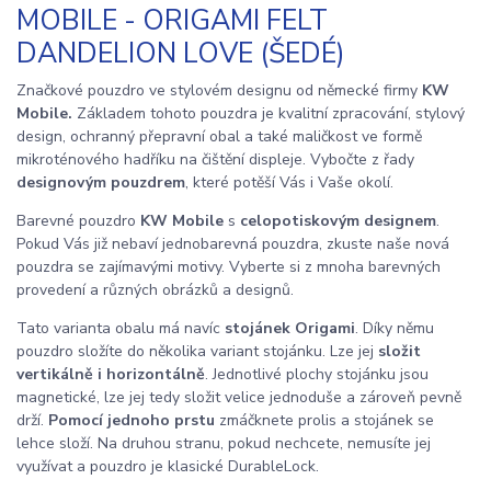
MOBILE - ORIGAMI FELT
DANDELION LOVE (ŠEDÉ)
Značkové pouzdro ve stylovém designu od německé firmy
KW
Mobile.
Základem tohoto pouzdra je kvalitní zpracování, stylový
design, ochranný přepravní obal a také maličkost ve formě
mikroténového hadříku na čištění displeje. Vybočte z řady
designovým pouzdrem
, které potěší Vás i Vaše okolí.
Barevné pouzdro
KW Mobile
s
celopotiskovým designem
.
Pokud Vás již nebaví jednobarevná pouzdra, zkuste naše nová
pouzdra se zajímavými motivy. Vyberte si z mnoha barevných
provedení a různých obrázků a designů.
Tato varianta obalu má navíc
stojánek Origami
. Díky němu
pouzdro složíte do několika variant stojánku. Lze jej
složit
vertikálně i horizontálně
. Jednotlivé plochy stojánku jsou
magnetické, lze jej tedy složit velice jednoduše a zároveň pevně
drží.
Pomocí jednoho prstu
zmáčknete prolis a stojánek se
lehce složí. Na druhou stranu, pokud nechcete, nemusíte jej
využívat a pouzdro je klasické DurableLock.