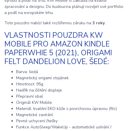
výrobu a podíl na trhu. KW Mobile si zakládá na kvalitě
zpracování a designu. Do budoucna plánují rozvíjet své portfolio
a podíl na evropském trhu.
Toto pouzdro nabízí také rozšířenou záruku na
3 roky
.
VLASTNOSTI POUZDRA KW
MOBILE PRO AMAZON KINDLE
PAPERWHIE 5 (2021), ORIGAMI
FELT DANDELION LOVE, ŠEDÉ:
Barva: šedá
Magnetický origami stojánek
Hmotnost: 95g
Hadřík na čištění displeje
Přepravní obal
Originál KW Mobile
Materiál: kvalitní EKO kůže s povrchovou úpravou (filc)
Magnetické zavírání
Pevné uchycení čtečky
Funkce AutoSleep/WakeUp - automatické usínání /