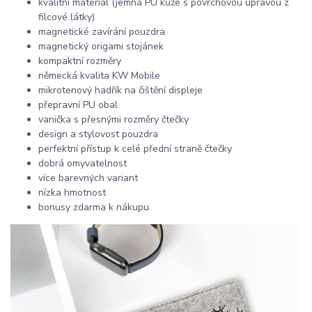
kvalitní materiál (jemná PU kůže s povrchovou úpravou z
filcové látky)
magnetické zavírání pouzdra
magnetický origami stojánek
kompaktní rozměry
německá kvalita KW Mobile
mikrotenový hadřík na čištění displeje
přepravní PU obal
vanička s přesnými rozměry čtečky
design a stylovost pouzdra
perfektní přístup k celé přední straně čtečky
dobrá omyvatelnost
více barevných variant
nízka hmotnost
bonusy zdarma k nákupu