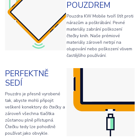
POUZDREM
Pouzdra KW Mobile tvoří štít proti
nárazům a poškrábání. Pevné
materiály zabrání poškození
čtečky knih. Naše prémiové
materiály zároveň netrpí na
olupování nebo poškození vlivem
častějšího používání.
PERFEKTNĚ
SEDÍ
Pouzdro je přesně vyrobené
tak, abyste mohli připojit
veškeré konektory do čtečky a
zároveň všechna tlačítka
zůstanou plně přístupná.
Čtečku tedy lze pohodlně
používat jako obvykle.