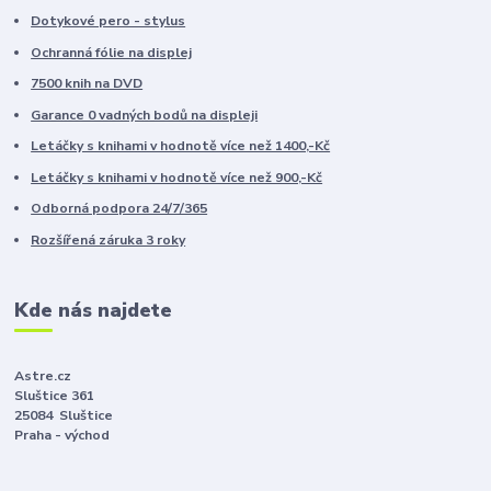
Dotykové pero - stylus
Ochranná fólie na displej
7500 knih na DVD
Garance 0 vadných bodů na displeji
Letáčky s knihami v hodnotě více než 1400,-Kč
Letáčky s knihami v hodnotě více než 900,-Kč
Odborná podpora 24/7/365
Rozšířená záruka 3 roky
Kde nás najdete
Astre.cz
Sluštice 361
25084 Sluštice
Praha - východ