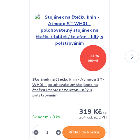
- 11 %
359 Kč
Stojánek na čtečku knih - Atmoog ST-
Univerzální 
WH01 - polohovatelný stojánek na
čtečky - Quo
čtečku / tablet / telefon - bílý, s
pouzdro pro v
polstrováním
černé, magnet
319 Kč
/
ks
Skladem > 3 ks
Skladem > 3 k
264 Kč
bez DPH
Přidat do košíku