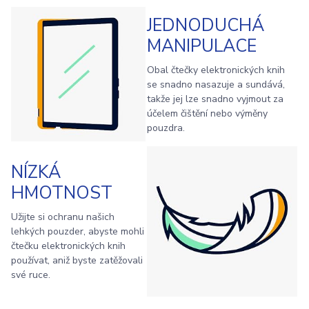
JEDNODUCHÁ
MANIPULACE
Obal čtečky elektronických knih
se snadno nasazuje a sundává,
takže jej lze snadno vyjmout za
účelem čištění nebo výměny
pouzdra.
NÍZKÁ
HMOTNOST
Užijte si ochranu našich
lehkých pouzder, abyste mohli
čtečku elektronických knih
používat, aniž byste zatěžovali
své ruce.