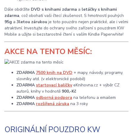
Dále obdržíte
DVD s knihami zdarma
a
letáčky s knihami
zdarma
, což obohatí vaši čtecí zkušenost. S hmotností pouhých
95g
a
3letou zárukou
je toto pouzdro nejen praktické, ale i velmi
atraktivní. Investujte do ochrany svého zařízení s pouzdrem KW
Mobile a užijte si bezstarostné čtení s vaším Kindle Paperwhite!
AKCE
NA TENTO MĚSÍC:
ZDARMA
7500 knih na DVD
+ mapy, návody, programy,
slovníky atd. (v elektronické podobě)
ZDARMA
startovací balíčky
eKnihovna.cz + výběr CZ
autorů, knihy v hodnotě
900,-Kč
ZDARMA
odborná podpora
na telefonu a emailem
ZDARMA
rozšířená záruka
na 3 roky
ORIGINÁLNÍ POUZDRO KW