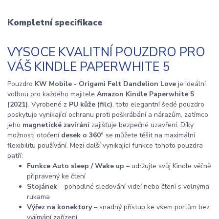
Kompletní specifikace
VYSOCE KVALITNÍ POUZDRO PRO
VÁŠ KINDLE PAPERWHITE 5
Pouzdro
KW Mobile - Origami Felt Dandelion Love
je ideální
volbou pro každého majitele
Amazon Kindle Paperwhite 5
(2021)
. Vyrobené z
PU kůže (filc)
, toto elegantní šedé pouzdro
poskytuje vynikající ochranu proti poškrábání a nárazům, zatímco
jeho
magnetické zavírání
zajišťuje bezpečné uzavření. Díky
možnosti otočení
desek o 360°
se můžete těšit na maximální
flexibilitu používání. Mezi další vynikající funkce tohoto pouzdra
patří:
Funkce Auto sleep / Wake up
– udržujte svůj Kindle věčně
připravený ke čtení
Stojánek
– pohodlné sledování videí nebo čtení s volnýma
rukama
Výřez na konektory
– snadný přístup ke všem portům bez
vyjímání zařízení