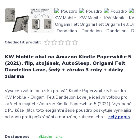
Ohodnotit produkt
KW Mobile obal na Amazon Kindle Paperwhite 5
(2021), flip, stojánek, AutoSleep, Origami Felt
Dandelion Love, šedý + záruka 3 roky + dárky
zdarma
Vysoce kvalitní pouzdro pro váš Kindle Paperwhite 5 Pouzdro
KW Mobile - Origami Felt Dandelion Love je ideální volbou pro
každého majitele Amazon Kindle Paperwhite 5 (2021). Vyrobené
z PU kůže (filc), toto elegantní šedé pouzdro poskytuje vynikající
ochranu proti poškrábání a nárazům, zatímco jeho ...
celý popis
Dostupnost
Skladem 2 ks