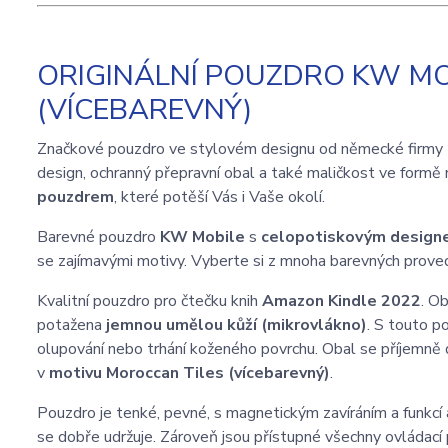
ORIGINÁLNÍ POUZDRO KW MO
(VÍCEBAREVNÝ)
Značkové pouzdro ve stylovém designu od německé firmy
design, ochranný přepravní obal a také maličkost ve formě 
pouzdrem
, které potěší Vás i Vaše okolí.
Barevné pouzdro
KW Mobile
s
celopotiskovým desig
se zajímavými motivy. Vyberte si z mnoha barevných proved
Kvalitní pouzdro pro čtečku knih
Amazon Kindle 2022
. O
potažena
jemnou umělou kůží (mikrovlákno)
. S touto p
olupování nebo trhání koženého povrchu. Obal se příjemně 
v
motivu Moroccan Tiles (vícebarevný)
.
Pouzdro je tenké, pevné, s magnetickým zavíráním a funkcí 
se dobře udržuje. Zároveň jsou přístupné všechny ovládací 