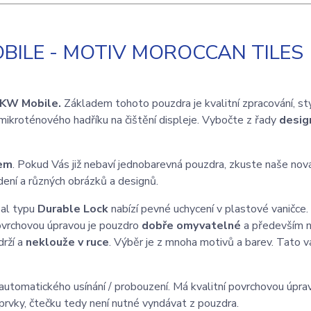
BILE - MOTIV MOROCCAN TILES
KW Mobile.
Základem tohoto pouzdra je kvalitní zpracování, st
mikroténového hadříku na čištění displeje. Vybočte z řady
desi
nem
. Pokud Vás již nebaví jednobarevná pouzdra, zkuste naše nov
ení a různých obrázků a designů.
bal typu
Durable Lock
nabízí pevné uchycení v plastové vaničce.
ovrchovou úpravou je pouzdro
dobře omyvatelné
a především n
drží a
neklouže v ruce
. Výběr je z mnoha motivů a barev. Tato va
automatického usínání / probouzení. Má kvalitní povrchovou úprav
prvky, čtečku tedy není nutné vyndávat z pouzdra.