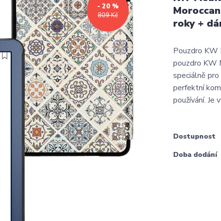
- 20 %
Moroccan 
809 Kč
roky + dá
Pouzdro KW M
pouzdro KW Mo
speciálně pr
perfektní kom
používání. Je 
Dostupnost
Doba dodání