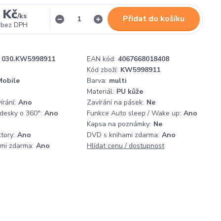
 Kč
/
ks
Přidat do košíku
bez DPH
030.KW5998911
EAN kód:
4067668018408
Kód zboží:
KW5998911
obile
Barva:
multi
Materiál:
PU kůže
rání:
Ano
Zavírání na pásek:
Ne
 desky o 360°:
Ano
Funkce Auto sleep / Wake up:
Ano
Kapsa na poznámky:
Ne
tory:
Ano
DVD s knihami zdarma:
Ano
ami zdarma:
Ano
Hlídat cenu / dostupnost