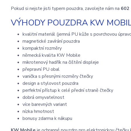
Pokud si nejste jisti typem pouzdra, zavolejte nám na
602
VÝHODY POUZDRA KW MOBILE
kvalitní materiál (jemná PU kůže s povrchovou úprav
magnetické zavírání pouzdra
kompaktní rozměry
německá kvalita KW Mobile
mikrotenový hadřík na čištění displeje
přepravní PU obal
vanička s přesnými rozměry čtečky
design a stylovost pouzdra
perfektní přístup k celé přední straně čtečky
dobrá omyvatelnost
více barevných variant
nízka hmotnost
bonusy zdarma k nákupu
KW Mobile
je ochranné pouzdro pro elektronickou čtečku 