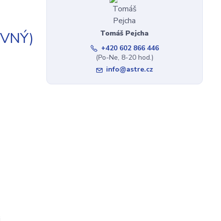
Tomáš Pejcha
EVNÝ)
+420 602 866 446
(Po-Ne, 8-20 hod.)
info@astre.cz
j