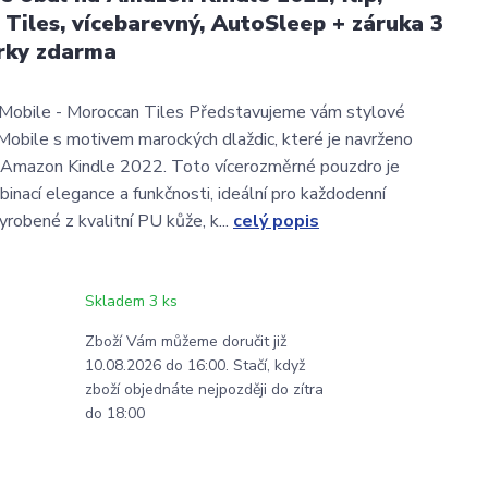
Tiles, vícebarevný, AutoSleep + záruka 3
rky zdarma
obile - Moroccan Tiles Představujeme vám stylové
bile s motivem marockých dlaždic, které je navrženo
o Amazon Kindle 2022. Toto vícerozměrné pouzdro je
binací elegance a funkčnosti, ideální pro každodenní
vyrobené z kvalitní PU kůže, k...
celý popis
Skladem 3 ks
Zboží Vám můžeme doručit již
10.08.2026 do 16:00. Stačí, když
zboží objednáte nejpozději do zítra
do 18:00