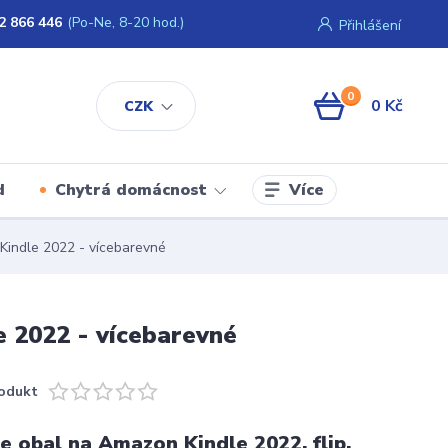
2 866 446
(Po-Ne, 8-20 hod.)
Přihlášení
0
0 Kč
CZK
Více
d
Chytrá domácnost
indle 2022 - vícebarevné
 2022 - vícebarevné
odukt
 obal na Amazon Kindle 2022, flip,