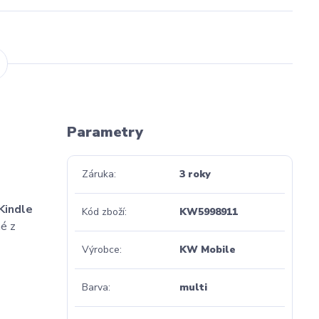
Parametry
Záruka
3 roky
Kindle
Kód zboží
KW5998911
né z
Výrobce
KW Mobile
Barva
multi