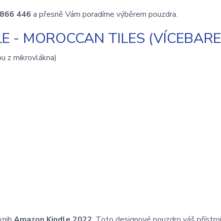
 866 446
a přesně Vám poradíme výběrem pouzdra.
 - MOROCCAN TILES (VÍCEBAR
ou z mikrovlákna)
knih
Amazon Kindle 2022
. Toto designové pouzdro váš přístro