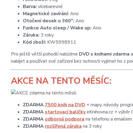
Barva:
vícebarevné
Magnetické zavírání:
Ano
Otočení desek o 360°:
Ano
Funkce Auto sleep / Wake up:
Ano
Záruka:
3 roky
Kód zboží:
KW5998911
Pro ještě větší pohodlí nabízíme
DVD s knihami zdarma
nabíjet a používat své zařízení bez nutnosti vyjímat ho z p
AKCE
NA TENTO MĚSÍC:
ZDARMA
7500 knih na DVD
+ mapy, návody, progra
ZDARMA
startovací balíčky
eKnihovna.cz + výběr 
ZDARMA
odborná podpora
na telefonu a emailem
ZDARMA
rozšířená záruka
na 3 roky