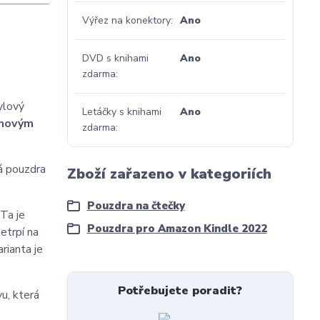
Výřez na konektory
Ano
DVD s knihami
Ano
zdarma
ylový
Letáčky s knihami
Ano
gnovým
zdarma
á pouzdra
Zboží zařazeno v kategoriích
Pouzdra na čtečky
 Ta je
Pouzdra pro Amazon Kindle 2022
etrpí na
rianta je
Potřebujete poradit?
u, která