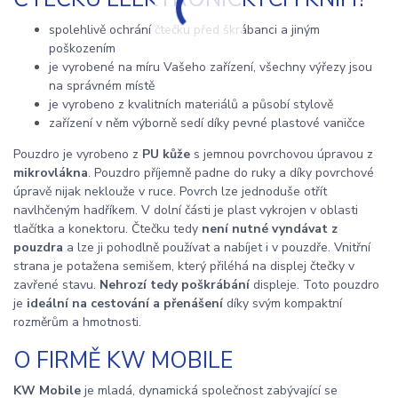
spolehlivě ochrání čtečku před škrábanci a jiným
poškozením
je vyrobené na míru Vašeho zařízení, všechny výřezy jsou
na správném místě
je vyrobeno z kvalitních materiálů a působí stylově
zařízení v něm výborně sedí díky pevné plastové vaničce
Pouzdro je vyrobeno z
PU kůže
s jemnou povrchovou úpravou z
mikrovlákna
. Pouzdro příjemně padne do ruky a díky povrchové
úpravě nijak neklouže v ruce. Povrch lze jednoduše otřít
navlhčeným hadříkem. V dolní části je plast vykrojen v oblasti
tlačítka a konektoru. Čtečku tedy
není nutné vyndávat z
pouzdra
a lze ji pohodlně používat a nabíjet i v pouzdře. Vnitřní
strana je potažena semišem, který přiléhá na displej čtečky v
zavřené stavu.
Nehrozí tedy poškrábání
displeje. Toto pouzdro
je
ideální na cestování a přenášení
díky svým kompaktní
rozměrům a hmotnosti.
O FIRMĚ KW MOBILE
KW Mobile
je mladá, dynamická společnost zabývající se