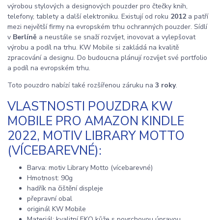
výrobou stylových a designových pouzder pro čtečky knih,
telefony, tablety a další elektroniku. Existují od roku
2012
a patří
mezi největší firmy na evropském trhu ochranných pouzder. Sídlí
v
Berlíně
a neustále se snaží rozvíjet, inovovat a vylepšovat
výrobu a podíl na trhu. KW Mobile si zakládá na kvalitě
zpracování a designu. Do budoucna plánují rozvíjet své portfolio
a podíl na evropském trhu.
Toto pouzdro nabízí také rozšířenou záruku na
3 roky
.
VLASTNOSTI POUZDRA KW
MOBILE PRO AMAZON KINDLE
2022, MOTIV LIBRARY MOTTO
(VÍCEBAREVNÉ):
Barva: motiv Library Motto (vícebarevné)
Hmotnost: 90g
hadřík na čištění displeje
přepravní obal
originál KW Mobile
Materiál: kvalitní EKO kůže s povrchovou úpravou