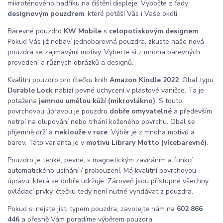
mikroténového hadříku na čištění displeje. Vybočte z řady
designovým pouzdrem
, které potěší Vás i Vaše okolí.
Barevné pouzdro
KW Mobile
s
celopotiskovým designem
.
Pokud Vás již nebaví jednobarevná pouzdra, zkuste naše nová
pouzdra se zajímavými motivy. Vyberte si z mnoha barevných
provedení a různých obrázků a designů.
Kvalitní pouzdro pro čtečku knih
Amazon Kindle 2022
. Obal typu
Durable Lock
nabízí pevné uchycení v plastové vaničce. Ta je
potažena
jemnou umělou kůží (mikrovlákno)
. S touto
povrchovou úpravou je pouzdro
dobře omyvatelné
a především
netrpí na olupování nebo trhání koženého povrchu. Obal se
příjemně drží a
neklouže v ruce
. Výběr je z mnoha motivů a
barev. Tato varianta je v
motivu Library Motto (vícebarevné)
.
Pouzdro je tenké, pevné, s magnetickým zavíráním a funkcí
automatického usínání / probouzení. Má kvalitní povrchovou
úpravu, která se dobře udržuje. Zároveň jsou přístupné všechny
ovládací prvky, čtečku tedy není nutné vyndávat z pouzdra.
Pokud si nejste jisti typem pouzdra, zavolejte nám na
602 866
446
a přesně Vám poradíme výběrem pouzdra.