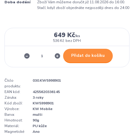
Doba dodání
Zboží Vám můžeme doručit již 11.08.2026 do 16:00.
Stačí, když zboží objednáte nejpozději dnes do 24:00
649 Kč
/
ks
536 Kč
bez DPH
Přidat do košíku
Číslo
030.KW5998901
produktu:
EAN kód:
4255620336145
Záruka:
3 roky
Kód zboží:
KW5998901
Výrobce:
KW Mobile
Barva:
multi
Hmotnost:
90g
Materiál:
PU kůže
Magnetické
Ano