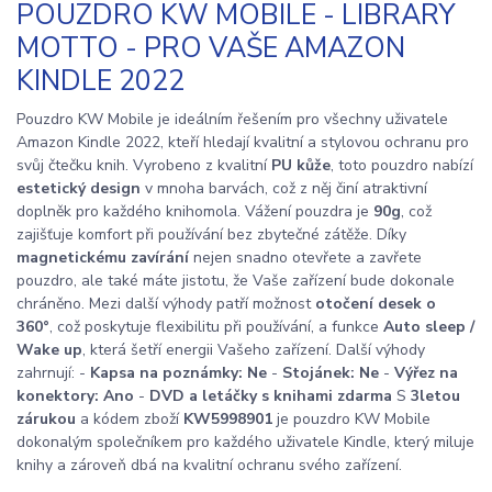
POUZDRO KW MOBILE - LIBRARY
MOTTO - PRO VAŠE AMAZON
KINDLE 2022
Pouzdro KW Mobile je ideálním řešením pro všechny uživatele
Amazon Kindle 2022, kteří hledají kvalitní a stylovou ochranu pro
svůj čtečku knih. Vyrobeno z kvalitní
PU kůže
, toto pouzdro nabízí
estetický design
v mnoha barvách, což z něj činí atraktivní
doplněk pro každého knihomola. Vážení pouzdra je
90g
, což
zajišťuje komfort při používání bez zbytečné zátěže. Díky
magnetickému zavírání
nejen snadno otevřete a zavřete
pouzdro, ale také máte jistotu, že Vaše zařízení bude dokonale
chráněno. Mezi další výhody patří možnost
otočení desek o
360°
, což poskytuje flexibilitu při používání, a funkce
Auto sleep /
Wake up
, která šetří energii Vašeho zařízení. Další výhody
zahrnují: -
Kapsa na poznámky: Ne
-
Stojánek: Ne
-
Výřez na
konektory: Ano
-
DVD a letáčky s knihami zdarma
S
3letou
zárukou
a kódem zboží
KW5998901
je pouzdro KW Mobile
dokonalým společníkem pro každého uživatele Kindle, který miluje
knihy a zároveň dbá na kvalitní ochranu svého zařízení.