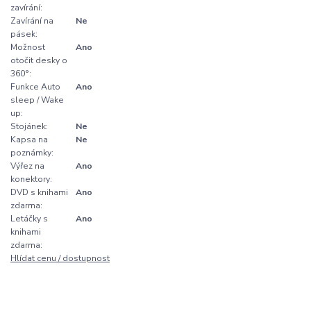
zavírání:
Zavírání na
Ne
pásek:
Možnost
Ano
otočit desky o
360°:
Funkce Auto
Ano
sleep / Wake
up:
Stojánek:
Ne
Kapsa na
Ne
poznámky:
Výřez na
Ano
konektory:
DVD s knihami
Ano
zdarma:
Letáčky s
Ano
knihami
zdarma:
Hlídat cenu / dostupnost