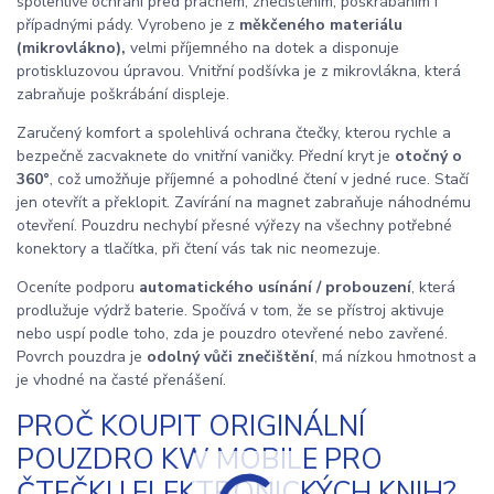
spolehlivě ochrání před prachem, znečištěním, poškrábáním i
případnými pády. Vyrobeno je z
měkčeného materiálu
(mikrovlákno),
velmi příjemného na dotek a disponuje
protiskluzovou úpravou. Vnitřní podšívka je z mikrovlákna, která
zabraňuje poškrábání displeje.
Zaručený komfort a spolehlivá ochrana čtečky, kterou rychle a
bezpečně zacvaknete do vnitřní vaničky. Přední kryt je
otočný o
360°
, což umožňuje příjemné a pohodlné čtení v jedné ruce. Stačí
jen otevřít a překlopit. Zavírání na magnet zabraňuje náhodnému
otevření. Pouzdru nechybí přesné výřezy na všechny potřebné
konektory a tlačítka, při čtení vás tak nic neomezuje.
Oceníte podporu
automatického usínání / probouzení
, která
prodlužuje výdrž baterie. Spočívá v tom, že se přístroj aktivuje
nebo uspí podle toho, zda je pouzdro otevřené nebo zavřené.
Povrch pouzdra je
odolný vůči znečištění
, má nízkou hmotnost a
je vhodné na časté přenášení.
PROČ KOUPIT ORIGINÁLNÍ
POUZDRO KW MOBILE PRO
ČTEČKU ELEKTRONICKÝCH KNIH?