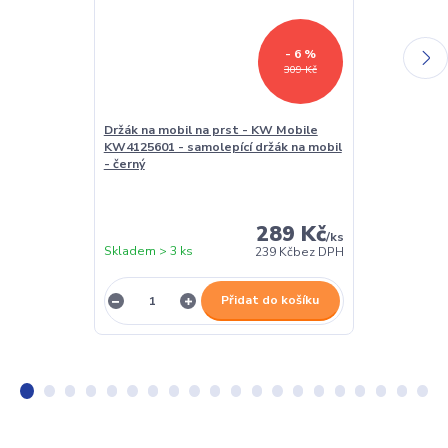
- 6 %
309 Kč
Držák na mobil na prst - KW Mobile
Vodotěsné po
KW4125601 - samolepící držák na mobil
čtečku/table
- černý
CWat01 - uni
pouzdro - prů
čtečky 5-7"
289 Kč
/
ks
Skladem > 3 ks
Skladem > 3 k
239 Kč
bez DPH
Přidat do košíku