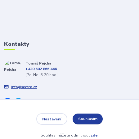
Kontakty
Tomáš Pejcha
+420 602 866 446
(Po-Ne, 8-20 hod.)
info@astre.cz
Souhlasím
Nastavení
Veškeré texty a popisy vytvořil Tomáš Pejcha - 2009-2026 © ASTRE.CZ
Souhlas můžete odmítnout
zde
.
Vytvořeno na
Eshop-rychle.cz