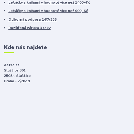
Letáčky s knihami v hodnotě více než 1400,-Kč
Letáčky s knihami v hodnotě více než 900,-Kč
Odborná podpora 24/7/365
Rozšířená záruka 3 roky
Kde nás najdete
Astre.cz
Sluštice 361
25084 Sluštice
Praha - východ