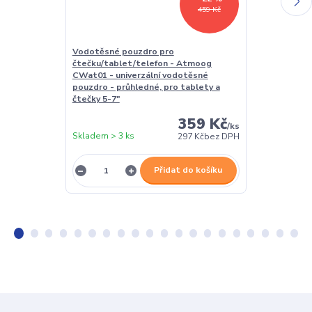
459 Kč
Vodotěsné pouzdro pro
Stojánek na č
čtečku/tablet/telefon - Atmoog
BL01 - poloho
CWat01 - univerzální vodotěsné
čtečku / table
pouzdro - průhledné, pro tablety a
polstrováním
čtečky 5-7"
359 Kč
/
ks
Skladem > 3 ks
Skladem > 3 k
297 Kč
bez DPH
Přidat do košíku