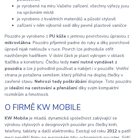
je vyrobené na míru Vašeho zařízení, všechny výřezy jsou
na správném místě
je vyrobeno z kvalitních materiálů a působí stylově
zařízení v něm výborně sedí díky pevné plastové vaničce
Pouzdro je vyrobeno z
PU kůže
s jemnou povrchovou úpravou z
mikrovlákna
. Pouzdro příjemně padne do ruky a díky povrchové
úpravě nijak neklouže v ruce. Povrch lze jednoduše otřít
navlhčeným hadříkem. V dolní části je plast vykrojen v oblasti
tlačítka a konektoru. Čtečku tedy
není nutné vyndávat z
pouzdra
a lze ji pohodlně používat a nabíjet i v pouzdře. Vnitřní
strana je potažena semišem, který přiléhá na displej čtečky v
zavřené stavu.
Nehrozí tedy poškrábání
displeje. Toto pouzdro
je
ideální na cestování a přenášení
díky svým kompaktní
rozměrům a hmotnosti.
O FIRMĚ KW MOBILE
KW Mobile
je mladá, dynamická společnost zabývající se
výrobou stylových a designových pouzder pro čtečky knih,
telefony, tablety a další elektroniku. Existují od roku
2012
a patří
mezi největší firmy na evropském trhu ochranných pouzder. Sídlí