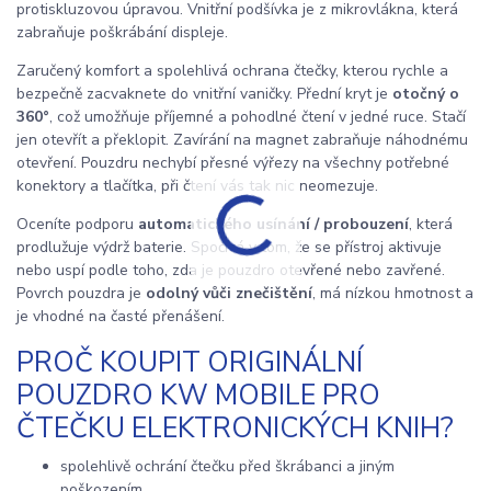
protiskluzovou úpravou. Vnitřní podšívka je z mikrovlákna, která
zabraňuje poškrábání displeje.
Zaručený komfort a spolehlivá ochrana čtečky, kterou rychle a
bezpečně zacvaknete do vnitřní vaničky. Přední kryt je
otočný o
360°
, což umožňuje příjemné a pohodlné čtení v jedné ruce. Stačí
jen otevřít a překlopit. Zavírání na magnet zabraňuje náhodnému
otevření. Pouzdru nechybí přesné výřezy na všechny potřebné
konektory a tlačítka, při čtení vás tak nic neomezuje.
Oceníte podporu
automatického usínání / probouzení
, která
prodlužuje výdrž baterie. Spočívá v tom, že se přístroj aktivuje
nebo uspí podle toho, zda je pouzdro otevřené nebo zavřené.
Povrch pouzdra je
odolný vůči znečištění
, má nízkou hmotnost a
je vhodné na časté přenášení.
PROČ KOUPIT ORIGINÁLNÍ
POUZDRO KW MOBILE PRO
ČTEČKU ELEKTRONICKÝCH KNIH?
spolehlivě ochrání čtečku před škrábanci a jiným
poškozením