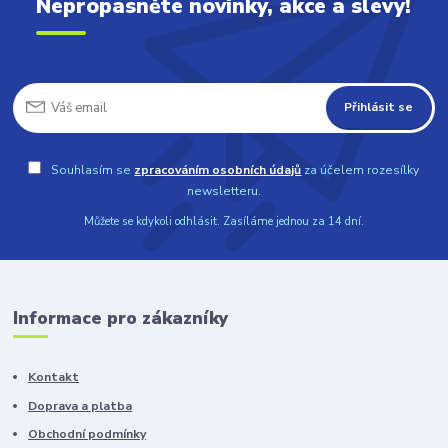
Nepropásněte novinky, akce a slevy!
Přihlásit se
Souhlasím se
zpracováním osobních údajů
za účelem rozesílky
newsletteru.
Můžete se kdykoli odhlásit. Zasíláme jednou za 14 dní.
Informace pro zákazníky
Kontakt
Doprava a platba
Obchodní podmínky