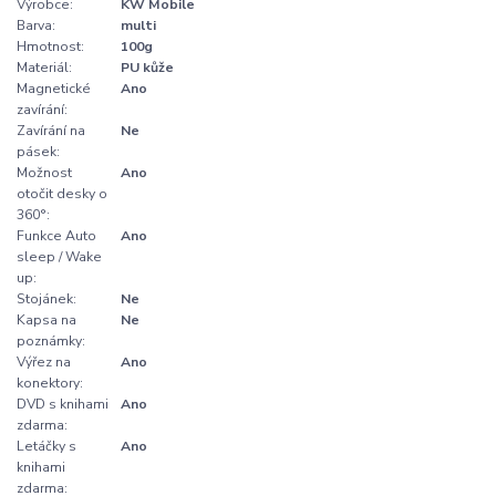
Výrobce:
KW Mobile
Barva:
multi
Hmotnost:
100g
Materiál:
PU kůže
Magnetické
Ano
zavírání:
Zavírání na
Ne
pásek:
Možnost
Ano
otočit desky o
360°:
Funkce Auto
Ano
sleep / Wake
up:
Stojánek:
Ne
Kapsa na
Ne
poznámky:
Výřez na
Ano
konektory:
DVD s knihami
Ano
zdarma:
Letáčky s
Ano
knihami
zdarma: