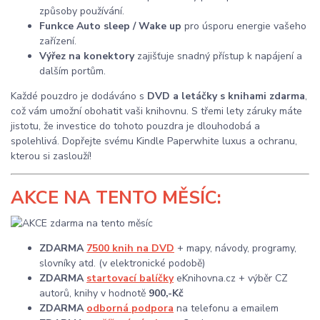
způsoby používání.
Funkce Auto sleep / Wake up
pro úsporu energie vašeho
zařízení.
Výřez na konektory
zajišťuje snadný přístup k napájení a
dalším portům.
Každé pouzdro je dodáváno s
DVD a letáčky s knihami zdarma
,
což vám umožní obohatit vaši knihovnu. S třemi lety záruky máte
jistotu, že investice do tohoto pouzdra je dlouhodobá a
spolehlivá. Dopřejte svému Kindle Paperwhite luxus a ochranu,
kterou si zaslouží!
AKCE
NA TENTO MĚSÍC:
ZDARMA
7500 knih na DVD
+ mapy, návody, programy,
slovníky atd. (v elektronické podobě)
ZDARMA
startovací balíčky
eKnihovna.cz + výběr CZ
autorů, knihy v hodnotě
900,-Kč
ZDARMA
odborná podpora
na telefonu a emailem