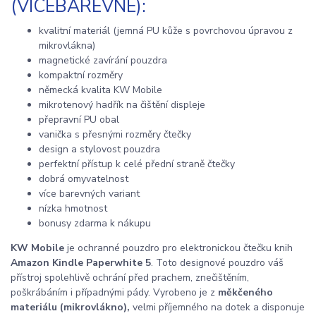
(VÍCEBAREVNÉ):
kvalitní materiál (jemná PU kůže s povrchovou úpravou z
mikrovlákna)
magnetické zavírání pouzdra
kompaktní rozměry
německá kvalita KW Mobile
mikrotenový hadřík na čištění displeje
přepravní PU obal
vanička s přesnými rozměry čtečky
design a stylovost pouzdra
perfektní přístup k celé přední straně čtečky
dobrá omyvatelnost
více barevných variant
nízka hmotnost
bonusy zdarma k nákupu
KW Mobile
je ochranné pouzdro pro elektronickou čtečku knih
Amazon Kindle Paperwhite 5
. Toto designové pouzdro váš
přístroj spolehlivě ochrání před prachem, znečištěním,
poškrábáním i případnými pády. Vyrobeno je z
měkčeného
materiálu (mikrovlákno),
velmi příjemného na dotek a disponuje