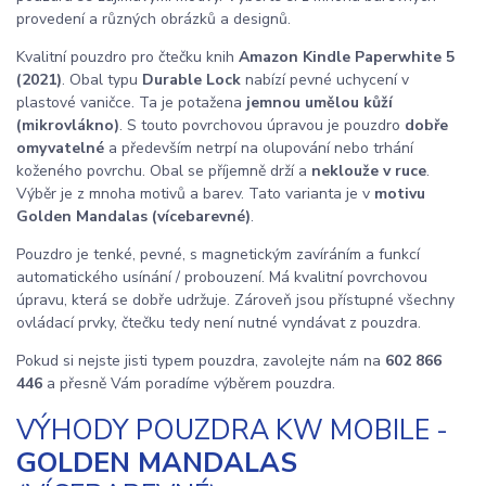
provedení a různých obrázků a designů.
Kvalitní pouzdro pro čtečku knih
Amazon Kindle Paperwhite 5
(2021)
. Obal typu
Durable Lock
nabízí pevné uchycení v
plastové vaničce. Ta je potažena
jemnou umělou kůží
(mikrovlákno)
. S touto povrchovou úpravou je pouzdro
dobře
omyvatelné
a především netrpí na olupování nebo trhání
koženého povrchu. Obal se příjemně drží a
neklouže v ruce
.
Výběr je z mnoha motivů a barev. Tato varianta je v
motivu
Golden Mandalas (vícebarevné)
.
Pouzdro je tenké, pevné, s magnetickým zavíráním a funkcí
automatického usínání / probouzení. Má kvalitní povrchovou
úpravu, která se dobře udržuje. Zároveň jsou přístupné všechny
ovládací prvky, čtečku tedy není nutné vyndávat z pouzdra.
Pokud si nejste jisti typem pouzdra, zavolejte nám na
602 866
446
a přesně Vám poradíme výběrem pouzdra.
VÝHODY POUZDRA KW MOBILE -
GOLDEN MANDALAS