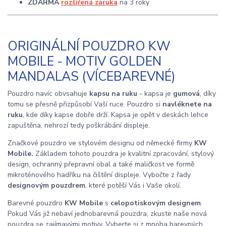
ZDARMA
rozšířená záruka
na 3 roky
ORIGINÁLNÍ POUZDRO KW
MOBILE - MOTIV GOLDEN
MANDALAS (VÍCEBAREVNÉ)
Pouzdro navíc obvsahuje
kapsu na ruku
- kapsa je
gumová
, díky
tomu se přesně přizpůsobí Vaší ruce. Pouzdro si
navléknete na
ruku
, kde díky kapse dobře drží. Kapsa je opět v deskách lehce
zapuštěna, nehrozí tedy poškrábání displeje.
Značkové pouzdro ve stylovém designu od německé firmy
KW
Mobile.
Základem tohoto pouzdra je kvalitní zpracování, stylový
design, ochranný přepravní obal a také maličkost ve formě
mikroténového hadříku na čištění displeje. Vybočte z řady
designovým pouzdrem
, které potěší Vás i Vaše okolí.
Barevné pouzdro
KW Mobile
s
celopotiskovým designem
.
Pokud Vás již nebaví jednobarevná pouzdra, zkuste naše nová
pouzdra se zajímavými motivy. Vyberte si z mnoha barevných