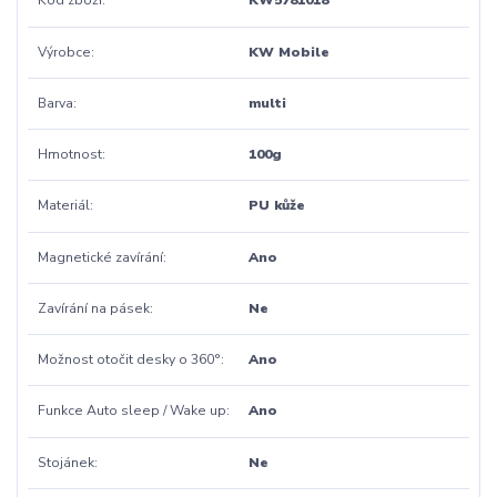
Kód zboží
KW5781018
Výrobce
KW Mobile
Barva
multi
Hmotnost
100g
Materiál
PU kůže
Magnetické zavírání
Ano
Zavírání na pásek
Ne
Možnost otočit desky o 360°
Ano
Funkce Auto sleep / Wake up
Ano
Stojánek
Ne