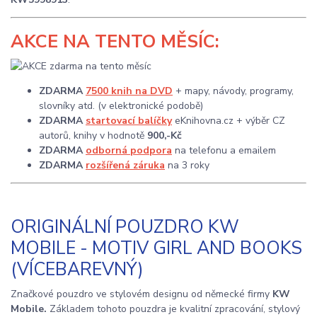
AKCE
NA TENTO MĚSÍC:
ZDARMA
7500 knih na DVD
+ mapy, návody, programy,
slovníky atd. (v elektronické podobě)
ZDARMA
startovací balíčky
eKnihovna.cz + výběr CZ
autorů, knihy v hodnotě
900,-Kč
ZDARMA
odborná podpora
na telefonu a emailem
ZDARMA
rozšířená záruka
na 3 roky
ORIGINÁLNÍ POUZDRO KW
MOBILE - MOTIV GIRL AND BOOKS
(VÍCEBAREVNÝ)
Značkové pouzdro ve stylovém designu od německé firmy
KW
Mobile.
Základem tohoto pouzdra je kvalitní zpracování, stylový