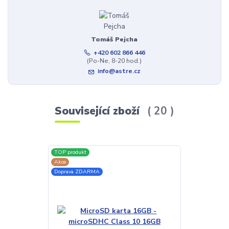
Tomáš Pejcha
+420 602 866 446
(Po-Ne, 8-20 hod.)
info@astre.cz
Související zboží
20
TOP produkt
TOP produkt
Akce
Akce
Doprava ZDARMA
Doprava ZDAR