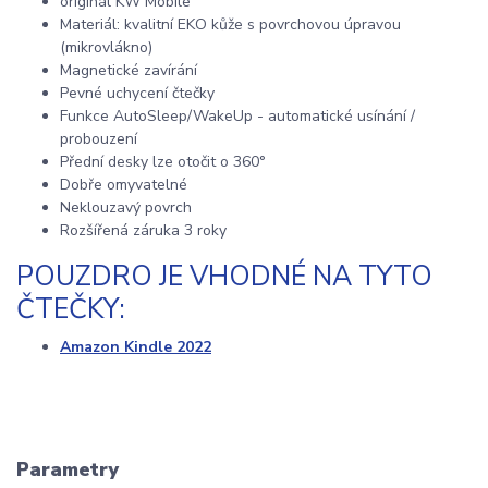
originál KW Mobile
Materiál: kvalitní EKO kůže s povrchovou úpravou
(mikrovlákno)
Magnetické zavírání
Pevné uchycení čtečky
Funkce AutoSleep/WakeUp - automatické usínání /
probouzení
Přední desky lze otočit o 360°
Dobře omyvatelné
Neklouzavý povrch
Rozšířená záruka 3 roky
POUZDRO JE VHODNÉ NA TYTO
ČTEČKY:
Amazon Kindle 2022
Parametry