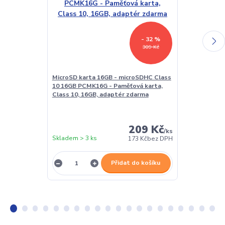
- 32 %
309 Kč
MicroSD karta 16GB - microSDHC Class
LED lampička 
10 16GB PCMK16G - Paměťová karta,
kloubová, pro
Class 10, 16GB, adaptér zdarma
209 Kč
/
ks
Skladem > 3 ks
Skladem > 3 k
173 Kč
bez DPH
Přidat do košíku