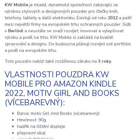
KW Mobile
je mladá, dynamická společnost zabývající se
výrobou stylových a designových pouzder pro čtečky knih,
telefony, tablety a další elektroniku. Existují od roku
2012
a patří
mezi největší firmy na evropském trhu ochranných pouzder. Sídlí
v
Berlíně
a neustále se snaží rozvíjet, inovovat a vylepšovat
výrobu a podíl na trhu. KW Mobile si zakládá na kvalitě
zpracování a designu. Do budoucna plánují rozvíjet své portfolio
a podíl na evropském trhu.
Toto pouzdro nabízí také rozšířenou záruku na
3 roky
.
VLASTNOSTI POUZDRA KW
MOBILE PRO AMAZON KINDLE
2022, MOTIV GIRL AND BOOKS
(VÍCEBAREVNÝ):
Barva: motiv Girl And Books (vícebarevný)
Hmotnost: 90g
hadřík na čištění displeje
přepravní obal