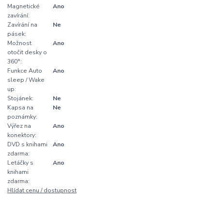
Magnetické
Ano
zavírání:
Zavírání na
Ne
pásek:
Možnost
Ano
otočit desky o
360°:
Funkce Auto
Ano
sleep / Wake
up:
Stojánek:
Ne
Kapsa na
Ne
poznámky:
Výřez na
Ano
konektory:
DVD s knihami
Ano
zdarma:
Letáčky s
Ano
knihami
zdarma:
Hlídat cenu / dostupnost