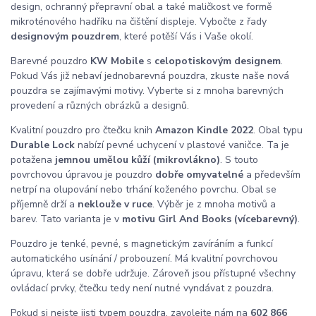
design, ochranný přepravní obal a také maličkost ve formě
mikroténového hadříku na čištění displeje. Vybočte z řady
designovým pouzdrem
, které potěší Vás i Vaše okolí.
Barevné pouzdro
KW Mobile
s
celopotiskovým designem
.
Pokud Vás již nebaví jednobarevná pouzdra, zkuste naše nová
pouzdra se zajímavými motivy. Vyberte si z mnoha barevných
provedení a různých obrázků a designů.
Kvalitní pouzdro pro čtečku knih
Amazon Kindle 2022
. Obal typu
Durable Lock
nabízí pevné uchycení v plastové vaničce. Ta je
potažena
jemnou umělou kůží (mikrovlákno)
. S touto
povrchovou úpravou je pouzdro
dobře omyvatelné
a především
netrpí na olupování nebo trhání koženého povrchu. Obal se
příjemně drží a
neklouže v ruce
. Výběr je z mnoha motivů a
barev. Tato varianta je v
motivu Girl And Books (vícebarevný)
.
Pouzdro je tenké, pevné, s magnetickým zavíráním a funkcí
automatického usínání / probouzení. Má kvalitní povrchovou
úpravu, která se dobře udržuje. Zároveň jsou přístupné všechny
ovládací prvky, čtečku tedy není nutné vyndávat z pouzdra.
Pokud si nejste jisti typem pouzdra, zavolejte nám na
602 866