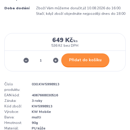
Doba dodání
Zboží Vám můžeme doručit již 10.08.2026 do 16:00.
Stačí, když zboží objednáte nejpozději dnes do 18:00
649 Kč
/
ks
536 Kč
bez DPH
Přidat do košíku
Číslo
030.KW5998913
produktu:
EAN kód:
4067668030516
Záruka:
3 roky
Kód zboží:
KW5998913
Výrobce:
KW Mobile
Barva:
multi
Hmotnost:
90g
Materiál:
PU kůže