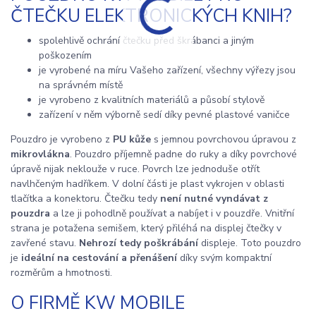
ČTEČKU ELEKTRONICKÝCH KNIH?
spolehlivě ochrání čtečku před škrábanci a jiným
poškozením
je vyrobené na míru Vašeho zařízení, všechny výřezy jsou
na správném místě
je vyrobeno z kvalitních materiálů a působí stylově
zařízení v něm výborně sedí díky pevné plastové vaničce
Pouzdro je vyrobeno z
PU kůže
s jemnou povrchovou úpravou z
mikrovlákna
. Pouzdro příjemně padne do ruky a díky povrchové
úpravě nijak neklouže v ruce. Povrch lze jednoduše otřít
navlhčeným hadříkem. V dolní části je plast vykrojen v oblasti
tlačítka a konektoru. Čtečku tedy
není nutné vyndávat z
pouzdra
a lze ji pohodlně používat a nabíjet i v pouzdře. Vnitřní
strana je potažena semišem, který přiléhá na displej čtečky v
zavřené stavu.
Nehrozí tedy poškrábání
displeje. Toto pouzdro
je
ideální na cestování a přenášení
díky svým kompaktní
rozměrům a hmotnosti.
O FIRMĚ KW MOBILE