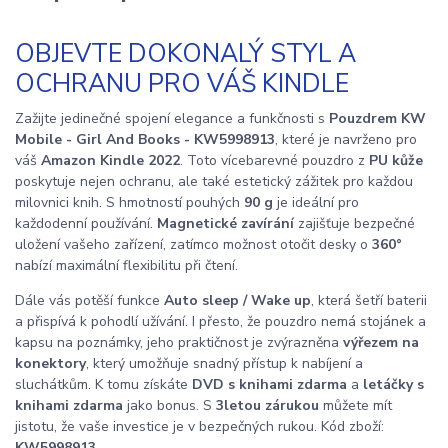
OBJEVTE DOKONALÝ STYL A
OCHRANU PRO VÁŠ KINDLE
Zažijte jedinečné spojení elegance a funkčnosti s
Pouzdrem KW
Mobile - Girl And Books - KW5998913
, které je navrženo pro
váš
Amazon Kindle 2022
. Toto vícebarevné pouzdro z
PU kůže
poskytuje nejen ochranu, ale také estetický zážitek pro každou
milovnici knih. S hmotností pouhých
90 g
je ideální pro
každodenní používání.
Magnetické zavírání
zajišťuje bezpečné
uložení vašeho zařízení, zatímco možnost otočit desky o
360°
nabízí maximální flexibilitu při čtení.
Dále vás potěší funkce
Auto sleep / Wake up
, která šetří baterii
a přispívá k pohodlí užívání. I přesto, že pouzdro nemá stojánek a
kapsu na poznámky, jeho praktičnost je zvýrazněna
výřezem na
konektory
, který umožňuje snadný přístup k nabíjení a
sluchátkům. K tomu získáte
DVD s knihami zdarma
a
letáčky s
knihami zdarma
jako bonus. S
3letou zárukou
můžete mít
jistotu, že vaše investice je v bezpečných rukou. Kód zboží:
KW5998913
.