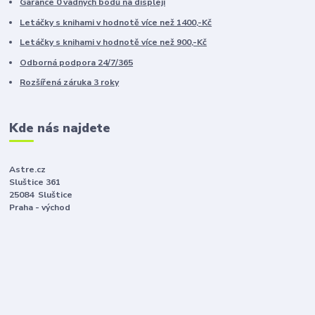
Garance 0 vadných bodů na displeji
Letáčky s knihami v hodnotě více než 1400,-Kč
Letáčky s knihami v hodnotě více než 900,-Kč
Odborná podpora 24/7/365
Rozšířená záruka 3 roky
Kde nás najdete
Astre.cz
Sluštice 361
25084 Sluštice
Praha - východ