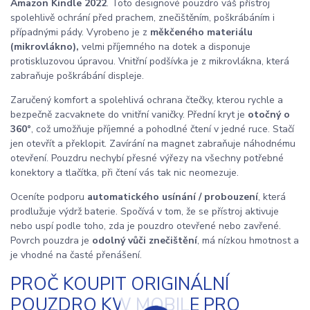
Amazon Kindle 2022
. Toto designové pouzdro váš přístroj
spolehlivě ochrání před prachem, znečištěním, poškrábáním i
případnými pády. Vyrobeno je z
měkčeného materiálu
(mikrovlákno),
velmi příjemného na dotek a disponuje
protiskluzovou úpravou. Vnitřní podšívka je z mikrovlákna, která
zabraňuje poškrábání displeje.
Zaručený komfort a spolehlivá ochrana čtečky, kterou rychle a
bezpečně zacvaknete do vnitřní vaničky. Přední kryt je
otočný o
360°
, což umožňuje příjemné a pohodlné čtení v jedné ruce. Stačí
jen otevřít a překlopit. Zavírání na magnet zabraňuje náhodnému
otevření. Pouzdru nechybí přesné výřezy na všechny potřebné
konektory a tlačítka, při čtení vás tak nic neomezuje.
Oceníte podporu
automatického usínání / probouzení
, která
prodlužuje výdrž baterie. Spočívá v tom, že se přístroj aktivuje
nebo uspí podle toho, zda je pouzdro otevřené nebo zavřené.
Povrch pouzdra je
odolný vůči znečištění
, má nízkou hmotnost a
je vhodné na časté přenášení.
PROČ KOUPIT ORIGINÁLNÍ
POUZDRO KW MOBILE PRO