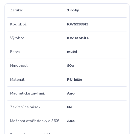
Záruka
3 roky
Kód zboží
KW5998913
Výrobce
KW Mobile
Barva
multi
Hmotnost
90g
Materiál
PU kůže
Magnetické zavírání
Ano
Zavírání na pásek
Ne
Možnost otočit desky o 360°
Ano