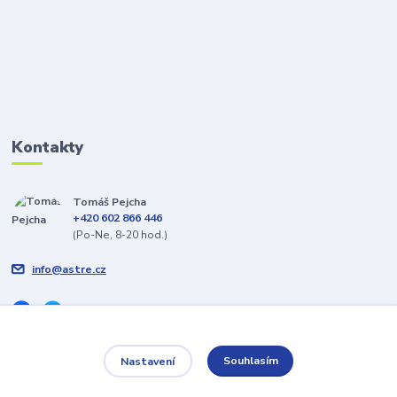
Kontakty
Tomáš Pejcha
+420 602 866 446
(Po-Ne, 8-20 hod.)
info@astre.cz
Souhlasím
Nastavení
Veškeré texty a popisy vytvořil Tomáš Pejcha - 2009-2026 © ASTRE.CZ