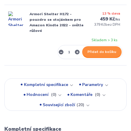
13 % sleva
Armori Shelter H172 -
459 Kč
/
ks
pouzdro se stojánkem pro
379 Kč
bez DPH
Amazon Kindle 2022 - světle
růžové
Skladem > 3 ks
Přidat do košíku
Kompletní specifikace
Parametry
Hodnocení
0
Komentáře
0
Související zboží
20
Kompletní specifikace