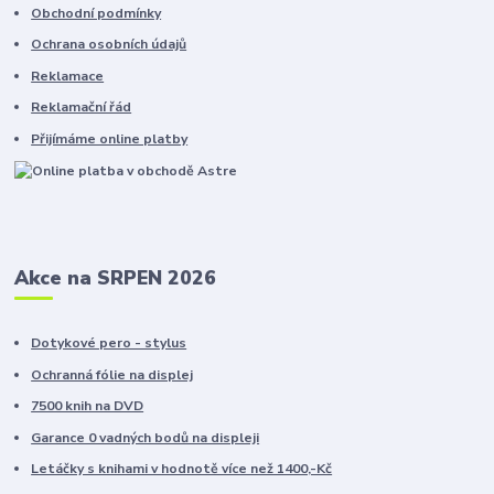
Obchodní podmínky
Ochrana osobních údajů
Reklamace
Reklamační řád
Přijímáme online platby
Akce na SRPEN 2026
Dotykové pero - stylus
Ochranná fólie na displej
7500 knih na DVD
Garance 0 vadných bodů na displeji
Letáčky s knihami v hodnotě více než 1400,-Kč