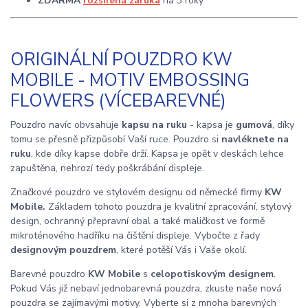
ZDARMA
rozšířená záruka
na 3 roky
ORIGINÁLNÍ POUZDRO KW
MOBILE - MOTIV EMBOSSING
FLOWERS (VÍCEBAREVNÉ)
Pouzdro navíc obvsahuje
kapsu na ruku
- kapsa je
gumová
, díky
tomu se přesně přizpůsobí Vaší ruce. Pouzdro si
navléknete na
ruku
, kde díky kapse dobře drží. Kapsa je opět v deskách lehce
zapuštěna, nehrozí tedy poškrábání displeje.
Značkové pouzdro ve stylovém designu od německé firmy
KW
Mobile.
Základem tohoto pouzdra je kvalitní zpracování, stylový
design, ochranný přepravní obal a také maličkost ve formě
mikroténového hadříku na čištění displeje. Vybočte z řady
designovým pouzdrem
, které potěší Vás i Vaše okolí.
Barevné pouzdro
KW Mobile
s
celopotiskovým designem
.
Pokud Vás již nebaví jednobarevná pouzdra, zkuste naše nová
pouzdra se zajímavými motivy. Vyberte si z mnoha barevných