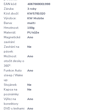
EAN kód:
4067668001998
Záruka:
3 roky
Kód zboží:
KW5781020
Výrobce:
KW Mobile
Barva:
multi
Hmotnost:
100g
Materiál:
PU kůže
Magnetické
Ano
zavírání:
Zavírání na
Ne
pásek:
Možnost
Ano
otočit desky o
360°:
Funkce Auto
Ano
sleep / Wake
up:
Stojánek:
Ne
Kapsa na
Ne
poznámky:
Výřez na
Ano
konektory:
DVD s knihami
Ano