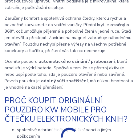
protiskluzovou úpravou. Vnitřní podšívka je z mikrovlákna, která
zabraňuje poškrábání displeje.
Zaručený komfort a spolehlivá ochrana čtečky, kterou rychle a
bezpečně zacvaknete do vnitřní vaničky. Přední kryt je
otočný o
360°
, což umožňuje příjemné a pohodlné čtení v jedné ruce. Stačí
jen otevřít a překlopit. Zavírání na magnet zabraňuje náhodnému
otevření. Pouzdru nechybí přesné výřezy na všechny potřebné
konektory a tlačítka, při čtení vás tak nic neomezuje.
Oceníte podporu
automatického usínání / probouzení
, která
prodlužuje výdrž baterie. Spočívá v tom, že se přístroj aktivuje
nebo uspí podle toho, zda je pouzdro otevřené nebo zavřené.
Povrch pouzdra je
odolný vůči znečištění
, má nízkou hmotnost a
je vhodné na časté přenášení.
PROČ KOUPIT ORIGINÁLNÍ
POUZDRO KW MOBILE PRO
ČTEČKU ELEKTRONICKÝCH KNIH?
spolehlivě ochrání čtečku před škrábanci a jiným
poškozením