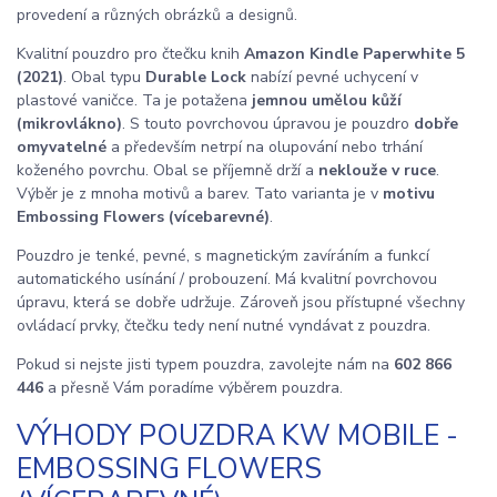
provedení a různých obrázků a designů.
Kvalitní pouzdro pro čtečku knih
Amazon Kindle Paperwhite 5
(2021)
. Obal typu
Durable Lock
nabízí pevné uchycení v
plastové vaničce. Ta je potažena
jemnou umělou kůží
(mikrovlákno)
. S touto povrchovou úpravou je pouzdro
dobře
omyvatelné
a především netrpí na olupování nebo trhání
koženého povrchu. Obal se příjemně drží a
neklouže v ruce
.
Výběr je z mnoha motivů a barev. Tato varianta je v
motivu
Embossing Flowers (vícebarevné)
.
Pouzdro je tenké, pevné, s magnetickým zavíráním a funkcí
automatického usínání / probouzení. Má kvalitní povrchovou
úpravu, která se dobře udržuje. Zároveň jsou přístupné všechny
ovládací prvky, čtečku tedy není nutné vyndávat z pouzdra.
Pokud si nejste jisti typem pouzdra, zavolejte nám na
602 866
446
a přesně Vám poradíme výběrem pouzdra.
VÝHODY POUZDRA KW MOBILE -
EMBOSSING FLOWERS