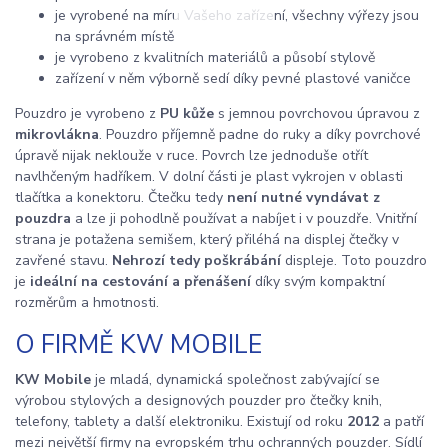
je vyrobené na míru Vašeho zařízení, všechny výřezy jsou
na správném místě
je vyrobeno z kvalitních materiálů a působí stylově
zařízení v něm výborně sedí díky pevné plastové vaničce
Pouzdro je vyrobeno z
PU kůže
s jemnou povrchovou úpravou z
mikrovlákna
. Pouzdro příjemně padne do ruky a díky povrchové
úpravě nijak neklouže v ruce. Povrch lze jednoduše otřít
navlhčeným hadříkem. V dolní části je plast vykrojen v oblasti
tlačítka a konektoru. Čtečku tedy
není nutné vyndávat z
pouzdra
a lze ji pohodlně používat a nabíjet i v pouzdře. Vnitřní
strana je potažena semišem, který přiléhá na displej čtečky v
zavřené stavu.
Nehrozí tedy poškrábání
displeje. Toto pouzdro
je
ideální na cestování a přenášení
díky svým kompaktní
rozměrům a hmotnosti.
O FIRMĚ KW MOBILE
KW Mobile
je mladá, dynamická společnost zabývající se
výrobou stylových a designových pouzder pro čtečky knih,
telefony, tablety a další elektroniku. Existují od roku
2012
a patří
mezi největší firmy na evropském trhu ochranných pouzder. Sídlí