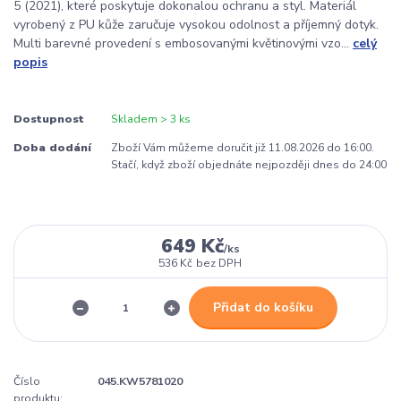
5 (2021), které poskytuje dokonalou ochranu a styl. Materiál
vyrobený z PU kůže zaručuje vysokou odolnost a příjemný dotyk.
Multi barevné provedení s embosovanými květinovými vzo...
celý
popis
Dostupnost
Skladem > 3 ks
Doba dodání
Zboží Vám můžeme doručit již 11.08.2026 do 16:00.
Stačí, když zboží objednáte nejpozději dnes do 24:00
649 Kč
/
ks
536 Kč
bez DPH
Přidat do košíku
Číslo
045.KW5781020
produktu: