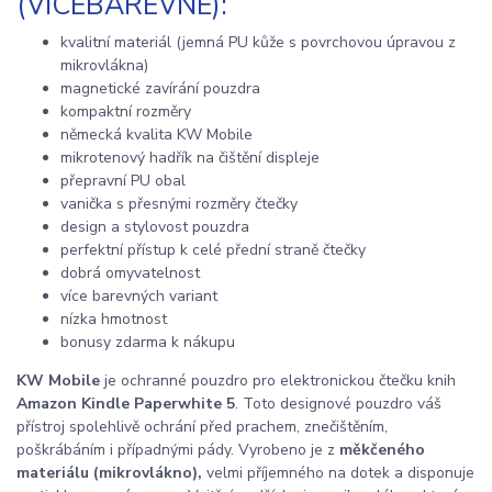
(VÍCEBAREVNÉ):
kvalitní materiál (jemná PU kůže s povrchovou úpravou z
mikrovlákna)
magnetické zavírání pouzdra
kompaktní rozměry
německá kvalita KW Mobile
mikrotenový hadřík na čištění displeje
přepravní PU obal
vanička s přesnými rozměry čtečky
design a stylovost pouzdra
perfektní přístup k celé přední straně čtečky
dobrá omyvatelnost
více barevných variant
nízka hmotnost
bonusy zdarma k nákupu
KW Mobile
je ochranné pouzdro pro elektronickou čtečku knih
Amazon Kindle Paperwhite 5
. Toto designové pouzdro váš
přístroj spolehlivě ochrání před prachem, znečištěním,
poškrábáním i případnými pády. Vyrobeno je z
měkčeného
materiálu (mikrovlákno),
velmi příjemného na dotek a disponuje