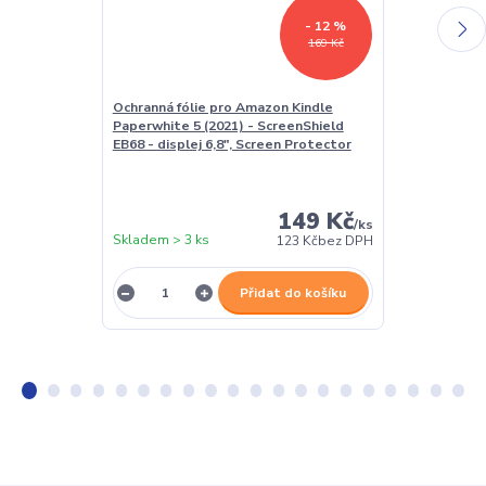
- 12 %
169 Kč
Ochranná fólie pro Amazon Kindle
USB síťový ad
Paperwhite 5 (2021) - ScreenShield
Univerzální na
EB68 - displej 6,8", Screen Protector
149 Kč
/
ks
Skladem > 3 ks
Skladem > 3 k
123 Kč
bez DPH
Přidat do košíku