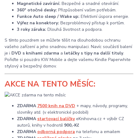
Magnetické zavírání:
Bezpečné a snadné otevírání.
360° otočné desky:
Přizpůsobení vašim potřebám.
Funkce Auto sleep / Wake up:
Efektivní úspora energie.
Výřez na konektory:
Bezproblémový přístup k portům.
3 roky záruka:
Dlouhá životnost a podpora.
S tímto pouzdrem se můžete těšit na dlouhodobou ochranu
vašeho zařízení a jeho snadnou manipulaci. Navíc součástí balení
je i
DVD s knihami zdarma
a
letáčky s tipy na další tituly
.
Pořiďte si pouzdro KW Mobile a dejte vašemu Kindle Paperwhite
stylový a bezpečný domov.
AKCE
NA TENTO MĚSÍC:
ZDARMA
7500 knih na DVD
+ mapy, návody, programy,
slovníky atd. (v elektronické podobě)
ZDARMA
startovací balíčky
eKnihovna.cz + výběr CZ
autorů, knihy v hodnotě
900,-Kč
ZDARMA
odborná podpora
na telefonu a emailem