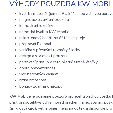
VÝHODY POUZDRA KW MOBILE
kvalitní materiál (jemná PU kůže s povrchovou úprav
magnetické zavírání pouzdra
kompaktní rozměry
německá kvalita KW Mobile
mikrotenový hadřík na čištění displeje
přepravní PU obal
vanička s přesnými rozměry čtečky
design a stylovost pouzdra
perfektní přístup k celé přední straně čtečky
dobrá omyvatelnost
více barevných variant
nízka hmotnost
bonusy zdarma k nákupu
KW Mobile
je ochranné pouzdro pro elektronickou čtečku 
přístroj spolehlivě ochrání před prachem, znečištěním, poš
(mikrovlákno),
velmi příjemného na dotek a disponuje prot