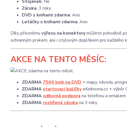
Stojánek
: Ne
Záruka
: 3 roky
DVD s knihami zdarma
: Ano
Letáčky s knihami zdarma
: Ano
Díky přesnému
výřezu na konektory
můžete pohodlně pou
ochranným prvkem, ale i stylovým doplňkem pro každého k
AKCE
NA TENTO MĚSÍC:
ZDARMA
7500 knih na DVD
+ mapy, návody, progra
ZDARMA
startovací balíčky
eKnihovna.cz + výběr 
ZDARMA
odborná podpora
na telefonu a emailem
ZDARMA
rozšířená záruka
na 3 roky