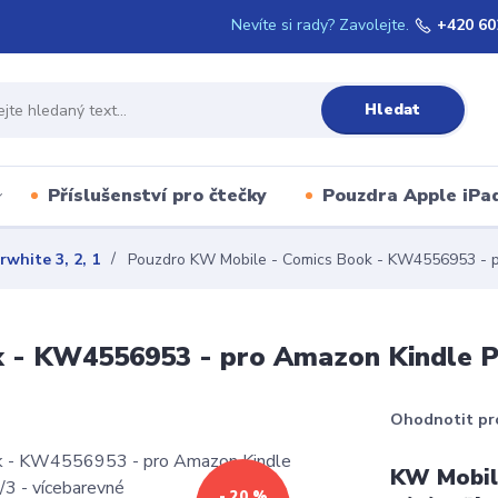
Nevíte si rady? Zavolejte.
+420 60
Hledat
Příslušenství pro čtečky
Pouzdra Apple iPa
white 3, 2, 1
Pouzdro KW Mobile - Comics Book - KW4556953 - pr
 - KW4556953 - pro Amazon Kindle Pa
Ohodnotit pr
KW Mobil
- 20 %