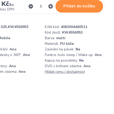
 Kč
/
ks
Přidat do košíku
bez DPH
025.KW4556953
EAN kód:
4063004460511
Kód zboží:
KW4556953
obile
Barva:
multi
Materiál:
PU kůže
rání:
Ano
Zavírání na pásek:
Ne
 desky o 360°:
Ano
Funkce Auto sleep / Wake up:
Ano
Kapsa na poznámky:
Ne
tory:
Ano
DVD s knihami zdarma:
Ano
ami zdarma:
Ano
Hlídat cenu / dostupnost