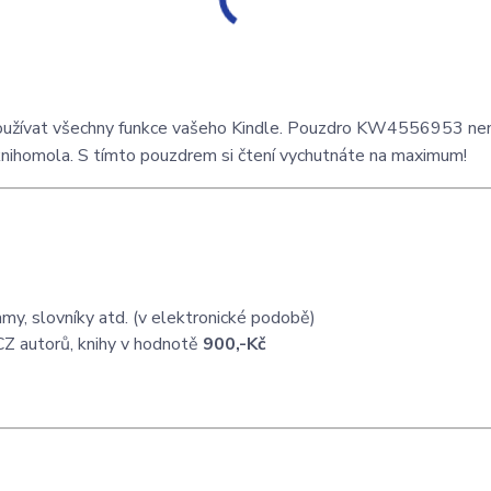
žívat všechny funkce vašeho Kindle. Pouzdro KW4556953 nen
nihomola. S tímto pouzdrem si čtení vychutnáte na maximum!
my, slovníky atd. (v elektronické podobě)
CZ autorů, knihy v hodnotě
900,-Kč