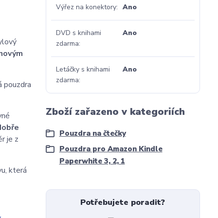
Výřez na konektory
Ano
DVD s knihami
Ano
ylový
zdarma
gnovým
Letáčky s knihami
Ano
zdarma
á pouzdra
Zboží zařazeno v kategoriích
vné
obře
Pouzdra na čtečky
r je z
Pouzdra pro Amazon Kindle
Paperwhite 3, 2, 1
u, která
Potřebujete poradit?