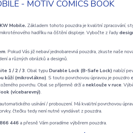
BILE - MOTIV COMICS BOOK
KW Mobile.
Základem tohoto pouzdra je kvalitní zpracování, st
mikroténového hadříku na čištění displeje. Vybočte z řady
desi
nem
. Pokud Vás již nebaví jednobarevná pouzdra, zkuste naše nov
ení a různých obrázků a designů.
e 1 / 2 / 3
. Obal typu
Durable Lock (B-Safe Lock)
nabízí pe
u kůží (mikrovlákno)
. S touto povrchovou úpravou je pouzdro
d
koženého povrchu. Obal se příjemně drží a
neklouže v ruce
. Výbě
ook (vícebarevný)
.
automatického usínání / probouzení. Má kvalitní povrchovou úprav
prvky, čtečku tedy není nutné vyndávat z pouzdra.
 866 446
a přesně Vám poradíme výběrem pouzdra.