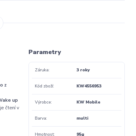
Parametry
Záruka
3 roky
o z
Kód zboží
KW4556953
Wake up
Výrobce
KW Mobile
je čtení v
Barva
multi
Hmotnost
95g