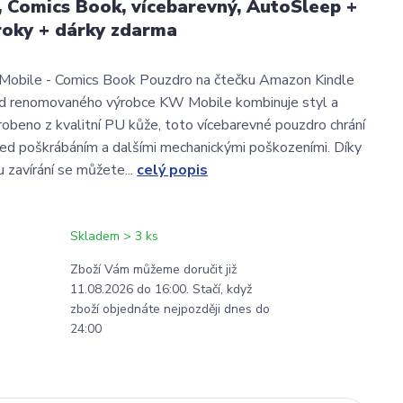
ip, Comics Book, vícebarevný, AutoSleep +
roky + dárky zdarma
obile - Comics Book Pouzdro na čtečku Amazon Kindle
d renomovaného výrobce KW Mobile kombinuje styl a
robeno z kvalitní PU kůže, toto vícebarevné pouzdro chrání
řed poškrábáním a dalšími mechanickými poškozeními. Díky
zavírání se můžete...
celý popis
Skladem > 3 ks
Zboží Vám můžeme doručit již
11.08.2026 do 16:00. Stačí, když
zboží objednáte nejpozději dnes do
24:00