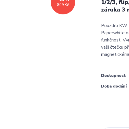
1/2/3, fl
809 Kč
záruka 3 
Pouzdro KW M
Paperwhite o
funkčnost. Vy
vaši čtečku p
magnetickému 
Dostupnost
Doba dodání