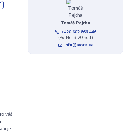
)
Tomáš Pejcha
+420 602 866 446
(Po-Ne, 8-20 hod.)
info@astre.cz
ro váš
u
raňuje