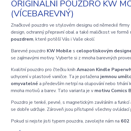
ORIGINÁLNÍ POUZDRO KW MO
(VÍCEBAREVNÝ)
Značkové pouzdro ve stylovém designu od německé firmy
design, ochranný přepravní obal a také maličkost ve formě 
pouzdrem
, které potěší Vás i Vaše okolí.
Barevné pouzdro
KW Mobile
s
celopotiskovým desig
se zajímavými motivy. Vyberte si z mnoha barevných proved
Kvalitní pouzdro pro čtečku knih
Amazon Kindle Paperwhit
uchycení v plastové vaničce. Ta je potažena
jemnou umělo
omyvatelné
a především netrpí na olupování nebo trhání 
mnoha motivů a barev. Tato varianta je v
motivu Comics B
Pouzdro je tenké, pevné, s magnetickým zavíráním a funkcí 
se dobře udržuje. Zároveň jsou přístupné všechny ovládací 
Pokud si nejste jisti typem pouzdra, zavolejte nám na
602