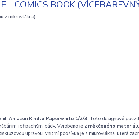
 - COMICS BOOK (VÍCEBAREVNÝ
ou z mikrovlákna)
knih
Amazon Kindle Paperwhite 1/2/3
. Toto designové pouzd
krábáním i případnými pády. Vyrobeno je z
měkčeného materiál
iskluzovou úpravou. Vnitřní podšívka je z mikrovlákna, která zab