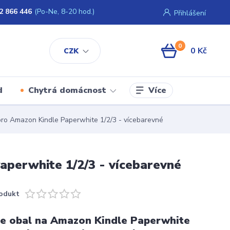
2 866 446
(Po-Ne, 8-20 hod.)
Přihlášení
0
0 Kč
CZK
Více
d
Chytrá domácnost
o Amazon Kindle Paperwhite 1/2/3 - vícebarevné
perwhite 1/2/3 - vícebarevné
odukt
e obal na Amazon Kindle Paperwhite