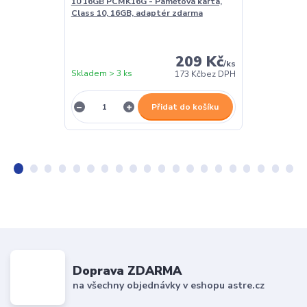
10 16GB PCMK16G - Paměťová karta,
kloubová, pro
Class 10, 16GB, adaptér zdarma
209 Kč
/
ks
Skladem > 3 ks
Skladem > 3 k
173 Kč
bez DPH
Přidat do košíku
Doprava ZDARMA
na všechny objednávky v eshopu astre.cz