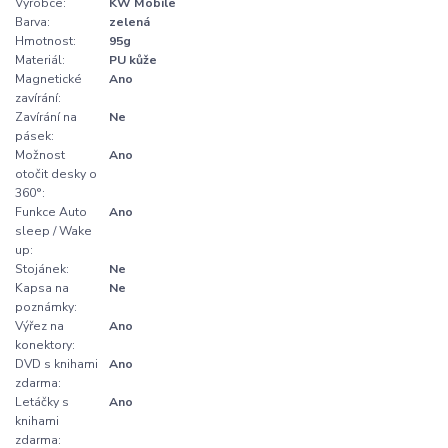
Výrobce:
KW Mobile
Barva:
zelená
Hmotnost:
95g
Materiál:
PU kůže
Magnetické
Ano
zavírání:
Zavírání na
Ne
pásek:
Možnost
Ano
otočit desky o
360°:
Funkce Auto
Ano
sleep / Wake
up:
Stojánek:
Ne
Kapsa na
Ne
poznámky:
Výřez na
Ano
konektory:
DVD s knihami
Ano
zdarma:
Letáčky s
Ano
knihami
zdarma: