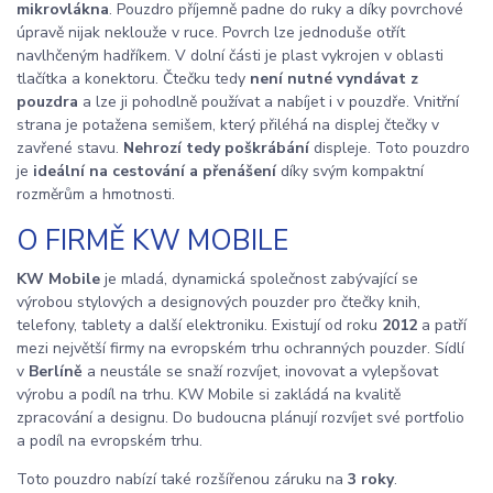
mikrovlákna
. Pouzdro příjemně padne do ruky a díky povrchové
úpravě nijak neklouže v ruce. Povrch lze jednoduše otřít
navlhčeným hadříkem. V dolní části je plast vykrojen v oblasti
tlačítka a konektoru. Čtečku tedy
není nutné vyndávat z
pouzdra
a lze ji pohodlně používat a nabíjet i v pouzdře. Vnitřní
strana je potažena semišem, který přiléhá na displej čtečky v
zavřené stavu.
Nehrozí tedy poškrábání
displeje. Toto pouzdro
je
ideální na cestování a přenášení
díky svým kompaktní
rozměrům a hmotnosti.
O FIRMĚ KW MOBILE
KW Mobile
je mladá, dynamická společnost zabývající se
výrobou stylových a designových pouzder pro čtečky knih,
telefony, tablety a další elektroniku. Existují od roku
2012
a patří
mezi největší firmy na evropském trhu ochranných pouzder. Sídlí
v
Berlíně
a neustále se snaží rozvíjet, inovovat a vylepšovat
výrobu a podíl na trhu. KW Mobile si zakládá na kvalitě
zpracování a designu. Do budoucna plánují rozvíjet své portfolio
a podíl na evropském trhu.
Toto pouzdro nabízí také rozšířenou záruku na
3 roky
.