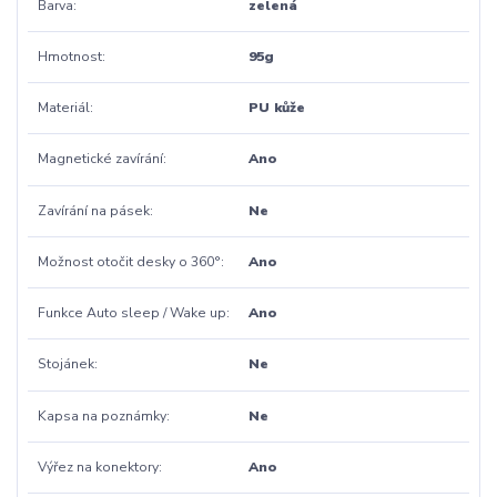
Barva
zelená
Hmotnost
95g
Materiál
PU kůže
Magnetické zavírání
Ano
Zavírání na pásek
Ne
Možnost otočit desky o 360°
Ano
Funkce Auto sleep / Wake up
Ano
Stojánek
Ne
Kapsa na poznámky
Ne
Výřez na konektory
Ano