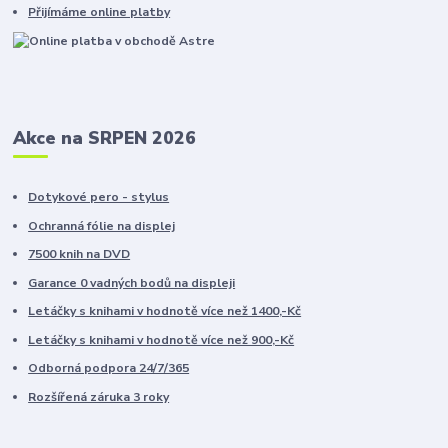
Přijímáme online platby
Akce na SRPEN 2026
Dotykové pero - stylus
Ochranná fólie na displej
7500 knih na DVD
Garance 0 vadných bodů na displeji
Letáčky s knihami v hodnotě více než 1400,-Kč
Letáčky s knihami v hodnotě více než 900,-Kč
Odborná podpora 24/7/365
Rozšířená záruka 3 roky