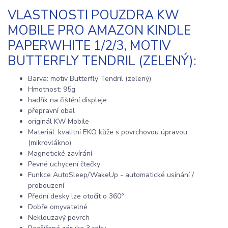
VLASTNOSTI POUZDRA KW
MOBILE PRO AMAZON KINDLE
PAPERWHITE 1/2/3, MOTIV
BUTTERFLY TENDRIL (ZELENÝ):
Barva: motiv Butterfly Tendril (zelený)
Hmotnost: 95g
hadřík na čištění displeje
přepravní obal
originál KW Mobile
Materiál: kvalitní EKO kůže s povrchovou úpravou
(mikrovlákno)
Magnetické zavírání
Pevné uchycení čtečky
Funkce AutoSleep/WakeUp - automatické usínání /
probouzení
Přední desky lze otočit o 360°
Dobře omyvatelné
Neklouzavý povrch