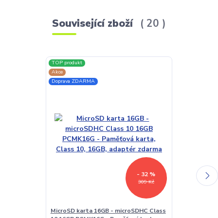
Související zboží
20
TOP produkt
TOP produkt
Akce
Akce
Doprava ZDARMA
Doprava ZDAR
- 32 %
309 Kč
MicroSD karta 16GB - microSDHC Class
LED lampička 