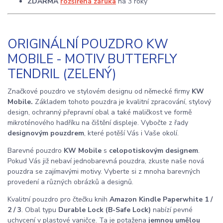
ZDARMA
rozšířená záruka
na 3 roky
ORIGINÁLNÍ POUZDRO KW
MOBILE - MOTIV BUTTERFLY
TENDRIL (ZELENÝ)
Značkové pouzdro ve stylovém designu od německé firmy
KW
Mobile.
Základem tohoto pouzdra je kvalitní zpracování, stylový
design, ochranný přepravní obal a také maličkost ve formě
mikroténového hadříku na čištění displeje. Vybočte z řady
designovým pouzdrem
, které potěší Vás i Vaše okolí.
Barevné pouzdro
KW Mobile
s
celopotiskovým designem
.
Pokud Vás již nebaví jednobarevná pouzdra, zkuste naše nová
pouzdra se zajímavými motivy. Vyberte si z mnoha barevných
provedení a různých obrázků a designů.
Kvalitní pouzdro pro čtečku knih
Amazon Kindle Paperwhite 1 /
2 / 3
. Obal typu
Durable Lock (B-Safe Lock)
nabízí pevné
uchycení v plastové vaničce. Ta je potažena
jemnou umělou