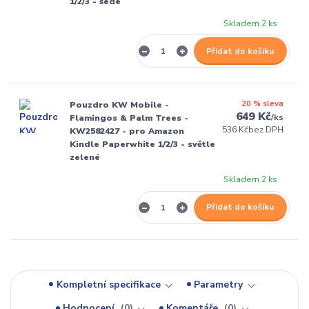
1/2/3 - šedé
Skladem 2 ks
Přidat do košíku
20 % sleva
Pouzdro KW Mobile -
649 Kč
/
ks
Flamingos & Palm Trees -
536 Kč
bez DPH
KW2582427 - pro Amazon
Kindle Paperwhite 1/2/3 - světle
zelené
Skladem 2 ks
Přidat do košíku
Kompletní specifikace
Parametry
Hodnocení
0
Komentáře
0