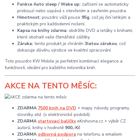
Funkce Auto sleep / Wake up:
zařízení se automaticky
probouzí nebo uspává s otevřením a zavřením pouzdra.
Hmotnost:
pouzdro váží pouze
95g
, což jej činí lehkým a
praktickým pro každodenní nošení.
Kapsa na knihy zdarma:
obdržíte DVD a letáky s knihami,
které obohatí vaše čtenářské zážitky.
Záruka:
tento produkt je chráněn
3letou zárukou
, což
dokazuje důvěru výrobce ve kvalitní zpracování.
Toto pouzdro KW Mobile je perfektní kombinací elegance a
funkčnosti, ideální pro každého milovníka knih.
AKCE
NA TENTO MĚSÍC:
ZDARMA
7500 knih na DVD
+ mapy, návody, programy,
slovníky atd. (v elektronické podobě)
ZDARMA
startovací balíčky
eKnihovna.cz + výběr CZ
autorů, knihy v hodnotě
900,-Kč
ZDARMA
odborná podpora
na telefonu a emailem