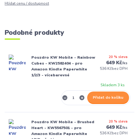
Hlídat cenu / dostupnost
Podobné produkty
20 % sleva
Pouzdro KW Mobile - Rainbow
649 Kč
/
ks
Cubes - KW2582404 - pro
536 Kč
bez DPH
Amazon Kindle Paperwhite
1/2/3 - vícebarevné
Skladem 3 ks
Přidat do košíku
20 % sleva
Pouzdro KW Mobile - Brushed
649 Kč
/
ks
Heart - KW5567501 - pro
536 Kč
bez DPH
Amazon Kindle Paperwhite