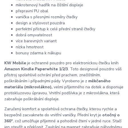
mikrotenový hadřík na čištění displeje
přepravní PU obal
vanička s přesnými rozměry čtečky
design a stylovost pouzdra
perfektní přístup k celé přední straně čtečky
dobrá omyvatelnost
více barevných variant
nízka hmotnost
bonusy zdarma k nákupu
KW Mobile
je ochranné pouzdro pro elektronickou čtečku knih
Amazon Kindle Paperwhite 1/2/3
. Toto designové pouzdro váš
přístroj spolehlivě ochrání před prachem, znečištěním,
poškrábáním i případnými pády. Vyrobeno je z
měkčeného
materiálu (mikrovlákno),
velmi příjemného na dotek a disponuje
protiskluzovou úpravou. Vnitřní podšívka je z mikrovlákna, která
zabraňuje poškrábání displeje.
Zaručený komfort a spolehlivá ochrana čtečky, kterou rychle a
bezpečně zacvaknete do vnitřní vaničky. Přední kryt je
otočný o
360°
, což umožňuje příjemné a pohodlné čtení v jedné ruce. Stačí
jen otevřít a překlopit. Zavírání na magnet zabraňuje náhodnému