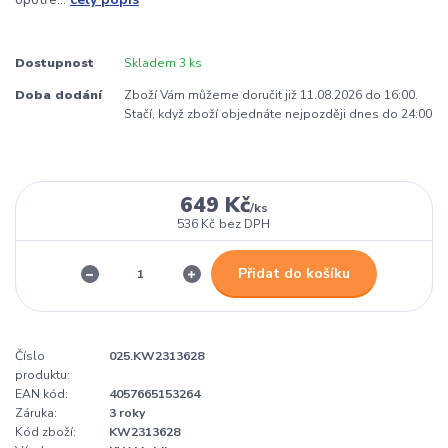
Dostupnost
Skladem 3 ks
Doba dodání
Zboží Vám můžeme doručit již 11.08.2026 do 16:00.
Stačí, když zboží objednáte nejpozději dnes do 24:00
649 Kč
/
ks
536 Kč
bez DPH
Přidat do košíku
Číslo
025.KW2313628
produktu:
EAN kód:
4057665153264
Záruka:
3 roky
Kód zboží:
KW2313628