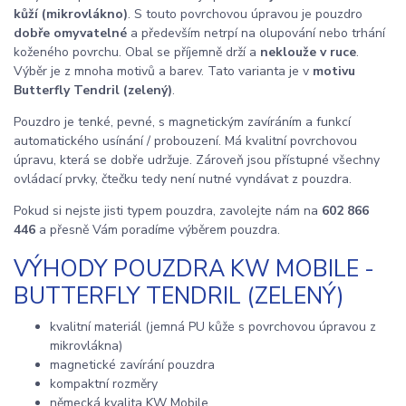
kůží (mikrovlákno)
. S touto povrchovou úpravou je pouzdro
dobře omyvatelné
a především netrpí na olupování nebo trhání
koženého povrchu. Obal se příjemně drží a
neklouže v ruce
.
Výběr je z mnoha motivů a barev. Tato varianta je v
motivu
Butterfly Tendril (zelený)
.
Pouzdro je tenké, pevné, s magnetickým zavíráním a funkcí
automatického usínání / probouzení. Má kvalitní povrchovou
úpravu, která se dobře udržuje. Zároveň jsou přístupné všechny
ovládací prvky, čtečku tedy není nutné vyndávat z pouzdra.
Pokud si nejste jisti typem pouzdra, zavolejte nám na
602 866
446
a přesně Vám poradíme výběrem pouzdra.
VÝHODY POUZDRA KW MOBILE -
BUTTERFLY TENDRIL (ZELENÝ)
kvalitní materiál (jemná PU kůže s povrchovou úpravou z
mikrovlákna)
magnetické zavírání pouzdra
kompaktní rozměry
německá kvalita KW Mobile