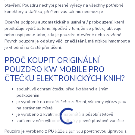
otevření. Pouzdru nechybí přesné výřezy na všechny potřebné
konektory a tlačítka, při čtení vás tak nic neomezuje.
Oceníte podporu
automatického usínání / probouzení
, která
prodlužuje výdrž baterie. Spočívá v tom, že se přístroj aktivuje
nebo uspí podle toho, zda je pouzdro otevřené nebo zavřené.
Povrch pouzdra je
odolný vůči znečištění
, má nízkou hmotnost a
je vhodné na časté přenášení.
PROČ KOUPIT ORIGINÁLNÍ
POUZDRO KW MOBILE PRO
ČTEČKU ELEKTRONICKÝCH KNIH?
spolehlivě ochrání čtečku před škrábanci a jiným
poškozením
je vyrobené na míru Vašeho zařízení, všechny výřezy jsou
na správném místě
je vyrobeno z kvalitních materiálů a působí stylově
zařízení v něm výborně sedí díky pevné plastové vaničce
Pouzdro je vyrobeno z
PU kůže
s jemnou povrchovou úpravou z