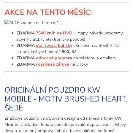
AKCE
NA TENTO MĚSÍC:
ZDARMA
7500 knih na DVD
+ mapy, návody, programy,
slovníky atd. (v elektronické podobě)
ZDARMA
startovací balíčky
eKnihovna.cz + výběr CZ
autorů, knihy v hodnotě
900,-Kč
ZDARMA
odborná podpora
na telefonu a emailem
ZDARMA
rozšířená záruka
na 3 roky
ORIGINÁLNÍ POUZDRO KW
MOBILE - MOTIV BRUSHED HEART,
ŠEDÉ
Značkové pouzdro ve stylovém designu od německé firmy
KW
Mobile.
Základem tohoto pouzdra je kvalitní zpracování, stylový
design, ochranný přepravní obal a také maličkost ve formě