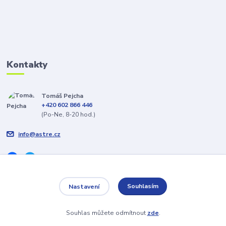
Kontakty
Tomáš Pejcha
+420 602 866 446
(Po-Ne, 8-20 hod.)
info@astre.cz
Souhlasím
Nastavení
Veškeré texty a popisy vytvořil Tomáš Pejcha - 2009-2026 © ASTRE.CZ
Souhlas můžete odmítnout
zde
.
Vytvořeno na
Eshop-rychle.cz