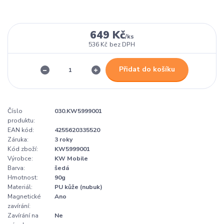
649 Kč
/
ks
536 Kč
bez DPH
Přidat do košíku
Číslo
030.KW5999001
produktu:
EAN kód:
4255620335520
Záruka:
3 roky
Kód zboží:
KW5999001
Výrobce:
KW Mobile
Barva:
šedá
Hmotnost:
90g
Materiál:
PU kůže (nubuk)
Magnetické
Ano
zavírání:
Zavírání na
Ne