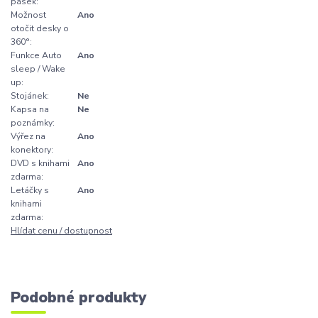
pásek:
Možnost
Ano
otočit desky o
360°:
Funkce Auto
Ano
sleep / Wake
up:
Stojánek:
Ne
Kapsa na
Ne
poznámky:
Výřez na
Ano
konektory:
DVD s knihami
Ano
zdarma:
Letáčky s
Ano
knihami
zdarma:
Hlídat cenu / dostupnost
Podobné produkty