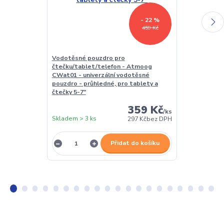
- 22 %
459 Kč
Vodotěsné pouzdro pro
Stojánek na č
čtečku/tablet/telefon - Atmoog
BL01 - poloho
CWat01 - univerzální vodotěsné
čtečku / table
pouzdro - průhledné, pro tablety a
polstrováním
čtečky 5-7"
359 Kč
/
ks
Skladem > 3 ks
Skladem > 3 k
297 Kč
bez DPH
Přidat do košíku