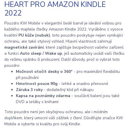
HEART PRO AMAZON KINDLE
2022
Pouzdro KW Mobile v elegantní šedé barvě je ideální volbou pro
každého majitele čtečky Amazon Kindle 2022. Vyráběno z vysoce
kvalitní
PU kůže (nubuk)
, toto pouzdro poskytuje nejen vynikající
ochranu, ale také stylový vzhled. Hlavní vlastnosti zahrnují
magnetické zavírání
, které zajišťuje bezpečnost vašeho zařízení,
a funkci
Auto sleep / Wake up
, jež automaticky uvádí vaši čtečku
do režimu spánku či probuzení. Další důvody, proč si vybrat toto
pouzdro:
Možnost otočit desky o 360°
- pro maximální flexibilitu
při používání
Hmotnost pouze 90g
- lehké a snadno přenosné
Záruka 3 roky
- dodatečný klid při nákupu
Kapsa na poznámky zdarma
- součástí balení jsou také
DVD a letáky s knihami
Toto pouzdro není jen obyčejnou ochranou, ale i módním
doplňkem, který umocní váš zážitek z čtení. Důvěřujte značce KW
Mobile a vyberte si kvalitu pro svůj Kindle.