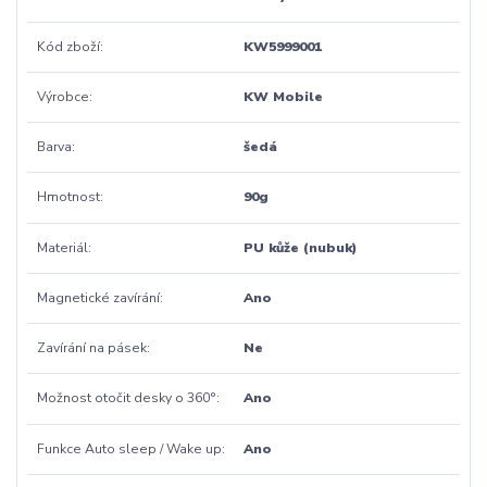
Kód zboží
KW5999001
Výrobce
KW Mobile
Barva
šedá
Hmotnost
90g
Materiál
PU kůže (nubuk)
Magnetické zavírání
Ano
Zavírání na pásek
Ne
Možnost otočit desky o 360°
Ano
Funkce Auto sleep / Wake up
Ano