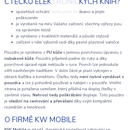
ČTEČKU ELEKTRONICKÝCH KNIH?
spolehlivě ochrání čtečku před škrábanci a jiným
poškozením
je vyrobené na míru Vašeho zařízení, všechny výřezy jsou
na správném místě
je vyrobeno z kvalitních materiálů a působí stylově
zařízení v něm výborně sedí díky pevné plastové vaničce
Pouzdro je vyrobeno z
PU kůže
s jemnou povrchovou úpravou z
nubukové kůže
. Pouzdro příjemně padne do ruky a díky
povrchové úpravě nijak neklouže v ruce. Povrch lze jednoduše
otřít navlhčeným hadříkem. V dolní části je plast vykrojen v
oblasti tlačítka a konektoru. Čtečku tedy
není nutné vyndávat z
pouzdra
a lze ji pohodlně používat a nabíjet i v pouzdře. Vnitřní
strana je potažena semišem, který přiléhá na displej čtečky v
zavřené stavu.
Nehrozí tedy poškrábání
displeje. Toto pouzdro
je
ideální na cestování a přenášení
díky svým kompaktní
rozměrům a hmotnosti.
O FIRMĚ KW MOBILE
KW Mobile
je mladá, dynamická společnost zabývající se