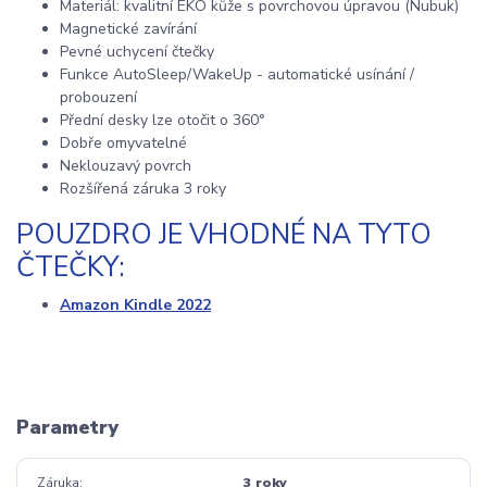
Materiál: kvalitní EKO kůže s povrchovou úpravou (Nubuk)
Magnetické zavírání
Pevné uchycení čtečky
Funkce AutoSleep/WakeUp - automatické usínání /
probouzení
Přední desky lze otočit o 360°
Dobře omyvatelné
Neklouzavý povrch
Rozšířená záruka 3 roky
POUZDRO JE VHODNÉ NA TYTO
ČTEČKY:
Amazon Kindle 2022
Parametry
Záruka
3 roky