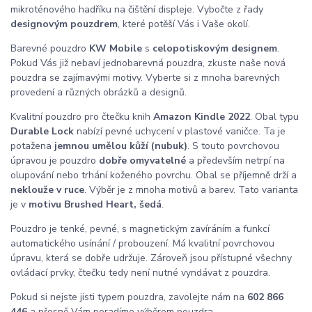
mikroténového hadříku na čištění displeje. Vybočte z řady
designovým pouzdrem
, které potěší Vás i Vaše okolí.
Barevné pouzdro
KW Mobile
s
celopotiskovým designem
.
Pokud Vás již nebaví jednobarevná pouzdra, zkuste naše nová
pouzdra se zajímavými motivy. Vyberte si z mnoha barevných
provedení a různých obrázků a designů.
Kvalitní pouzdro pro čtečku knih
Amazon Kindle 2022
. Obal typu
Durable Lock
nabízí pevné uchycení v plastové vaničce. Ta je
potažena
jemnou umělou kůží (nubuk)
. S touto povrchovou
úpravou je pouzdro
dobře omyvatelné
a především netrpí na
olupování nebo trhání koženého povrchu. Obal se příjemně drží a
neklouže v ruce
. Výběr je z mnoha motivů a barev. Tato varianta
je v
motivu Brushed Heart, šedá
.
Pouzdro je tenké, pevné, s magnetickým zavíráním a funkcí
automatického usínání / probouzení. Má kvalitní povrchovou
úpravu, která se dobře udržuje. Zároveň jsou přístupné všechny
ovládací prvky, čtečku tedy není nutné vyndávat z pouzdra.
Pokud si nejste jisti typem pouzdra, zavolejte nám na
602 866
446
a přesně Vám poradíme výběrem pouzdra.