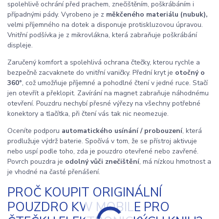
spolehlivě ochrání před prachem, znečištěním, poškrábáním i
případnými pády. Vyrobeno je z
měkčeného materiálu (nubuk),
velmi příjemného na dotek a disponuje protiskluzovou úpravou.
Vnitřní podšívka je z mikrovlákna, která zabraňuje poškrábání
displeje.
Zaručený komfort a spolehlivá ochrana čtečky, kterou rychle a
bezpečně zacvaknete do vnitřní vaničky. Přední kryt je
otočný o
360°
, což umožňuje příjemné a pohodlné čtení v jedné ruce. Stačí
jen otevřít a překlopit. Zavírání na magnet zabraňuje náhodnému
otevření. Pouzdru nechybí přesné výřezy na všechny potřebné
konektory a tlačítka, při čtení vás tak nic neomezuje.
Oceníte podporu
automatického usínání / probouzení
, která
prodlužuje výdrž baterie. Spočívá v tom, že se přístroj aktivuje
nebo uspí podle toho, zda je pouzdro otevřené nebo zavřené.
Povrch pouzdra je
odolný vůči znečištění
, má nízkou hmotnost a
je vhodné na časté přenášení.
PROČ KOUPIT ORIGINÁLNÍ
POUZDRO KW MOBILE PRO