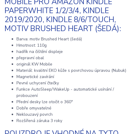
MOBILE PRO AMAZON KINDLE
PAPERWHITE 1/2/3/4, KINDLE
2019/2020, KINDLE 8/6/TOUCH,
MOTIV BRUSHED HEART (ŠEDÁ):
Barva: motiv Brushed Heart (šedá)
Hmotnost: 110g
hadřík na čištění displeje
přepravní obal
originál KW Mobile
Materiál: kvalitní EKO kůže s povrchovou úpravou (Nubuk)
Magnetické zavírání
Pevné uchycení čtečky
Funkce AutoSleep/WakeUp - automatické usínání /
probouzení
Přední desky lze otočit o 360°
Dobře omyvatelné
Neklouzavý povrch
Rozšířená záruka 3 roky
POUZDRO JE VHODNÉ NA TYTO