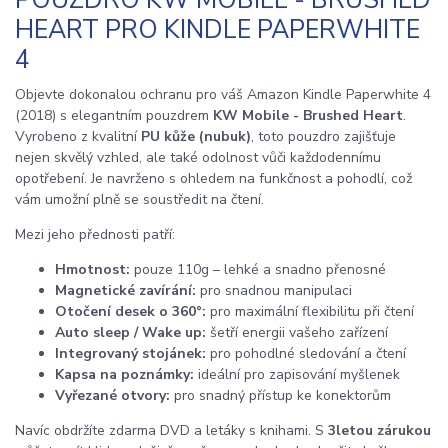
POUZDRO KW MOBILE - BRUSHED
HEART PRO KINDLE PAPERWHITE
4
Objevte dokonalou ochranu pro váš Amazon Kindle Paperwhite 4
(2018) s elegantním pouzdrem
KW Mobile - Brushed Heart
.
Vyrobeno z kvalitní
PU kůže (nubuk)
, toto pouzdro zajišťuje
nejen skvělý vzhled, ale také odolnost vůči každodennímu
opotřebení. Je navrženo s ohledem na funkčnost a pohodlí, což
vám umožní plně se soustředit na čtení.
Mezi jeho přednosti patří:
Hmotnost:
pouze 110g – lehké a snadno přenosné
Magnetické zavírání:
pro snadnou manipulaci
Otočení desek o 360°:
pro maximální flexibilitu při čtení
Auto sleep / Wake up:
šetří energii vašeho zařízení
Integrovaný stojánek:
pro pohodlné sledování a čtení
Kapsa na poznámky:
ideální pro zapisování myšlenek
Vyřezané otvory:
pro snadný přístup ke konektorům
Navíc obdržíte zdarma DVD a letáky s knihami. S
3letou zárukou