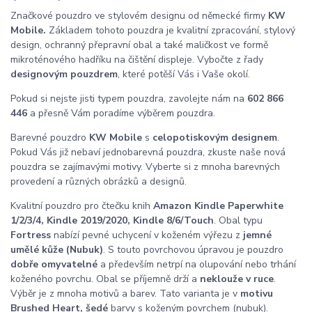
Značkové pouzdro ve stylovém designu od německé firmy
KW
Mobile.
Základem tohoto pouzdra je kvalitní zpracování, stylový
design, ochranný přepravní obal a také maličkost ve formě
mikroténového hadříku na čištění displeje. Vybočte z řady
designovým pouzdrem
, které potěší Vás i Vaše okolí.
Pokud si nejste jisti typem pouzdra, zavolejte nám na
602 866
446
a přesně Vám poradíme výběrem pouzdra.
Barevné pouzdro
KW Mobile
s
celopotiskovým designem
.
Pokud Vás již nebaví jednobarevná pouzdra, zkuste naše nová
pouzdra se zajímavými motivy. Vyberte si z mnoha barevných
provedení a různých obrázků a designů.
Kvalitní pouzdro pro čtečku knih
Amazon Kindle Paperwhite
1/2/3/4, Kindle 2019/2020, Kindle 8/6/Touch
. Obal typu
Fortress
nabízí pevné uchycení v koženém výřezu z
jemné
umělé kůže (Nubuk)
. S touto povrchovou úpravou je pouzdro
dobře omyvatelné
a především netrpí na olupování nebo trhání
koženého povrchu. Obal se příjemně drží a
neklouže v ruce
.
Výběr je z mnoha motivů a barev. Tato varianta je v
motivu
Brushed Heart, šedé
barvy s koženým povrchem (nubuk).