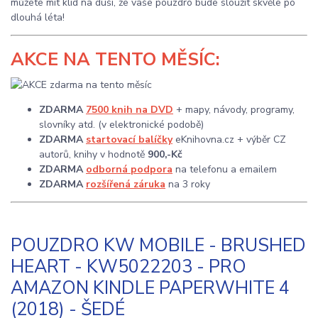
můžete mít klid na duši, že vaše pouzdro bude sloužit skvěle po
dlouhá léta!
AKCE
NA TENTO MĚSÍC:
ZDARMA
7500 knih na DVD
+ mapy, návody, programy,
slovníky atd. (v elektronické podobě)
ZDARMA
startovací balíčky
eKnihovna.cz + výběr CZ
autorů, knihy v hodnotě
900,-Kč
ZDARMA
odborná podpora
na telefonu a emailem
ZDARMA
rozšířená záruka
na 3 roky
POUZDRO KW MOBILE - BRUSHED
HEART - KW5022203 - PRO
AMAZON KINDLE PAPERWHITE 4
(2018) - ŠEDÉ