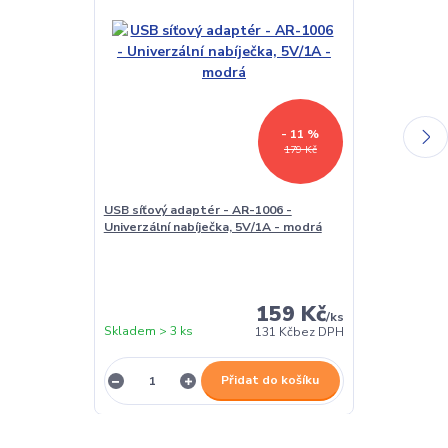
- 11 %
179 Kč
USB síťový adaptér - AR-1006 -
Držák na mobi
Univerzální nabíječka, 5V/1A - modrá
KW4125601 - s
- černý
159 Kč
/
ks
Skladem > 3 ks
Skladem > 3 k
131 Kč
bez DPH
Přidat do košíku