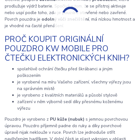
prodlužuje výdrž baterie. Spočívá v tom, že se přístroj aktivuje
nebo uspí podle toho, zda je pouzdro otevřené nebo zavřené.
Povrch pouzdra je
odolný vůči znečištění
, má nízkou hmotnost a
je vhodné na časté přenášení.
PROČ KOUPIT ORIGINÁLNÍ
POUZDRO KW MOBILE PRO
ČTEČKU ELEKTRONICKÝCH KNIH?
spolehlivě ochrání čtečku před škrábanci a jiným
poškozením
je vyrobené na míru Vašeho zařízení, všechny výřezy jsou
na správném místě
je vyrobeno z kvalitních materiálů a působí stylově
zařízení v něm výborně sedí díky přesnému koženému
výřezu
Pouzdro je vyrobeno z
PU kůže (nubuk)
s jemnou povrchovou
úpravou. Pouzdro příjemně padne do ruky a díky povrchové
úpravě nijak neklouže v ruce. Povrch lze jednoduše otřít
navlhčeným hadříkem. V dolní části je plast vykrojen v oblasti