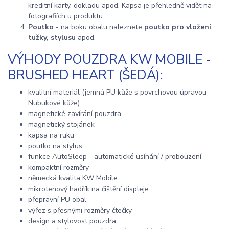
kreditní karty, dokladu apod. Kapsa je přehledně vidět na
fotografiích u produktu.
Poutko
- na boku obalu naleznete
poutko pro vložení
tužky, stylusu
apod.
VÝHODY POUZDRA KW MOBILE -
BRUSHED HEART (ŠEDÁ):
kvalitní materiál (jemná PU kůže s povrchovou úpravou
Nubukové kůže)
magnetické zavírání pouzdra
magnetický stojánek
kapsa na ruku
poutko na stylus
funkce AutoSleep - automatické usínání / probouzení
kompaktní rozměry
německá kvalita KW Mobile
mikrotenový hadřík na čištění displeje
přepravní PU obal
výřez s přesnými rozměry čtečky
design a stylovost pouzdra