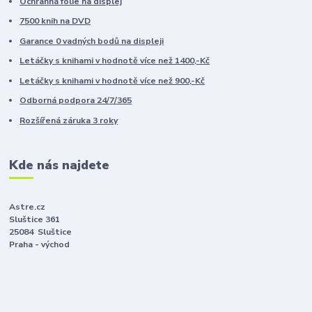
Ochranná fólie na displej
7500 knih na DVD
Garance 0 vadných bodů na displeji
Letáčky s knihami v hodnotě více než 1400,-Kč
Letáčky s knihami v hodnotě více než 900,-Kč
Odborná podpora 24/7/365
Rozšířená záruka 3 roky
Kde nás najdete
Astre.cz
Sluštice 361
25084 Sluštice
Praha - východ