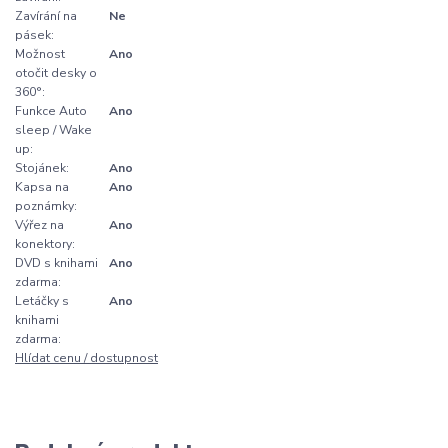
Zavírání na
Ne
pásek:
Možnost
Ano
otočit desky o
360°:
Funkce Auto
Ano
sleep / Wake
up:
Stojánek:
Ano
Kapsa na
Ano
poznámky:
Výřez na
Ano
konektory:
DVD s knihami
Ano
zdarma:
Letáčky s
Ano
knihami
zdarma:
Hlídat cenu / dostupnost