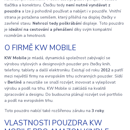
tlačítka a konektoru. Čtečku tedy
není nutné vyndávat z
pouzdra
a lze ji pohodlně používat a nabíjet i v pouzdře. Vnitřní
strana je potažena semišem, který přiléhá na displej čtečky v
zavřené stavu.
Nehrozí tedy poškrábání
displeje. Toto pouzdro
je
ideální na cestování a přenášení
díky svým kompaktní
rozměrům a hmotnosti.
O FIRMĚ KW MOBILE
KW Mobile
je mladá, dynamická společnost zabývající se
výrobou stylových a designových pouzder pro čtečky knih,
telefony, tablety a další elektroniku. Existují od roku
2012
a patří
mezi největší firmy na evropském trhu ochranných pouzder. Sídlí
v
Berlíně
a neustále se snaží rozvíjet, inovovat a vylepšovat
výrobu a podíl na trhu. KW Mobile si zakládá na kvalitě
zpracování a designu. Do budoucna plánují rozvíjet své portfolio
a podíl na evropském trhu.
Toto pouzdro nabízí také rozšířenou záruku na
3 roky
.
VLASTNOSTI POUZDRA KW