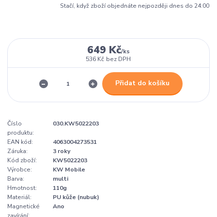
Stačí, když zboží objednáte nejpozději dnes do 24:00
649 Kč
/
ks
536 Kč
bez DPH
Přidat do košíku
Číslo
030.KW5022203
produktu:
EAN kód:
4063004273531
Záruka:
3 roky
Kód zboží:
KW5022203
Výrobce:
KW Mobile
Barva:
multi
Hmotnost:
110g
Materiál:
PU kůže (nubuk)
Magnetické
Ano
zavírání: