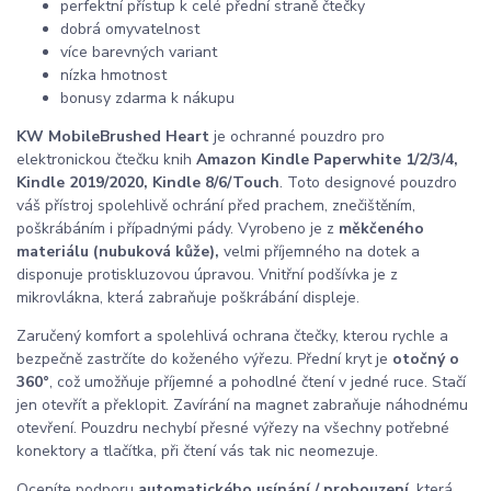
perfektní přístup k celé přední straně čtečky
dobrá omyvatelnost
více barevných variant
nízka hmotnost
bonusy zdarma k nákupu
KW Mobile
Brushed Heart
je ochranné pouzdro pro
elektronickou čtečku knih
Amazon Kindle Paperwhite 1/2/3/4,
Kindle 2019/2020, Kindle 8/6/Touch
. Toto designové pouzdro
váš přístroj spolehlivě ochrání před prachem, znečištěním,
poškrábáním i případnými pády. Vyrobeno je z
měkčeného
materiálu (nubuková kůže),
velmi příjemného na dotek a
disponuje protiskluzovou úpravou. Vnitřní podšívka je z
mikrovlákna, která zabraňuje poškrábání displeje.
Zaručený komfort a spolehlivá ochrana čtečky, kterou rychle a
bezpečně zastrčíte do koženého výřezu. Přední kryt je
otočný o
360°
, což umožňuje příjemné a pohodlné čtení v jedné ruce. Stačí
jen otevřít a překlopit. Zavírání na magnet zabraňuje náhodnému
otevření. Pouzdru nechybí přesné výřezy na všechny potřebné
konektory a tlačítka, při čtení vás tak nic neomezuje.
Oceníte podporu
automatického usínání / probouzení
, která