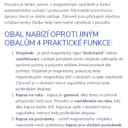
Pouzdro je tenké, pevné, s magnetickým zavíráním a funkcí
automatického usínání / probouzení. Má kvalitní povrchovou
úpravu, která se dobře udržuje. Zároveň jsou přístupné všechny
ovládací prvky, čtečku tedy není nutné vyndávat z pouzdra.
OBAL NABÍZÍ OPROTI JINÝM
OBALŮM 4 PRAKTICKÉ FUNKCE:
Stojánek
- je plně magnetický, typu "
kickstand
" neboli
vystřelovací
. Lehkým pohybem prstu stojánek odklopíte do
správné polohy a pouzdro můžete ihned postavit dle
potřeby. Stojánek je magnetický, pokud jej tedy
nepotrebujete, magneticky drží v deskách a nijak nepřekáží.
Zároveň je v deskách lehce zapuštěný, nehrozí tedy
poškrábání displeje.
Kapsa na ruku
- kapsa je
gumová
, díky tomu se přesně
přizpůsobí Vaší ruce. Pouzdro si
navléknete na ruku
, kde
díky kapse dobře drží. Kapsa je opět v deskách lehce
zapuštěna, nehrozí tedy poškrábání displeje.
Kapsa na poznámky
- uvnitř magnetického stojánku
naleznete navíc praktickou
kapsu pro vložení poznámek
,