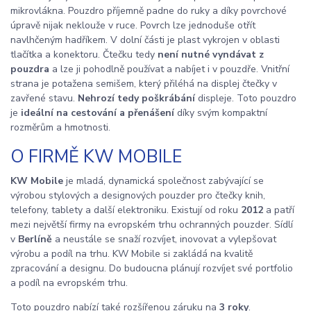
mikrovlákna. Pouzdro příjemně padne do ruky a díky povrchové
úpravě nijak neklouže v ruce. Povrch lze jednoduše otřít
navlhčeným hadříkem. V dolní části je plast vykrojen v oblasti
tlačítka a konektoru. Čtečku tedy
není nutné vyndávat z
pouzdra
a lze ji pohodlně používat a nabíjet i v pouzdře. Vnitřní
strana je potažena semišem, který přiléhá na displej čtečky v
zavřené stavu.
Nehrozí tedy poškrábání
displeje. Toto pouzdro
je
ideální na cestování a přenášení
díky svým kompaktní
rozměrům a hmotnosti.
O FIRMĚ KW MOBILE
KW Mobile
je mladá, dynamická společnost zabývající se
výrobou stylových a designových pouzder pro čtečky knih,
telefony, tablety a další elektroniku. Existují od roku
2012
a patří
mezi největší firmy na evropském trhu ochranných pouzder. Sídlí
v
Berlíně
a neustále se snaží rozvíjet, inovovat a vylepšovat
výrobu a podíl na trhu. KW Mobile si zakládá na kvalitě
zpracování a designu. Do budoucna plánují rozvíjet své portfolio
a podíl na evropském trhu.
Toto pouzdro nabízí také rozšířenou záruku na
3 roky
.