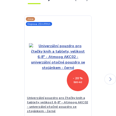
Akce
TOP produkt
Doprava ZDARMA
Akce
Doprava ZDAR
- 20 %
509 Kč
Univerzální pouzdro pro čtečky knih a
LED lampička 
tablety, velikost 6-8" - Atmoog AKC02
kloubová, pro
- univerzální otočné pouzdro se
stojánkem - černé