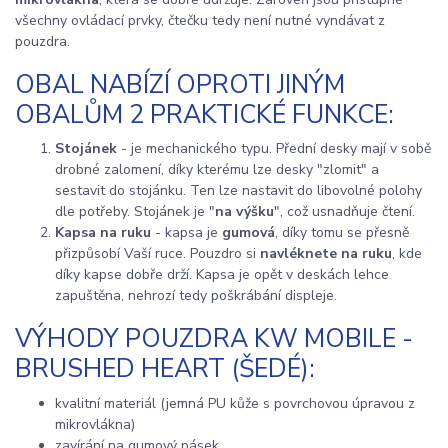
všechny ovládací prvky, čtečku tedy není nutné vyndávat z
pouzdra.
OBAL NABÍZÍ OPROTI JINÝM
OBALŮM 2 PRAKTICKÉ FUNKCE:
Stojánek
- je mechanického typu. Přední desky mají v sobě
drobné zalomení, díky kterému lze desky "zlomit" a
sestavit do stojánku. Ten lze nastavit do libovolné polohy
dle potřeby. Stojánek je "
na výšku
", což usnadňuje čtení.
Kapsa na ruku
- kapsa je
gumová
, díky tomu se přesně
přizpůsobí Vaší ruce. Pouzdro si
navléknete na ruku
, kde
díky kapse dobře drží. Kapsa je opět v deskách lehce
zapuštěna, nehrozí tedy poškrábání displeje.
VÝHODY POUZDRA KW MOBILE -
BRUSHED HEART (ŠEDÉ):
kvalitní materiál (jemná PU kůže s povrchovou úpravou z
mikrovlákna)
zavírání na gumový pásek