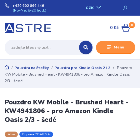
+420 602 866 446
CZK
(Po-Ne, 8-20 hod.)
0
0 Kč
Menu
Pouzdra na čtečky
Pouzdra pro Kindle Oasis 2 / 3
Pouzdro
KW Mobile - Brushed Heart - KW4941806 - pro Amazon Kindle Oasis
2/3 - šedé
Pouzdro KW Mobile - Brushed Heart -
KW4941806 - pro Amazon Kindle
Oasis 2/3 - šedé
Akce
Doprava ZDARMA