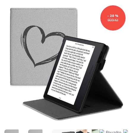
- 20 %
809 Kč