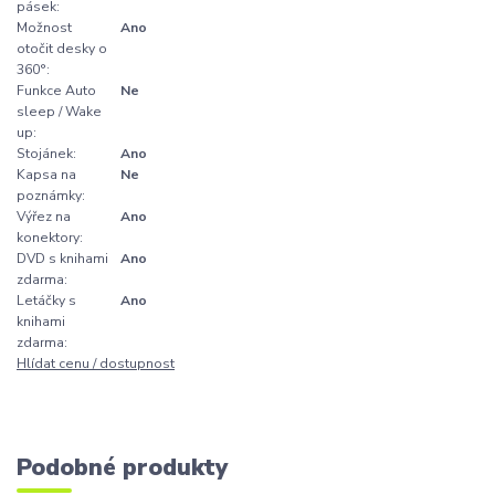
pásek:
Možnost
Ano
otočit desky o
360°:
Funkce Auto
Ne
sleep / Wake
up:
Stojánek:
Ano
Kapsa na
Ne
poznámky:
Výřez na
Ano
konektory:
DVD s knihami
Ano
zdarma:
Letáčky s
Ano
knihami
zdarma:
Hlídat cenu / dostupnost
Podobné produkty