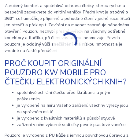
Zaručený komfort a spolehlivá ochrana čtečky, kterou rychle a
bezpečně zacvaknete do vnitřní vaničky. Přední kryt je
otočný o
360°
, což umožňuje příjemné a pohodlné čtení v jedné ruce. Stačí
jen otevřít a překlopit. Zavírání na magnet zabraňuje náhodnému
otevření. Pouzdru nechybí přesné výřezy na všechny potřebné
konektory a tlačítka, při čtení vás tak nic neomezuje. Povrch
pouzdra je
odolný vůči znečištění
, má nízkou hmotnost a je
vhodné na časté přenášení.
PROČ KOUPIT ORIGINÁLNÍ
POUZDRO KW MOBILE PRO
ČTEČKU ELEKTRONICKÝCH KNIH?
spolehlivě ochrání čtečku před škrábanci a jiným
poškozením
je vyrobené na míru Vašeho zařízení, všechny výřezy jsou
na správném místě
je vyrobeno z kvalitních materiálů a působí stylově
zařízení v něm výborně sedí díky pevné plastové vaničce
Pouzdro je vyrobeno z
PU kůže
s jemnou povrchovou úpravou z