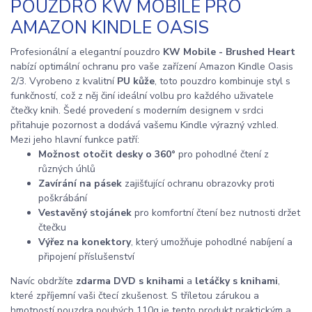
POUZDRO KW MOBILE PRO
AMAZON KINDLE OASIS
Profesionální a elegantní pouzdro
KW Mobile - Brushed Heart
nabízí optimální ochranu pro vaše zařízení Amazon Kindle Oasis
2/3. Vyrobeno z kvalitní
PU kůže
, toto pouzdro kombinuje styl s
funkčností, což z něj činí ideální volbu pro každého uživatele
čtečky knih. Šedé provedení s moderním designem v srdci
přitahuje pozornost a dodává vašemu Kindle výrazný vzhled.
Mezi jeho hlavní funkce patří:
Možnost otočit desky o 360°
pro pohodlné čtení z
různých úhlů
Zavírání na pásek
zajišťující ochranu obrazovky proti
poškrábání
Vestavěný stojánek
pro komfortní čtení bez nutnosti držet
čtečku
Výřez na konektory
, který umožňuje pohodlné nabíjení a
připojení příslušenství
Navíc obdržíte
zdarma DVD s knihami
a
letáčky s knihami
,
které zpříjemní vaši čtecí zkušenost. S tříletou zárukou a
hmotností pouzdra pouhých 110g je tento produkt praktickým a