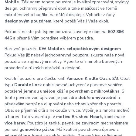
Mobile.
Základem tohoto pouzdra je kvalitní zpracování, stylový
design, ochranný přepravní obal a také maličkost ve formě
mikroténového hadříku na čištění displeje. Vybočte z řady
designovým pouzdrem
, které potěší Vás i Vaše okolí.
Pokud si nejste jisti typem pouzdra, zavolejte nám na
602 866
446
a přesně Vám poradíme výběrem pouzdra.
Barevné pouzdro
KW Mobile
s
celopotiskovým designem
.
Pokud Vás již nebaví jednobarevná pouzdra, zkuste naše nová
pouzdra se zajímavými motivy. Vyberte si z mnoha barevných
provedení a různých obrázků a designů.
Kvalitní pouzdro pro čtečku knih
Amazon Kindle Oasis 2/3
. Obal
typu
Durable Lock
nabízí pevné uchycení v plastové vaničce,
potažené
jemnou umělou kůží s povrchem z mikrovlákna
. S
touto povrchovou úpravou je pouzdro
dobře omyvatelné
a
především netrpí na olupování nebo trhání koženého povrchu.
Obal se příjemně drží a neklouže v ruce. Výběr je z mnoha motivů
a barev. Tato varianta je v
motivu Brushed Heart,
kombinace
více barev
. Pouzdro je tenké, pevné, se zavíracím mechanismem
pomocí
gumového pásku
. Má kvalitní povrchovou úpravu z
mikrovlákna
, která se dobře udržuje. Zároveň jsou přístupné