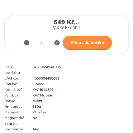
649 Kč
/
ks
536 Kč
bez DPH
Přidat do košíku
Číslo
025.KW4941806
produktu:
EAN kód:
4063004488652
Záruka:
3 roky
Kód zboží:
KW4941806
Výrobce:
KW Mobile
Barva:
multi
Hmotnost:
110g
Materiál:
PU kůže
Magnetické
Ne
zavírání:
Zavírání na
Ano