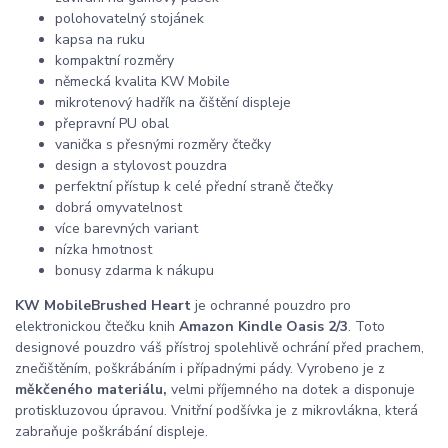
polohovatelný stojánek
kapsa na ruku
kompaktní rozměry
německá kvalita KW Mobile
mikrotenový hadřík na čištění displeje
přepravní PU obal
vanička s přesnými rozměry čtečky
design a stylovost pouzdra
perfektní přístup k celé přední straně čtečky
dobrá omyvatelnost
více barevných variant
nízka hmotnost
bonusy zdarma k nákupu
KW Mobile
Brushed Heart
je ochranné pouzdro pro
elektronickou čtečku knih
Amazon Kindle Oasis 2/3
. Toto
designové pouzdro váš přístroj spolehlivě ochrání před prachem,
znečištěním, poškrábáním i případnými pády. Vyrobeno je z
měkčeného materiálu,
velmi příjemného na dotek a disponuje
protiskluzovou úpravou. Vnitřní podšívka je z mikrovlákna, která
zabraňuje poškrábání displeje.