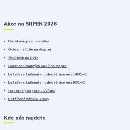
Akce na SRPEN 2026
Dotykové pero - stylus
Ochranná fólie na displej
7500 knih na DVD
Garance 0 vadných bodů na displeji
Letáčky s knihami v hodnotě více než 1400,-Kč
Letáčky s knihami v hodnotě více než 900,-Kč
Odborná podpora 24/7/365
Rozšířená záruka 3 roky
Kde nás najdete