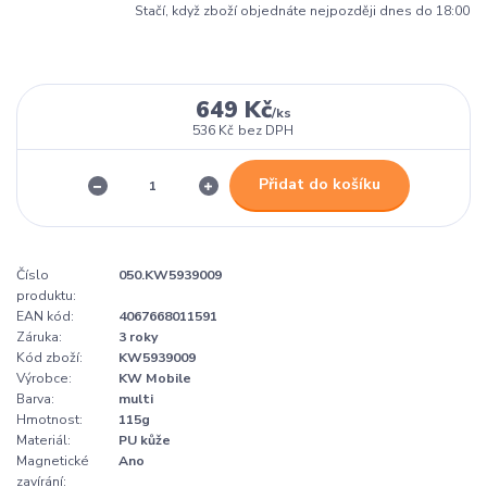
Stačí, když zboží objednáte nejpozději dnes do 18:00
649 Kč
/
ks
536 Kč
bez DPH
Přidat do košíku
Číslo
050.KW5939009
produktu:
EAN kód:
4067668011591
Záruka:
3 roky
Kód zboží:
KW5939009
Výrobce:
KW Mobile
Barva:
multi
Hmotnost:
115g
Materiál:
PU kůže
Magnetické
Ano
zavírání: