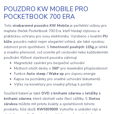
POUZDRO KW MOBILE PRO
POCKETBOOK 700 ERA
Toto
vícebarevné pouzdro KW Mobile
je perfektní volbou pro
majitele čteček Pocketbook 700 Era, kteří hledají stylovou a
praktickou ochranu pro svou elektroniku. Vyrobeno z kvalitní
PU
kůže
, pouzdro nabízí nejen elegantní vzhled, ale také vysokou
odolnost proti opotřebení. S
hmotností pouhých 115g
je lehké
a snadno přenosné, což oceníte při cestování nebo každodenním
používání. Klíčové vlastnosti pouzdra zahrnují:
Magnetické zavírání pro bezpečné uchování
Možnost otočit desky o
360°
pro maximální přizpůsobivost
Funkce
Auto sleep / Wake up
pro úsporu energie
Kapsa na poznámky pro snadné uchování dokumentů
Výřez na konektory pro snadný přístup k portům
Součástí balení je také
DVD s knihami zdarma
a
letáčky s
knihami zdarma
, které obohatí vaše čtecí zážitky. S
3letou
zárukou
můžete mít jistotu kvality a spolehlivosti tohoto
produktu. Kód zboží:
KW5939009
. Vytvořte si unikátní styl a