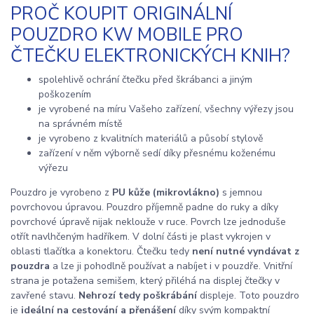
PROČ KOUPIT ORIGINÁLNÍ
POUZDRO KW MOBILE PRO
ČTEČKU ELEKTRONICKÝCH KNIH?
spolehlivě ochrání čtečku před škrábanci a jiným
poškozením
je vyrobené na míru Vašeho zařízení, všechny výřezy jsou
na správném místě
je vyrobeno z kvalitních materiálů a působí stylově
zařízení v něm výborně sedí díky přesnému koženému
výřezu
Pouzdro je vyrobeno z
PU kůže (mikrovlákno)
s jemnou
povrchovou úpravou. Pouzdro příjemně padne do ruky a díky
povrchové úpravě nijak neklouže v ruce. Povrch lze jednoduše
otřít navlhčeným hadříkem. V dolní části je plast vykrojen v
oblasti tlačítka a konektoru. Čtečku tedy
není nutné vyndávat z
pouzdra
a lze ji pohodlně používat a nabíjet i v pouzdře. Vnitřní
strana je potažena semišem, který přiléhá na displej čtečky v
zavřené stavu.
Nehrozí tedy poškrábání
displeje. Toto pouzdro
je
ideální na cestování a přenášení
díky svým kompaktní