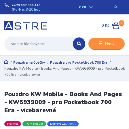
+420 602 866 446
CZK
(Po-Ne, 8-20 hod.)
0
0 Kč
Menu
Pouzdra na čtečky
Pouzdra pro Pocketbook 700 Era
Pouzdro KW Mobile - Books And Pages - KW5939009 - pro Pocketbook
700 Era - vícebarevné
Pouzdro KW Mobile - Books And Pages
- KW5939009 - pro Pocketbook 700
Era - vícebarevné
Novinka
TOP produkt
Doprava ZDARMA