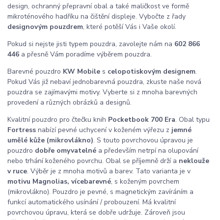
design, ochranný přepravní obal a také maličkost ve formě
mikroténového hadříku na čištění displeje. Vybočte z řady
designovým pouzdrem
, které potěší Vás i Vaše okolí.
Pokud si nejste jisti typem pouzdra, zavolejte nám na
602 866
446
a přesně Vám poradíme výběrem pouzdra.
Barevné pouzdro
KW Mobile
s
celopotiskovým designem
.
Pokud Vás již nebaví jednobarevná pouzdra, zkuste naše nová
pouzdra se zajímavými motivy. Vyberte si z mnoha barevných
provedení a různých obrázků a designů.
Kvalitní pouzdro pro čtečku knih
Pocketbook 700 Era
. Obal typu
Fortress
nabízí pevné uchycení v koženém výřezu z
jemné
umělé kůže (mikrovlákno)
. S touto povrchovou úpravou je
pouzdro
dobře omyvatelné
a především netrpí na olupování
nebo trhání koženého povrchu. Obal se příjemně drží a
neklouže
v ruce
. Výběr je z mnoha motivů a barev. Tato varianta je v
motivu Magnolias, vícebarevné
, s koženým povrchem
(mikrovlákno). Pouzdro je pevné, s magnetickým zavíráním a
funkcí automatického usínání / probouzení. Má kvalitní
povrchovou úpravu, která se dobře udržuje. Zároveň jsou