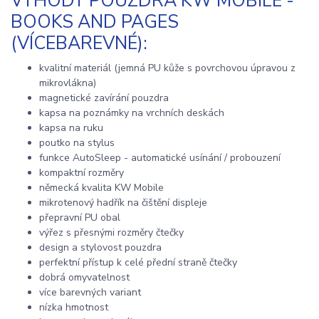
VÝHODY POUZDRA KW MOBILE -
BOOKS AND PAGES
(VÍCEBAREVNÉ):
kvalitní materiál (jemná PU kůže s povrchovou úpravou z
mikrovlákna)
magnetické zavírání pouzdra
kapsa na poznámky na vrchních deskách
kapsa na ruku
poutko na stylus
funkce AutoSleep - automatické usínání / probouzení
kompaktní rozměry
německá kvalita KW Mobile
mikrotenový hadřík na čištění displeje
přepravní PU obal
výřez s přesnými rozměry čtečky
design a stylovost pouzdra
perfektní přístup k celé přední straně čtečky
dobrá omyvatelnost
více barevných variant
nízka hmotnost