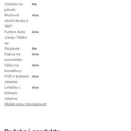
Zavírání na
Ne
pásek:
Možnost
Ano
otočit desky o
360°:
Funkce Auto
Ano
sleep / Wake
up:
Stojánek:
Ne
Kapsa na
Ano
poznámky:
Výřez na
Ano
konektory:
DVD s knihami
Ano
zdarma:
Letáčky s
Ano
knihami
zdarma:
Hlídat cenu / dostupnost