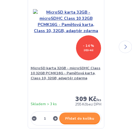
- 14 %
359 Kč
MicroSD karta 32GB - microSDHC Class
USB síťový ad
10 32GB PCMK16G - Paměťová karta,
Univerzální n
Class 10, 32GB, adaptér zdarma
309 Kč
/
ks
Skladem > 3 ks
Skladem > 3 k
255 Kč
bez DPH
Přidat do košíku