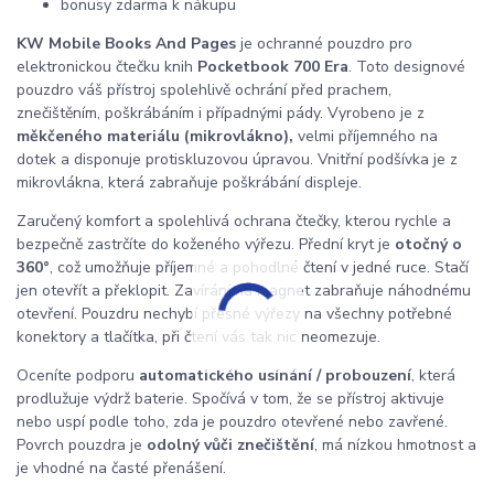
bonusy zdarma k nákupu
KW Mobile
Books And Pages
je ochranné pouzdro pro
elektronickou čtečku knih
Pocketbook 700 Era
. Toto designové
pouzdro váš přístroj spolehlivě ochrání před prachem,
znečištěním, poškrábáním i případnými pády. Vyrobeno je z
měkčeného materiálu (mikrovlákno),
velmi příjemného na
dotek a disponuje protiskluzovou úpravou. Vnitřní podšívka je z
mikrovlákna, která zabraňuje poškrábání displeje.
Zaručený komfort a spolehlivá ochrana čtečky, kterou rychle a
bezpečně zastrčíte do koženého výřezu. Přední kryt je
otočný o
360°
, což umožňuje příjemné a pohodlné čtení v jedné ruce. Stačí
jen otevřít a překlopit. Zavírání na magnet zabraňuje náhodnému
otevření. Pouzdru nechybí přesné výřezy na všechny potřebné
konektory a tlačítka, při čtení vás tak nic neomezuje.
Oceníte podporu
automatického usínání / probouzení
, která
prodlužuje výdrž baterie. Spočívá v tom, že se přístroj aktivuje
nebo uspí podle toho, zda je pouzdro otevřené nebo zavřené.
Povrch pouzdra je
odolný vůči znečištění
, má nízkou hmotnost a
je vhodné na časté přenášení.