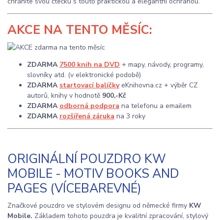
chráníte svou čtečku s touto praktickou a elegantní ochranou.
AKCE
NA TENTO MĚSÍC:
ZDARMA
7500 knih na DVD
+ mapy, návody, programy,
slovníky atd. (v elektronické podobě)
ZDARMA
startovací balíčky
eKnihovna.cz + výběr CZ
autorů, knihy v hodnotě
900,-Kč
ZDARMA
odborná podpora
na telefonu a emailem
ZDARMA
rozšířená záruka
na 3 roky
ORIGINÁLNÍ POUZDRO KW
MOBILE - MOTIV BOOKS AND
PAGES (VÍCEBAREVNÉ)
Značkové pouzdro ve stylovém designu od německé firmy
KW
Mobile.
Základem tohoto pouzdra je kvalitní zpracování, stylový