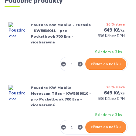
Podobné produkty
20 % sleva
Pouzdro KW Mobile - Fuchsia
649 Kč
/
ks
- KW5939011 - pro
536 Kč
bez DPH
Pocketbook 700 Era -
vícebarevné
Skladem > 3 ks
Přidat do košíku
20 % sleva
Pouzdro KW Mobile -
649 Kč
/
ks
Moroccan Tiles - KW5939010 -
536 Kč
bez DPH
pro Pocketbook 700 Era -
vícebarevné
Skladem > 3 ks
Přidat do košíku