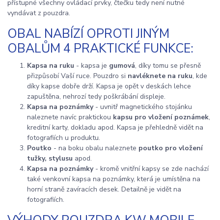
přístupné všechny ovládací prvky, čtečku tedy není nutné
vyndávat z pouzdra.
OBAL NABÍZÍ OPROTI JINÝM
OBALŮM 4 PRAKTICKÉ FUNKCE:
Kapsa na ruku
- kapsa je
gumová
, díky tomu se přesně
přizpůsobí Vaší ruce. Pouzdro si
navléknete na ruku
, kde
díky kapse dobře drží. Kapsa je opět v deskách lehce
zapuštěna, nehrozí tedy poškrábání displeje.
Kapsa na poznámky
- uvnitř magnetického stojánku
naleznete navíc praktickou
kapsu pro vložení poznámek
,
kreditní karty, dokladu apod. Kapsa je přehledně vidět na
fotografiích u produktu.
Poutko
- na boku obalu naleznete
poutko pro vložení
tužky, stylusu
apod.
Kapsa na poznámky
- kromě vnitřní kapsy se zde nachází
také venkovní kapsa na poznámky, která je umístěna na
horní straně zavíracích desek. Detailně je vidět na
fotografiích.