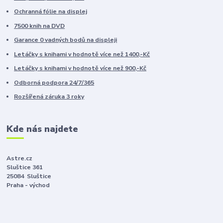
Ochranná fólie na displej
7500 knih na DVD
Garance 0 vadných bodů na displeji
Letáčky s knihami v hodnotě více než 1400,-Kč
Letáčky s knihami v hodnotě více než 900,-Kč
Odborná podpora 24/7/365
Rozšířená záruka 3 roky
Kde nás najdete
Astre.cz
Sluštice 361
25084 Sluštice
Praha - východ