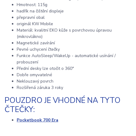
Hmotnost: 115g
hadřík na čištění displeje
přepravní obal
originál KW Mobile
Materiál: kvalitní EKO kůže s povrchovou úpravou
(mikrovlákno)
Magnetické zavírání
Pevné uchycení čtečky
Funkce AutoSleep/WakeUp - automatické usínání /
probouzení
Přední desky lze otočit o 360°
Dobře omyvatelné
Neklouzavý povrch
Rozšířená záruka 3 roky
POUZDRO JE VHODNÉ NA TYTO
ČTEČKY:
Pocketbook 700 Era