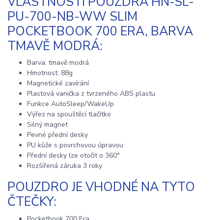
VLASTNOSTI POUZDRA HN-SL-
PU-700-NB-WW SLIM
POCKETBOOK 700 ERA, BARVA
TMAVĚ MODRÁ:
Barva: tmavě modrá
Hmotnost: 88g
Magnetické zavírání
Plastová vanička z tvrzeného ABS plastu
Funkce AutoSleep/WakeUp
Výřez na spouštěcí tlačítko
Silný magnet
Pevné přední desky
PU kůže s povrchovou úpravou
Přední desky lze otočit o 360°
Rozšířená záruka 3 roky
POUZDRO JE VHODNÉ NA TYTO
ČTEČKY:
Pocketbook 700 Era