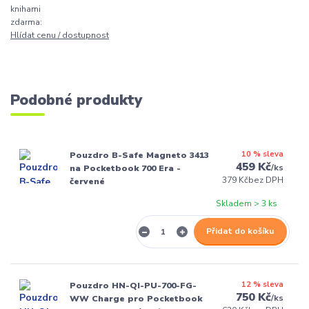
knihami
zdarma:
Hlídat cenu / dostupnost
Podobné produkty
10 % sleva
Pouzdro B-Safe Magneto 3413
459 Kč
/
ks
na Pocketbook 700 Era -
379 Kč
bez DPH
červené
Skladem > 3 ks
Přidat do košíku
12 % sleva
Pouzdro HN-QI-PU-700-FG-
750 Kč
/
ks
WW Charge pro Pocketbook