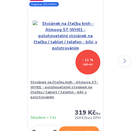
Doprava ZDARMA
- 11 %
359 Kč
Stojánek na čtečku knih - Atmoog ST-
Univerzální 
WH01 - polohovatelný stojánek na
čtečky - Quo
čtečku / tablet / telefon - bílý, s
pouzdro pro v
polstrováním
černé, magnet
319 Kč
/
ks
Skladem > 3 ks
Skladem > 3 k
264 Kč
bez DPH