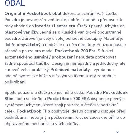
OBAL
Originální Pocketbook obal
dokonale ochrání Vaši čtečku.
Pouzdro je pevné, zároveň tenké, dobře skladné a přenosné. Je
tedy vhodné do
interiéru i exteriéru
. Čtečku pevně uchytíte do
plastové vaničky
. Jedná se o klasické vaničkové oboustranné
pouzdro. Zároveň je celý displej pohodlně dostupný. Materiál je
dobře
omyvatelný
a nedrží se na něm nečistoty. Pouzdro pasuje
přesně a pouze pro model
Pocketbook 700 Era
. S funkcí
automatického
usínání / probouzení
nebudete potřebovat
žádné spouštěcí tlačítko. Design je nenápadný a jednoduchý, ale
zároveň velmi praktický.
Prémiové materiály
- vyrobeno z
odolné syntetické kůže s měkkým vnitřkem, který zabraňuje
poškrábání.
Spojte pouzdro a čtečku do jediného celku. Pouzdro
PocketBook
Slim
spolu se čtečkou
PocketBook 700 ERA
disponuje pevným
systémem uchycení, které spojí pouzdro a čtečku v perfektní
celek.
PocketBook Flip
poskytuje ideální ochranu displeje před
poškrábáním nebo jiným poškozením. Kryt se zacvakne přímo do
připraveného mechanismu v těle čtečky.