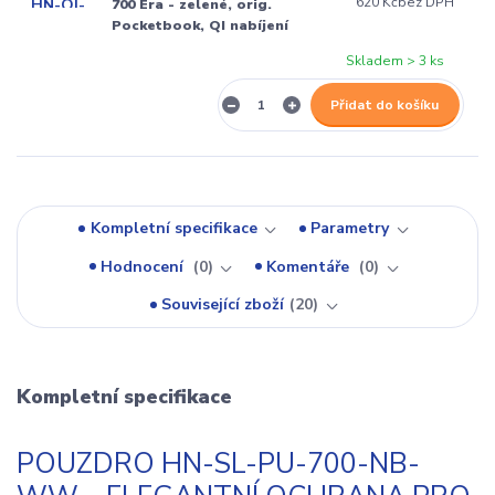
620 Kč
bez DPH
700 Era - zelené, orig.
Pocketbook, QI nabíjení
Skladem > 3 ks
Přidat do košíku
Kompletní specifikace
Parametry
Hodnocení
0
Komentáře
0
Související zboží
20
Kompletní specifikace
POUZDRO HN-SL-PU-700-NB-