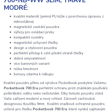
700-NB-WW SLIM, TMAVĚ
MODRÉ
:
kvalitní materiál (jemná PU kůže s povrchovou úpravou z
mikrovlákna)
magnetické zavírání pouzdra
výřezy pro ovládací prvky
kompaktní rozměry
magnetické uchycení čtečky
design a stylovost pouzdra
perfektní přístup k celé přední straně čtečky
dobrá omyvatelnost
více barevných variant
nízka hmotnost
bonusy zdarma k nákupu
Kvalitní pouzdro přímo od výrobce Pocketbook poskytne Vašemu
Pocketbook 700 Era
perfektní ochranu proti známkám používání,
poškrábání, oděru nebo nečistotám. Díky tomuto pouzdru získá
Vaše zařízení moderní a nový vzhled. Zároveň zachovává
designovou tloušťku 9mm. Kvalitní značkové ochranné pouzdro,
určené pro čtečku
Pocketbook 700 Era
, které vyniká zajímavým