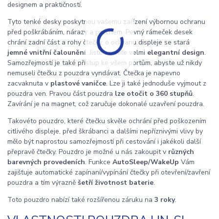
designem a praktičností.
Tyto tenké desky poskytnou vašemu zařízení výbornou ochranu
před poškrábáním, nárazy a prachem. Pevný rámeček desek
chrání zadní část a rohy čtečky, o ochranu displeje se stará
jemné vnitřní čalounění
. Jistě oceníte velmi
elegantní design
.
Samozřejmostí je také přístup ke všem portům, abyste už nikdy
nemuseli čtečku z pouzdra vyndávat. Čtečka je napevno
zacvaknuta v
plastové vaničce
. Lze ji také jednoduše vyjmout z
pouzdra ven. Pravou část pouzdra
lze otočit o 360 stupňů
.
Zavírání je na magnet, což zaručuje dokonalé uzavření pouzdra.
Takovéto pouzdro, které čtečku skvěle ochrání před poškozením
citlivého displeje, před škrábanci a dalšími nepříznivými vlivy by
mělo být naprostou samozřejmostí při cestování i jakékoli další
přepravě čtečky. Pouzdro je možné u nás zakoupit v
různých
barevných provedeních
. Funkce
AutoSleep/WakeUp
Vám
zajišťuje automatické zapínaní/vypínání čtečky při otevření/zavření
pouzdra a tím výrazně
šetří životnost baterie
.
Toto pouzdro nabízí také rozšířenou záruku na
3 roky
.