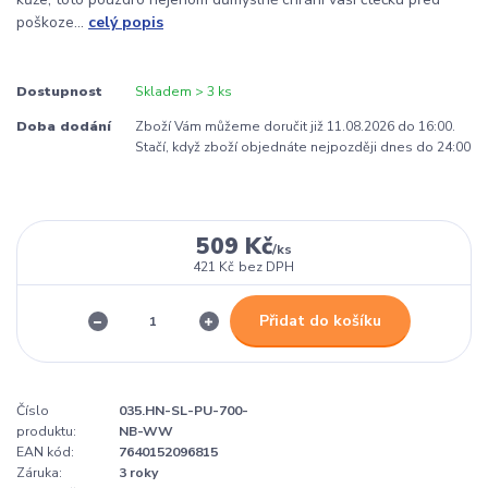
poškoze...
celý popis
Dostupnost
Skladem > 3 ks
Doba dodání
Zboží Vám můžeme doručit již 11.08.2026 do 16:00.
Stačí, když zboží objednáte nejpozději dnes do 24:00
509 Kč
/
ks
421 Kč
bez DPH
Přidat do košíku
Číslo
035.HN-SL-PU-700-
produktu:
NB-WW
EAN kód:
7640152096815
Záruka:
3 roky