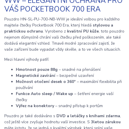
WW – ELEGANTNÍ OCHRANA PRO
VÁŠ POCKETBOOK 700 ERA
Pouzdro HN-SL-PU-700-NB-WW je ideální volbou pro každého
majitele čtečky Pocketbook 700 Era, který hledá
stylovou a
praktickou ochranu
. Vyrobeno z
kvalitní PU kůže
, toto pouzdro
nejenom důmyslně chrání vaši čtečku před poškozením, ale také
dodává elegantní vzhled. Tmavě modré zpracování zajistí, že
vaše zařízení bude vypadat vždy skvěle, a to ve všech situacích.
Mezi hlavní výhody patří:
Hmotnost pouze 88g
– snadné na přenášení
Magnetické zavírání
– bezpečné uzavření
Možnost otočení desek o 360°
– maximální flexibilita při
používání
Funkce Auto sleep / Wake up
– šetření energie vaší
čtečky
Výřez na konektory
– snadný přístup k portům
Pouzdro je také dodáváno s
DVD a letáčky s knihami zdarma
,
což ještě více zvyšuje hodnotu vaší investice. S
3letou zárukou
máte jistotu, že se jedná o kvalitní výrobek, který splní vaše