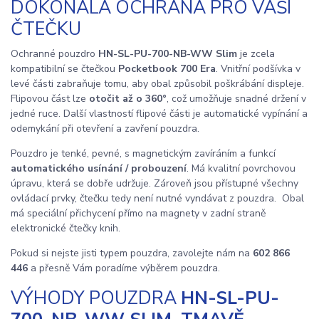
DOKONALÁ OCHRANA PRO VAŠI
ČTEČKU
Ochranné pouzdro
HN-SL-PU-700-NB-WW Slim
je zcela
kompatibilní se čtečkou
Pocketbook 700 Era
. Vnitřní podšívka v
levé části zabraňuje tomu, aby obal způsobil poškrábání displeje.
Flipovou část lze
otočit až o 360°
, což umožňuje snadné držení v
jedné ruce. Další vlastností flipové části je automatické vypínání a
odemykání při otevření a zavření pouzdra.
Pouzdro je tenké, pevné, s magnetickým zavíráním a funkcí
automatického usínání / probouzení
. Má kvalitní povrchovou
úpravu, která se dobře udržuje. Zároveň jsou přístupné všechny
ovládací prvky, čtečku tedy není nutné vyndávat z pouzdra. Obal
má speciální přichycení přímo na magnety v zadní straně
elektronické čtečky knih.
Pokud si nejste jisti typem pouzdra, zavolejte nám na
602 866
446
a přesně Vám poradíme výběrem pouzdra.
VÝHODY POUZDRA
HN-SL-PU-