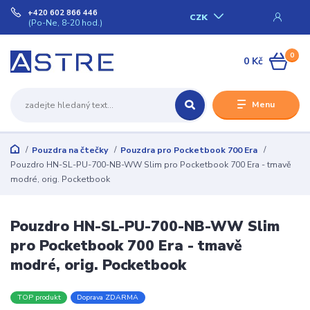
+420 602 866 446
CZK
(Po-Ne, 8-20 hod.)
0
0 Kč
Menu
Pouzdra na čtečky
Pouzdra pro Pocketbook 700 Era
Pouzdro HN-SL-PU-700-NB-WW Slim pro Pocketbook 700 Era - tmavě
modré, orig. Pocketbook
Pouzdro HN-SL-PU-700-NB-WW Slim
pro Pocketbook 700 Era - tmavě
modré, orig. Pocketbook
TOP produkt
Doprava ZDARMA