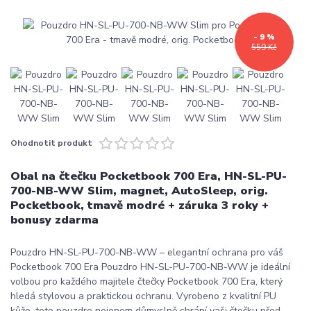
- 9 %
559 Kč
Ohodnotit produkt
Obal na čtečku Pocketbook 700 Era, HN-SL-PU-
700-NB-WW Slim, magnet, AutoSleep, orig.
Pocketbook, tmavě modré + záruka 3 roky +
bonusy zdarma
Pouzdro HN-SL-PU-700-NB-WW – elegantní ochrana pro váš
Pocketbook 700 Era Pouzdro HN-SL-PU-700-NB-WW je ideální
volbou pro každého majitele čtečky Pocketbook 700 Era, který
hledá stylovou a praktickou ochranu. Vyrobeno z kvalitní PU
kůže, toto pouzdro nejenom důmyslně chrání vaši čtečku před