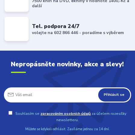
7500 knih na DVD, eknihy v hodnotě 1400,-Kč a
další
Tel. podpora 24/7
volejte na 602 866 446 - poradíme s výběrem
Nepropásněte novinky, akce a slevy!
Přihlásit se
Souhlasím se
zpracováním osobních údajů
za účelem rozesílky
newsletteru.
Můžete se kdykoli odhlásit. Zasíláme jednou za 14 dní.