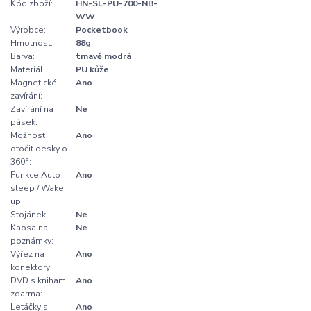
Kód zboží:
HN-SL-PU-700-NB-
WW
Výrobce:
Pocketbook
Hmotnost:
88g
Barva:
tmavě modrá
Materiál:
PU kůže
Magnetické
Ano
zavírání:
Zavírání na
Ne
pásek:
Možnost
Ano
otočit desky o
360°:
Funkce Auto
Ano
sleep / Wake
up:
Stojánek:
Ne
Kapsa na
Ne
poznámky:
Výřez na
Ano
konektory:
DVD s knihami
Ano
zdarma:
Letáčky s
Ano