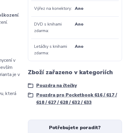
Výřez na konektory
Ano
oškození
.
ení.
DVD s knihami
Ano
zdarma
Letáčky s knihami
Ano
zdarma
hycení v
devším
Zboží zařazeno v kategoriích
rianta je v
Pouzdra na čtečky
u, která
Pouzdra pro Pocketbook 616 / 617 /
618 / 627 / 628 / 632 / 633
Potřebujete poradit?