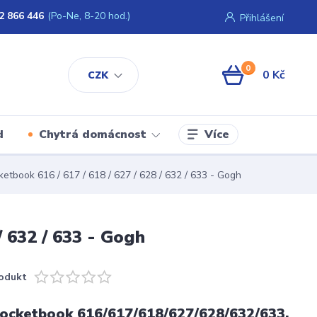
2 866 446
(Po-Ne, 8-20 hod.)
Přihlášení
0
0 Kč
CZK
Více
d
Chytrá domácnost
tbook 616 / 617 / 618 / 627 / 628 / 632 / 633 - Gogh
 632 / 633 - Gogh
odukt
ocketbook 616/617/618/627/628/632/633,