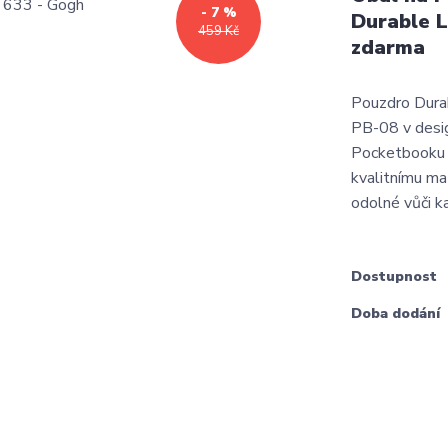
- 7 %
Durable L
459 Kč
zdarma
Pouzdro Dura
PB-08 v desig
Pocketbooku 
kvalitnímu ma
odolné vůči k
Dostupnost
Doba dodání