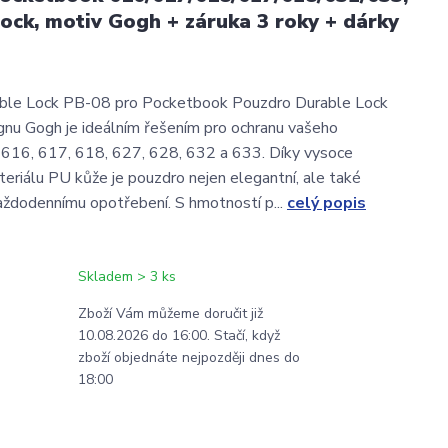
ock, motiv Gogh + záruka 3 roky + dárky
ble Lock PB-08 pro Pocketbook Pouzdro Durable Lock
nu Gogh je ideálním řešením pro ochranu vašeho
616, 617, 618, 627, 628, 632 a 633. Díky vysoce
teriálu PU kůže je pouzdro nejen elegantní, ale také
aždodennímu opotřebení. S hmotností p...
celý popis
Skladem > 3 ks
Zboží Vám můžeme doručit již
10.08.2026 do 16:00. Stačí, když
zboží objednáte nejpozději dnes do
18:00