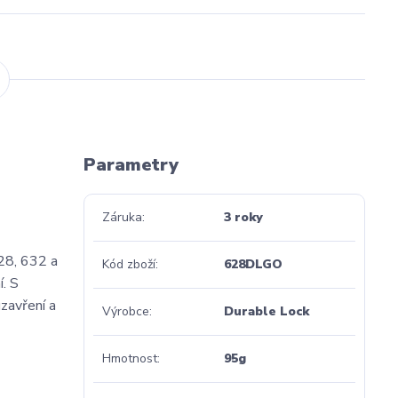
Parametry
Záruka
3 roky
28, 632 a
Kód zboží
628DLGO
. S
zavření a
Výrobce
Durable Lock
Hmotnost
95g