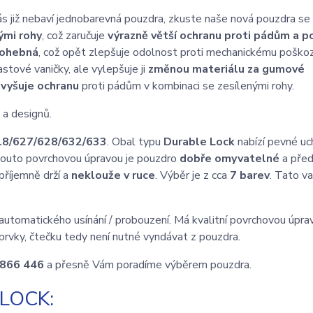
ás již nebaví jednobarevná pouzdra, zkuste naše nová pouzdra se
ými rohy
, což zaručuje
výrazně větší ochranu proti pádům a p
ohebná
, což opět zlepšuje odolnost proti mechanickému poškoz
tové vaničky, ale vylepšuje ji
změnou materiálu za gumové
zvyšuje ochranu
proti pádům v kombinaci se zesílenými rohy.
 a designů.
18/627/628/632/633
. Obal typu
Durable Lock
nabízí pevné uc
 touto povrchovou úpravou je pouzdro
dobře omyvatelné
a pře
příjemně drží a
neklouže v ruce
. Výběr je z cca
7 barev
. Tato va
automatického usínání / probouzení. Má kvalitní povrchovou úprav
prvky, čtečku tedy není nutné vyndávat z pouzdra.
 866 446
a přesně Vám poradíme výběrem pouzdra.
LOCK: