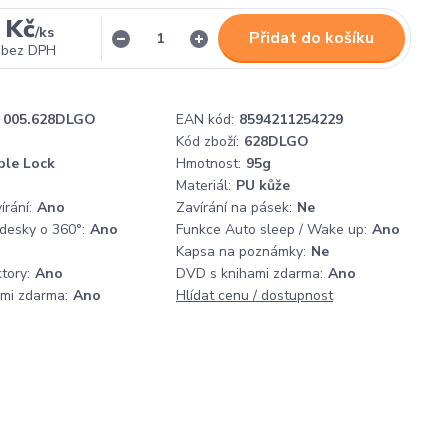
 Kč
/
ks
Přidat do košíku
bez DPH
005.628DLGO
EAN kód:
8594211254229
Kód zboží:
628DLGO
ble Lock
Hmotnost:
95g
Materiál:
PU kůže
rání:
Ano
Zavírání na pásek:
Ne
 desky o 360°:
Ano
Funkce Auto sleep / Wake up:
Ano
Kapsa na poznámky:
Ne
tory:
Ano
DVD s knihami zdarma:
Ano
ami zdarma:
Ano
Hlídat cenu / dostupnost