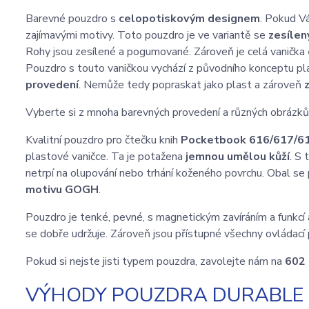
Barevné pouzdro s
celopotiskovým designem
. Pokud V
zajímavými motivy. Toto pouzdro je ve variantě se
zesílen
Rohy jsou zesílené a pogumované. Zároveň je celá vanička
Pouzdro s touto vaničkou vychází z původního konceptu plas
provedení
. Nemůže tedy popraskat jako plast a zároveň
Vyberte si z mnoha barevných provedení a různých obrázků
Kvalitní pouzdro pro čtečku knih
Pocketbook 616/617/6
plastové vaničce. Ta je potažena
jemnou umělou kůží
. S
netrpí na olupování nebo trhání koženého povrchu. Obal se 
motivu GOGH
.
Pouzdro je tenké, pevné, s magnetickým zavíráním a funkcí 
se dobře udržuje. Zároveň jsou přístupné všechny ovládací 
Pokud si nejste jisti typem pouzdra, zavolejte nám na
602
VÝHODY POUZDRA DURABLE 