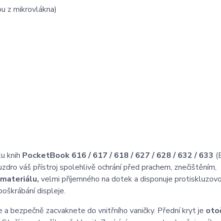
ou z mikrovlákna)
ku knih
PocketBook 616 / 617 / 618 / 627 / 628 / 632 / 633
(B
dro váš přístroj spolehlivě ochrání před prachem, znečištěním,
materiálu,
velmi příjemného na dotek a disponuje protiskluzov
poškrábání displeje.
e a bezpečně zacvaknete do vnitřního vaničky. Přední kryt je
oto