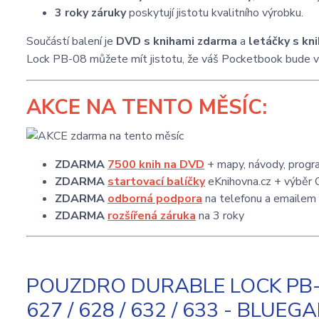
3 roky záruky
poskytují jistotu kvalitního výrobku.
Součástí balení je
DVD s knihami zdarma
a
letáčky s kn
Lock PB-08 můžete mít jistotu, že váš Pocketbook bude v
AKCE
NA TENTO MĚSÍC:
ZDARMA
7500 knih na DVD
+ mapy, návody, progra
ZDARMA
startovací balíčky
eKnihovna.cz + výběr 
ZDARMA
odborná podpora
na telefonu a emailem
ZDARMA
rozšířená záruka
na 3 roky
POUZDRO DURABLE LOCK PB-0
627 / 628 / 632 / 633 - BLUE