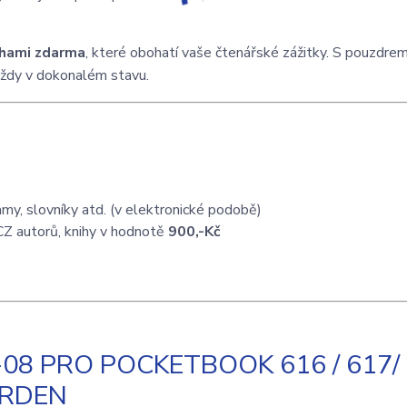
ihami zdarma
, které obohatí vaše čtenářské zážitky. S pouzdre
ždy v dokonalém stavu.
my, slovníky atd. (v elektronické podobě)
CZ autorů, knihy v hodnotě
900,-Kč
8 PRO POCKETBOOK 616 / 617/ 
GARDEN