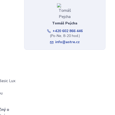
Tomáš Pejcha
+420 602 866 446
(Po-Ne, 8-20 hod.)
info@astre.cz
asic Lux
ou
čný o