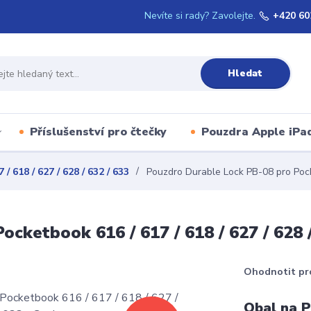
Nevíte si rady? Zavolejte.
+420 60
Hledat
Příslušenství pro čtečky
Pouzdra Apple iPa
 618 / 627 / 628 / 632 / 633
Pouzdro Durable Lock PB-08 pro Pocke
cketbook 616 / 617 / 618 / 627 / 628 /
Ohodnotit pr
Obal na P