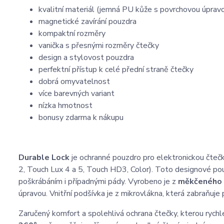
kvalitní materiál (jemná PU kůže s povrchovou úprav
magnetické zavírání pouzdra
kompaktní rozměry
vanička s přesnými rozměry čtečky
design a stylovost pouzdra
perfektní přístup k celé přední straně čtečky
dobrá omyvatelnost
více barevných variant
nízka hmotnost
bonusy zdarma k nákupu
Durable Lock
je ochranné pouzdro pro elektronickou čteč
2, Touch Lux 4 a 5, Touch HD3, Color). Toto designové pouz
poškrábáním i případnými pády. Vyrobeno je z
měkčeného 
úpravou. Vnitřní podšívka je z mikrovlákna, která zabraňuje 
Zaručený komfort a spolehlivá ochrana čtečky, kterou rychl