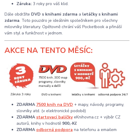
Záruka:
3 roky pro váš klid.
Dále obdržíte
DVD s knihami zdarma
a
letáčky s knihami
zdarma
. Toto pouzdro je ideálním společníkem pro všechny
milovníky literatury. Opětovně chrání váš Pocketbook a přináší
vám styl a funkčnost v jednom.
AKCE
NA TENTO MĚSÍC:
ZDARMA
7500 knih na DVD
+ mapy, návody, programy,
slovníky atd. (v elektronické podobě)
ZDARMA
startovací balíčky
eKnihovna.cz + výběr CZ
autorů, knihy v hodnotě
900,-Kč
ZDARMA
odborná podpora
na telefonu a emailem