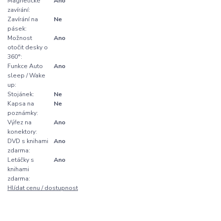
Magnetické
Ano
zavírání:
Zavírání na
Ne
pásek:
Možnost
Ano
otočit desky o
360°:
Funkce Auto
Ano
sleep / Wake
up:
Stojánek:
Ne
Kapsa na
Ne
poznámky:
Výřez na
Ano
konektory:
DVD s knihami
Ano
zdarma:
Letáčky s
Ano
knihami
zdarma:
Hlídat cenu / dostupnost