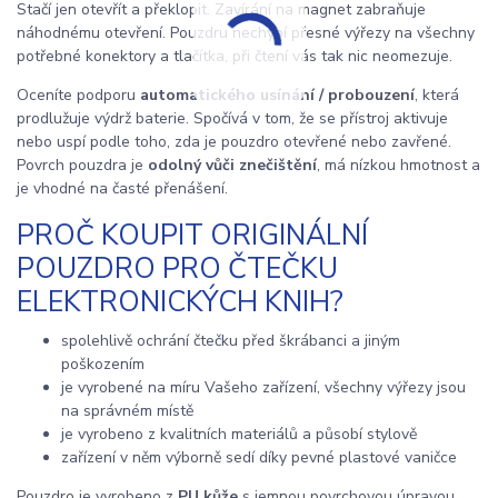
Stačí jen otevřít a překlopit. Zavírání na magnet zabraňuje
náhodnému otevření. Pouzdru nechybí přesné výřezy na všechny
potřebné konektory a tlačítka, při čtení vás tak nic neomezuje.
Oceníte podporu
automatického usínání / probouzení
, která
prodlužuje výdrž baterie. Spočívá v tom, že se přístroj aktivuje
nebo uspí podle toho, zda je pouzdro otevřené nebo zavřené.
Povrch pouzdra je
odolný vůči znečištění
, má nízkou hmotnost a
je vhodné na časté přenášení.
PROČ KOUPIT ORIGINÁLNÍ
POUZDRO PRO ČTEČKU
ELEKTRONICKÝCH KNIH?
spolehlivě ochrání čtečku před škrábanci a jiným
poškozením
je vyrobené na míru Vašeho zařízení, všechny výřezy jsou
na správném místě
je vyrobeno z kvalitních materiálů a působí stylově
zařízení v něm výborně sedí díky pevné plastové vaničce
Pouzdro je vyrobeno z
PU kůže
s jemnou povrchovou úpravou.