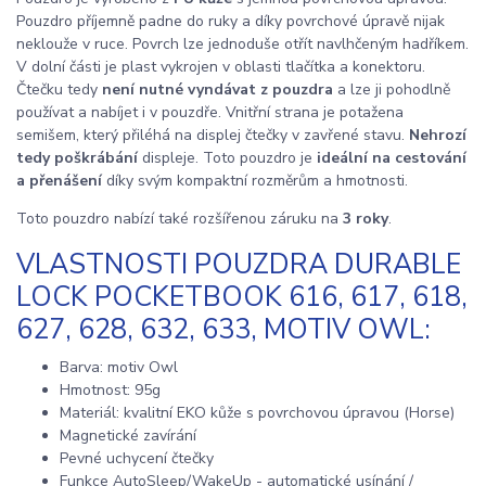
Pouzdro příjemně padne do ruky a díky povrchové úpravě nijak
neklouže v ruce. Povrch lze jednoduše otřít navlhčeným hadříkem.
V dolní části je plast vykrojen v oblasti tlačítka a konektoru.
Čtečku tedy
není nutné vyndávat z pouzdra
a lze ji pohodlně
používat a nabíjet i v pouzdře. Vnitřní strana je potažena
semišem, který přiléhá na displej čtečky v zavřené stavu.
Nehrozí
tedy poškrábání
displeje. Toto pouzdro je
ideální na cestování
a přenášení
díky svým kompaktní rozměrům a hmotnosti.
Toto pouzdro nabízí také rozšířenou záruku na
3 roky
.
VLASTNOSTI POUZDRA DURABLE
LOCK POCKETBOOK 616, 617, 618,
627, 628, 632, 633, MOTIV OWL:
Barva: motiv Owl
Hmotnost: 95g
Materiál: kvalitní EKO kůže s povrchovou úpravou (Horse)
Magnetické zavírání
Pevné uchycení čtečky
Funkce AutoSleep/WakeUp - automatické usínání /