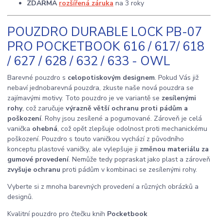
ZDARMA
rozšířená záruka
na 3 roky
POUZDRO DURABLE LOCK PB-07
PRO POCKETBOOK 616 / 617/ 618
/ 627 / 628 / 632 / 633 - OWL
Barevné pouzdro s
celopotiskovým designem
. Pokud Vás již
nebaví jednobarevná pouzdra, zkuste naše nová pouzdra se
zajímavými motivy. Toto pouzdro je ve variantě se
zesílenými
rohy
, což zaručuje
výrazně větší ochranu proti pádům a
poškození
. Rohy jsou zesílené a pogumované. Zároveň je celá
vanička
ohebná
, což opět zlepšuje odolnost proti mechanickému
poškození. Pouzdro s touto vaničkou vychází z původního
konceptu plastové vaničky, ale vylepšuje ji
změnou materiálu za
gumové provedení
. Nemůže tedy popraskat jako plast a zároveň
zvyšuje ochranu
proti pádům v kombinaci se zesílenými rohy.
Vyberte si z mnoha barevných provedení a různých obrázků a
designů.
Kvalitní pouzdro pro čtečku knih
Pocketbook