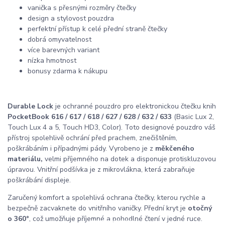
vanička s přesnými rozměry čtečky
design a stylovost pouzdra
perfektní přístup k celé přední straně čtečky
dobrá omyvatelnost
více barevných variant
nízka hmotnost
bonusy zdarma k nákupu
Durable Lock
je ochranné pouzdro pro elektronickou čtečku knih
PocketBook 616 / 617 / 618 / 627 / 628 / 632 / 633
(Basic Lux 2,
Touch Lux 4 a 5, Touch HD3, Color). Toto designové pouzdro váš
přístroj spolehlivě ochrání před prachem, znečištěním,
poškrábáním i případnými pády. Vyrobeno je z
měkčeného
materiálu,
velmi příjemného na dotek a disponuje protiskluzovou
úpravou. Vnitřní podšívka je z mikrovlákna, která zabraňuje
poškrábání displeje.
Zaručený komfort a spolehlivá ochrana čtečky, kterou rychle a
bezpečně zacvaknete do vnitřního vaničky. Přední kryt je
otočný
o 360°
, což umožňuje příjemné a pohodlné čtení v jedné ruce.