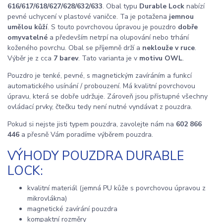
616/617/618/627/628/632/633
. Obal typu
Durable Lock
nabízí
pevné uchycení v plastové vaničce. Ta je potažena
jemnou
umělou kůží
. S touto povrchovou úpravou je pouzdro
dobře
omyvatelné
a především netrpí na olupování nebo trhání
koženého povrchu. Obal se příjemně drží a
neklouže v ruce
.
Výběr je z cca
7 barev
. Tato varianta je v
motivu OWL
.
Pouzdro je tenké, pevné, s magnetickým zavíráním a funkcí
automatického usínání / probouzení. Má kvalitní povrchovou
úpravu, která se dobře udržuje. Zároveň jsou přístupné všechny
ovládací prvky, čtečku tedy není nutné vyndávat z pouzdra.
Pokud si nejste jisti typem pouzdra, zavolejte nám na
602 866
446
a přesně Vám poradíme výběrem pouzdra.
VÝHODY POUZDRA DURABLE
LOCK:
kvalitní materiál (jemná PU kůže s povrchovou úpravou z
mikrovlákna)
magnetické zavírání pouzdra
kompaktní rozměry