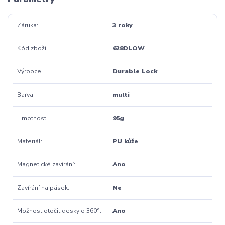
Záruka
3 roky
Kód zboží
628DLOW
Výrobce
Durable Lock
Barva
multi
Hmotnost
95g
Materiál
PU kůže
Magnetické zavírání
Ano
Zavírání na pásek
Ne
Možnost otočit desky o 360°
Ano