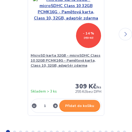
- 14 %
359 Kč
MicroSD karta 32GB - microSDHC Class
USB síťový ad
10 32GB PCMK16G - Paměťová karta,
Univerzální n
Class 10, 32GB, adaptér zdarma
309 Kč
/
ks
Skladem > 3 ks
Skladem > 3 k
255 Kč
bez DPH
Přidat do košíku