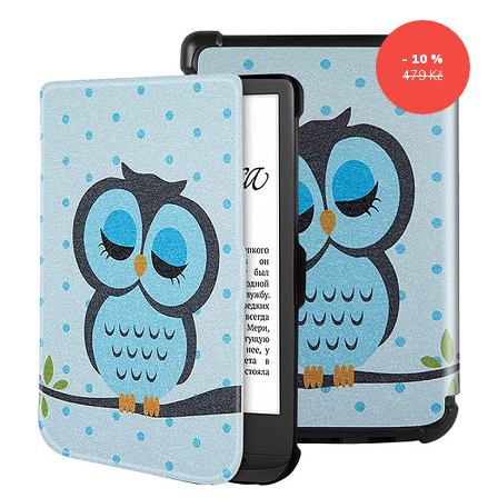
- 10 %
479 Kč