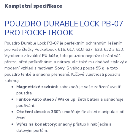
Kompletní specifikace
POUZDRO DURABLE LOCK PB-07
PRO POCKETBOOK
Pouzdro Durable Lock PB-07 je perfektním ochranným řešením
pro vaše čtečky Pocketbook 616, 617, 618, 627, 628, 632 a 633.
Vyrobeno z kvalitní
PU kůže
, toto pouzdro nejenže chrání váš
přístroj před poškrábáním a nárazy, ale také mu dodává stylový a
moderní vzhled s motivem
Sovy
. S váhou pouze
95 g
je toto
pouzdro lehké a snadno přenosné. Klíčové vlastnosti pouzdra
zahrnují:
Magnetické zavírání:
zabezpečuje vaše zařízení uvnitř
pouzdra.
Funkce Auto sleep / Wake up:
šetří baterii a usnadňuje
používání.
Otočení desek o 360°:
umožňuje flexibilní manipulaci při
čtení.
Výřez na konektory:
snadný přístup k nabíjecím a
datovým portům.