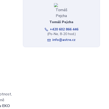
Tomáš Pejcha
+420 602 866 446
(Po-Ne, 8-20 hod.)
info@astre.cz
otnost,
sně
u EKO