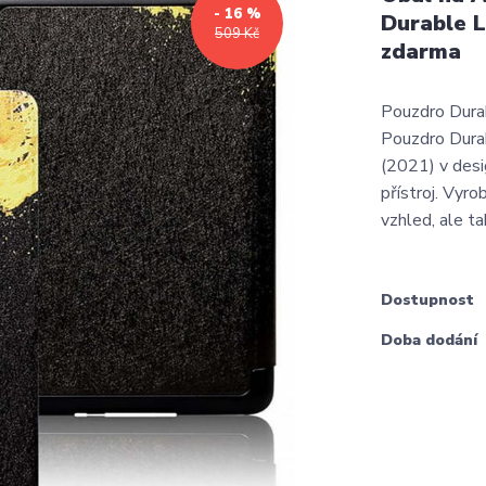
- 16 %
Durable L
509 Kč
zdarma
Pouzdro Dura
Pouzdro Dura
(2021) v desi
přístroj. Vyr
vzhled, ale t
Dostupnost
Doba dodání