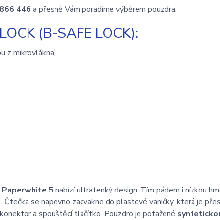
 866 446
a přesně Vám poradíme výběrem pouzdra.
OCK (B-SAFE LOCK):
ou z mikrovlákna)
 Paperwhite 5
nabízí ultratenký design. Tím pádem i nízkou hm
 Čtečka se napevno zacvakne do plastové vaničky, která je pře
konektor a spouštěcí tlačítko. Pouzdro je potažené
synteticko