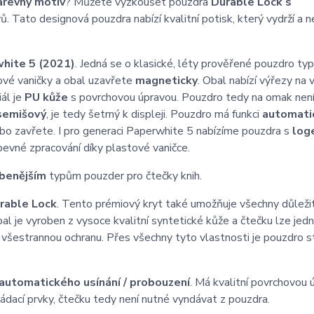
arevný motiv
? Můžete vyzkoušet pouzdra
Durable Lock s
. Tato designová pouzdra nabízí kvalitní potisk, který vydrží a 
hite 5 (2021)
. Jedná se o klasické, léty prověřené pouzdro ty
ové vaničky a obal uzavřete
magneticky
. Obal nabízí výřezy na
iál je
PU kůže
s povrchovou úpravou. Pouzdro tedy na omak není
semišový
, je tedy šetrný k displeji. Pouzdro má funkci
automati
bo zavřete. I pro generaci Paperwhite 5 nabízíme pouzdra s
log
pevné zpracování díky plastové vaničce.
íbenějším
typům pouzder pro čtečky knih.
rable Lock
. Tento prémiový kryt také umožňuje všechny důležit
Obal je vyroben z vysoce kvalitní syntetické kůže a čtečku lze je
všestrannou ochranu. Přes všechny tyto vlastnosti je pouzdro s
automatického usínání / probouzení
. Má kvalitní povrchovou 
ádací prvky, čtečku tedy není nutné vyndávat z pouzdra.