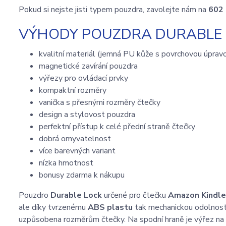
Pokud si nejste jisti typem pouzdra, zavolejte nám na
602
VÝHODY POUZDRA DURABLE L
kvalitní materiál (jemná PU kůže s povrchovou úprav
magnetické zavírání pouzdra
výřezy pro ovládací prvky
kompaktní rozměry
vanička s přesnými rozměry čtečky
design a stylovost pouzdra
perfektní přístup k celé přední straně čtečky
dobrá omyvatelnost
více barevných variant
nízka hmotnost
bonusy zdarma k nákupu
Pouzdro
Durable Lock
určené pro čtečku
Amazon Kindle
ale díky tvrzenému
ABS plastu
tak mechanickou odolnost.
uzpůsobena rozměrům čtečky. Na spodní hraně je výřez na 