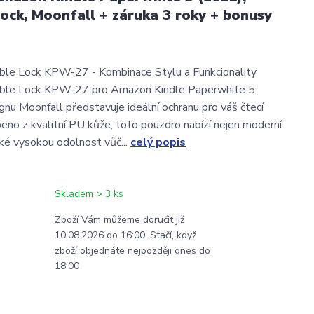
ock, Moonfall + záruka 3 roky + bonusy
ble Lock KPW-27 - Kombinace Stylu a Funkcionality
ble Lock KPW-27 pro Amazon Kindle Paperwhite 5
gnu Moonfall představuje ideální ochranu pro váš čtecí
obeno z kvalitní PU kůže, toto pouzdro nabízí nejen moderní
aké vysokou odolnost vůč...
celý popis
Skladem > 3 ks
Zboží Vám můžeme doručit již
10.08.2026 do 16:00. Stačí, když
zboží objednáte nejpozději dnes do
18:00