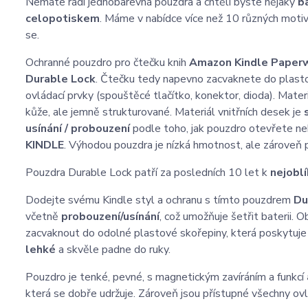
Nemáte rádi jednobarevná pouzdra a chtěli byste nějaký
b
celopotiskem
. Máme v nabídce více než 10 různých motivů
se.
Ochranné pouzdro pro čtečku knih
Amazon Kindle Paperw
Durable Lock
. Čtečku tedy napevno zacvaknete do plast
ovládací prvky (spouštěcé tlačítko, konektor, dioda). Mater
kůže, ale jemně strukturované. Materiál vnitřních desek je
usínání / probouzení
podle toho, jak pouzdro otevřete ne
KINDLE
. Výhodou pouzdra je nízká hmotnost, ale zároveň 
Pouzdra Durable Lock patří za posledních 10 let k
nejobl
Dodejte svému Kindle styl a ochranu s tímto pouzdrem
Du
včetně
probouzení/usínání
, což umožňuje šetřit baterii. 
zacvaknout do odolné plastové skořepiny, která poskytuje 
lehké
a skvěle padne do ruky.
Pouzdro je tenké, pevné, s magnetickým zavíráním a funkcí
která se dobře udržuje. Zároveň jsou přístupné všechny ovl