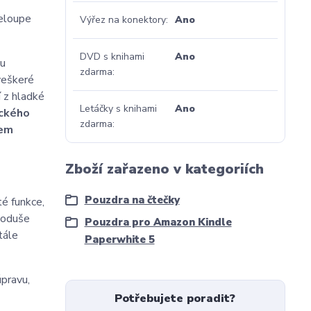
neloupe
Výřez na konektory
Ano
DVD s knihami
Ano
pu
zdarma
 veškeré
 z hladké
Letáčky s knihami
Ano
ckého
zdarma
em
Zboží zařazeno v kategoriích
Pouzdra na čtečky
é funkce,
dnoduše
Pouzdra pro Amazon Kindle
tále
Paperwhite 5
úpravu,
Potřebujete poradit?