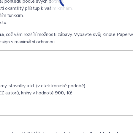
el pohledu podle svých potřeb.
istí okamžitý přístup k vašim knihám.
ším funkcím.
ktu.
ma
, což vám rozšíří možnosti zábavy. Vybavte svůj Kindle Paperw
sign s maximální ochranou.
my, slovníky atd. (v elektronické podobě)
CZ autorů, knihy v hodnotě
900,-Kč