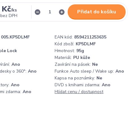
 Kč
/
ks
Přidat do košíku
bez DPH
005.KP5DLMF
EAN kód:
8594211253635
Kód zboží:
KP5DLMF
ble Lock
Hmotnost:
95g
Materiál:
PU kůže
rání:
Ano
Zavírání na pásek:
Ne
 desky o 360°:
Ano
Funkce Auto sleep / Wake up:
Ano
Kapsa na poznámky:
Ne
tory:
Ano
DVD s knihami zdarma:
Ano
ami zdarma:
Ano
Hlídat cenu / dostupnost