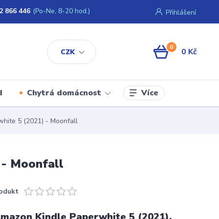
2 866 446
(Po-Ne, 8-20 hod.)
Přihlášení
0
0 Kč
CZK
Více
d
Chytrá domácnost
ite 5 (2021) - Moonfall
- Moonfall
odukt
mazon Kindle Paperwhite 5 (2021),