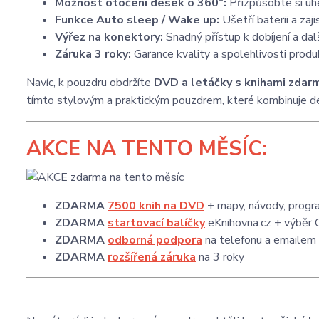
Možnost otočení desek o 360°:
Přizpůsobte si úh
Funkce Auto sleep / Wake up:
Ušetří baterii a zaj
Výřez na konektory:
Snadný přístup k dobíjení a dal
Záruka 3 roky:
Garance kvality a spolehlivosti produ
Navíc, k pouzdru obdržíte
DVD a letáčky s knihami zdar
tímto stylovým a praktickým pouzdrem, které kombinuje de
AKCE
NA TENTO MĚSÍC:
ZDARMA
7500 knih na DVD
+ mapy, návody, progra
ZDARMA
startovací balíčky
eKnihovna.cz + výběr 
ZDARMA
odborná podpora
na telefonu a emailem
ZDARMA
rozšířená záruka
na 3 roky