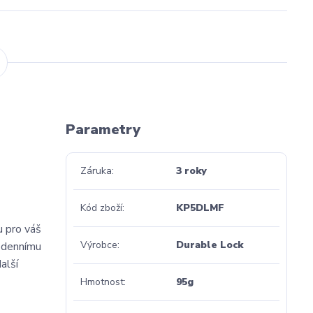
Parametry
Záruka
3 roky
Kód zboží
KP5DLMF
u pro váš
Výrobce
Durable Lock
dodennímu
alší
Hmotnost
95g