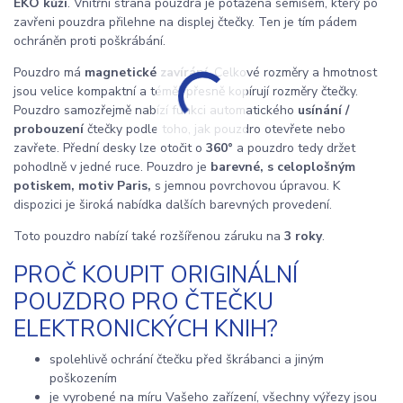
EKO kůží
. Vnitřní strana pouzdra je potažena semišem, který po
zavřeni pouzdra přilehne na displej čtečky. Ten je tím pádem
ochráněn proti poškrábání.
Pouzdro má
magnetické zavírání
. Celkové rozměry a hmotnost
jsou velice kompaktní a téměř přesně kopírují rozměry čtečky.
Pouzdro samozřejmě nabízí funkci automatického
usínání /
probouzení
čtečky podle toho, jak pouzdro otevřete nebo
zavřete. Přední desky lze otočit o
360°
a pouzdro tedy držet
pohodlně v jedné ruce. Pouzdro je
barevné, s celoplošným
potiskem, motiv Paris,
s jemnou povrchovou úpravou. K
dispozici je široká nabídka dalších barevných provedení.
Toto pouzdro nabízí také rozšířenou záruku na
3 roky
.
PROČ KOUPIT ORIGINÁLNÍ
POUZDRO PRO ČTEČKU
ELEKTRONICKÝCH KNIH?
spolehlivě ochrání čtečku před škrábanci a jiným
poškozením
je vyrobené na míru Vašeho zařízení, všechny výřezy jsou