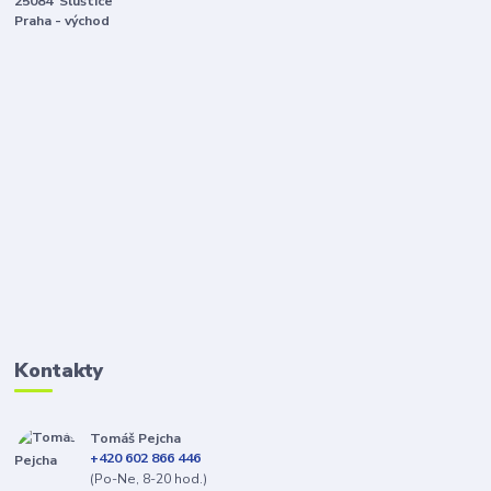
25084 Sluštice
Praha - východ
Kontakty
Tomáš Pejcha
+420 602 866 446
(Po-Ne, 8-20 hod.)