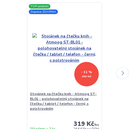
TOP produkt
TOP produkt
Doprava ZDARMA
Akce
Doprava ZDAR
- 11 %
359 Kč
Stojánek na čtečku knih - Atmoog ST-
USB síťový ad
BL01 - polohovatelný stojánek na
Univerzální na
čtečku / tablet / telefon - černý, s
polstrováním
319 Kč
/
ks
Skladem > 3 ks
Skladem > 3 k