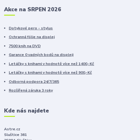
Akce na SRPEN 2026
Dotykové pero - stylus
Ochranná fólie na displej
7500 knih na DVD
Garance 0 vadných bodů na displeji
Letáčky s knihami v hodnotě více než 1400,-Kč
Letáčky s knihami v hodnotě více než 900,-Kč
Odborná podpora 24/7/365
Rozšířená záruka 3 roky
Kde nás najdete
Astre.cz
Sluštice 361