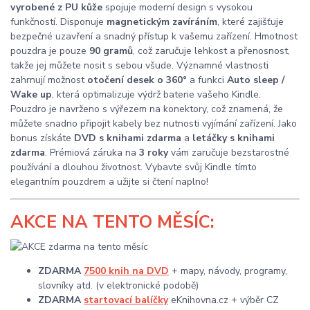
vyrobené z PU kůže
spojuje moderní design s vysokou
funkčností. Disponuje
magnetickým zavíráním
, které zajišťuje
bezpečné uzavření a snadný přístup k vašemu zařízení. Hmotnost
pouzdra je pouze
90 gramů
, což zaručuje lehkost a přenosnost,
takže jej můžete nosit s sebou všude. Významné vlastnosti
zahrnují možnost
otočení desek o 360°
a funkci
Auto sleep /
Wake up
, která optimalizuje výdrž baterie vašeho Kindle.
Pouzdro je navrženo s výřezem na konektory, což znamená, že
můžete snadno připojit kabely bez nutnosti vyjímání zařízení. Jako
bonus získáte
DVD s knihami zdarma
a
letáčky s knihami
zdarma
. Prémiová záruka na
3 roky
vám zaručuje bezstarostné
používání a dlouhou životnost. Vybavte svůj Kindle tímto
elegantním pouzdrem a užijte si čtení naplno!
AKCE
NA TENTO MĚSÍC:
ZDARMA
7500 knih na DVD
+ mapy, návody, programy,
slovníky atd. (v elektronické podobě)
ZDARMA
startovací balíčky
eKnihovna.cz + výběr CZ