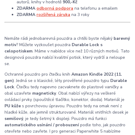
autorů, knihy v hodnotě
900,-Kč
ZDARMA
odborná podpora
na telefonu a emailem
ZDARMA
rozšířená záruka
na 3 roky
Nemáte rádi jednobarevná pouzdra a chtěli byste nějaký
barevný
motiv
? Můžete vyzkoušet pouzdra
Durable Lock s
celopotiskem
. Máme v nabídce více než 10 různých motivů. Tato
designová pouzdra nabízí kvalitní potisk, který vydrží a neloupe
se.
Ochranné pouzdro pro čtečku knih
Amazon Kindle 2022 (11.
gen)
. Jedná se o klasické, léty prověřené pouzdro typu
Durable
Lock
. Čtečku tedy napevno zacvaknete do plastové vaničky a
obal uzavřete
magneticky
. Obal nabízí výřezy na veškeré
ovládací prvky (spouštěcé tlačítko, konektor, dioda). Materiál je
PU kůže
s povrchovou úpravou. Pouzdro tedy na omak není z
hladké kůže, ale jemně strukturované. Materiál vnitřních desek je
semišový
, je tedy šetrný k displeji. Pouzdro má funkci
automatického usínání / probouzení
podle toho, jak pouzdro
otevřete nebo zavřete. I pro generaci Paperwhite 5 nabízíme