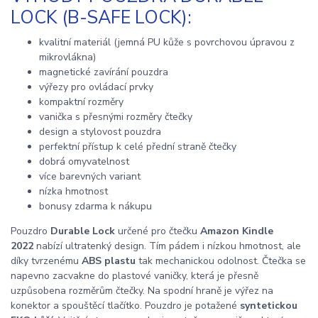
LOCK (B-SAFE LOCK):
kvalitní materiál (jemná PU kůže s povrchovou úpravou z
mikrovlákna)
magnetické zavírání pouzdra
výřezy pro ovládací prvky
kompaktní rozměry
vanička s přesnými rozměry čtečky
design a stylovost pouzdra
perfektní přístup k celé přední straně čtečky
dobrá omyvatelnost
více barevných variant
nízka hmotnost
bonusy zdarma k nákupu
Pouzdro
Durable Lock
určené pro čtečku
Amazon Kindle
2022
nabízí ultratenký design. Tím pádem i nízkou hmotnost, ale
díky tvrzenému
ABS plastu
tak mechanickou odolnost. Čtečka se
napevno zacvakne do plastové vaničky, která je přesně
uzpůsobena rozměrům čtečky. Na spodní hraně je výřez na
konektor a spouštěcí tlačítko. Pouzdro je potažené
syntetickou