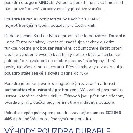
pouzdra s
logem KINDLE
. Výhodou pouzdra je nízká hmotnost,
ale zároveň pevné zpracování díky plastové vaničce.
Pouzdra Durable Lock patří za posledních 10 let k
nejoblíbenějším
typům pouzder pro čtečky knih.
Dodejte svému Kindle styl a ochranu s tímto pouzdrem
Durable
Lock
. Tento prémiový kryt také umožňuje všechny důležité
funkce, včetně
probouzení/usínání
, což umožňuje šetřit baterii.
Obal je vyroben z vysoce kvalitní syntetické kůže a čtečku lze
jednoduše zacvaknout do odolné plastové skořepiny, která
poskytuje všestrannou ochranu. Přes všechny tyto vlastnosti je
pouzdro stále
lehké
a skvěle padne do ruky.
Pouzdro je tenké, pevné, s magnetickým zavíráním a funkcí
automatického usínání / probouzení
. Má kvalitní povrchovou
úpravu, která se dobře udržuje. Zároveň jsou přístupné všechny
ovládací prvky, čtečku tedy není nutné vyndávat z pouzdra.
Pokud si nejste jisti typem pouzdra, zavolejte nám na
602 866
446
a přesně Vám poradíme výběrem pouzdra.
VÝHODY POUZDRA DURABLE