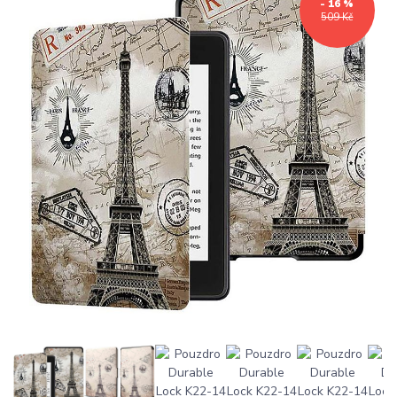
- 16 %
509 Kč