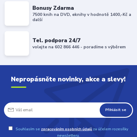
Bonusy Zdarma
7500 knih na DVD, eknihy v hodnotě 1400,-Kč a
další
Tel. podpora 24/7
volejte na 602 866 446 - poradíme s výběrem
Nepropásněte novinky, akce a slevy!
Přihlásit se
Souhlasím se
zpracováním osobních údajů
za účelem rozesílky
newsletteru.