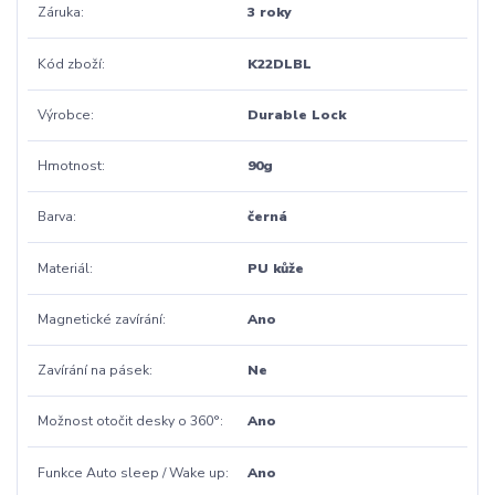
Záruka
3 roky
Kód zboží
K22DLBL
Výrobce
Durable Lock
Hmotnost
90g
Barva
černá
Materiál
PU kůže
Magnetické zavírání
Ano
Zavírání na pásek
Ne
Možnost otočit desky o 360°
Ano
Funkce Auto sleep / Wake up
Ano