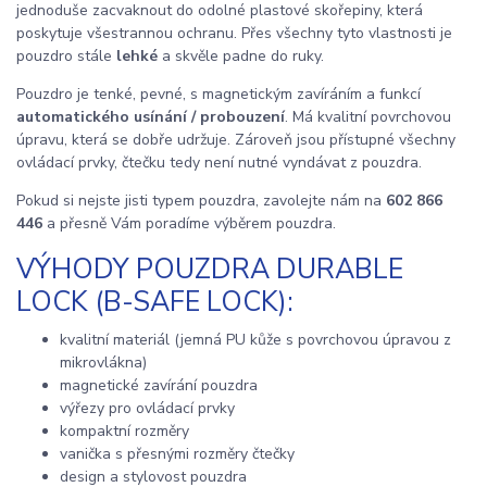
jednoduše zacvaknout do odolné plastové skořepiny, která
poskytuje všestrannou ochranu. Přes všechny tyto vlastnosti je
pouzdro stále
lehké
a skvěle padne do ruky.
Pouzdro je tenké, pevné, s magnetickým zavíráním a funkcí
automatického usínání / probouzení
. Má kvalitní povrchovou
úpravu, která se dobře udržuje. Zároveň jsou přístupné všechny
ovládací prvky, čtečku tedy není nutné vyndávat z pouzdra.
Pokud si nejste jisti typem pouzdra, zavolejte nám na
602 866
446
a přesně Vám poradíme výběrem pouzdra.
VÝHODY POUZDRA DURABLE
LOCK (B-SAFE LOCK):
kvalitní materiál (jemná PU kůže s povrchovou úpravou z
mikrovlákna)
magnetické zavírání pouzdra
výřezy pro ovládací prvky
kompaktní rozměry
vanička s přesnými rozměry čtečky
design a stylovost pouzdra