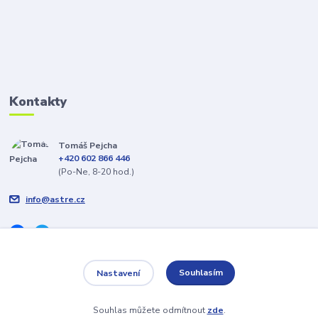
Kontakty
Tomáš Pejcha
+420 602 866 446
(Po-Ne, 8-20 hod.)
info@astre.cz
Souhlasím
Nastavení
Veškeré texty a popisy vytvořil Tomáš Pejcha - 2009-2026 © ASTRE.CZ
Souhlas můžete odmítnout
zde
.
Vytvořeno na
Eshop-rychle.cz