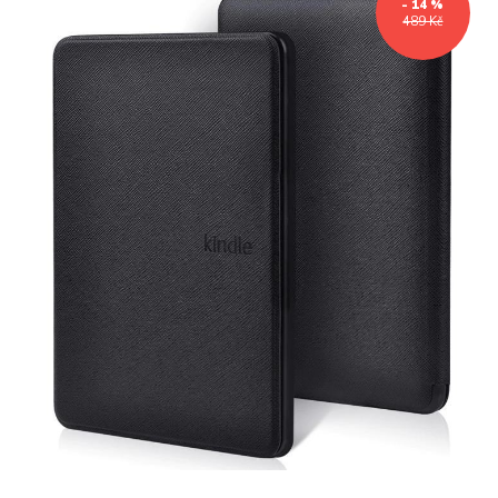
- 14 %
489 Kč