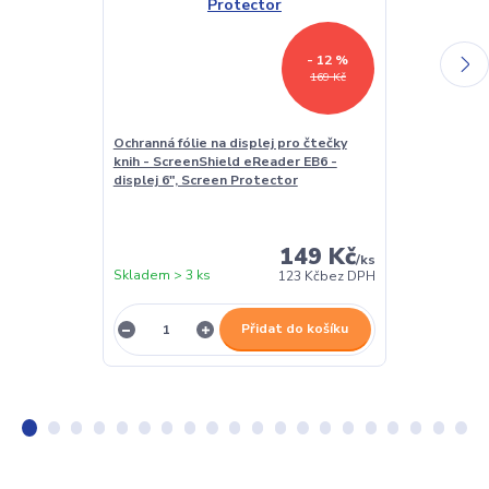
- 12 %
169 Kč
Ochranná fólie na displej pro čtečky
Stojánek na č
knih - ScreenShield eReader EB6 -
WH01 - poloh
displej 6", Screen Protector
čtečku / tablet
polstrováním
149 Kč
/
ks
Skladem > 3 ks
Skladem > 3 k
123 Kč
bez DPH
Přidat do košíku