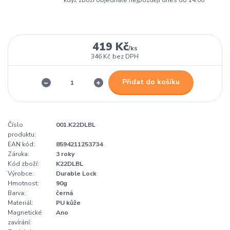
když zboží objednáte nejpozději dnes do 14:00
419 Kč
/
ks
346 Kč
bez DPH
Přidat do košíku
Číslo
001.K22DLBL
produktu:
EAN kód:
8594211253734
Záruka:
3 roky
Kód zboží:
K22DLBL
Výrobce:
Durable Lock
Hmotnost:
90g
Barva:
černá
Materiál:
PU kůže
Magnetické
Ano
zavírání: