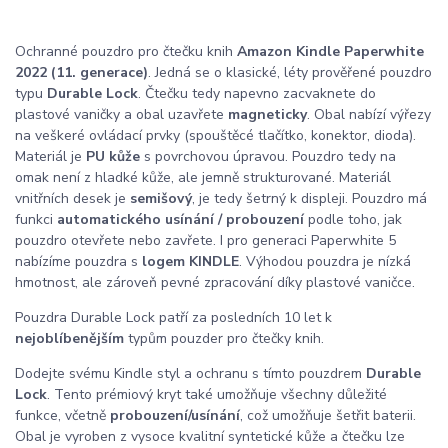
Ochranné pouzdro pro čtečku knih
Amazon Kindle Paperwhite
2022 (11. generace)
. Jedná se o klasické, léty prověřené pouzdro
typu
Durable Lock
. Čtečku tedy napevno zacvaknete do
plastové vaničky a obal uzavřete
magneticky
. Obal nabízí výřezy
na veškeré ovládací prvky (spouštěcé tlačítko, konektor, dioda).
Materiál je
PU kůže
s povrchovou úpravou. Pouzdro tedy na
omak není z hladké kůže, ale jemně strukturované. Materiál
vnitřních desek je
semišový
, je tedy šetrný k displeji. Pouzdro má
funkci
automatického usínání / probouzení
podle toho, jak
pouzdro otevřete nebo zavřete. I pro generaci Paperwhite 5
nabízíme pouzdra s
logem KINDLE
. Výhodou pouzdra je nízká
hmotnost, ale zároveň pevné zpracování díky plastové vaničce.
Pouzdra Durable Lock patří za posledních 10 let k
nejoblíbenějším
typům pouzder pro čtečky knih.
Dodejte svému Kindle styl a ochranu s tímto pouzdrem
Durable
Lock
. Tento prémiový kryt také umožňuje všechny důležité
funkce, včetně
probouzení/usínání
, což umožňuje šetřit baterii.
Obal je vyroben z vysoce kvalitní syntetické kůže a čtečku lze