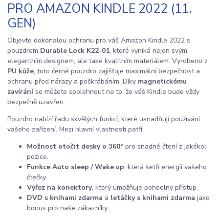
PRO AMAZON KINDLE 2022 (11.
GEN)
Objevte dokonalou ochranu pro váš Amazon Kindle 2022 s
pouzdrem
Durable Lock K22-01
, které vyniká nejen svým
elegantním designem, ale také kvalitním materiálem. Vyrobeno z
PU kůže
, toto černé pouzdro zajišťuje maximální bezpečnost a
ochranu před nárazy a poškrábáním. Díky
magnetickému
zavírání
se můžete spolehnout na to, že váš Kindle bude vždy
bezpečně uzavřen.
Pouzdro nabízí řadu skvělých funkcí, které usnadňují používání
vašeho zařízení. Mezi hlavní vlastnosti patří:
Možnost otočit desky o 360°
pro snadné čtení z jakékoli
pozice.
Funkce Auto sleep / Wake up
, která šetří energii vašeho
čtečky.
Výřez na konektory
, který umožňuje pohodlný přístup.
DVD s knihami zdarma
a
letáčky s knihami zdarma
jako
bonus pro naše zákazníky.