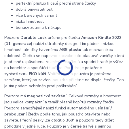
perfektní přístup k celé přední straně čtečky
dobrá omyvatelnost
více barevných variant
nízka hmotnost
bonusy zdarma k nákupu
Pouzdro
Durable Lock
určené pro čtečku
Amazon Kindle 2022
(11. generace)
nabízí ultratenký design. Tím pádem i nízkou
hmotnost, ale díky tvrzenému
ABS plastu
tak mechanickou
odolnost. Čtečka se napevno zacvakne do plastové vaničky, která
je přesně uzpůsobena rozměrům čtečky. Na spodní hraně je výřez
na konektor a spouštěcí tlačítko. Pouzdro je potažené
syntetickou EKO kůží
. Vnitřní strana pouzdra je potažena
semišem, který po zavřeni pouzdra přilehne na displej čtečky. Ten
je tím pádem ochráněn proti poškrábání.
Pouzdro má
magnetické zavírání
. Celkové rozměry a hmotnost
jsou velice kompaktní a téměř přesně kopírují rozměry čtečky.
Pouzdro samozřejmě nabízí funkci automatického
usínání /
probouzení
čtečky podle toho, jak pouzdro otevřete nebo
zavřete. Přední desky lze otočit o
360°
a pouzdro tedy držet
pohodlně v jedné ruce. Pouzdro je v
černé barvě
s jemnou