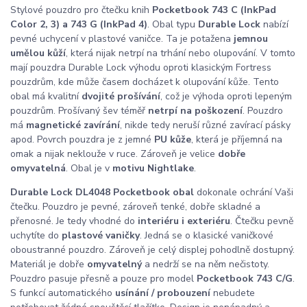
Stylové pouzdro pro čtečku knih
Pocketbook 743 C (InkPad
Color 2, 3) a 743 G (InkPad 4)
. Obal typu
Durable Lock
nabízí
pevné uchycení v plastové vaničce. Ta je potažena
jemnou
umělou kůží
, která nijak netrpí na trhání nebo olupování. V tomto
mají pouzdra Durable Lock výhodu oproti klasickým Fortress
pouzdrům, kde může časem docházet k olupování kůže. Tento
obal má kvalitní
dvojité prošívání
, což je výhoda oproti lepeným
pouzdrům. Prošívaný šev téměř
netrpí na poškození
. Pouzdro
má
magnetické zavírání
, nikde tedy neruší různé zavírací pásky
apod. Povrch pouzdra je z jemné
PU kůže
, která je příjemná na
omak a nijak neklouže v ruce. Zároveň je velice
dobře
omyvatelná
. Obal je v
motivu Nightlake
.
Durable Lock DL4048 Pocketbook obal
dokonale ochrání Vaši
čtečku. Pouzdro je pevné, zároveň tenké, dobře skladné a
přenosné. Je tedy vhodné do
interiéru i exteriéru
. Čtečku pevně
uchytíte do
plastové vaničky
. Jedná se o klasické vaničkové
oboustranné pouzdro. Zároveň je celý displej pohodlně dostupný.
Materiál je dobře
omyvatelný
a nedrží se na něm nečistoty.
Pouzdro pasuje přesně a pouze pro model
Pocketbook 743 C/G
.
S funkcí automatického
usínání / probouzení
nebudete