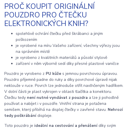
PROČ KOUPIT ORIGINÁLNÍ
POUZDRO PRO ČTEČKU
ELEKTRONICKÝCH KNIH?
spolehlivě ochrání čtečku před škrábanci a jiným
poškozením
je vyrobené na míru Vašeho zařízení, všechny výřezy jsou
na správném místě
je vyrobeno z kvalitních materiálů a působí stylově
zařízení v něm výborně sedí díky přesné plastové vaničce
Pouzdro je vyrobeno z
PU kůže
s jemnou povrchovou úpravou.
Pouzdro příjemně padne do ruky a díky povrchové úpravě nijak
neklouže v ruce. Povrch lze jednoduše otřít navlhčeným hadříkem.
V dolní části je plast vykrojen v oblasti tlačítka a konektoru.
Čtečku tedy
není nutné vyndávat z pouzdra
a lze ji pohodlně
používat a nabíjet i v pouzdře. Vnitřní strana je potažena
semišem, který přiléhá na displej čtečky v zavřené stavu.
Nehrozí
tedy poškrábání
displeje.
Toto pouzdro je
ideální na cestování a přenášení
díky svým