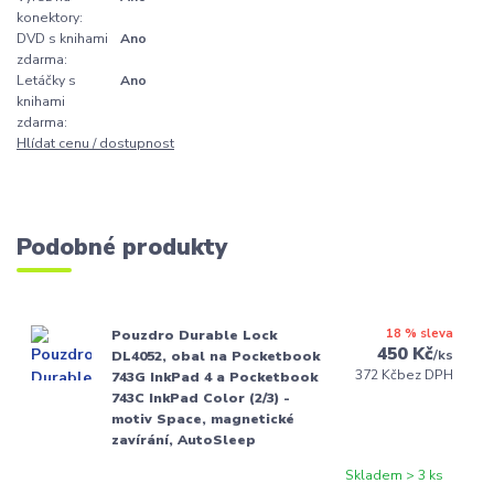
konektory:
DVD s knihami
Ano
zdarma:
Letáčky s
Ano
knihami
zdarma:
Hlídat cenu / dostupnost
Podobné produkty
18 % sleva
Pouzdro Durable Lock
450 Kč
/
ks
DL4052, obal na Pocketbook
372 Kč
bez DPH
743G InkPad 4 a Pocketbook
743C InkPad Color (2/3) -
motiv Space, magnetické
zavírání, AutoSleep
Skladem > 3 ks