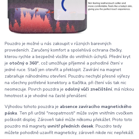
Pouzdro je možné u nás zakoupit v různých barevných
provedeních. Zaručený komfort a spolehlivá ochrana čtečky,
kterou rychle a bezpečně vložíte do vnitřních úchytů. Přední kryt
je
otočný o 360°
, což umožňuje příjemné a pohodlné čtení v
jedné ruce. Stačí jen otevřít a překlopit. Zavírání na magnet
zabraňuje náhodnému otevření. Pouzdru nechybí přesné výřezy
na všechny potřebné konektory a tlačítka, při čtení vás tak nic
neomezuje. Povrch pouzdra je
odolný vůči znečištění
, má nízkou
hmotnost a je vhodné na časté přenášení.
Výhodou tohoto pouzdra je
absence zavíracího magnetického
pásku
. Ten při určité "neopatrnosti" může svým vnitřním cvočkem
poškodit displej. Zároveň také může někomu překážet. Proto toto
pouzdro má magnety
uvnitř předních desek
. Pouzdro tedy
můžete pohodlně uzavřít magneticky, zároveň nikde nic nepřekáží.