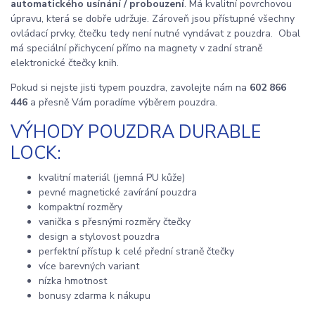
automatického usínání / probouzení
. Má kvalitní povrchovou
úpravu, která se dobře udržuje. Zároveň jsou přístupné všechny
ovládací prvky, čtečku tedy není nutné vyndávat z pouzdra. Obal
má speciální přichycení přímo na magnety v zadní straně
elektronické čtečky knih.
Pokud si nejste jisti typem pouzdra, zavolejte nám na
602 866
446
a přesně Vám poradíme výběrem pouzdra.
VÝHODY POUZDRA DURABLE
LOCK:
kvalitní materiál (jemná PU kůže)
pevné magnetické zavírání pouzdra
kompaktní rozměry
vanička s přesnými rozměry čtečky
design a stylovost pouzdra
perfektní přístup k celé přední straně čtečky
více barevných variant
nízka hmotnost
bonusy zdarma k nákupu