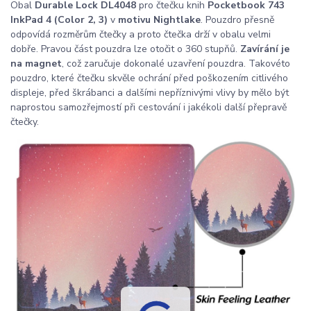
Obal
Durable Lock DL4048
pro čtečku knih
Pocketbook 743
InkPad 4 (Color 2, 3)
v
motivu Nightlake
. Pouzdro přesně
odpovídá rozměrům čtečky a proto čtečka drží v obalu velmi
dobře. Pravou část pouzdra lze otočit o 360 stupňů.
Zavírání je
na magnet
, což zaručuje dokonalé uzavření pouzdra. Takovéto
pouzdro, které čtečku skvěle ochrání před poškozením citlivého
displeje, před škrábanci a dalšími nepříznivými vlivy by mělo být
naprostou samozřejmostí při cestování i jakékoli další přepravě
čtečky.