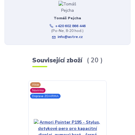
Tomáš Pejcha
+420 602 866 446
(Po-Ne, 8-20 hod.)
info@astre.cz
Související zboží
20
Akce
TOP produkt
Novinka
Doprava ZDAR
Doprava ZDARMA