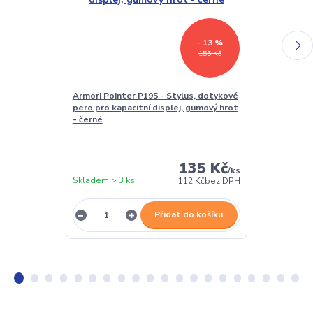
- 13 %
155 Kč
Armori Pointer P195 - Stylus, dotykové
Stojánek na č
pero pro kapacitní displej, gumový hrot
BL01 - poloho
- černé
čtečku / table
polstrováním
135 Kč
/
ks
Skladem > 3 ks
Skladem > 3 k
112 Kč
bez DPH
Přidat do košíku