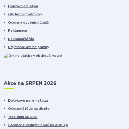
Doprava a platba
Obchodní podmínky
Ochrana osobních údajů
Reklamace
Reklamační řád
Přijímáme online platby
Akce na SRPEN 2026
Dotykové pero - stylus
Ochranná fólie na displej
7500 knih na DVD
Garance 0 vadných bodů na displeji