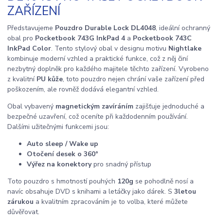
ZAŘÍZENÍ
Představujeme
Pouzdro Durable Lock DL4048
, ideální ochranný
obal pro
Pocketbook 743G InkPad 4
a
Pocketbook 743C
InkPad Color
. Tento stylový obal v designu motivu
Nightlake
kombinuje moderní vzhled a praktické funkce, což z něj činí
nezbytný doplněk pro každého majitele těchto zařízení. Vyrobeno
z kvalitní
PU kůže
, toto pouzdro nejen chrání vaše zařízení před
poškozením, ale rovněž dodává elegantní vzhled.
Obal vybavený
magnetickým zavíráním
zajišťuje jednoduché a
bezpečné uzavření, což oceníte při každodenním používání.
Dalšími užitečnými funkcemi jsou:
Auto sleep / Wake up
Otočení desek o 360°
Výřez na konektory
pro snadný přístup
Toto pouzdro s hmotností pouhých
120g
se pohodlně nosí a
navíc obsahuje DVD s knihami a letáčky jako dárek. S
3letou
zárukou
a kvalitním zpracováním je to volba, které můžete
důvěřovat.