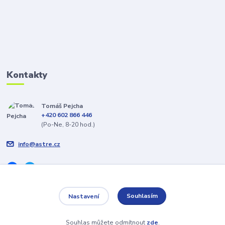
Kontakty
Tomáš Pejcha
+420 602 866 446
(Po-Ne, 8-20 hod.)
info@astre.cz
Souhlasím
Nastavení
Veškeré texty a popisy vytvořil Tomáš Pejcha - 2009-2026 © ASTRE.CZ
Souhlas můžete odmítnout
zde
.