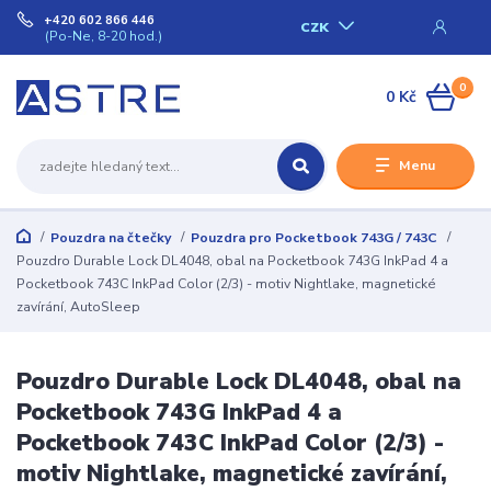
+420 602 866 446
CZK
(Po-Ne, 8-20 hod.)
0
0 Kč
Menu
Pouzdra na čtečky
Pouzdra pro Pocketbook 743G / 743C
Pouzdro Durable Lock DL4048, obal na Pocketbook 743G InkPad 4 a
Pocketbook 743C InkPad Color (2/3) - motiv Nightlake, magnetické
zavírání, AutoSleep
Pouzdro Durable Lock DL4048, obal na
Pocketbook 743G InkPad 4 a
Pocketbook 743C InkPad Color (2/3) -
motiv Nightlake, magnetické zavírání,