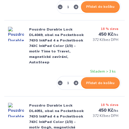
Přidat do košíku
18 % sleva
Pouzdro Durable Lock
450 Kč
/
ks
DL4049, obal na Pocketbook
372 Kč
bez DPH
743G InkPad 4 a Pocketbook
743C InkPad Color (2/3) -
motiv Time to Travel,
magnetické zavírání,
AutoSleep
Skladem > 3 ks
Přidat do košíku
18 % sleva
Pouzdro Durable Lock
450 Kč
/
ks
DL4051, obal na Pocketbook
372 Kč
bez DPH
743G InkPad 4 a Pocketbook
743C InkPad Color (2/3) -
motiv Gogh, magnetické