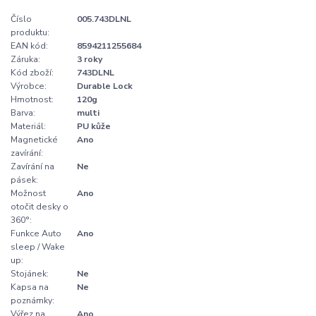
Číslo
005.743DLNL
produktu:
EAN kód:
8594211255684
Záruka:
3 roky
Kód zboží:
743DLNL
Výrobce:
Durable Lock
Hmotnost:
120g
Barva:
multi
Materiál:
PU kůže
Magnetické
Ano
zavírání:
Zavírání na
Ne
pásek:
Možnost
Ano
otočit desky o
360°:
Funkce Auto
Ano
sleep / Wake
up:
Stojánek:
Ne
Kapsa na
Ne
poznámky:
Výřez na
Ano