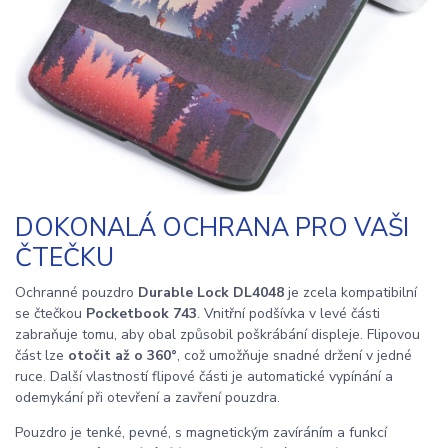
DOKONALÁ OCHRANA PRO VAŠI
ČTEČKU
Ochranné pouzdro
Durable Lock DL4048
je zcela kompatibilní
se čtečkou
Pocketbook 743
. Vnitřní podšívka v levé části
zabraňuje tomu, aby obal způsobil poškrábání displeje. Flipovou
část lze
otočit až o 360°
, což umožňuje snadné držení v jedné
ruce. Další vlastností flipové části je automatické vypínání a
odemykání při otevření a zavření pouzdra.
Pouzdro je tenké, pevné, s magnetickým zavíráním a funkcí