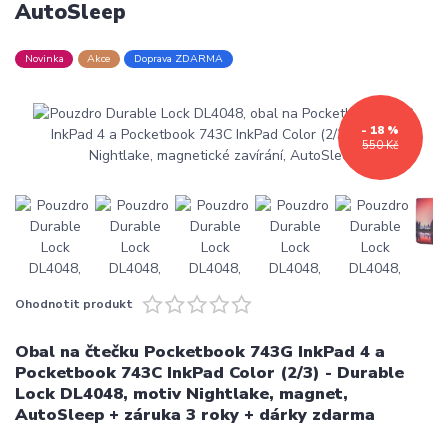
AutoSleep
Novinka
Akce
Doprava ZDARMA
- 18 %
550 Kč
Ohodnotit produkt
Obal na čtečku Pocketbook 743G InkPad 4 a
Pocketbook 743C InkPad Color (2/3) - Durable
Lock DL4048, motiv Nightlake, magnet,
AutoSleep + záruka 3 roky + dárky zdarma