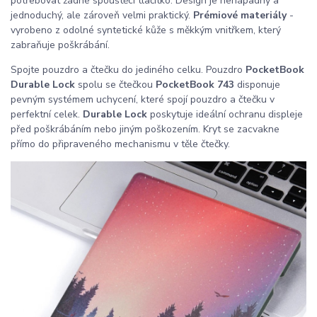
potřebovat žádné spouštěcí tlačítko. Design je nenápadný a
jednoduchý, ale zároveň velmi praktický.
Prémiové materiály
-
vyrobeno z odolné syntetické kůže s měkkým vnitřkem, který
zabraňuje poškrábání.
Spojte pouzdro a čtečku do jediného celku. Pouzdro
PocketBook
Durable Lock
spolu se čtečkou
PocketBook 743
disponuje
pevným systémem uchycení, které spojí pouzdro a čtečku v
perfektní celek.
Durable Lock
poskytuje ideální ochranu displeje
před poškrábáním nebo jiným poškozením. Kryt se zacvakne
přímo do připraveného mechanismu v těle čtečky.