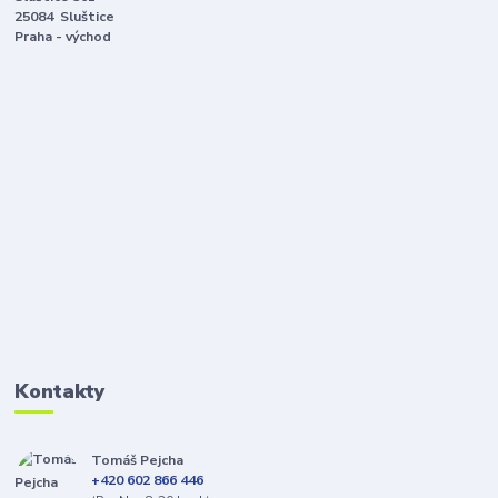
25084 Sluštice
Praha - východ
Kontakty
Tomáš Pejcha
+420 602 866 446