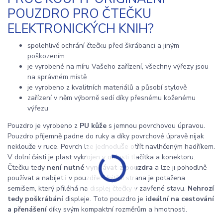
POUZDRO PRO ČTEČKU
ELEKTRONICKÝCH KNIH?
spolehlivě ochrání čtečku před škrábanci a jiným
poškozením
je vyrobené na míru Vašeho zařízení, všechny výřezy jsou
na správném místě
je vyrobeno z kvalitních materiálů a působí stylově
zařízení v něm výborně sedí díky přesnému koženému
výřezu
Pouzdro je vyrobeno z
PU kůže
s jemnou povrchovou úpravou.
Pouzdro příjemně padne do ruky a díky povrchové úpravě nijak
neklouže v ruce. Povrch lze jednoduše otřít navlhčeným hadříkem.
V dolní části je plast vykrojen v oblasti tlačítka a konektoru.
Čtečku tedy
není nutné vyndávat z pouzdra
a lze ji pohodlně
používat a nabíjet i v pouzdře. Vnitřní strana je potažena
semišem, který přiléhá na displej čtečky v zavřené stavu.
Nehrozí
tedy poškrábání
displeje. Toto pouzdro je
ideální na cestování
a přenášení
díky svým kompaktní rozměrům a hmotnosti.