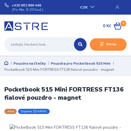
+420 602 866 446
CZK
(Po-Ne, 8-20 hod.)
0
0 Kč
Menu
Pouzdra na čtečky
Pouzdra pro Pocketbook 515 Mini
Pocketbook 515 Mini FORTRESS FT136 fialové pouzdro - magnet
Pocketbook 515 Mini FORTRESS FT136
fialové pouzdro - magnet
Akce
Doprava ZDARMA