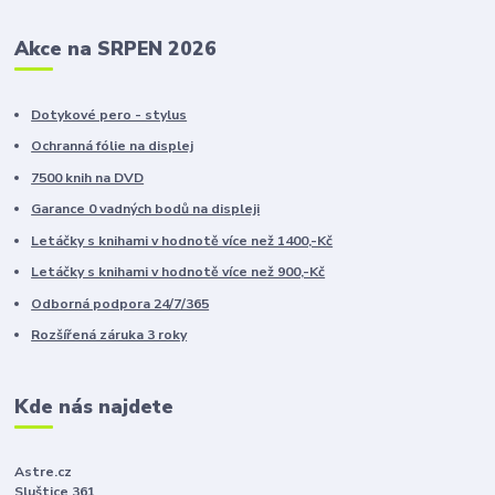
Akce na SRPEN 2026
Dotykové pero - stylus
Ochranná fólie na displej
7500 knih na DVD
Garance 0 vadných bodů na displeji
Letáčky s knihami v hodnotě více než 1400,-Kč
Letáčky s knihami v hodnotě více než 900,-Kč
Odborná podpora 24/7/365
Rozšířená záruka 3 roky
Kde nás najdete
Astre.cz
Sluštice 361