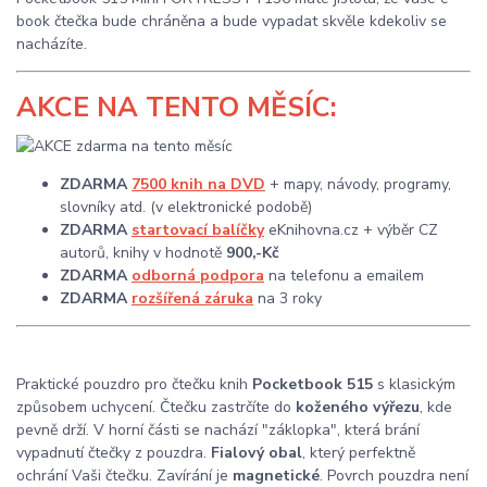
book čtečka bude chráněna a bude vypadat skvěle kdekoliv se
nacházíte.
AKCE
NA TENTO MĚSÍC:
ZDARMA
7500 knih na DVD
+ mapy, návody, programy,
slovníky atd. (v elektronické podobě)
ZDARMA
startovací balíčky
eKnihovna.cz + výběr CZ
autorů, knihy v hodnotě
900,-Kč
ZDARMA
odborná podpora
na telefonu a emailem
ZDARMA
rozšířená záruka
na 3 roky
Praktické pouzdro pro čtečku knih
Pocketbook 515
s klasickým
způsobem uchycení. Čtečku zastrčíte do
koženého výřezu
, kde
pevně drží. V horní části se nachází "záklopka", která brání
vypadnutí čtečky z pouzdra.
Fialový obal
, který perfektně
ochrání Vaši čtečku. Zavírání je
magnetické
. Povrch pouzdra není