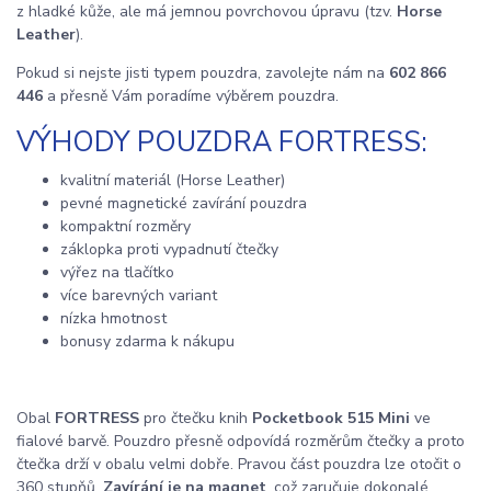
z hladké kůže, ale má jemnou povrchovou úpravu (tzv.
Horse
Leather
).
Pokud si nejste jisti typem pouzdra, zavolejte nám na
602 866
446
a přesně Vám poradíme výběrem pouzdra.
VÝHODY POUZDRA FORTRESS:
kvalitní materiál (Horse Leather)
pevné magnetické zavírání pouzdra
kompaktní rozměry
záklopka proti vypadnutí čtečky
výřez na tlačítko
více barevných variant
nízka hmotnost
bonusy zdarma k nákupu
Obal
FORTRESS
pro čtečku knih
Pocketbook 515 Mini
ve
fialové barvě. Pouzdro přesně odpovídá rozměrům čtečky a proto
čtečka drží v obalu velmi dobře. Pravou část pouzdra lze otočit o
360 stupňů.
Zavírání je na magnet
, což zaručuje dokonalé