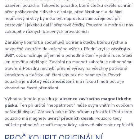
uzavření pouzdra. Takovéto pouzdro, které čtečku skvěle ochrání
před poškozením citlivého displeje, před škrábanci a dalšími
nepříznivými vlivy by mělo být naprostou samozřejmostí při
cestování i jakékoli další přepravě čtečky. Pouzdro je možné u nás
zakoupit v různých barevných provedeních.
Zaručený komfort a spolehlivá ochrana čtečky, kterou rychle a
bezpečně zastrčíte do koženého výřezu. Přední kryt je
otočný o
360°
, což umožňuje příjemné a pohodlné čtení v jedné ruce. Stačí
jen otevřít a překlopit. Zavírání na magnet zabraňuje náhodnému
otevření. Pouzdru nechybí přesné výřezy na všechny potřebné
konektory a tlačítka, při čtení vás tak nic neomezuje. Povrch
pouzdra je
odolný vůči znečištění
, má nízkou hmotnost a je
vhodné na časté přenášení.
Výhodou tohoto pouzdra je
absence zavíracího magnetického
pásku
. Ten při určité "neopatrnosti" může svým vnitřním cvočkem
poškodit displej. Zároveň také může někomu překážet. Proto toto
pouzdro má magnety
uvnitř předních desek
. Pouzdro tedy
můžete pohodlně uzavřít magneticky, zároveň nikde nic nepřekáží.
PROČ KOUPIT ORIGINÁLNÍ