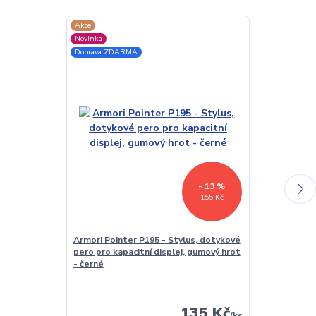
Akce
TOP produkt
Novinka
Doprava ZDAR
Doprava ZDARMA
- 13 %
155 Kč
Armori Pointer P195 - Stylus, dotykové
Stojánek na č
pero pro kapacitní displej, gumový hrot
BL01 - poloho
- černé
čtečku / table
polstrováním
135 Kč
/
ks