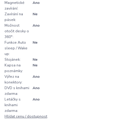
Magnetické
Ano
zavírání:
Zavírání na
Ne
pásek:
Možnost
Ano
otočit desky o
360°:
Funkce Auto
Ne
sleep / Wake
up:
Stojánek:
Ne
Kapsa na
Ne
poznámky:
Výřez na
Ano
konektory:
DVD s knihami
Ano
zdarma:
Letáčky s
Ano
knihami
zdarma:
Hlídat cenu / dostupnost