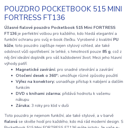
POUZDRO POCKETBOOK 515 MINI
FORTRESS FT136
Úžasné fialové pouzdro Pocketbook 515 Mini FORTRESS
FT136
je perfektní volbou pro každého, kdo hledá elegantní a
funkční ochranu pro svůj e-book čtečku. Vyrobené z kvalitní
PU
kůže
, toto pouzdro zajišťuje nejen stylový vzhled, ale také
odolnost vůči opotřebení. Je lehké, s hmotností pouze
85 g
, což z
něj činí ideální doplněk pro váš každodenní život. Mezi jeho hlavní
výhody patří:
Magnetické zavírání:
pro snadné otevírání a zavírání
Otočení desek o 360°:
umožňuje různé způsoby použití
Výřez na konektory:
usnadňuje přístup k nabíjení a dalším
funkcím
DVD s knihami zdarma:
přidává hodnotu k vašemu
nákupu
Záruka:
3 roky pro klid v duši
Toto pouzdro je nejenom funkční, ale také stylové, a v barvě
fialová
se skvěle hodí pro každého, kdo má rád moderní design. S
Pocketbook 515 Mini FORTRESS FT136 máte jistotu, že vaše e-