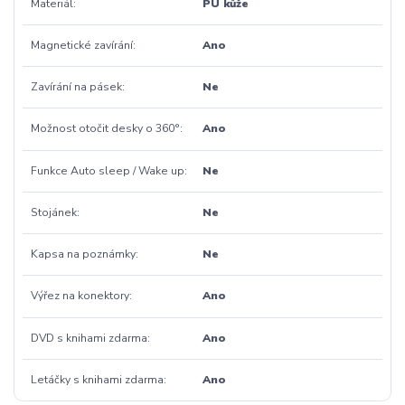
Materiál
PU kůže
Magnetické zavírání
Ano
Zavírání na pásek
Ne
Možnost otočit desky o 360°
Ano
Funkce Auto sleep / Wake up
Ne
Stojánek
Ne
Kapsa na poznámky
Ne
Výřez na konektory
Ano
DVD s knihami zdarma
Ano
Letáčky s knihami zdarma
Ano