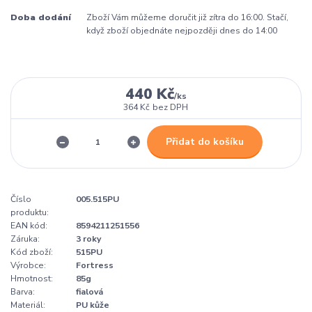
Doba dodání
Zboží Vám můžeme doručit již zítra do 16:00. Stačí,
když zboží objednáte nejpozději dnes do 14:00
440 Kč
/
ks
364 Kč
bez DPH
Přidat do košíku
Číslo
005.515PU
produktu:
EAN kód:
8594211251556
Záruka:
3 roky
Kód zboží:
515PU
Výrobce:
Fortress
Hmotnost:
85g
Barva:
fialová
Materiál:
PU kůže