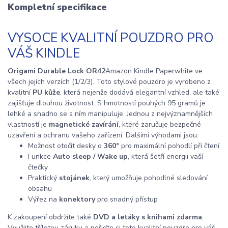
Kompletní specifikace
VYSOCE KVALITNÍ POUZDRO PRO
VÁŠ KINDLE
Origami Durable Lock OR42
Amazon Kindle Paperwhite ve
všech jejích verzích (1/2/3). Toto stylové pouzdro je vyrobeno z
kvalitní
PU kůže
, která nejenže dodává elegantní vzhled, ale také
zajišťuje dlouhou životnost. S hmotností pouhých 95 gramů je
lehké a snadno se s ním manipuluje. Jednou z nejvýznamnějších
vlastností je
magnetické zavírání
, které zaručuje bezpečné
uzavření a ochranu vašeho zařízení. Dalšími výhodami jsou:
Možnost otočit desky o
360°
pro maximální pohodlí při čtení
Funkce
Auto sleep / Wake up
, která šetří energii vaší
čtečky
Praktický
stojánek
, který umožňuje pohodlné sledování
obsahu
Výřez na
konektory
pro snadný přístup
K zakoupení obdržíte také
DVD a letáky s knihami zdarma
.
Využijte tříletou záruku a pořiďte si toto kvalitní pouzdro pro váš