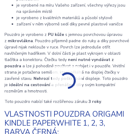
je vyrobené na míru Vašeho zařízení, všechny výřezy jsou
na správném místě
je vyrobeno z kvalitních materiálů a působí stylově
zařízení v něm výborně sedí díky pevné plastové vaničce
Pouzdro je vyrobeno z
PU kůže
s jemnou povrchovou úpravou
z
mikrovlákna
. Pouzdro příjemně padne do ruky a díky povrchové
úpravě nijak neklouže v ruce. Povrch lze jednoduše otřít
navlhčeným hadříkem. V dolní části je plast vykrojen v oblasti
tlačítka a konektoru. Čtečku tedy
není nutné vyndávat z
pouzdra
a lze ji pohodlně používat a nabíjet i v pouzdře. Vnitřní
strana je potažena semišem, který přiléhá na displej čtečky v
zavřené stavu.
Nehrozí tedy poškrábání
displeje. Toto pouzdro
je
ideální na cestování a přenášení
díky svým kompaktní
rozměrům a hmotnosti.
Toto pouzdro nabízí také rozšířenou záruku
3 roky
.
VLASTNOSTI POUZDRA ORIGAMI
KINDLE PAPERWHITE 1, 2, 3,
BARVA ČERNÁ: