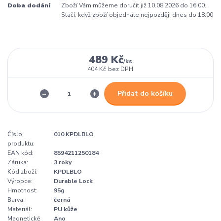
Doba dodání
Zboží Vám můžeme doručit již 10.08.2026 do 16:00.
Stačí, když zboží objednáte nejpozději dnes do 18:00
489 Kč
/
ks
404 Kč
bez DPH
Přidat do košíku
Číslo
010.KPDLBLO
produktu:
EAN kód:
8594211250184
Záruka:
3 roky
Kód zboží:
KPDLBLO
Výrobce:
Durable Lock
Hmotnost:
95g
Barva:
černá
Materiál:
PU kůže
Magnetické
Ano