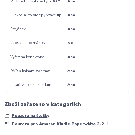
Možnost otočit desky o 360°
Ano
Funkce Auto sleep / Wake up
Ano
Stojánek
Ano
Kapsa na poznámky
Ne
Výřez na konektory
Ano
DVD s knihami zdarma
Ano
Letáčky s knihami zdarma
Ano
Zboží zařazeno v kategoriích
Pouzdra na čtečky
Pouzdra pro Amazon Kindle Paperwhite 3, 2, 1