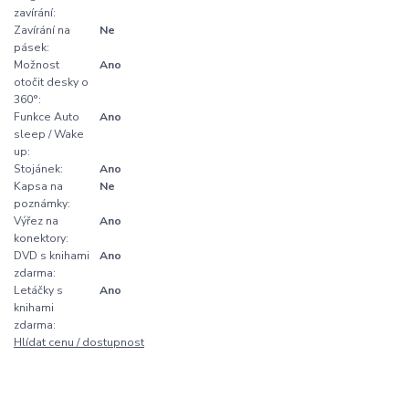
zavírání:
Zavírání na
Ne
pásek:
Možnost
Ano
otočit desky o
360°:
Funkce Auto
Ano
sleep / Wake
up:
Stojánek:
Ano
Kapsa na
Ne
poznámky:
Výřez na
Ano
konektory:
DVD s knihami
Ano
zdarma:
Letáčky s
Ano
knihami
zdarma:
Hlídat cenu / dostupnost