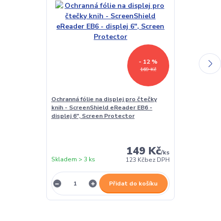
- 12 %
169 Kč
Ochranná fólie na displej pro čtečky
Vodotěsné po
knih - ScreenShield eReader EB6 -
čtečku/table
displej 6", Screen Protector
CWat01 - uni
pouzdro - prů
čtečky 5-7"
149 Kč
/
ks
Skladem > 3 ks
Skladem > 3 k
123 Kč
bez DPH
Přidat do košíku