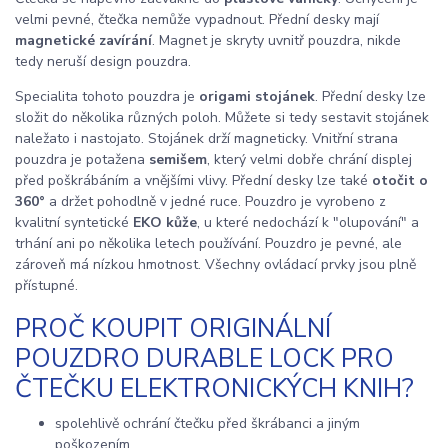
velmi pevné, čtečka nemůže vypadnout. Přední desky mají
magnetické zavírání
. Magnet je skryty uvnitř pouzdra, nikde
tedy neruší design pouzdra.
Specialita tohoto pouzdra je
origami stojánek
. Přední desky lze
složit do několika různých poloh. Můžete si tedy sestavit stojánek
naležato i nastojato. Stojánek drží magneticky. Vnitřní strana
pouzdra je potažena
semišem
, který velmi dobře chrání displej
před poškrábáním a vnějšími vlivy. Přední desky lze také
otočit o
360°
a držet pohodlně v jedné ruce. Pouzdro je vyrobeno z
kvalitní syntetické
EKO kůže
, u které nedochází k "olupování" a
trhání ani po několika letech používání. Pouzdro je pevné, ale
zároveň má nízkou hmotnost. Všechny ovládací prvky jsou plně
přístupné.
PROČ KOUPIT ORIGINÁLNÍ
POUZDRO DURABLE LOCK PRO
ČTEČKU ELEKTRONICKÝCH KNIH?
spolehlivě ochrání čtečku před škrábanci a jiným
poškozením