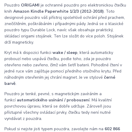
Pouzdro
ORIGAMI
je ochranné pouzdro pro elektronickou čtečku
knih
Amazon Kindle Paperwhite 1/2/3 (2012-2018)
. Toto
designové pouzdro váš přístroj spolehlivě ochrání před prachem,
znečištěním, poškrábáním i případnými pády. Jedná se o klasické
pouzdro typu Durable Lock, navíc však obsahuje praktický,
skládací origami stojánek. Ten lze složit do více poloh. Stojánek
drží magneticky.
Kryt má k dispozici funkci
wake / sleep
, která automaticky
probouzí nebo uspává čtečku, podle toho, zda je pouzdro
otevřeno nebo zavřeno, čímž vám šetří baterii. Pohodlné čtení v
jedné ruce vám zajišťuje pomocí předního otočného krytu. Před
náhodným otevřením jej chrání magnet. Je ve stylové
černé
barvě
.
Pouzdro je tenké, pevné, s magnetickým zavíráním a
funkcí
automatického usínání / probouzení
. Má kvalitní
povrchovou úpravu, která se dobře udržuje. Zároveň jsou
přístupné všechny ovládací prvky, čtečku tedy není nutné
vyndávat z pouzdra.
Pokud si nejste jisti typem pouzdra, zavolejte nám na
602 866