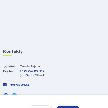
Kontakty
Tomáš Pejcha
+420 602 866 446
(Po-Ne, 8-20 hod.)
info@astre.cz