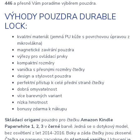
446
a přesně Vám poradíme výběrem pouzdra.
VÝHODY POUZDRA DURABLE
LOCK:
kvalitní materiál (jemná PU kůže s povrchovou úpravou z
mikrovlákna)
magnetické zavírání pouzdra
výřezy pro ovládací prvky
kompaktní rozměry
vanička s přesnými rozměry čtečky
design a stylovost pouzdra
perfektní přístup k celé přední straně čtečky
dobrá omyvatelnost
více barevných variant
nízka hmotnost
bonusy zdarma k nákupu
Skládací origami
pouzdro pro čtečku
Amazon Kindle
Paperwhite 1, 2, 3
v
černé
barvě. Jedná se o dotykový model,
bez osvětlení z let 2014-2016. Boky a záda čtečky jsou zkosené.
Čtečka se napevno zacvakne do
plastové vaničky
. Uchycení je