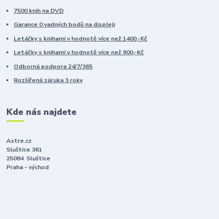
7500 knih na DVD
Garance 0 vadných bodů na displeji
Letáčky s knihami v hodnotě více než 1400,-Kč
Letáčky s knihami v hodnotě více než 900,-Kč
Odborná podpora 24/7/365
Rozšířená záruka 3 roky
Kde nás najdete
Astre.cz
Sluštice 361
25084 Sluštice
Praha - východ