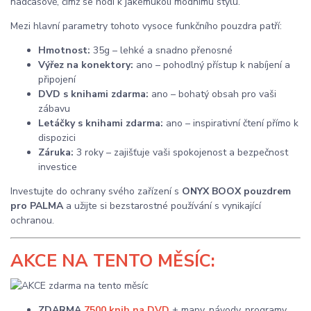
nadčasově, čímž se hodí k jakémukoli módnímu stylu.
Mezi hlavní parametry tohoto vysoce funkčního pouzdra patří:
Hmotnost:
35g – lehké a snadno přenosné
Výřez na konektory:
ano – pohodlný přístup k nabíjení a
připojení
DVD s knihami zdarma:
ano – bohatý obsah pro vaši
zábavu
Letáčky s knihami zdarma:
ano – inspirativní čtení přímo k
dispozici
Záruka:
3 roky – zajišťuje vaši spokojenost a bezpečnost
investice
Investujte do ochrany svého zařízení s
ONYX BOOX pouzdrem
pro PALMA
a užijte si bezstarostné používání s vynikající
ochranou.
AKCE
NA TENTO MĚSÍC:
ZDARMA
7500 knih na DVD
+ mapy, návody, programy,