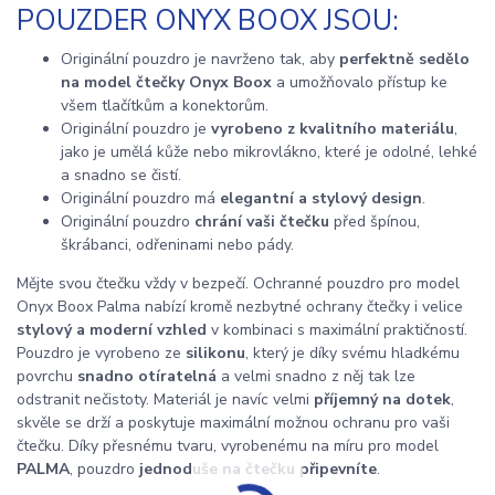
POUZDER ONYX BOOX JSOU:
Originální pouzdro je navrženo tak, aby
perfektně sedělo
na model čtečky Onyx Boox
a umožňovalo přístup ke
všem tlačítkům a konektorům.
Originální pouzdro je
vyrobeno z kvalitního materiálu
,
jako je umělá kůže nebo mikrovlákno, které je odolné, lehké
a snadno se čistí.
Originální pouzdro má
elegantní a stylový design
.
Originální pouzdro
chrání vaši čtečku
před špínou,
škrábanci, odřeninami nebo pády.
Mějte svou čtečku vždy v bezpečí. Ochranné pouzdro pro model
Onyx Boox Palma nabízí kromě nezbytné ochrany čtečky i velice
stylový a moderní vzhled
v kombinaci s maximální praktičností.
Pouzdro je vyrobeno ze
silikonu
, který je díky svému hladkému
povrchu
snadno otíratelná
a velmi snadno z něj tak lze
odstranit nečistoty. Materiál je navíc velmi
příjemný na dotek
,
skvěle se drží a poskytuje maximální možnou ochranu pro vaši
čtečku. Díky přesnému tvaru, vyrobenému na míru pro model
PALMA
, pouzdro
jednoduše na čtečku připevníte
.