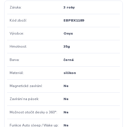
Záruka
3 roky
Kód zboží
EBPBX1189
Výrobce
Onyx
Hmotnost
35g
Barva
černá
Materiál
silikon
Magnetické zavírání
Ne
Zavírání na pásek
Ne
Možnost otočit desky o 360°
Ne
Funkce Auto sleep / Wake up
Ne