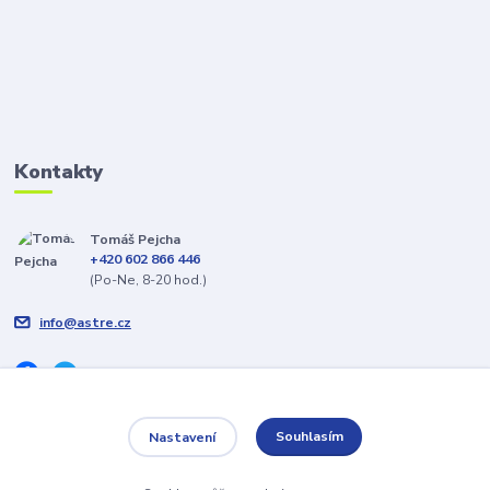
Kontakty
Tomáš Pejcha
+420 602 866 446
(Po-Ne, 8-20 hod.)
info@astre.cz
Souhlasím
Nastavení
Veškeré texty a popisy vytvořil Tomáš Pejcha - 2009-2026 © ASTRE.CZ