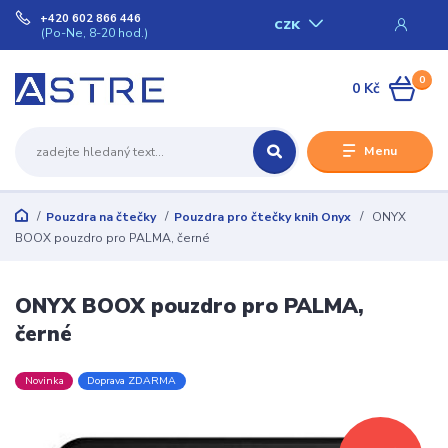
+420 602 866 446
CZK
(Po-Ne, 8-20 hod.)
0
0 Kč
Menu
Pouzdra na čtečky
Pouzdra pro čtečky knih Onyx
ONYX
BOOX pouzdro pro PALMA, černé
ONYX BOOX pouzdro pro PALMA,
černé
Novinka
Doprava ZDARMA