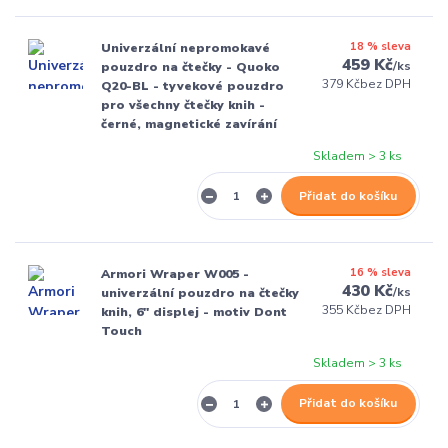
18 % sleva
Univerzální nepromokavé
459 Kč
/
ks
pouzdro na čtečky - Quoko
379 Kč
bez DPH
Q20-BL - tyvekové pouzdro
pro všechny čtečky knih -
černé, magnetické zavírání
Skladem > 3 ks
Přidat do košíku
16 % sleva
Armori Wraper W005 -
430 Kč
/
ks
univerzální pouzdro na čtečky
355 Kč
bez DPH
knih, 6" displej - motiv Dont
Touch
Skladem > 3 ks
Přidat do košíku