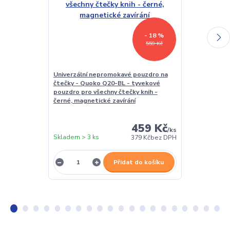
- 18 %
559 Kč
Univerzální nepromokavé pouzdro na
Univerzální p
čtečky - Quoko Q20-BL - tyvekové
tablety, veli
pouzdro pro všechny čtečky knih -
- univerzální
černé, magnetické zavírání
stojánkem - 
459 Kč
/
ks
Skladem > 3 ks
Skladem > 3 k
379 Kč
bez DPH
Přidat do košíku