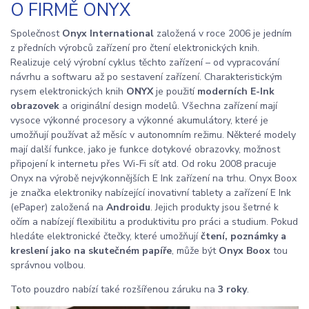
O FIRMĚ ONYX
Společnost
Onyx International
založená v roce 2006 je jedním
z předních výrobců zařízení pro čtení elektronických knih.
Realizuje celý výrobní cyklus těchto zařízení – od vypracování
návrhu a softwaru až po sestavení zařízení. Charakteristickým
rysem elektronických knih
ONYX
je použití
moderních E-Ink
obrazovek
a originální design modelů. Všechna zařízení mají
vysoce výkonné procesory a výkonné akumulátory, které je
umožňují používat až měsíc v autonomním režimu. Některé modely
mají další funkce, jako je funkce dotykové obrazovky, možnost
připojení k internetu přes Wi-Fi síť atd. Od roku 2008 pracuje
Onyx na výrobě nejvýkonnějších E Ink zařízení na trhu. Onyx Boox
je značka elektroniky nabízející inovativní tablety a zařízení E Ink
(ePaper) založená na
Androidu
. Jejich produkty jsou šetrné k
očím a nabízejí flexibilitu a produktivitu pro práci a studium. Pokud
hledáte elektronické čtečky, které umožňují
čtení, poznámky a
kreslení jako na skutečném papíře
, může být
Onyx Boox
tou
správnou volbou.
Toto pouzdro nabízí také rozšířenou záruku na
3 roky
.