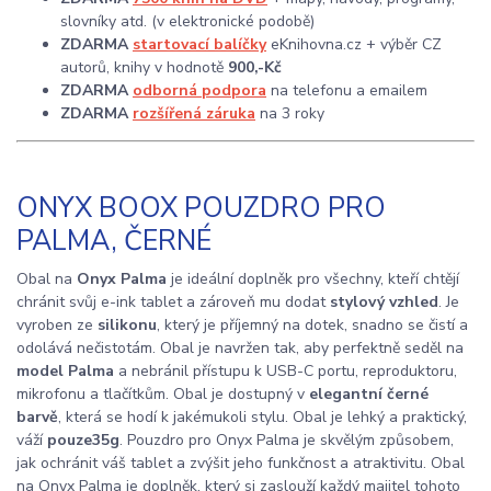
slovníky atd. (v elektronické podobě)
ZDARMA
startovací balíčky
eKnihovna.cz + výběr CZ
autorů, knihy v hodnotě
900,-Kč
ZDARMA
odborná podpora
na telefonu a emailem
ZDARMA
rozšířená záruka
na 3 roky
ONYX BOOX POUZDRO PRO
PALMA, ČERNÉ
Obal na
Onyx Palma
je ideální doplněk pro všechny, kteří chtějí
chránit svůj e-ink tablet a zároveň mu dodat
stylový vzhled
. Je
vyroben ze
silikonu
, který je příjemný na dotek, snadno se čistí a
odolává nečistotám. Obal je navržen tak, aby perfektně seděl na
model Palma
a nebránil přístupu k USB-C portu, reproduktoru,
mikrofonu a tlačítkům. Obal je dostupný v
elegantní černé
barvě
, která se hodí k jakémukoli stylu. Obal je lehký a praktický,
váží
pouze
35g
. Pouzdro pro Onyx Palma je skvělým způsobem,
jak ochránit váš tablet a zvýšit jeho funkčnost a atraktivitu. Obal
na Onyx Palma je doplněk, který si zaslouží každý majitel tohoto