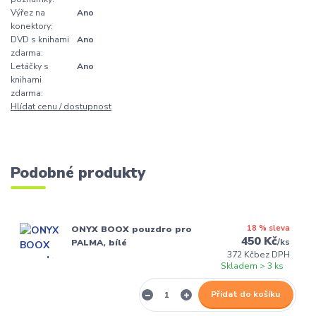
Výřez na
Ano
konektory:
DVD s knihami
Ano
zdarma:
Letáčky s
Ano
knihami
zdarma:
Hlídat cenu / dostupnost
Podobné produkty
18 % sleva
ONYX BOOX pouzdro pro
450 Kč
/
ks
PALMA, bílé
372 Kč
bez DPH
Skladem > 3 ks
Přidat do košíku