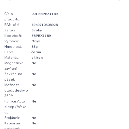
Číslo
001.EBPBX1189
produktu:
EAN kód:
6949710308928
Záruka:
3 roky
Kód zboží:
EBPBX1189
Výrobce:
Onyx
Hmotnost:
35g
Barva:
černá
Materiál:
silikon
Magnetické
Ne
zavírání:
Zavírání na
Ne
pásek:
Možnost
Ne
otočit desky o
360°:
Funkce Auto
Ne
sleep / Wake
up:
Stojánek:
Ne
Kapsa na
Ne
poznámky: