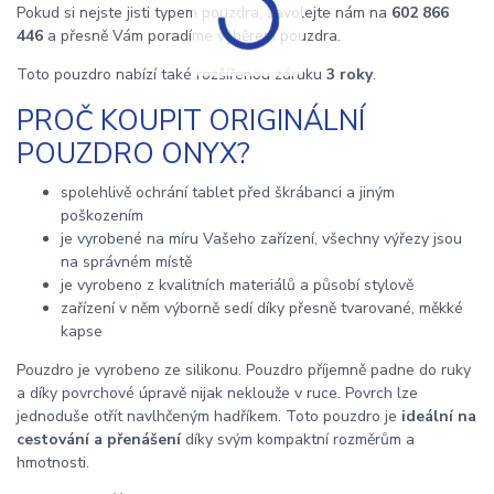
Pokud si nejste jisti typem pouzdra, zavolejte nám na
602 866
446
a přesně Vám poradíme výběrem pouzdra.
Toto pouzdro nabízí také rozšířenou záruku
3 roky
.
PROČ KOUPIT ORIGINÁLNÍ
POUZDRO ONYX?
spolehlivě ochrání tablet před škrábanci a jiným
poškozením
je vyrobené na míru Vašeho zařízení, všechny výřezy jsou
na správném místě
je vyrobeno z kvalitních materiálů a působí stylově
zařízení v něm výborně sedí díky přesně tvarované, měkké
kapse
Pouzdro je vyrobeno ze silikonu. Pouzdro příjemně padne do ruky
a díky povrchové úpravě nijak neklouže v ruce. Povrch lze
jednoduše otřít navlhčeným hadříkem. Toto pouzdro je
ideální na
cestování a přenášení
díky svým kompaktní rozměrům a
hmotnosti.