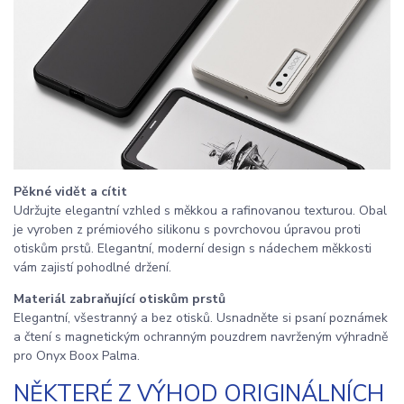
Pěkné vidět a cítit
Udržujte elegantní vzhled s měkkou a rafinovanou texturou. Obal
je vyroben z prémiového silikonu s povrchovou úpravou proti
otiskům prstů. Elegantní, moderní design s nádechem měkkosti
vám zajistí pohodlné držení.
Materiál zabraňující otiskům prstů
Elegantní, všestranný a bez otisků. Usnadněte si psaní poznámek
a čtení s magnetickým ochranným pouzdrem navrženým výhradně
pro Onyx Boox Palma.
NĚKTERÉ Z VÝHOD ORIGINÁLNÍCH