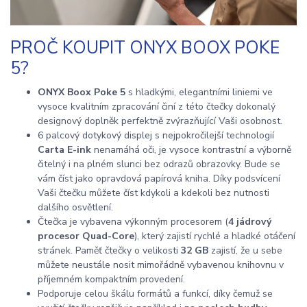
PROČ KOUPIT ONYX BOOX POKE
5?
ONYX Boox Poke 5
s hladkými, elegantními liniemi ve
vysoce kvalitním zpracování činí z této čtečky dokonalý
designový doplněk perfektně zvýrazňující Vaši osobnost.
6 palcový dotykový displej s nejpokročilejší technologií
Carta E-ink
nenamáhá oči, je vysoce kontrastní a výborně
čitelný i na plném slunci bez odrazů obrazovky. Bude se
vám číst jako opravdová papírová kniha. Díky podsvícení
Vaši čtečku můžete číst kdykoli a kdekoli bez nutnosti
dalšího osvětlení.
Čtečka je vybavena výkonným procesorem (
4 jádrový
procesor Quad-Core
), který zajistí rychlé a hladké otáčení
stránek. Paměť čtečky o velikosti
32 GB
zajistí, že u sebe
můžete neustále nosit mimořádně vybavenou knihovnu v
příjemném kompaktním provedení.
Podporuje celou škálu formátů a funkcí, díky čemuž se