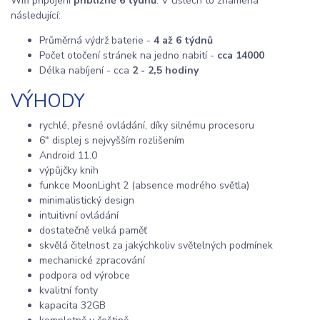
Wifi připojení
přibližně 6 týdnů
. V číslech to znamená
následující:
Průměrná výdrž baterie -
4 až 6 týdnů
Počet otočení stránek na jedno nabití -
cca 14000
Délka nabíjení - cca
2 - 2,5 hodiny
VÝHODY
rychlé, přesné ovládání, díky silnému procesoru
6" displej s nejvyšším rozlišením
Android 11.0
výpůjčky knih
funkce MoonLight 2 (absence modrého světla)
minimalistický design
intuitivní ovládání
dostatečně velká paměť
skvělá čitelnost za jakýchkoliv světelných podmínek
mechanické zpracování
podpora od výrobce
kvalitní fonty
kapacita 32GB