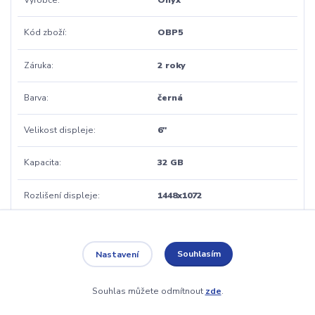
Výrobce
Onyx
Kód zboží
OBP5
Záruka
2 roky
Barva
černá
Velikost displeje
6"
Kapacita
32 GB
Rozlišení displeje
1448x1072
Osvětlení displeje
Ano
Souhlasím
Nastavení
České menu
Ano
Souhlas můžete odmítnout
zde
.
WiFi
Ano