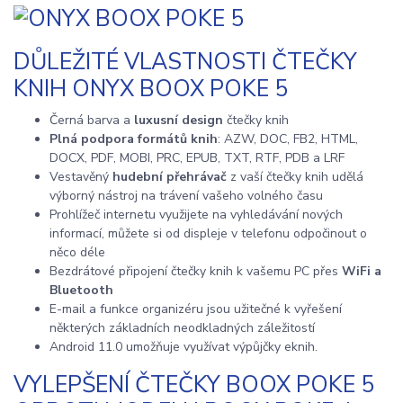
DŮLEŽITÉ VLASTNOSTI ČTEČKY
KNIH ONYX BOOX POKE 5
Černá barva a
luxusní design
čtečky knih
Plná podpora formátů knih
: AZW, DOC, FB2, HTML,
DOCX, PDF, MOBI, PRC, EPUB, TXT, RTF, PDB a LRF
Vestavěný
hudební přehrávač
z vaší čtečky knih udělá
výborný nástroj na trávení vašeho volného času
Prohlížeč internetu využijete na vyhledávání nových
informací, můžete si od displeje v telefonu odpočinout o
něco déle
Bezdrátové připojení čtečky knih k vašemu PC přes
WiFi a
Bluetooth
E-mail a funkce organizéru jsou užitečné k vyřešení
některých základních neodkladných záležitostí
Android 11.0 umožňuje využívat výpůjčky eknih.
VYLEPŠENÍ ČTEČKY BOOX POKE 5