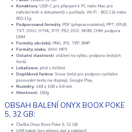
Konektory
: USB-C pro připojení k PC nebo Mac pro
nahrání knih a dokumentů z počítače, Wi-Fi - 802.11b nebo
802.11g
Podporované formáty
: PDF (přepracovatelné), PPT, EPUB,
TXT, DJVU, HTML, RTF, FB2, DOC, MOBI, CHM, podpora
DRM
Formáty obrázků:
PNG, JPG, TIFF, BMP
Formáty zvuku:
WAV, MP3
Ostatní vlastnosti
: otáčení na výšku, podpora českých
fontů
Lokalizace:
plně v češtině
Doplňkové funkce:
Snow (mód pro podporu rychlého
posouvání textu na displeji), Google Play
Rozměry:
148 x 108 x 6,8 mm
Hmotnost:
160g
OBSAH BALENÍ ONYX BOOX POKE
5, 32 GB:
Čtečka Onyx Boox Poke 5, 32 GB
USB kabel (pro přenos dat a nabíjení)