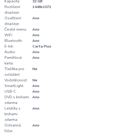
Kapacita:
32 GB
Rozlišení
1448x1072
displeje:
Osvětlení
Ano
displeje:
České menu:
Ano
WiFi:
Ano
Bluetooth:
Ano
E-Ink:
Carta Plus
Audio:
Ano
Paměťová
Ano
karta:
Tlačítka pro
Ne
ovládání:
Vodotěsnost:
Ne
SmartLight:
Ano
USB-C:
Ano
DVD s knihami
Ano
zdarma:
Letáčky s
Ano
knihami
zdarma:
Ochranná
Ano
fólie: