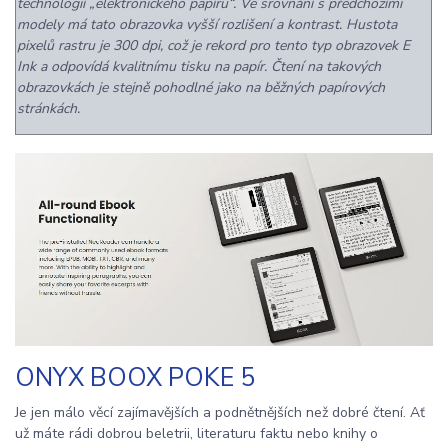
technologií „elektronického papíru“. Ve srovnání s předchozími
modely má tato obrazovka vyšší rozlišení a kontrast. Hustota
pixelů rastru je 300 dpi, což je rekord pro tento typ obrazovek E
Ink a odpovídá kvalitnímu tisku na papír. Čtení na takových
obrazovkách je stejně pohodlné jako na běžných papírových
stránkách.
ONYX BOOX POKE 5
Je jen málo věcí zajímavějších a podnětnějších než dobré čtení. Ať
už máte rádi dobrou beletrii, literaturu faktu nebo knihy o