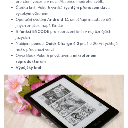
pro čtení večer a v noci. Absence modrého světla.
Čtečka knih Poke 5 vyniká
rychlým přenosem dat
a
vysokým výkonem
Operační systém A
ndroid 11
umožňuje instalace děl i
jiných značek, např. Kindle
S
funkcí ENCODE
pro zobrazení knih v nejrůznějších
jazycích
Nabíjení pomocí
Quick Charge 4.0
je až o 20 % rychlejší
než s předchozí verzí
Onyx Boox Poke 5 je vybavena
mikrofonem i
reproduktorem
Výpůjčky knih