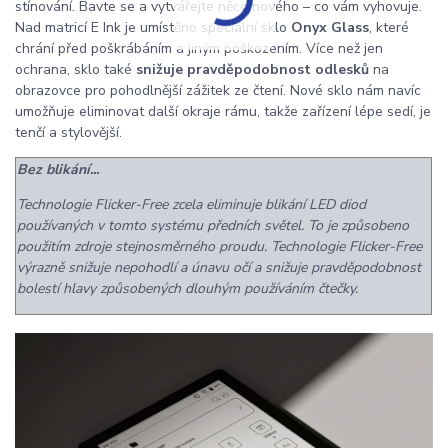
stínování. Bavte se a vytvářejte něco nového – co vám vyhovuje.
Nad matricí E Ink je umístěno speciální sklo
Onyx Glass
, které
chrání před poškrábáním a jiným poškozením. Více než jen
ochrana, sklo také
snižuje pravděpodobnost odlesků
na
obrazovce pro pohodlnější zážitek ze čtení. Nové sklo nám navíc
umožňuje eliminovat další okraje rámu, takže zařízení lépe sedí, je
tenčí a stylovější.
Bez blikání...
Technologie Flicker-Free zcela eliminuje blikání LED diod
používaných v tomto systému předních světel. To je způsobeno
použitím zdroje stejnosměrného proudu. Technologie Flicker-Free
výrazně snižuje nepohodlí a únavu očí a snižuje pravděpodobnost
bolestí hlavy způsobených dlouhým používáním čtečky.