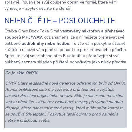
správné. Používejte svůj oblíbený obsah ve formě, která vám
vyhovuje – zbytek nechte na čtenáři.
NEJEN ČTĚTE – POSLOUCHEJTE
Čtečka Onyx Boox Poke 5 má
vestavěný mikrofon a přehrávač
souborů MP3/WAV
, což znamená, že s ní můžete přehrávat své
oblíbené
audioknihy nebo hudbu
. To vše vám poskytne úžasný
zážitek a umožní vám plně se ponořit do prezentovaného příběhu.
Spárujte svůj smartphone přes Bluetooth a přehrávejte si svůj
oblíbený seznam skladeb při čtení, odpočívejte jako nikdy předtím.
Co je sklo ONYX...
ONYX Glass je zásadně nová generace ochranných brýlí od ONYX.
Aluminosilikátové sklo má zvýšenou průhlednost a zajišťuje
absenci zkreslení originálního obrazu. Sklo je naneseno na vrchní
vrstvu předního světla bez vzduchové mezery při výrobě modulu
displeje. Místo nanesení matné vrstvy, která může snížit kontrast,
se používá 5% leptání. Poskytuje lepší ochranu proti oslnění a
nebrání průchodu světla.