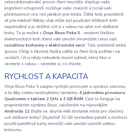
sebezdokonalování, proces čtení neustále zlepšuje vaše
kognitivní schopnosti, rozšiřuje vaše znalosti a rozvíjí vaši
představivost více než jakákoli jiná média. Čtěte tedy pravidelně,
ať jste kdekoli! Někdy však může být používání tištěných knih
nepohodlné a je obtížné vzít si s sebou na výlet své oblíbené
knihy. To je možné s
Onyx Boox Poke 5
- moderní čtečkou
elektronických knih, která vám umožní shromáždit celou vaši
rozsáhlou knihovnu v elektronické verzi
. Tato extrémně lehká
(pouze 150g) a šikovná čtečka udělá ze čtení čistý požitek i na
cestách. Už si nikdy nebudete muset vybírat, který titul si
vezmete s sebou – vezměte si, co chcete.
RYCHLOST A KAPACITA
Onyx Boox Poke 5 zaujme rychlým provozem a vysokou odezvou,
a to díky svému neobvyklému tandemu:
4 jádrovému procesoru
Qualcomm s taktem 2 GHz a 2 GB RAM
. Celé to funguje na
proprietárním systému Boox, založeném na nejnovějším
Androidu 11
. Bojíte se, abyste měli dostatek místa pro všechny
své oblíbené knihy? Zbytečně! 32 GB vestavěné paměti a možnost
použití paměťové karty microSD vám umožní vytvořit velkou
knihovnu.