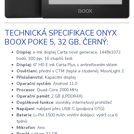
TECHNICKÁ SPECIFIKACE ONYX
BOOX POKE 5, 32 GB, ČERNÝ:
Displej
: e-Ink displej Carta nové generace, 1448x1072
bodů, 300 ppi, 16 stupňů šedi
Displej:
6" HD E ink Carta Plus s antireflexním sklem
Osvětlení:
přední s CTM (teplé a studené), MoonLight 2
Příslušenství:
Kapacitní displej
Operační systém
: Android 11.0
Procesor
: Quad-Core 2000 MHz
Operační paměť
: 2 GB (LPDDR4X)
Doplňkové funkce
: slovníky, internetový prohlížeč
Napájení
: nabíjení přes USB-C (podpora OTG)
Baterie
: Li-Pol 1500 mAh, vnitřní dobíjecí, výdrž cca 6
týdnů.
Mikrofon
: Ano
Paměť
: celkem 32 GB