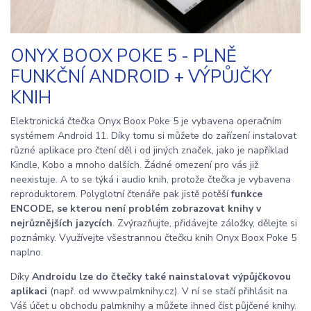
ONYX BOOX POKE 5 - PLNĚ
FUNKČNÍ ANDROID + VÝPŮJČKY
KNIH
Elektronická čtečka Onyx Boox Poke 5 je vybavena operačním
systémem Android 11. Díky tomu si můžete do zařízení instalovat
různé aplikace pro čtení děl i od jiných značek, jako je například
Kindle, Kobo a mnoho dalších. Žádné omezení pro vás již
neexistuje. A to se týká i audio knih, protože čtečka je vybavena
reproduktorem. Polyglotní čtenáře pak jistě potěší
funkce
ENCODE, se kterou není problém zobrazovat knihy v
nejrůznějších jazycích
. Zvýrazňujte, přidávejte záložky, dělejte si
poznámky. Využívejte všestrannou čtečku knih Onyx Boox Poke 5
naplno.
Díky
Androidu lze do čtečky také nainstalovat výpůjčkovou
aplikaci
(např. od www.palmknihy.cz). V ní se stačí přihlásit na
Váš účet u obchodu palmknihy a můžete ihned číst půjčené knihy.