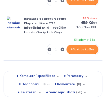
Přidat do košíku
18 % sleva
Instalace obchodu Google
459 Kč
/
ks
Play + aplikace TTS
379 Kč
bez DPH
(předčítání knih) + výpůjčky
knih do čtečky knih Onyx
Skladem > 3 ks
Přidat do košíku
Kompletní specifikace
Parametry
Hodnocení
0
Komentáře
0
Ke stažení
Související zboží
20