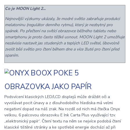
Co je MOON Light 2...
Nejnovější výzkumy ukázaly, že modré světlo zabraňuje produkci
melatoninu (regulátor denního rytmu), který je nezbytný pro
spánek. Po přečtení na svítící obrazovce běžného tabletu nebo
smartphonu je proto často těžké usnout. MOON Light 2 umožňuje
nezávisle nastavit jas studených a teplých LED světel, libovolně
zvolit bílé světlo pro čtení během dne a více žluté pro čtení před
spaním.
OBRAZOVKA JAKO PAPÍR
Podsvícení klasických LED/LCD displejů může dráždit oči a
vyvolávat pocit únavy a z dlouhodobého hlediska má velmi
negativní dopad na náš zrak. Na rozdíl od nich má čtečka Onyx
velkou, 6 palcovou obrazovku E Ink Carta Plus využívající tzv.
„elektronický papír“. Čtení textu na něm se nejvíce podobá čtení
klasické tištěné stránky a ke spotřebě energie dochází až při