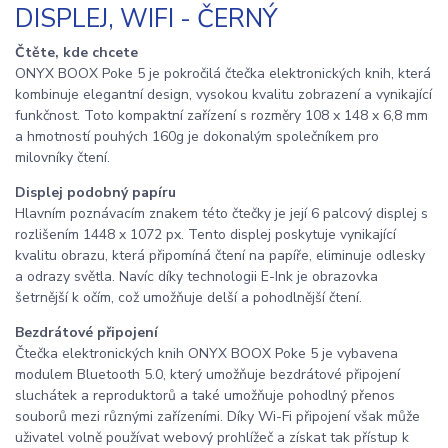
DISPLEJ, WIFI - ČERNÝ
Čtěte, kde chcete
ONYX BOOX Poke 5 je pokročilá čtečka elektronických knih, která
kombinuje elegantní design, vysokou kvalitu zobrazení a vynikající
funkčnost. Toto kompaktní zařízení s rozměry 108 x 148 x 6,8 mm
a hmotností pouhých 160g je dokonalým společníkem pro
milovníky čtení.
Displej podobný papíru
Hlavním poznávacím znakem této čtečky je její 6 palcový displej s
rozlišením 1448 x 1072 px. Tento displej poskytuje vynikající
kvalitu obrazu, která připomíná čtení na papíře, eliminuje odlesky
a odrazy světla. Navíc díky technologii E-Ink je obrazovka
šetrnější k očím, což umožňuje delší a pohodlnější čtení.
Bezdrátové připojení
Čtečka elektronických knih ONYX BOOX Poke 5 je vybavena
modulem Bluetooth 5.0, který umožňuje bezdrátové připojení
sluchátek a reproduktorů a také umožňuje pohodlný přenos
souborů mezi různými zařízeními. Díky Wi-Fi připojení však může
uživatel volně používat webový prohlížeč a získat tak přístup k