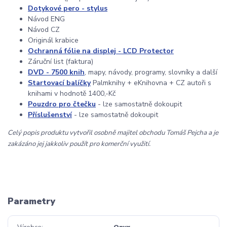
Dotykové pero - stylus
Návod ENG
Návod CZ
Originál krabice
Ochranná fólie na displej - LCD Protector
Záruční list (faktura)
DVD - 7500 knih
, mapy, návody, programy, slovníky a další
Startovací balíčky
Palmknihy + eKnihovna + CZ autoři s
knihami v hodnotě 1400,-Kč
Pouzdro pro čtečku
- lze samostatně dokoupit
Příslušenství
- lze samostatně dokoupit
Celý popis produktu vytvořil osobně majitel obchodu Tomáš Pejcha a je
zakázáno jej jakkoliv použít pro komerční využití.
Parametry