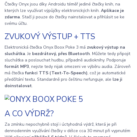
Čtečky Onyx jsou díky Androidu téměř jediné čtečky knih, na
kterých lze využívat výpůjčky elektronických knih.
Aplikace je
zdarma
. Stačí ji pouze do čtečky nainstalovat a přihlásit se ke
svému účtu.
ZVUKOVÝ VÝSTUP + TTS
Elektronická čtečka Onyx Boox Poke 3 má
zvukový výstup na
sluchátka
. Je
bezdrátový, přes Bluetooth
. Můžete tedy připojit
sluchátka a poslouchat hudbu, případně audioknihy. Podporuje
formát MP3
, nejste tedy nijak omezeni ve výběru audia. Zároveň
má čtečka
funkci TTS (Text-To-Speech)
, což je automatické
předčítání textu. Standardně pro češtinu nefunguje, ale
lze ji
doinstalovat
.
A CO VÝDRŽ?
Za zmínku nepochybně stojí i úctyhodná výdrž, která je při
dennodenním využívání čtečky v délce cca 30 minut při vypnutém