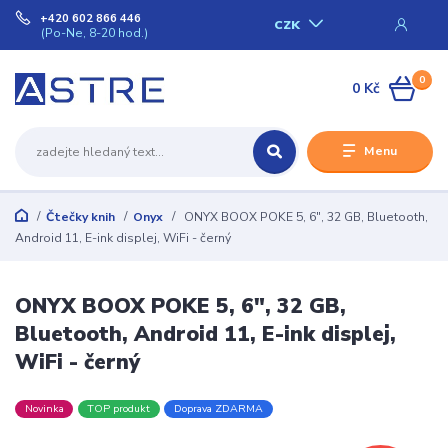
+420 602 866 446
CZK
(Po-Ne, 8-20 hod.)
0
0 Kč
Menu
Čtečky knih
Onyx
ONYX BOOX POKE 5, 6", 32 GB, Bluetooth,
Android 11, E-ink displej, WiFi - černý
ONYX BOOX POKE 5, 6", 32 GB,
Bluetooth, Android 11, E-ink displej,
WiFi - černý
Novinka
TOP produkt
Doprava ZDARMA