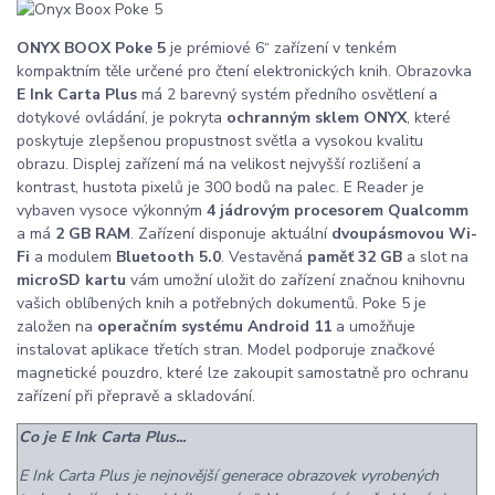
ONYX BOOX Poke 5
je prémiové 6“ zařízení v tenkém
kompaktním těle určené pro čtení elektronických knih. Obrazovka
E Ink Carta Plus
má 2 barevný systém předního osvětlení a
dotykové ovládání, je pokryta
ochranným sklem ONYX
, které
poskytuje zlepšenou propustnost světla a vysokou kvalitu
obrazu. Displej zařízení má na velikost nejvyšší rozlišení a
kontrast, hustota pixelů je 300 bodů na palec. E Reader je
vybaven vysoce výkonným
4 jádrovým procesorem Qualcomm
a má
2 GB RAM
. Zařízení disponuje aktuální
dvoupásmovou Wi-
Fi
a modulem
Bluetooth 5.0
. Vestavěná
paměť 32 GB
a slot na
microSD kartu
vám umožní uložit do zařízení značnou knihovnu
vašich oblíbených knih a potřebných dokumentů. Poke 5 je
založen na
operačním systému Android 11
a umožňuje
instalovat aplikace třetích stran. Model podporuje značkové
magnetické pouzdro, které lze zakoupit samostatně pro ochranu
zařízení při přepravě a skladování.
Co je E Ink Carta Plus...
E Ink Carta Plus je nejnovější generace obrazovek vyrobených