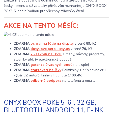
Zařízení je dodáváno s ochrannou fólií a 2letou zárukou. S
českým menu a uživatelsky přívětivým rozhraním je ONYX BOOX
POKE 5 ideální volbou pro všechny milovníky čtení.
AKCE
NA TENTO MĚSÍC:
ZDARMA
ochranná fólie na displej
v ceně
89,-Kč
ZDARMA
dotykové pero - stylus
v ceně
79,-Kč
ZDARMA
7500 knih na DVD
+ mapy, návody, programy,
slovníky atd. (v elektronické podobě)
ZDARMA
garance 0 vadných bodů
na displeji
ZDARMA
startovací balíčky
Palmknihy + eKnihovna.cz +
výběr CZ autorů, knihy v hodnotě
1400,-Kč
ZDARMA
odborná podpora
na telefonu a emailem
ONYX BOOX POKE 5, 6", 32 GB,
BLUETOOTH, ANDROID 11, E-INK