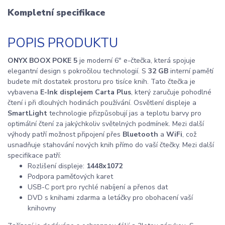
Kompletní specifikace
POPIS PRODUKTU
ONYX BOOX POKE 5
je moderní 6" e-čtečka, která spojuje
elegantní design s pokročilou technologií. S
32 GB
interní pamětí
budete mít dostatek prostoru pro tisíce knih. Tato čtečka je
vybavena
E-Ink displejem Carta Plus
, který zaručuje pohodlné
čtení i při dlouhých hodinách používání. Osvětlení displeje a
SmartLight
technologie přizpůsobují jas a teplotu barvy pro
optimální čtení za jakýchkoliv světelných podmínek. Mezi další
výhody patří možnost připojení přes
Bluetooth
a
WiFi
, což
usnadňuje stahování nových knih přímo do vaší čtečky. Mezi další
specifikace patří:
Rozlišení displeje:
1448x1072
Podpora paměťových karet
USB-C port pro rychlé nabíjení a přenos dat
DVD s knihami zdarma a letáčky pro obohacení vaší
knihovny