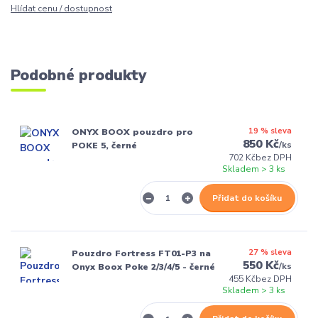
Hlídat cenu / dostupnost
Podobné produkty
19 % sleva
ONYX BOOX pouzdro pro
850 Kč
/
ks
POKE 5, černé
702 Kč
bez DPH
Skladem > 3 ks
Přidat do košíku
27 % sleva
Pouzdro Fortress FT01-P3 na
550 Kč
/
ks
Onyx Boox Poke 2/3/4/5 - černé
455 Kč
bez DPH
Skladem > 3 ks