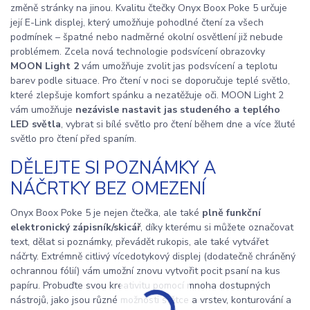
změně stránky na jinou. Kvalitu čtečky Onyx Boox Poke 5 určuje
její E-Link displej, který umožňuje pohodlné čtení za všech
podmínek – špatné nebo nadměrné okolní osvětlení již nebude
problémem. Zcela nová technologie podsvícení obrazovky
MOON Light 2
vám umožňuje zvolit jas podsvícení a teplotu
barev podle situace. Pro čtení v noci se doporučuje teplé světlo,
které zlepšuje komfort spánku a nezatěžuje oči. MOON Light 2
vám umožňuje
nezávisle nastavit jas studeného a teplého
LED světla
, vybrat si bílé světlo pro čtení během dne a více žluté
světlo pro čtení před spaním.
DĚLEJTE SI POZNÁMKY A
NÁČRTKY BEZ OMEZENÍ
Onyx Boox Poke 5 je nejen čtečka, ale také
plně funkční
elektronický zápisník/skicář
, díky kterému si můžete označovat
text, dělat si poznámky, převádět rukopis, ale také vytvářet
náčrty. Extrémně citlivý vícedotykový displej (dodatečně chráněný
ochrannou fólií) vám umožní znovu vytvořit pocit psaní na kus
papíru. Probuďte svou kreativitu pomocí mnoha dostupných
nástrojů, jako jsou různé možnosti štětce a vrstev, konturování a