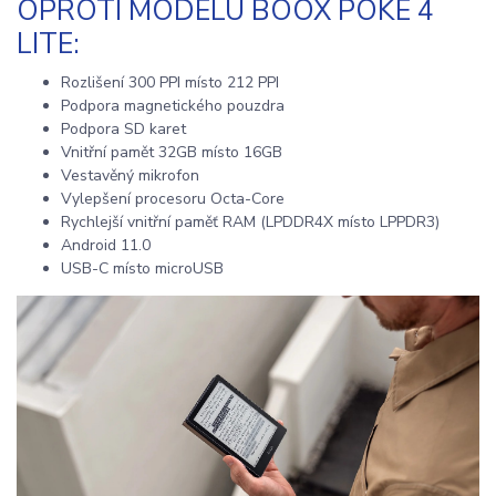
OPROTI MODELU BOOX POKE 4
LITE:
Rozlišení 300 PPI místo 212 PPI
Podpora magnetického pouzdra
Podpora SD karet
Vnitřní pamět 32GB místo 16GB
Vestavěný mikrofon
Vylepšení procesoru Octa-Core
Rychlejší vnitřní paměť RAM (LPDDR4X místo LPPDR3)
Android 11.0
USB-C místo microUSB