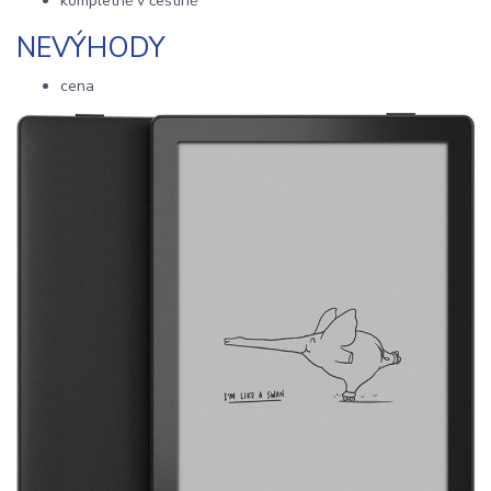
kompletně v češtině
NEVÝHODY
cena