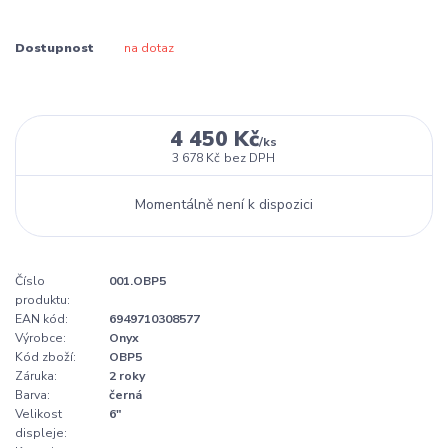
Dostupnost
na dotaz
4 450 Kč
/
ks
3 678 Kč
bez DPH
Momentálně není k dispozici
Číslo
001.OBP5
produktu:
EAN kód:
6949710308577
Výrobce:
Onyx
Kód zboží:
OBP5
Záruka:
2 roky
Barva:
černá
Velikost
6"
displeje: