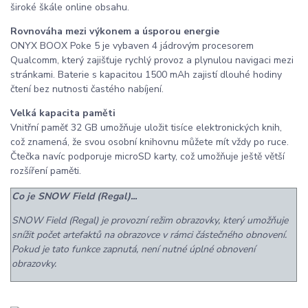
široké škále online obsahu.
Rovnováha mezi výkonem a úsporou energie
ONYX BOOX Poke 5 je vybaven 4 jádrovým procesorem
Qualcomm, který zajišťuje rychlý provoz a plynulou navigaci mezi
stránkami. Baterie s kapacitou 1500 mAh zajistí dlouhé hodiny
čtení bez nutnosti častého nabíjení.
Velká kapacita paměti
Vnitřní paměť 32 GB umožňuje uložit tisíce elektronických knih,
což znamená, že svou osobní knihovnu můžete mít vždy po ruce.
Čtečka navíc podporuje microSD karty, což umožňuje ještě větší
rozšíření paměti.
Co je SNOW Field (Regal)...
SNOW Field (Regal) je provozní režim obrazovky, který umožňuje
snížit počet artefaktů na obrazovce v rámci částečného obnovení.
Pokud je tato funkce zapnutá, není nutné úplné obnovení
obrazovky.