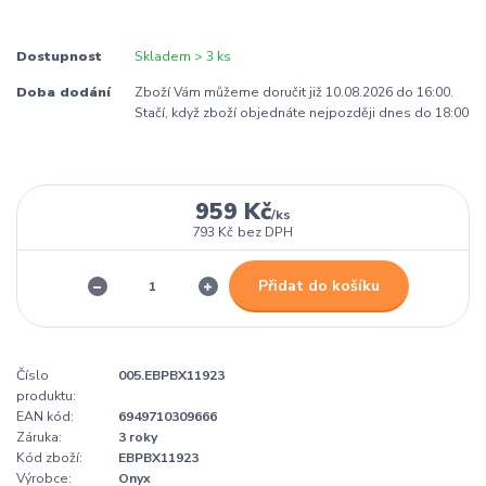
Dostupnost
Skladem > 3 ks
Doba dodání
Zboží Vám můžeme doručit již 10.08.2026 do 16:00.
Stačí, když zboží objednáte nejpozději dnes do 18:00
959 Kč
/
ks
793 Kč
bez DPH
Přidat do košíku
Číslo
005.EBPBX11923
produktu:
EAN kód:
6949710309666
Záruka:
3 roky
Kód zboží:
EBPBX11923
Výrobce:
Onyx