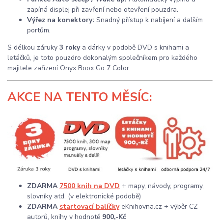
zapíná displej při zavření nebo otevření pouzdra.
Výřez na konektory:
Snadný přístup k nabíjení a dalším
portům.
S délkou záruky
3 roky
a dárky v podobě DVD s knihami a
letáčků, je toto pouzdro dokonalým společníkem pro každého
majitele zařízení Onyx Boox Go 7 Color.
AKCE
NA TENTO MĚSÍC:
ZDARMA
7500 knih na DVD
+ mapy, návody, programy,
slovníky atd. (v elektronické podobě)
ZDARMA
startovací balíčky
eKnihovna.cz + výběr CZ
autorů, knihy v hodnotě
900,-Kč