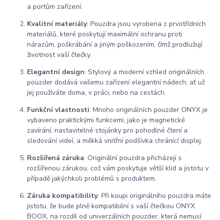
a portům zařízení.
Kvalitní materiály
: Pouzdra jsou vyrobena z prvotřídních
materiálů, které poskytují maximální ochranu proti
nárazům, poškrábání a jiným poškozením, čímž prodlužují
životnost vaší čtečky.
Elegantní design
: Stylový a moderní vzhled originálních
pouzder dodává vašemu zařízení elegantní nádech, ať už
jej používáte doma, v práci, nebo na cestách.
Funkční vlastnosti
: Mnoho originálních pouzder ONYX je
vybaveno praktickými funkcemi, jako je magnetické
zavírání, nastavitelné stojánky pro pohodlné čtení a
sledování videí, a měkká vnitřní podšívka chránící displej.
Rozšířená záruka
: Originální pouzdra přicházejí s
rozšířenou zárukou, což vám poskytuje větší klid a jistotu v
případě jakýchkoli problémů s produktem.
Záruka kompatibility
: Při koupi originálního pouzdra máte
jistotu, že bude plně kompatibilní s vaší čtečkou ONYX
BOOX, na rozdíl od univerzálních pouzder, která nemusí