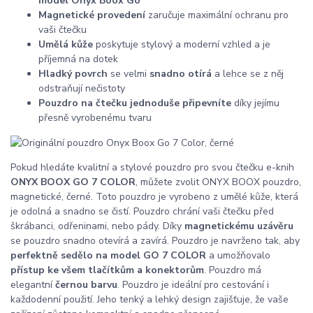
model Onyx Boox Go
Magnetické provedení
zaručuje maximální ochranu pro
vaši čtečku
Umělá kůže
poskytuje stylový a moderní vzhled a je
příjemná na dotek
Hladký povrch
se velmi
snadno otírá
a lehce se z něj
odstraňují nečistoty
Pouzdro na čtečku jednoduše připevníte
díky jejímu
přesně vyrobenému tvaru
Pokud hledáte kvalitní a stylové pouzdro pro svou čtečku e-knih
ONYX BOOX GO 7 COLOR
, můžete zvolit ONYX BOOX pouzdro,
magnetické, černé. Toto pouzdro je vyrobeno z umělé kůže, která
je odolná a snadno se čistí. Pouzdro chrání vaši čtečku před
škrábanci, odřeninami, nebo pády. Díky
magnetickému uzávěru
se pouzdro snadno otevírá a zavírá. Pouzdro je navrženo tak, aby
perfektně sedělo na model GO 7 COLOR
a umožňovalo
přístup ke všem tlačítkům a konektorům
. Pouzdro má
elegantní
černou barvu
. Pouzdro je ideální pro cestování i
každodenní použití. Jeho tenký a lehký design zajišťuje, že vaše