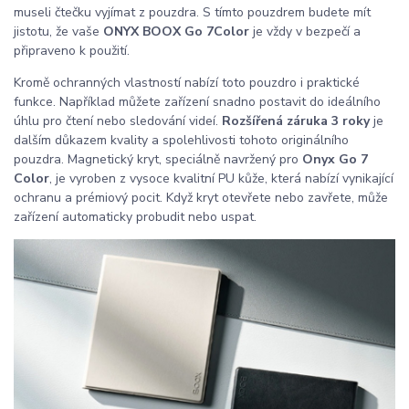
museli čtečku vyjímat z pouzdra. S tímto pouzdrem budete mít
jistotu, že vaše
ONYX BOOX Go 7
Color
je vždy v bezpečí a
připraveno k použití.
Kromě ochranných vlastností nabízí toto pouzdro i praktické
funkce. Například můžete zařízení snadno postavit do ideálního
úhlu pro čtení nebo sledování videí.
Rozšířená záruka 3 roky
je
dalším důkazem kvality a spolehlivosti tohoto originálního
pouzdra. Magnetický kryt, speciálně navržený pro
Onyx Go 7
Color
, je vyroben z vysoce kvalitní PU kůže, která nabízí vynikající
ochranu a prémiový pocit. Když kryt otevřete nebo zavřete, může
zařízení automaticky probudit nebo uspat.