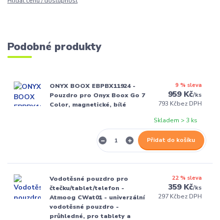
Hlídat cenu / dostupnost
Podobné produkty
9 % sleva
ONYX BOOX EBPBX11924 -
959 Kč
/
ks
Pouzdro pro Onyx Boox Go 7
793 Kč
bez DPH
Color, magnetické, bílé
Skladem > 3 ks
Přidat do košíku
22 % sleva
Vodotěsné pouzdro pro
359 Kč
/
ks
čtečku/tablet/telefon -
297 Kč
bez DPH
Atmoog CWat01 - univerzální
vodotěsné pouzdro -
průhledné, pro tablety a