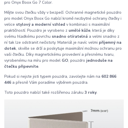
pro Onyx Boox Go 7 Color.
Mějte svou čtečku vždy v bezpečí. Ochranné magnetické pouzdro
pro model Onyx Boox Go nabízí kromě nezbytné ochrany čtečky i
velice
stylový a moderní vzhled
v kombinaci s maximální
praktičností. Pouzdro je vyrobeno z
umělé kůže
, která je díky
svému hladkému povrchu
snadno otíratelná
a velmi snadno z
ní tak lze odstranit nečistoty. Materiál je navíc velmi
příjemný na
dotek
, skvěle se drží a poskytuje maximální možnou ochranu pro
vaši čtečku. Díky magnetickému provedení a přesnému tvaru,
vyrobenému na míru pro model
GO
, pouzdro
jednoduše na
čtečku připevníte
.
Pokud si nejste jisti typem pouzdra, zavolejte nám na
602 866
446
a přesně Vám poradíme výběrem pouzdra.
Toto pouzdro nabízí také rozšířenou záruku
3 roky
.