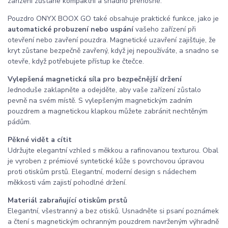
zařízení zůstane kompaktní a snadno přenosné.
Pouzdro ONYX BOOX GO také obsahuje praktické funkce, jako je
automatické probuzení nebo uspání
vašeho zařízení při
otevření nebo zavření pouzdra. Magnetické uzavření zajišťuje, že
kryt zůstane bezpečně zavřený, když jej nepoužíváte, a snadno se
otevře, když potřebujete přístup ke čtečce.
Vylepšená magnetická síla pro bezpečnější držení
Jednoduše zaklapněte a odejděte, aby vaše zařízení zůstalo
pevně na svém místě. S vylepšeným magnetickým zadním
pouzdrem a magnetickou klapkou můžete zabránit nechtěným
pádům.
Pěkné vidět a cítit
Udržujte elegantní vzhled s měkkou a rafinovanou texturou. Obal
je vyroben z prémiové syntetické kůže s povrchovou úpravou
proti otiskům prstů. Elegantní, moderní design s nádechem
měkkosti vám zajistí pohodlné držení.
Materiál zabraňující otiskům prstů
Elegantní, všestranný a bez otisků. Usnadněte si psaní poznámek
a čtení s magnetickým ochranným pouzdrem navrženým výhradně