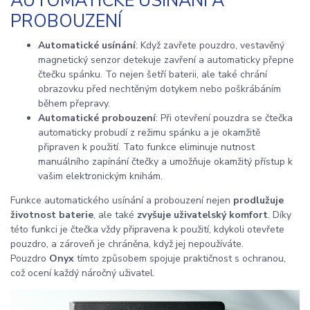
AUTOMATICKÉ USÍNÁNÍ A
PROBOUZENÍ
Automatické usínání
: Když zavřete pouzdro, vestavěný
magnetický senzor detekuje zavření a automaticky přepne
čtečku spánku. To nejen šetří baterii, ale také chrání
obrazovku před nechtěným dotykem nebo poškrábáním
během přepravy.
Automatické probouzení
: Při otevření pouzdra se čtečka
automaticky probudí z režimu spánku a je okamžitě
připraven k použití. Tato funkce eliminuje nutnost
manuálního zapínání čtečky a umožňuje okamžitý přístup k
vašim elektronickým knihám.
Funkce automatického usínání a probouzení nejen
prodlužuje
životnost baterie
, ale také
zvyšuje uživatelský komfort
. Díky
této funkci je čtečka vždy připravena k použití, kdykoli otevřete
pouzdro, a zároveň je chráněna, když jej nepoužíváte.
Pouzdro
Onyx
tímto způsobem spojuje praktičnost s ochranou,
což ocení každý náročný uživatel.