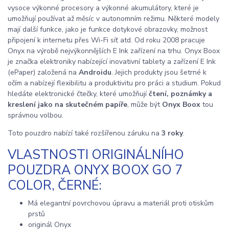
vysoce výkonné procesory a výkonné akumulátory, které je
umožňují používat až měsíc v autonomním režimu. Některé modely
mají další funkce, jako je funkce dotykové obrazovky, možnost
připojení k internetu přes Wi-Fi síť atd. Od roku 2008 pracuje
Onyx na výrobě nejvýkonnějších E Ink zařízení na trhu. Onyx Boox
je značka elektroniky nabízející inovativní tablety a zařízení E Ink
(ePaper) založená na
Androidu
. Jejich produkty jsou šetrné k
očím a nabízejí flexibilitu a produktivitu pro práci a studium. Pokud
hledáte elektronické čtečky, které umožňují
čtení, poznámky a
kreslení jako na skutečném papíře
, může být
Onyx Boox
tou
správnou volbou.
Toto pouzdro nabízí také rozšířenou záruku na
3 roky
.
VLASTNOSTI ORIGINÁLNÍHO
POUZDRA ONYX BOOX GO 7
COLOR, ČERNÉ:
Má elegantní povrchovou úpravu a materiál proti otiskům
prstů
originál Onyx