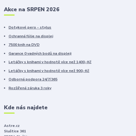
Akce na SRPEN 2026
Dotykové pero - stylus
Ochranná fólie na displej
7500 knih na DVD
Garance 0 vadných bodů na displeji
Letáčky s knihami v hodnotě více než 1400,-Kč
Letáčky s knihami v hodnotě více než 900,-Kč
Odborná podpora 24/7/365
Rozšířená záruka 3 roky
Kde nás najdete
Astre.cz
Sluštice 361