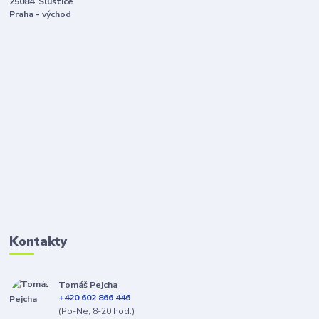
25084 Sluštice
Praha - východ
Kontakty
Tomáš Pejcha
+420 602 866 446
(Po-Ne, 8-20 hod.)