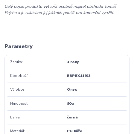
Celý popis produktu vytvořil osobně majitel obchodu Tomáš
Pejcha a je zakázáno jej jakkoliv použít pro komerční využití.
Parametry
Záruka
3 roky
Kód zboží
EBPBX11923
Výrobce
Onyx
Hmotnost
90g
Barva
černá
Materiál
PU kůže