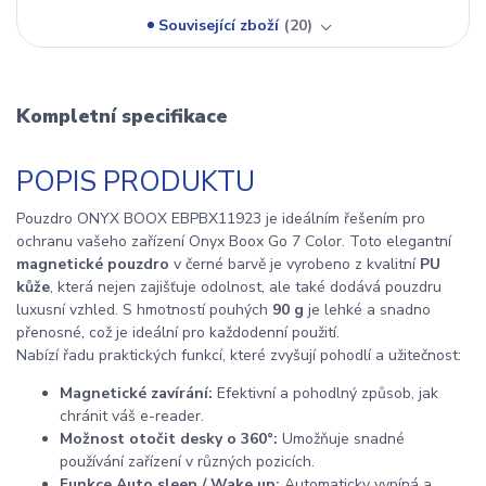
Související zboží
20
Kompletní specifikace
POPIS PRODUKTU
Pouzdro ONYX BOOX EBPBX11923 je ideálním řešením pro
ochranu vašeho zařízení Onyx Boox Go 7 Color. Toto elegantní
magnetické pouzdro
v černé barvě je vyrobeno z kvalitní
PU
kůže
, která nejen zajišťuje odolnost, ale také dodává pouzdru
luxusní vzhled. S hmotností pouhých
90 g
je lehké a snadno
přenosné, což je ideální pro každodenní použití.
Nabízí řadu praktických funkcí, které zvyšují pohodlí a užitečnost:
Magnetické zavírání:
Efektivní a pohodlný způsob, jak
chránit váš e-reader.
Možnost otočit desky o 360°:
Umožňuje snadné
používání zařízení v různých pozicích.
Funkce Auto sleep / Wake up:
Automaticky vypíná a