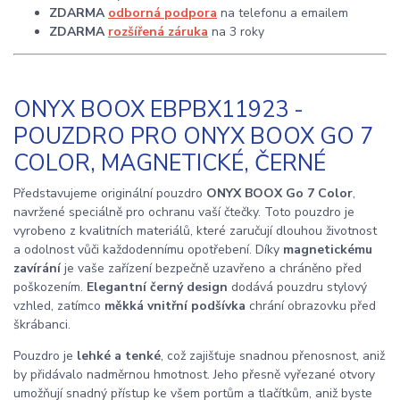
ZDARMA
odborná podpora
na telefonu a emailem
ZDARMA
rozšířená záruka
na 3 roky
ONYX BOOX EBPBX11923 -
POUZDRO PRO ONYX BOOX GO 7
COLOR, MAGNETICKÉ, ČERNÉ
Představujeme originální pouzdro
ONYX BOOX Go 7 Color
,
navržené speciálně pro ochranu vaší čtečky. Toto pouzdro je
vyrobeno z kvalitních materiálů, které zaručují dlouhou životnost
a odolnost vůči každodennímu opotřebení. Díky
magnetickému
zavírání
je vaše zařízení bezpečně uzavřeno a chráněno před
poškozením.
Elegantní černý design
dodává pouzdru stylový
vzhled, zatímco
měkká vnitřní podšívka
chrání obrazovku před
škrábanci.
Pouzdro je
lehké a tenké
, což zajišťuje snadnou přenosnost, aniž
by přidávalo nadměrnou hmotnost. Jeho přesně vyřezané otvory
umožňují snadný přístup ke všem portům a tlačítkům, aniž byste