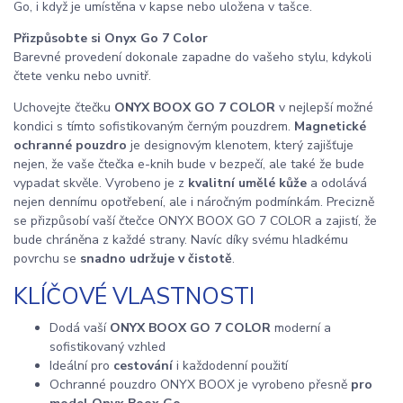
Go, i když je umístěna v kapse nebo uložena v tašce.
Přizpůsobte si Onyx Go 7 Color
Barevné provedení dokonale zapadne do vašeho stylu, kdykoli
čtete venku nebo uvnitř.
Uchovejte čtečku
ONYX BOOX GO 7 COLOR
v nejlepší možné
kondici s tímto sofistikovaným černým pouzdrem.
Magnetické
ochranné pouzdro
je designovým klenotem, který zajišťuje
nejen, že vaše čtečka e-knih bude v bezpečí, ale také že bude
vypadat skvěle. Vyrobeno je z
kvalitní umělé kůže
a odolává
nejen dennímu opotřebení, ale i náročným podmínkám. Precizně
se přizpůsobí vaší čtečce ONYX BOOX GO 7 COLOR a zajistí, že
bude chráněna z každé strany. Navíc díky svému hladkému
povrchu se
snadno udržuje v čistotě
.
KLÍČOVÉ VLASTNOSTI
Dodá vaší
ONYX BOOX GO 7 COLOR
moderní a
sofistikovaný vzhled
Ideální pro
cestování
i každodenní použití
Ochranné pouzdro ONYX BOOX je vyrobeno přesně
pro