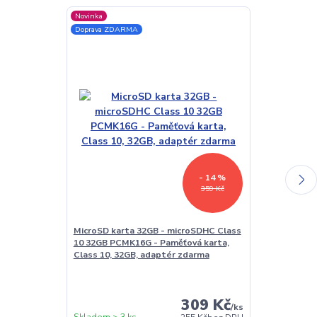
Novinka
TOP produkt
Doprava ZDARMA
Novinka
Doprava ZDAR
- 14 %
359 Kč
MicroSD karta 32GB - microSDHC Class
USB síťový ad
10 32GB PCMK16G - Paměťová karta,
Univerzální n
Class 10, 32GB, adaptér zdarma
309 Kč
/
ks
Skladem > 3 ks
Skladem > 3 k