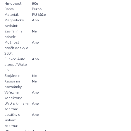
Hmotnost:
90g
Barva:
černá
Materiál:
PU kůže
Magnetické
Ano
zavírání:
Zavírání na
Ne
pásek:
Možnost
Ano
otočit desky o
360°:
Funkce Auto
Ano
sleep / Wake
up:
Stojánek:
Ne
Kapsa na
Ne
poznámky:
Výřez na
Ano
konektory:
DVD s knihami
Ano
zdarma:
Letáčky s
Ano
knihami
zdarma: