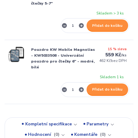
čtečky 5-7"
Skladem > 3 ks
Přidat do košíku
15 % sleva
Pouzdro KW Mobile Magnolias
559 Kč
/
ks
- KW5033508 - Univerzální
462 Kč
bez DPH
pouzdro pro čtečky 6" - modré,
bílé
Skladem 1 ks
Přidat do košíku
Kompletní specifikace
Parametry
Hodnocení
0
Komentáře
0