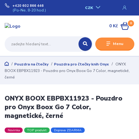
+420 602 866 446
CZK
(Po-Ne, 8-20 hod.)
0
0 Kč
Menu
Pouzdra na čtečky
Pouzdra pro čtečky knih Onyx
ONYX
BOOX EBPBX11923 - Pouzdro pro Onyx Boox Go 7 Color, magnetické,
černé
ONYX BOOX EBPBX11923 - Pouzdro
pro Onyx Boox Go 7 Color,
magnetické, černé
Novinka
TOP produkt
Doprava ZDARMA