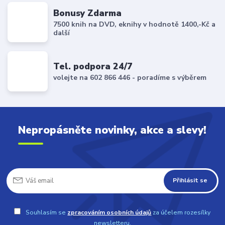
Bonusy Zdarma
7500 knih na DVD, eknihy v hodnotě 1400,-Kč a
další
Tel. podpora 24/7
volejte na 602 866 446 - poradíme s výběrem
Nepropásněte novinky, akce a slevy!
Přihlásit se
Souhlasím se
zpracováním osobních údajů
za účelem rozesílky
newsletteru.