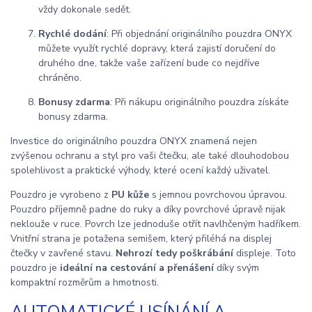
vždy dokonale sedět.
Rychlé dodání
: Při objednání originálního pouzdra ONYX
můžete využít rychlé dopravy, která zajistí doručení do
druhého dne, takže vaše zařízení bude co nejdříve
chráněno.
Bonusy zdarma
: Při nákupu originálního pouzdra získáte
bonusy zdarma.
Investice do originálního pouzdra ONYX znamená nejen
zvýšenou ochranu a styl pro vaši čtečku, ale také dlouhodobou
spolehlivost a praktické výhody, které ocení každý uživatel.
Pouzdro je vyrobeno z
PU kůže
s jemnou povrchovou úpravou.
Pouzdro příjemně padne do ruky a díky povrchové úpravě nijak
neklouže v ruce. Povrch lze jednoduše otřít navlhčeným hadříkem.
Vnitřní strana je potažena semišem, který přiléhá na displej
čtečky v zavřené stavu.
Nehrozí tedy poškrábání
displeje. Toto
pouzdro je
ideální na cestování a přenášení
díky svým
kompaktní rozměrům a hmotnosti.