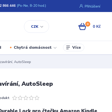
2 866 446
(Po-Ne, 8-20 hod.)
Přihlášení
0
0 Kč
CZK
Více
d
Chytrá domácnost
zavírání, AutoSleep
avírání, AutoSleep
odukt
Durable Lock pro čtečku Amazon Kindle