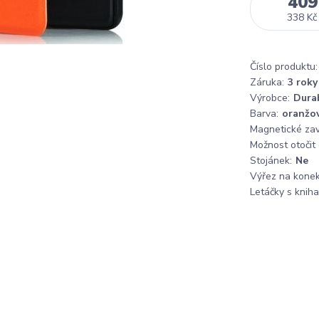
409
338 Kč
Číslo produktu:
Záruka:
3 roky
Výrobce:
Dura
Barva:
oranžo
Magnetické zaví
Možnost otočit
Stojánek:
Ne
Výřez na konek
Letáčky s knih