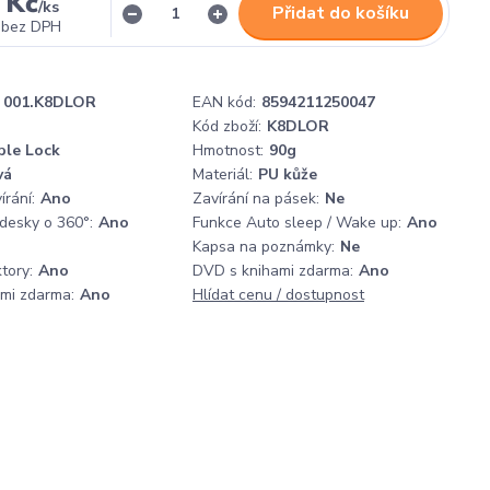
 Kč
/
ks
Přidat do košíku
bez DPH
001.K8DLOR
EAN kód:
8594211250047
Kód zboží:
K8DLOR
ble Lock
Hmotnost:
90g
vá
Materiál:
PU kůže
rání:
Ano
Zavírání na pásek:
Ne
 desky o 360°:
Ano
Funkce Auto sleep / Wake up:
Ano
Kapsa na poznámky:
Ne
tory:
Ano
DVD s knihami zdarma:
Ano
ami zdarma:
Ano
Hlídat cenu / dostupnost