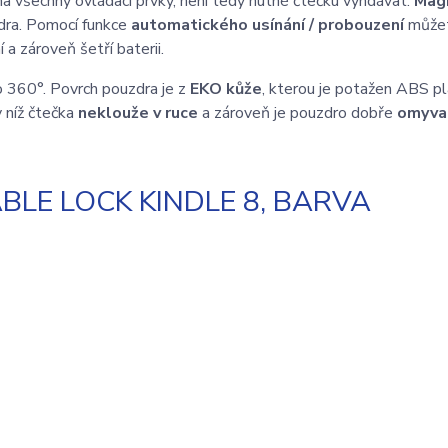
a všechny ovládací prvky, není tedy nutné čtečku vyndávat.
Mag
dra. Pomocí funkce
automatického usínání / probouzení
můžet
 a zároveň šetří baterii.
 o 360°. Povrch pouzdra je z
EKO kůže
, kterou je potažen ABS p
y níž čtečka
neklouže v ruce
a zároveň je pouzdro dobře
omyva
LE LOCK KINDLE 8, BARVA