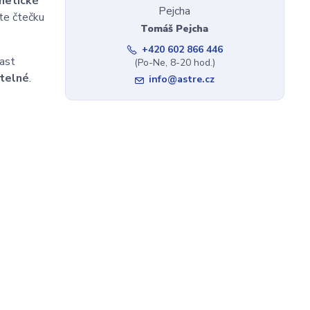
netické
e čtečku
Tomáš Pejcha
+420 602 866 446
last
(Po-Ne, 8-20 hod.)
telné
.
info@astre.cz