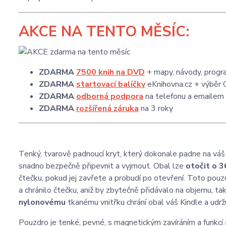
AKCE
NA TENTO MĚSÍC:
ZDARMA
7500 knih na DVD
+ mapy, návody, progra
ZDARMA
startovací balíčky
eKnihovna.cz + výběr 
ZDARMA
odborná podpora
na telefonu a emailem
ZDARMA
rozšířená záruka
na 3 roky
Tenký, tvarově padnoucí kryt, který dokonale padne na vá
snadno bezpečně připevnit a vyjmout. Obal lze
otočit o 
čtečku, pokud jej zavřete a probudí po otevření. Toto pou
a chránilo čtečku, aniž by zbytečně přidávalo na objemu, ta
nylonovému
tkanému vnitřku chrání obal váš Kindle a udržu
Pouzdro je tenké, pevné, s magnetickým zavíráním a funkcí