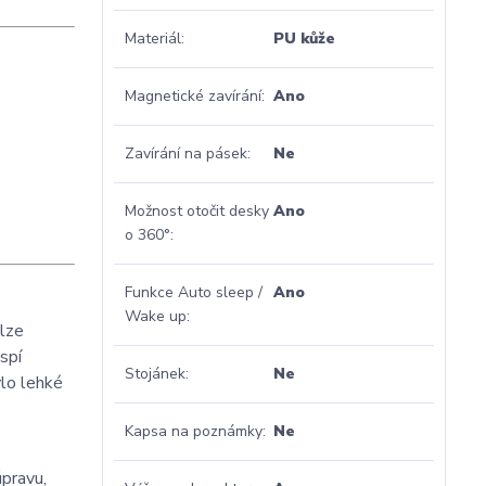
Materiál
PU kůže
Magnetické zavírání
Ano
Zavírání na pásek
Ne
Možnost otočit desky
Ano
o 360°
Funkce Auto sleep /
Ano
Wake up
 lze
spí
Stojánek
Ne
ylo lehké
Kapsa na poznámky
Ne
úpravu,