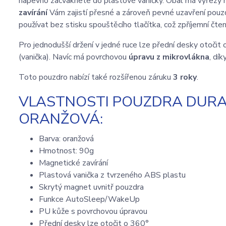
napevno zacvaknete do plastové vaničky. Obal má výřezy n
zavírání
Vám zajistí přesné a zároveň pevné uzavření pouz
používat bez stisku spouštěcího tlačítka, což zpříjemní čtení
Pro jednodušší držení v jedné ruce lze přední desky otočit
(vanička). Navíc má povrchovou
úpravu z mikrovlákna
, dík
Toto pouzdro nabízí také rozšířenou záruku
3 roky
.
VLASTNOSTI POUZDRA DURAB
ORANŽOVÁ:
Barva: oranžová
Hmotnost: 90g
Magnetické zavírání
Plastová vanička z tvrzeného ABS plastu
Skrytý magnet uvnitř pouzdra
Funkce AutoSleep/WakeUp
PU kůže s povrchovou úpravou
Přední desky lze otočit o 360°