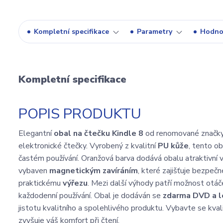
Kompletní specifikace
Parametry
Hodno
Kompletní specifikace
POPIS PRODUKTU
Elegantní
obal na čtečku Kindle 8
od renomované značk
elektronické čtečky. Vyrobený z kvalitní
PU kůže
, tento o
častém používání. Oranžová barva dodává obalu atraktivní
vybaven
magnetickým zavíráním
, které zajišťuje bezpeč
praktickému
výřezu
. Mezi další výhody patří možnost otá
každodenní používání. Obal je dodáván se
zdarma DVD a l
jistotu kvalitního a spolehlivého produktu. Vybavte se kval
zvyšuje váš komfort při čtení.