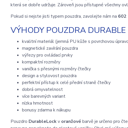
která se dobře udržuje. Zároveň jsou přístupné všechny ovl
Pokud si nejste jisti typem pouzdra, zavolejte nám na
602
VÝHODY POUZDRA DURABLE L
kvalitní materiál (jemná PU kůže s povrchovou úprav
magnetické zavírání pouzdra
výřezy pro ovládací prvky
kompaktní rozměry
vanička s přesnými rozměry čtečky
design a stylovost pouzdra
perfektní přístup k celé přední straně čtečky
dobrá omyvatelnost
více barevných variant
nízka hmotnost
bonusy zdarma k nákupu
Pouzdro
DurableLock
v
oranžové
barvě je určeno pro čt