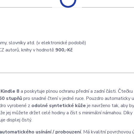
my, slovníky atd. (v elektronické podobě)
CZ autorů, knihy v hodnotě
900,-Kč
š
Kindle 8
a poskytuje plnou ochranu přední a zadní části. Čtečku
360 stupňů
pro snadné čtení v jedné ruce. Pouzdro automaticky u
zdro vyrobené z
odolné syntetické kůže
je navrženo tak, aby b
kže jej můžete držet celé hodiny a číst s minimální námahou. Díky
je displej čistý.
automatického usínání / probouzení
. Má kvalitní povrchovou 