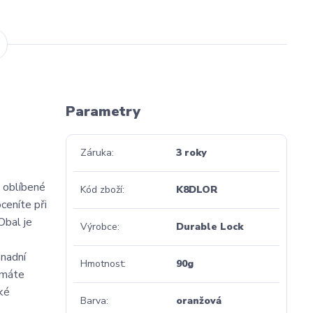
Parametry
Záruka
3 roky
 oblíbené
Kód zboží
K8DLOR
ceníte při
Obal je
Výrobce
Durable Lock
snadní
Hmotnost
90g
 máte
aké
Barva
oranžová