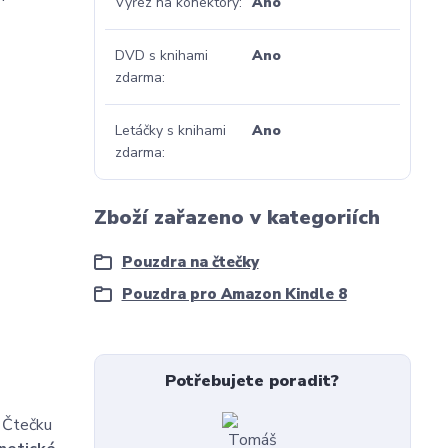
Výřez na konektory
Ano
DVD s knihami
Ano
zdarma
Letáčky s knihami
Ano
zdarma
Zboží zařazeno v kategoriích
Pouzdra na čtečky
Pouzdra pro Amazon Kindle 8
Potřebujete poradit?
. Čtečku