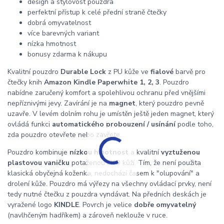
design a stylovost pouzdra
perfektní přístup k celé přední straně čtečky
dobrá omyvatelnost
více barevných variant
nízka hmotnost
bonusy zdarma k nákupu
Kvalitní pouzdro
Durable Lock
z PU kůže ve
fialové
barvě pro
čtečky knih
Amazon Kindle Paperwhite 1, 2, 3
. Pouzdro
nabídne zaručený komfort a spolehlivou ochranu před vnějšími
nepříznivými jevy. Zavírání je na
magnet
, který pouzdro pevně
uzavře. V levém dolním rohu je umístěn ještě jeden magnet, který
ovládá funkci
automatického probouzení / usínání
podle toho,
zda pouzdro otevřete nebo zavřete.
Pouzdro kombinuje
nízkou hmotnost
a kvalitní
vyztuženou
plastovou vaničku
potaženou EKO kůží. Tím, že není použita
klasická obyčejná koženka, nedochází časem k "olupování" a
drolení kůže. Pouzdro má výřezy na všechny ovládací prvky, není
tedy nutné čtečku z pouzdra vyndávat. Na předních deskách je
vyražené logo
KINDLE
. Povrch je velice
dobře omyvatelný
(navlhčeným hadříkem) a zároveň neklouže v ruce.