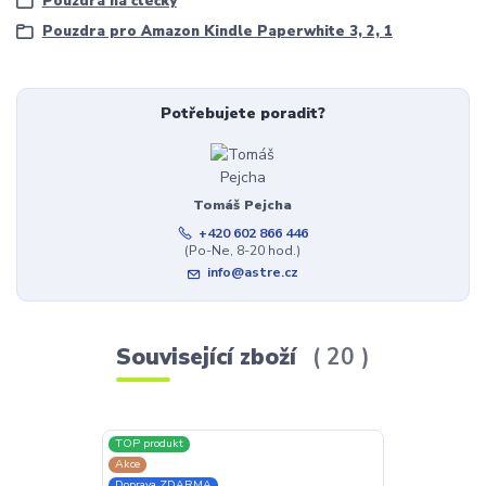
Pouzdra na čtečky
Pouzdra pro Amazon Kindle Paperwhite 3, 2, 1
Potřebujete poradit?
Tomáš Pejcha
+420 602 866 446
(Po-Ne, 8-20 hod.)
info@astre.cz
Související zboží
20
TOP produkt
TOP produkt
Akce
Akce
Doprava ZDARMA
Doprava ZDAR