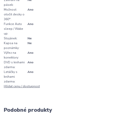
pásek:
Možnost
Ano
otočit desky o
360°:
Funkce Auto
Ano
sleep / Wake
up:
Stojánek:
Ne
Kapsa na
Ne
poznámky:
Výřez na
Ano
konektory:
DVD s knihami
Ano
zdarma:
Letáčky s
Ano
knihami
zdarma:
Hlídat cenu / dostupnost
Podobné produkty