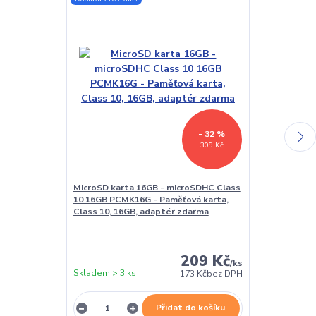
- 32 %
309 Kč
MicroSD karta 16GB - microSDHC Class
LED lampička 
10 16GB PCMK16G - Paměťová karta,
kloubová, pro
Class 10, 16GB, adaptér zdarma
209 Kč
/
ks
Skladem > 3 ks
Skladem > 3 k
173 Kč
bez DPH
Přidat do košíku