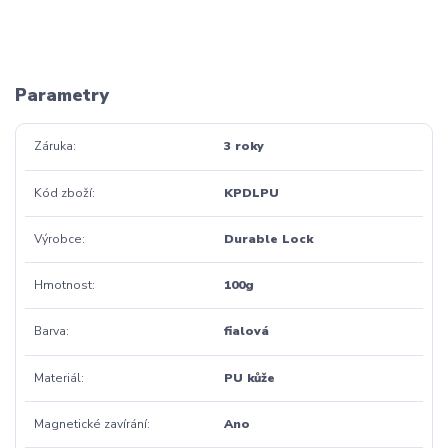
Parametry
Záruka
3 roky
Kód zboží
KPDLPU
Výrobce
Durable Lock
Hmotnost
100g
Barva
fialová
Materiál
PU kůže
Magnetické zavírání
Ano