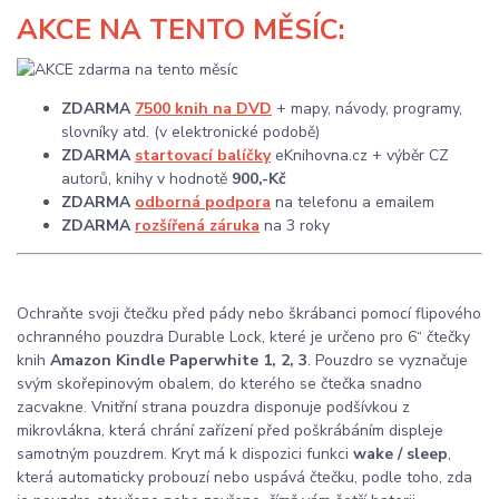
AKCE
NA TENTO MĚSÍC:
ZDARMA
7500 knih na DVD
+ mapy, návody, programy,
slovníky atd. (v elektronické podobě)
ZDARMA
startovací balíčky
eKnihovna.cz + výběr CZ
autorů, knihy v hodnotě
900,-Kč
ZDARMA
odborná podpora
na telefonu a emailem
ZDARMA
rozšířená záruka
na 3 roky
Ochraňte svoji čtečku před pády nebo škrábanci pomocí flipového
ochranného pouzdra Durable Lock, které je určeno pro 6“ čtečky
knih
Amazon Kindle Paperwhite 1, 2, 3
. Pouzdro se vyznačuje
svým skořepinovým obalem, do kterého se čtečka snadno
zacvakne. Vnitřní strana pouzdra disponuje podšívkou z
mikrovlákna, která chrání zařízení před poškrábáním displeje
samotným pouzdrem. Kryt má k dispozici funkci
wake / sleep
,
která automaticky probouzí nebo uspává čtečku, podle toho, zda