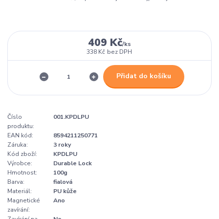
409 Kč
/
ks
338 Kč
bez DPH
Přidat do košíku
Číslo
001.KPDLPU
produktu:
EAN kód:
8594211250771
Záruka:
3 roky
Kód zboží:
KPDLPU
Výrobce:
Durable Lock
Hmotnost:
100g
Barva:
fialová
Materiál:
PU kůže
Magnetické
Ano
zavírání:
Zavírání na
Ne