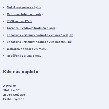
Dotykové pero - stylus
Ochranná fólie na displej
7500 knih na DVD
Garance 0 vadných bodů na displeji
Letáčky s knihami v hodnotě více než 1400,-Kč
Letáčky s knihami v hodnotě více než 900,-Kč
Odborná podpora 24/7/365
Rozšířená záruka 3 roky
Kde nás najdete
Astre.cz
Sluštice 361
25084 Sluštice
Praha - východ