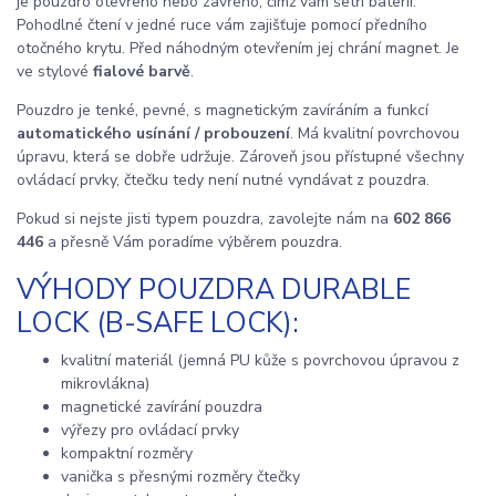
je pouzdro otevřeno nebo zavřeno, čímž vám šetří baterii.
Pohodlné čtení v jedné ruce vám zajišťuje pomocí předního
otočného krytu. Před náhodným otevřením jej chrání magnet. Je
ve stylové
fialové barvě
.
Pouzdro je tenké, pevné, s magnetickým zavíráním a funkcí
automatického usínání / probouzení
. Má kvalitní povrchovou
úpravu, která se dobře udržuje. Zároveň jsou přístupné všechny
ovládací prvky, čtečku tedy není nutné vyndávat z pouzdra.
Pokud si nejste jisti typem pouzdra, zavolejte nám na
602 866
446
a přesně Vám poradíme výběrem pouzdra.
VÝHODY POUZDRA DURABLE
LOCK (B-SAFE LOCK):
kvalitní materiál (jemná PU kůže s povrchovou úpravou z
mikrovlákna)
magnetické zavírání pouzdra
výřezy pro ovládací prvky
kompaktní rozměry
vanička s přesnými rozměry čtečky