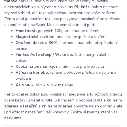
fialové
barvě je ideálním doplňkem pro všechny milovníky
elektronických knih. Vyroben z kvalitní
PU kůže
, nabízí nejenom
stylový vzhled, ale také výjimečnou ochranu pro vaše zařízení.
Tento obal je navržen tak, aby poskytoval maximální bezpečnost
a komfort při používání. Mezi hlavní vlastnosti patří:
Hmotnost:
pouhých 100g pro snadné nošení
Magnetické zavírání:
ano, pro bezpečné uzavření
Otočení desek o 360°:
možnost snadného přizpůsobení
pozice
Funkce Auto sleep / Wake up:
šetří energii vašeho
zařízení
Kapsa na poznámky:
ne, ale místo pro kreativitu
Výřez na konektory:
ano, pohodlný přístup k nabíjení a
ovládání
Záruka:
3 roky pro klidný nákup
Tento obal je dokonalou kombinací elegance a funkčnosti, kterou
ocení každý uživatel Kindle. S bonusem v podobě
DVD s knihami
zdarma
a
letáčků s knihami zdarma
obdržíte nejen ochranu, ale
i příležitost k rozšíření vaší knihovny. Zvolte si kvalitu, která vás
nezklame!