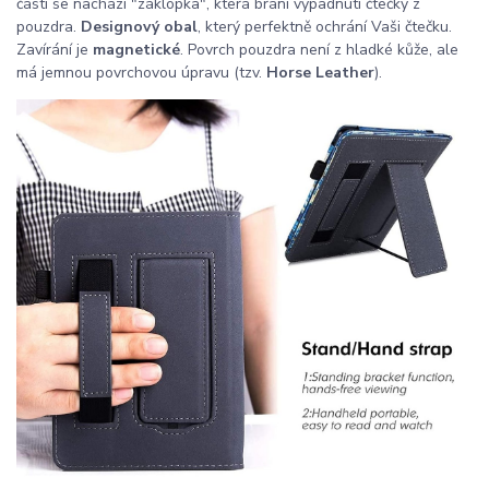
části se nachází "záklopka", která brání vypadnutí čtečky z
pouzdra.
Designový obal
, který perfektně ochrání Vaši čtečku.
Zavírání je
magnetické
. Povrch pouzdra není z hladké kůže, ale
má jemnou povrchovou úpravu (tzv.
Horse Leather
).