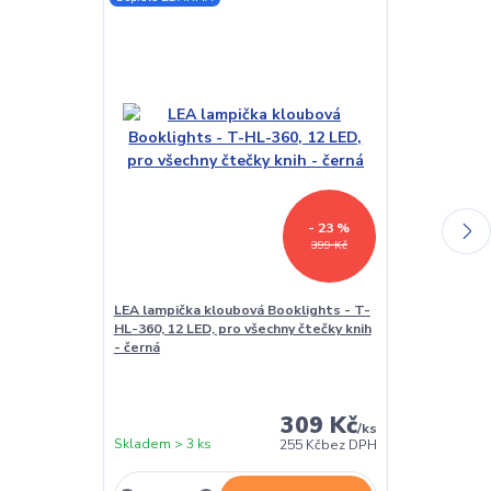
- 23 %
399 Kč
LEA lampička kloubová Booklights - T-
Ochranné skl
HL-360, 12 LED, pro všechny čtečky knih
G6 - Screen P
- černá
displej 6", pr
309 Kč
/
ks
Skladem > 3 ks
Skladem > 3 k
255 Kč
bez DPH