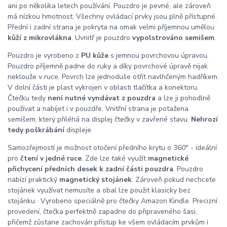
ani po několika letech používání. Pouzdro je pevné, ale zároveň
má nízkou hmotnost. Všechny ovládací prvky jsou plně přístupné.
Přední i zadní strana je pokryta na omak velmi příjemnou umělou
kůží z mikrovlákna
. Uvnitř je pouzdro
vypolstrováno semišem
.
Pouzdro je vyrobeno z
PU kůže
s jemnou povrchovou úpravou.
Pouzdro příjemně padne do ruky a díky povrchové úpravě nijak
neklouže v ruce. Povrch lze jednoduše otřít navlhčeným hadříkem.
V dolní části je plast vykrojen v oblasti tlačítka a konektoru.
Čtečku tedy
není nutné vyndávat z pouzdra
a lze ji pohodlně
používat a nabíjet i v pouzdře. Vnitřní strana je potažena
semišem, který přiléhá na displej čtečky v zavřené stavu.
Nehrozí
tedy poškrábání
displeje.
Samozřejmostí je možnost otočení předního krytu o 360° - ideální
pro
čtení v jedné ruce
. Zde lze také využít
magnetické
přichycení předních desek k zadní části pouzdra
. Pouzdro
nabízí praktický
magnetický stojánek
. Zároveň pokud nechcete
stojánek využívat nemusíte a obal lze použit klasicky bez
stojánku. Vyrobeno speciálně pro čtečky Amazon Kindle. Precizní
provedení, čtečka perfektně zapadne do připraveného šasi,
přičemž zůstane zachován přístup ke všem ovládacím prvkům i