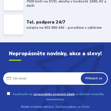
7500 knih na DVD, eknihy v hodnotě 1400,-Kč a
další
Tel. podpora 24/7
volejte na 602 866 446 - poradíme s výběrem
Nepropásněte novinky, akce a slevy!
Přihlásit se
Souhlasím se
zpracováním osobních údajů
za účelem rozesílky
newsletteru.
Můžete se kdykoli odhlásit. Zasíláme jednou za 14 dní.