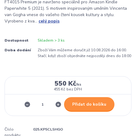
FT4015 Premium je navrženo speciálně pro Amazon Kindle
Paperwhite 5 (2021). S motivem inspirovaným uměním Vincenta
van Gogha vnese do vašeho čtení kousek kultury a stylu.
Vyrobeno z kva...
celý popis
Dostupnost
Skladem > 3 ks
Doba dodání
Zboží Vám můžeme doručit již 10.08.2026 do 16:00.
Stačí, když zboží objednáte nejpozději dnes do 18:00
550 Kč
/
ks
455 Kč
bez DPH
Přidat do košíku
Číslo
025.KP5CLSHGO
produktu: