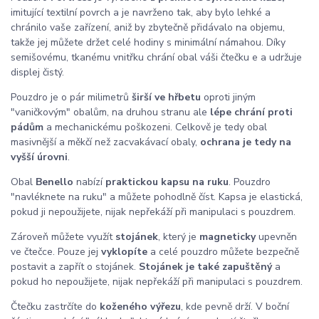
imitující textilní povrch a je navrženo tak, aby bylo lehké a
chránilo vaše zařízení, aniž by zbytečně přidávalo na objemu,
takže jej můžete držet celé hodiny s minimální námahou. Díky
semišovému, tkanému vnitřku chrání obal váši čtečku e a udržuje
displej čistý.
Pouzdro je o pár milimetrů
širší ve hřbetu
oproti jiným
"vaničkovým" obalům, na druhou stranu ale
lépe chrání proti
pádům
a mechanickému poškozeni. Celkově je tedy obal
masivnější a měkčí než zacvakávací obaly,
ochrana je tedy na
vyšší úrovni
.
Obal
Benello
nabízí
praktickou kapsu na ruku
. Pouzdro
"navléknete na ruku" a můžete pohodlně číst. Kapsa je elastická,
pokud ji nepoužijete, nijak nepřekáží při manipulaci s pouzdrem.
Zároveň můžete využít
stojánek
, který je
magneticky
upevněn
ve čtečce. Pouze jej
vyklopíte
a celé pouzdro můžete bezpečně
postavit a zapřít o stojánek.
Stojánek je také zapuštěný
a
pokud ho nepoužijete, nijak nepřekáží při manipulaci s pouzdrem.
Čtečku zastrčíte do
koženého výřezu
, kde pevně drží. V boční