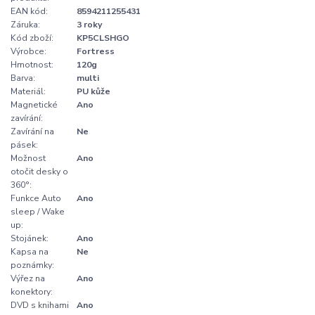
EAN kód:
8594211255431
Záruka:
3 roky
Kód zboží:
KP5CLSHGO
Výrobce:
Fortress
Hmotnost:
120g
Barva:
multi
Materiál:
PU kůže
Magnetické
Ano
zavírání:
Zavírání na
Ne
pásek:
Možnost
Ano
otočit desky o
360°:
Funkce Auto
Ano
sleep / Wake
up:
Stojánek:
Ano
Kapsa na
Ne
poznámky:
Výřez na
Ano
konektory:
DVD s knihami
Ano