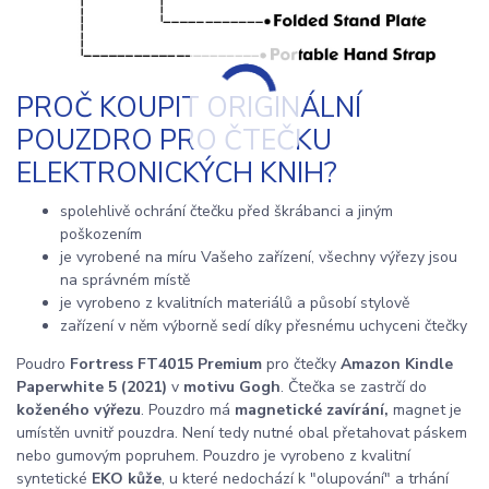
PROČ KOUPIT ORIGINÁLNÍ
POUZDRO PRO ČTEČKU
ELEKTRONICKÝCH KNIH?
spolehlivě ochrání čtečku před škrábanci a jiným
poškozením
je vyrobené na míru Vašeho zařízení, všechny výřezy jsou
na správném místě
je vyrobeno z kvalitních materiálů a působí stylově
zařízení v něm výborně sedí díky přesnému uchyceni čtečky
Poudro
Fortress FT4015 Premium
pro čtečky
Amazon Kindle
Paperwhite 5 (2021)
v
motivu Gogh
. Čtečka se zastrčí do
koženého výřezu
. Pouzdro má
magnetické zavírání,
magnet je
umístěn uvnitř pouzdra. Není tedy nutné obal přetahovat páskem
nebo gumovým popruhem. Pouzdro je vyrobeno z kvalitní
syntetické
EKO kůže
, u které nedochází k "olupování" a trhání