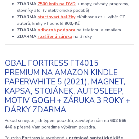
ZDARMA
7500 knih na DVD
+ mapy, návody, programy,
slovníky atd. (v elektronické podobě)
ZDARMA
startovací balíčky
eKnihovna.cz + výběr CZ
autorů, knihy v hodnotě
900,-Kč
ZDARMA
odborná podpora
na telefonu a emailem
ZDARMA
rozšířená záruka
na 3 roky
OBAL FORTRESS FT4015
PREMIUM NA AMAZON KINDLE
PAPERWHITE 5 (2021), MAGNET,
KAPSA, STOJÁNEK, AUTOSLEEP,
MOTIV GOGH + ZÁRUKA 3 ROKY +
DÁRKY ZDARMA
Pokud si nejste jisti typem pouzdra, zavolejte nám na
602 866
446
a přesně Vám poradíme výběrem pouzdra.
Pouzdro
Fortress
je vyrobené z
prémiové syntetické kůže,