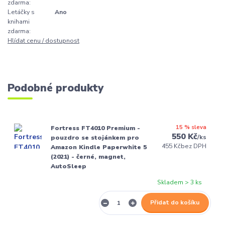
zdarma:
Letáčky s
Ano
knihami
zdarma:
Hlídat cenu / dostupnost
Podobné produkty
15 % sleva
Fortress FT4010 Premium -
550 Kč
/
ks
pouzdro se stojánkem pro
455 Kč
bez DPH
Amazon Kindle Paperwhite 5
(2021) - černé, magnet,
AutoSleep
Skladem > 3 ks
Přidat do košíku