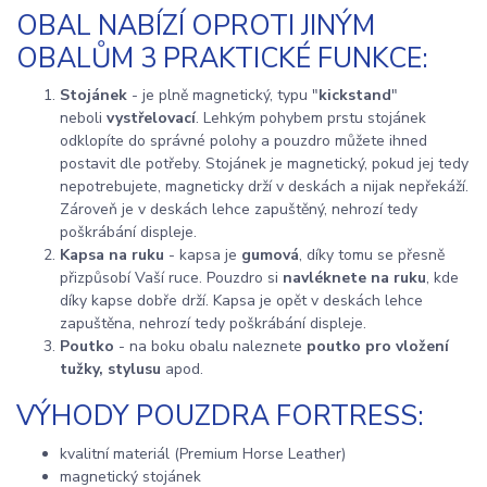
OBAL NABÍZÍ OPROTI JINÝM
OBALŮM 3 PRAKTICKÉ FUNKCE:
Stojánek
- je plně magnetický, typu "
kickstand
"
neboli
vystřelovací
. Lehkým pohybem prstu stojánek
odklopíte do správné polohy a pouzdro můžete ihned
postavit dle potřeby. Stojánek je magnetický, pokud jej tedy
nepotrebujete, magneticky drží v deskách a nijak nepřekáží.
Zároveň je v deskách lehce zapuštěný, nehrozí tedy
poškrábání displeje.
Kapsa na ruku
- kapsa je
gumová
, díky tomu se přesně
přizpůsobí Vaší ruce. Pouzdro si
navléknete na ruku
, kde
díky kapse dobře drží. Kapsa je opět v deskách lehce
zapuštěna, nehrozí tedy poškrábání displeje.
Poutko
- na boku obalu naleznete
poutko pro vložení
tužky, stylusu
apod.
VÝHODY POUZDRA FORTRESS:
kvalitní materiál (Premium Horse Leather)
magnetický stojánek