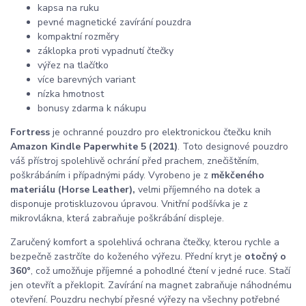
kapsa na ruku
pevné magnetické zavírání pouzdra
kompaktní rozměry
záklopka proti vypadnutí čtečky
výřez na tlačítko
více barevných variant
nízka hmotnost
bonusy zdarma k nákupu
Fortress
je ochranné pouzdro pro elektronickou čtečku knih
Amazon Kindle Paperwhite 5 (2021)
. Toto designové pouzdro
váš přístroj spolehlivě ochrání před prachem, znečištěním,
poškrábáním i případnými pády. Vyrobeno je z
měkčeného
materiálu (Horse Leather),
velmi příjemného na dotek a
disponuje protiskluzovou úpravou. Vnitřní podšívka je z
mikrovlákna, která zabraňuje poškrábání displeje.
Zaručený komfort a spolehlivá ochrana čtečky, kterou rychle a
bezpečně zastrčíte do koženého výřezu. Přední kryt je
otočný o
360°
, což umožňuje příjemné a pohodlné čtení v jedné ruce. Stačí
jen otevřít a překlopit. Zavírání na magnet zabraňuje náhodnému
otevření. Pouzdru nechybí přesné výřezy na všechny potřebné