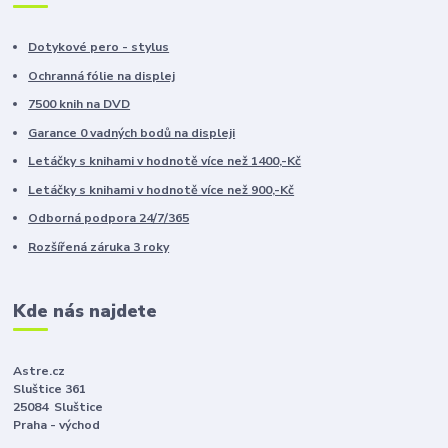
Dotykové pero - stylus
Ochranná fólie na displej
7500 knih na DVD
Garance 0 vadných bodů na displeji
Letáčky s knihami v hodnotě více než 1400,-Kč
Letáčky s knihami v hodnotě více než 900,-Kč
Odborná podpora 24/7/365
Rozšířená záruka 3 roky
Kde nás najdete
Astre.cz
Sluštice 361
25084 Sluštice
Praha - východ