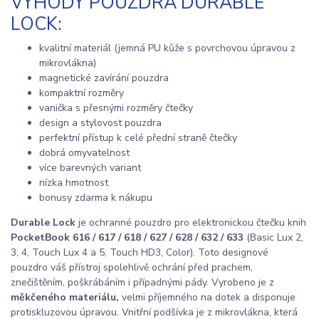
VÝHODY POUZDRA DURABLE
LOCK:
kvalitní materiál (jemná PU kůže s povrchovou úpravou z
mikrovlákna)
magnetické zavírání pouzdra
kompaktní rozměry
vanička s přesnými rozměry čtečky
design a stylovost pouzdra
perfektní přístup k celé přední straně čtečky
dobrá omyvatelnost
více barevných variant
nízka hmotnost
bonusy zdarma k nákupu
Durable Lock
je ochranné pouzdro pro elektronickou čtečku knih
PocketBook 616 / 617 / 618 / 627 / 628 / 632 / 633
(Basic Lux 2,
3, 4, Touch Lux 4 a 5, Touch HD3, Color). Toto designové
pouzdro váš přístroj spolehlivě ochrání před prachem,
znečištěním, poškrábáním i případnými pády. Vyrobeno je z
měkčeného materiálu,
velmi příjemného na dotek a disponuje
protiskluzovou úpravou. Vnitřní podšívka je z mikrovlákna, která