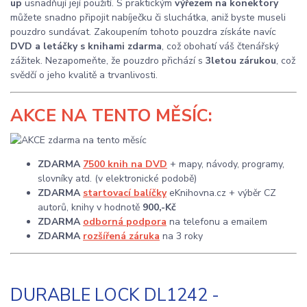
up
usnadňují její použití. S praktickým
výřezem na konektory
můžete snadno připojit nabíječku či sluchátka, aniž byste museli
pouzdro sundávat. Zakoupením tohoto pouzdra získáte navíc
DVD a letáčky s knihami zdarma
, což obohatí váš čtenářský
zážitek. Nezapomeňte, že pouzdro přichází s
3letou zárukou
, což
svědčí o jeho kvalitě a trvanlivosti.
AKCE
NA TENTO MĚSÍC:
ZDARMA
7500 knih na DVD
+ mapy, návody, programy,
slovníky atd. (v elektronické podobě)
ZDARMA
startovací balíčky
eKnihovna.cz + výběr CZ
autorů, knihy v hodnotě
900,-Kč
ZDARMA
odborná podpora
na telefonu a emailem
ZDARMA
rozšířená záruka
na 3 roky
DURABLE LOCK DL1242 -