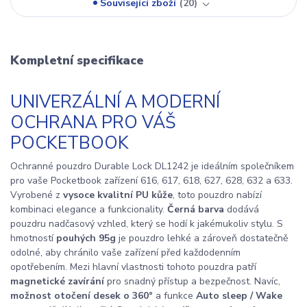
Související zboží
20
Kompletní specifikace
UNIVERZÁLNÍ A MODERNÍ
OCHRANA PRO VÁŠ
POCKETBOOK
Ochranné pouzdro Durable Lock DL1242 je ideálním společníkem
pro vaše Pocketbook zařízení 616, 617, 618, 627, 628, 632 a 633.
Vyrobené z
vysoce kvalitní PU kůže
, toto pouzdro nabízí
kombinaci elegance a funkcionality.
Černá barva
dodává
pouzdru nadčasový vzhled, který se hodí k jakémukoliv stylu. S
hmotností
pouhých 95g
je pouzdro lehké a zároveň dostatečně
odolné, aby chránilo vaše zařízení před každodenním
opotřebením. Mezi hlavní vlastnosti tohoto pouzdra patří
magnetické zavírání
pro snadný přístup a bezpečnost. Navíc,
možnost otočení desek o 360°
a funkce
Auto sleep / Wake