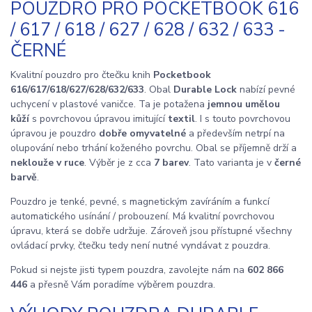
POUZDRO PRO POCKETBOOK 616
/ 617 / 618 / 627 / 628 / 632 / 633 -
ČERNÉ
Kvalitní pouzdro pro čtečku knih
Pocketbook
616/617/618/627/628/632/633
. Obal
Durable Lock
nabízí pevné
uchycení v plastové vaničce. Ta je potažena
jemnou umělou
kůží
s povrchovou úpravou imitující
textil
. I s touto povrchovou
úpravou je pouzdro
dobře omyvatelné
a především netrpí na
olupování nebo trhání koženého povrchu. Obal se příjemně drží a
neklouže v ruce
. Výběr je z cca
7 barev
. Tato varianta je v
černé
barvě
.
Pouzdro je tenké, pevné, s magnetickým zavíráním a funkcí
automatického usínání / probouzení. Má kvalitní povrchovou
úpravu, která se dobře udržuje. Zároveň jsou přístupné všechny
ovládací prvky, čtečku tedy není nutné vyndávat z pouzdra.
Pokud si nejste jisti typem pouzdra, zavolejte nám na
602 866
446
a přesně Vám poradíme výběrem pouzdra.