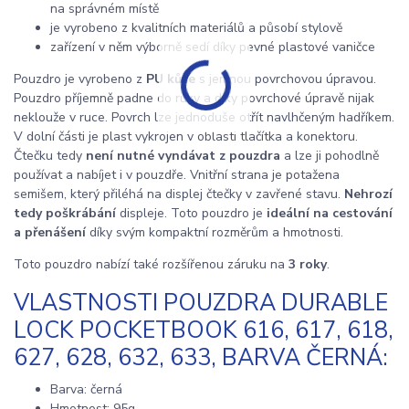
na správném místě
je vyrobeno z kvalitních materiálů a působí stylově
zařízení v něm výborně sedí díky pevné plastové vaničce
Pouzdro je vyrobeno z
PU kůže
s jemnou povrchovou úpravou.
Pouzdro příjemně padne do ruky a díky povrchové úpravě nijak
neklouže v ruce. Povrch lze jednoduše otřít navlhčeným hadříkem.
V dolní části je plast vykrojen v oblasti tlačítka a konektoru.
Čtečku tedy
není nutné vyndávat z pouzdra
a lze ji pohodlně
používat a nabíjet i v pouzdře. Vnitřní strana je potažena
semišem, který přiléhá na displej čtečky v zavřené stavu.
Nehrozí
tedy poškrábání
displeje. Toto pouzdro je
ideální na cestování
a přenášení
díky svým kompaktní rozměrům a hmotnosti.
Toto pouzdro nabízí také rozšířenou záruku na
3 roky
.
VLASTNOSTI POUZDRA DURABLE
LOCK POCKETBOOK 616, 617, 618,
627, 628, 632, 633, BARVA ČERNÁ:
Barva: černá
Hmotnost: 95g