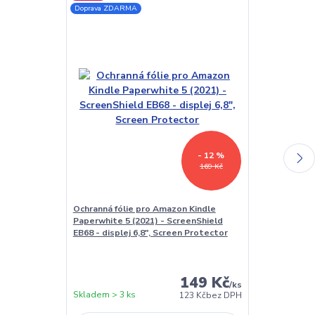
Doprava ZDARMA
- 12 %
169 Kč
Ochranná fólie pro Amazon Kindle
ARMORI Zippe
Paperwhite 5 (2021) - ScreenShield
Elephant - Un
EB68 - displej 6,8", Screen Protector
čtečky 6" - tex
149 Kč
/
ks
Skladem > 3 ks
Skladem > 3 k
123 Kč
bez DPH