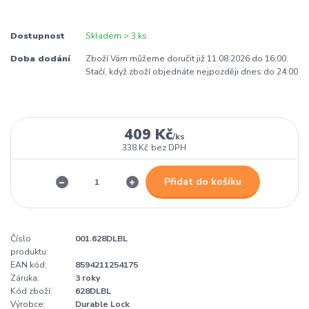
Dostupnost
Skladem > 3 ks
Doba dodání
Zboží Vám můžeme doručit již 11.08.2026 do 16:00.
Stačí, když zboží objednáte nejpozději dnes do 24:00
409 Kč
/
ks
338 Kč
bez DPH
Přidat do košíku
Číslo
001.628DLBL
produktu:
EAN kód:
8594211254175
Záruka:
3 roky
Kód zboží:
628DLBL
Výrobce:
Durable Lock