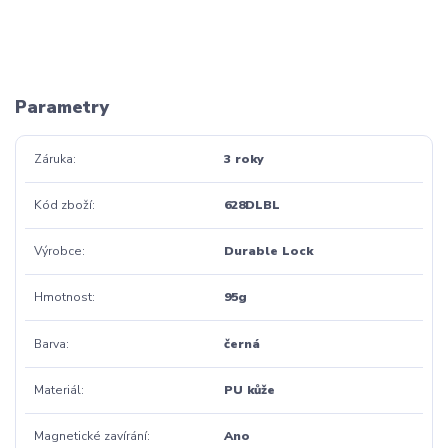
Parametry
Záruka
3 roky
Kód zboží
628DLBL
Výrobce
Durable Lock
Hmotnost
95g
Barva
černá
Materiál
PU kůže
Magnetické zavírání
Ano