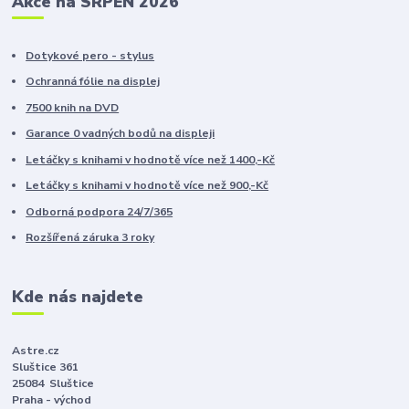
Akce na SRPEN 2026
Dotykové pero - stylus
Ochranná fólie na displej
7500 knih na DVD
Garance 0 vadných bodů na displeji
Letáčky s knihami v hodnotě více než 1400,-Kč
Letáčky s knihami v hodnotě více než 900,-Kč
Odborná podpora 24/7/365
Rozšířená záruka 3 roky
Kde nás najdete
Astre.cz
Sluštice 361
25084 Sluštice
Praha - východ