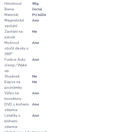
Hmotnost:
95g
Barva:
černá
Materiál:
PU kůže
Magnetické
Ano
zavírání:
Zavírání na
Ne
pásek:
Možnost
Ano
otočit desky o
360°:
Funkce Auto
Ano
sleep / Wake
up:
Stojánek:
Ne
Kapsa na
Ne
poznámky:
Výřez na
Ano
konektory:
DVD s knihami
Ano
zdarma:
Letáčky s
Ano
knihami
zdarma: