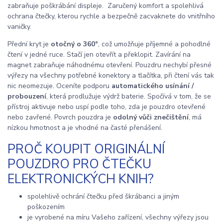
zabraňuje poškrábání displeje. Zaručený komfort a spolehlivá
ochrana čtečky, kterou rychle a bezpečně zacvaknete do vnitřního
vaničky.
Přední kryt je
otočný o 360°
, což umožňuje příjemné a pohodlné
čtení v jedné ruce. Stačí jen otevřít a překlopit. Zavírání na
magnet zabraňuje náhodnému otevření. Pouzdru nechybí přesné
výřezy na všechny potřebné konektory a tlačítka, při čtení vás tak
nic neomezuje. Oceníte podporu
automatického usínání /
probouzení
, která prodlužuje výdrž baterie. Spočívá v tom, že se
přístroj aktivuje nebo uspí podle toho, zda je pouzdro otevřené
nebo zavřené. Povrch pouzdra je
odolný vůči znečištění
, má
nízkou hmotnost a je vhodné na časté přenášení.
PROČ KOUPIT ORIGINÁLNÍ
POUZDRO PRO ČTEČKU
ELEKTRONICKÝCH KNIH?
spolehlivě ochrání čtečku před škrábanci a jiným
poškozením
je vyrobené na míru Vašeho zařízení, všechny výřezy jsou