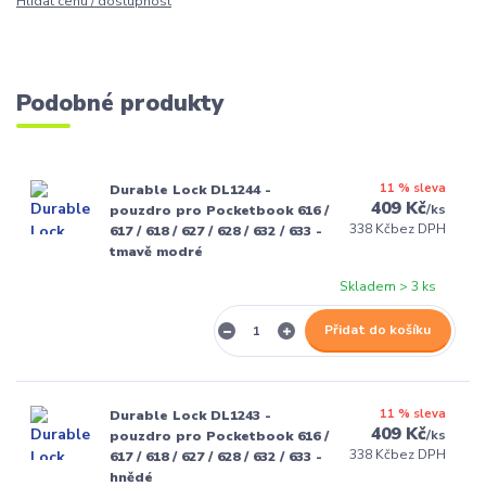
Hlídat cenu / dostupnost
Podobné produkty
11 % sleva
Durable Lock DL1244 -
409 Kč
/
ks
pouzdro pro Pocketbook 616 /
338 Kč
bez DPH
617 / 618 / 627 / 628 / 632 / 633 -
tmavě modré
Skladem > 3 ks
Přidat do košíku
11 % sleva
Durable Lock DL1243 -
409 Kč
/
ks
pouzdro pro Pocketbook 616 /
338 Kč
bez DPH
617 / 618 / 627 / 628 / 632 / 633 -
hnědé