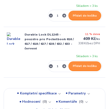
Skladem > 3 ks
Přidat do košíku
11 % sleva
Durable Lock DL1245 -
409 Kč
/
ks
pouzdro pro Pocketbook 616 /
338 Kč
bez DPH
617 / 618 / 627 / 628 / 632 / 633 -
červené
Skladem > 3 ks
Přidat do košíku
Kompletní specifikace
Parametry
Hodnocení
0
Komentáře
0