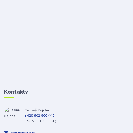
Kontakty
Tomáš Pejcha
+420 602 866 446
(Po-Ne, 8-20 hod.)
info@astre.cz